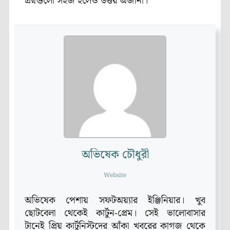
প্রশ্নগুলো সহজ হলেও উত্তর অজানা।
অভিষেক চৌধুরী
Website
অভিষেক পেশায় সফটঅয়্যার ইঞ্জিনিয়ার। খুব
ছোটবেলা থেকেই কার্টুন-প্রেম। সেই ভালোবাসার
টানেই প্রিয় কার্টুনিস্টদের আঁকা খবরের কাগজ থেকে