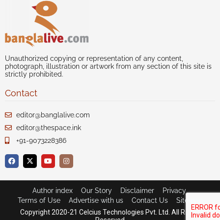
Unauthorized copying or representation of any content,
photograph, illustration or artwork from any section of this site is
strictly prohibited.
Contact
editor@banglalive.com
editor@thespace.ink
+91-9073228386
Author index
Our Story
Disclaimer
Privacy
Terms of Use
Advertise with us
Contact Us
Sitemap
Copyright 2020-21 Celcius Technologies Pvt. Ltd. All Rights
Reserved