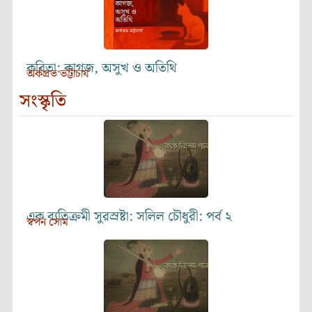
কবিতা: কাগজ, অসুখ ও অতিথি
অর্কপ্রভ ভট্টাচার্য
সংস্কৃতি
এক ব্যতিক্রমী সুরস্রষ্টা: সলিল চৌধুরী: পর্ব ২
স্বপন সোম