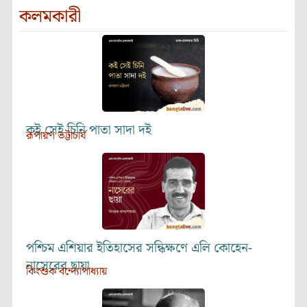
কলমকারী
কই সেই চিনি পাতা সাদা দই
রূপায়ণ ভট্টাচার্য
পশ্চিম এশিয়ার ইতিহাসের সন্ধিক্ষণে এলি কোহেন-
নাসেরের ছায়া
কিংশুক বন্দ্যোপাধ্যায়