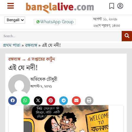
আগস্ট ১১, ২০২৬
WhatsApp Group
২৬শে শ্রাবণ, ১৪৩৩
প্রথম পাতা
»
রঙ্গব্যঙ্গ
»
এই যে নদী!
রঙ্গব্যঙ্গ
→
এ সপ্তাহের কার্টুন
এই যে নদী!
অভিষেক চৌধুরী
আগস্ট ২, ২০২১