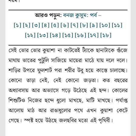
নরম।
(Pre Winter)
আরও পড়ুন:
বনজ কুসুম: পর্ব –
[১]
[২]
[৩]
[৪]
[৫]
[৬]
[৭]
[৮]
[৯]
[১০]
[১১]
[১২]
[১৩]
[১৪]
[১৫]
[১৬]
[১৭]
[১৮]
সেই ভোর ভোর কুয়াশা না কাটতেই ট্যাঁকে ছানাটাকে গুঁজে
মাথায় ভাতের পুটুলি সাজিয়ে মায়েরা মাঠে যায় দলে দলে।
শাড়ির উপরে ফুলশার্ট পরা শরীর উবু হয়ে কাস্তে চালাচ্ছে।
কোনো তাড়া নেই, নেই কোনো জড়তা। কত বছরের
অধ্যাবসায় আর অভ্যাসে গড়ে উঠেছে এই ছন্দ। কোলের
শিশুটিও নিজের ছন্দে ধুলো মাখছে, মাটি মাখছে। পর্যাপ্ত
আলোয় মাঠ আর রাঙাধুলোর পথে এখন কুয়াশা কেটে
গেছে। স্পষ্ট হয়ে উঠছে জলছবির মতো এই পৃথিবী।
(Pre
Winter)