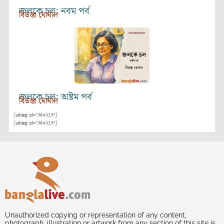
জলকে চল: নবম পর্ব
বিতস্তা ঘোষাল
জলকে চল: অষ্টম পর্ব
বিতস্তা ঘোষাল
[adning id="384325"]
[adning id="384325"]
Unauthorized copying or representation of any content,
photograph, illustration or artwork from any section of this site is