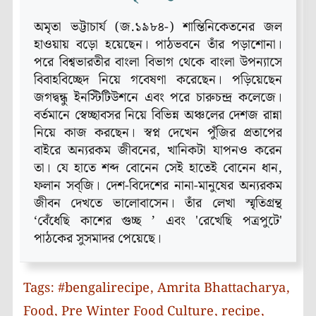
অমৃতা ভট্টাচার্য (জ.১৯৮৪-) শান্তিনিকেতনের জল
হাওয়ায় বড়ো হয়েছেন। পাঠভবনে তাঁর পড়াশোনা।
পরে বিশ্বভারতীর বাংলা বিভাগ থেকে বাংলা উপন্যাসে
বিবাহবিচ্ছেদ নিয়ে গবেষণা করেছেন। পড়িয়েছেন
জগদ্বন্ধু ইনস্টিটিউশনে এবং পরে চারুচন্দ্র কলেজে।
বর্তমানে স্বেচ্ছাবসর নিয়ে বিভিন্ন অঞ্চলের দেশজ রান্না
নিয়ে কাজ করছেন। স্বপ্ন দেখেন পুঁজির প্রতাপের
বাইরে অন্যরকম জীবনের, খানিকটা যাপনও করেন
তা। যে হাতে শব্দ বোনেন সেই হাতেই বোনেন ধান,
ফলান সব্‌জি। দেশ-বিদেশের নানা-মানুষের অন্যরকম
জীবন দেখতে ভালোবাসেন। তাঁর লেখা স্মৃতিগ্রন্থ
‘বেঁধেছি কাশের গুচ্ছ ’ এবং 'রেখেছি পত্রপুটে'
পাঠকের সুসমাদর পেয়েছে।
Tags:
#bengalirecipe
,
Amrita Bhattacharya
,
Food
,
Pre Winter Food Culture
,
recipe
,