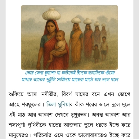
ভোর ভোর কুয়াশা না কাটতেই ট্যাঁকে ছানাটাকে গুঁজে
মাথায় ভাতের পুটুলি সাজিয়ে মায়েরা মাঠে যায় দলে দলে
শুকিয়ে আসা নদীতীর, বিবর্ণ ঘাসের বনে এখন জেগে
আছে শরফুলেরা।
তিলা মুনিয়া
র ঝাঁক শরের ডালে দুলে দুলে
এই মাঠ আর আকাশ দেখবে দুপুরভর। অনন্ত আকাশ আর
শস্যপূর্ণা পৃথিবীকে হাতের আজলায় তুলে ধরতে ইচ্ছে করে
মানুষেরও। পরিচর্যার ওমে ওকে ভালোবাসতেও ইচ্ছে করে