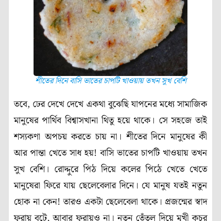
শীতের দিনে বাসি ভাতের চাপটি খাওয়ায় তখন সুখ বেশি
তবে, ঢের দেখে দেখে একথা বুঝেছি যাপনের মধ্যে সামাজিক
মানুষের পার্থিব বিশ্বাসখানা থিতু হয়ে থাকে। সে সহজে তাই
শস্যকণা অপচয় করতে চায় না। শীতের দিনে মানুষের কী
আর পান্তা খেতে সাধ হয়! বাসি ভাতের চাপটি খাওয়ায় তখন
সুখ বেশি। রোদ্দুরে পিঠ দিয়ে কলের পিঠে খেতে খেতে
মানুষেরা ফিরে যায় ছেলেবেলার দিনে। যে মানুষ যতই নতুন
হোক না কেন! তারও একটা ছেলেবেলা থাকে। প্রজন্মের স্বাদ
ফুরায় বটে, আবার ফুরায়ও না। নতুন তেঁতুল দিয়ে মুখী কচুর