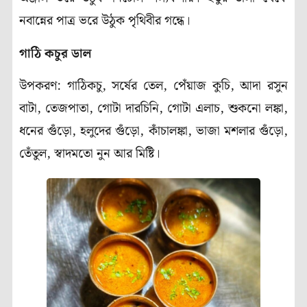
নবান্নের পাত্র ভরে উঠুক পৃথিবীর গন্ধে।
(Pre Winter)
গাঠি
কচুর
ডাল
উপকরণ: গাঠিকচু, সর্ষের তেল, পেঁয়াজ কুচি, আদা রসুন
বাটা, তেজপাতা, গোটা দারচিনি, গোটা এলাচ, শুকনো লঙ্কা,
ধনের গুঁড়ো, হলুদের গুঁড়ো, কাঁচালঙ্কা, ভাজা মশলার গুঁড়ো,
তেঁতুল, স্বাদমতো নুন আর মিষ্টি।