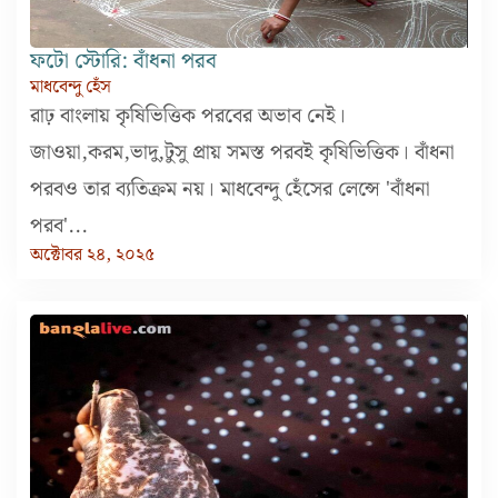
ফটো স্টোরি: বাঁধনা পরব
মাধবেন্দু হেঁস
রাঢ় বাংলায় কৃষিভিত্তিক পরবের অভাব নেই।
জাওয়া,করম,ভাদু,টুসু প্রায় সমস্ত পরবই কৃষিভিত্তিক। বাঁধনা
পরবও তার ব্যতিক্রম নয়। মাধবেন্দু হেঁসের লেন্সে 'বাঁধনা
পরব'...
অক্টোবর ২৪, ২০২৫