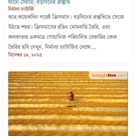
ফটো স্টোরি: বড়দিনের প্রস্তুতি
নির্মাল্য চ্যাটার্জি
আর কয়েকদিন পরেই ক্রিসমাস। বড়দিনের প্রস্তুতিতে সেজে
উঠছে শহর। ক্রিসমাসের রঙিন মোমবাতি তৈরি, এবং
কলকাতার একমাত্র গোয়ানিজ পরিচালিত বেকারির কেক
তৈরির ছবি দেখুন, নির্মাল্য চ্যাটার্জির লেন্সে...
ডিসেম্বর ১৯, ২০২৫