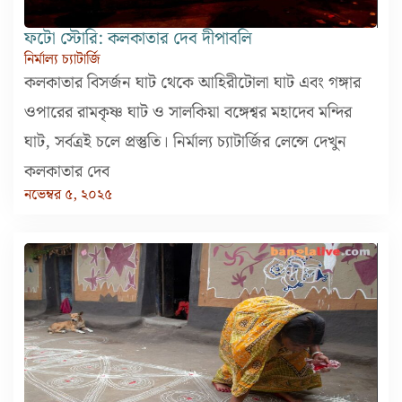
ফটো স্টোরি: কলকাতার দেব দীপাবলি
নির্মাল্য চ্যাটার্জি
কলকাতার বিসর্জন ঘাট থেকে আহিরীটোলা ঘাট এবং গঙ্গার
ওপারের রামকৃষ্ণ ঘাট ও সালকিয়া বঙ্গেশ্বর মহাদেব মন্দির
ঘাট, সর্বত্রই চলে প্রস্তুতি। নির্মাল্য চ্যাটার্জির লেন্সে দেখুন
কলকাতার দেব
নভেম্বর ৫, ২০২৫