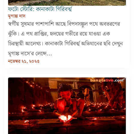
ফটো স্টোরি: কানাকাটা গিরিবর্ত্ম
মৃগাঙ্ক দাস
স্বর্গীয় সুষমার পাশাপাশি আছে বিপদসঙ্কুল পথে অবতরণের
ঝুঁকি। এ পথ প্রাপ্তির, হৃদয়ের গভীরে রয়ে যাওয়া এক
চিরস্থায়ী আলেখ্য। কানাকাটা গিরিবর্ত্ম অভিযানের ছবি দেখুন
মৃগাঙ্ক দাসে'র লেন্সে...
নভেম্বর ২১, ২০২৫