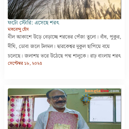
ফটো স্টোরি: এসেছে শরৎ
মাধবেন্দু হেঁস
নীল আকাশে উড়ে বেড়াচ্ছে শরতের পেঁজা তুলো। বাঁধ, পুকুর,
দীঘি, ডোবা জলে টলমল। দ্বারকেশ্বর দুকূল ছাপিয়ে বয়ে
চলেছে। জলাশয় ভরে উঠেছে পদ্ম শালুকে। রাঢ় বাংলায় শরৎ
সেপ্টেম্বর ১৮, ২০২৫