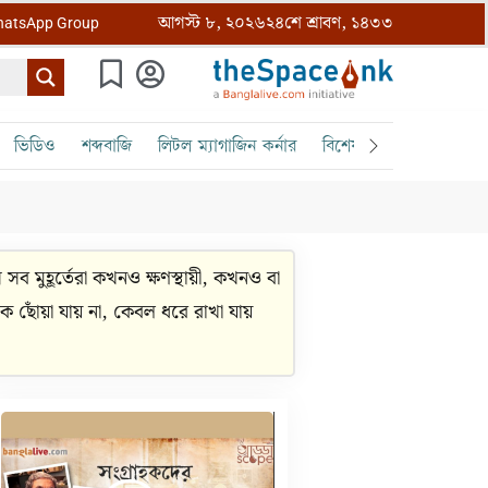
আগস্ট ৮, ২০২৬
২৪শে শ্রাবণ, ১৪৩৩
atsApp Group
ভিডিও
শব্দবাজি
লিটল ম্যাগাজিন কর্নার
বিশেষ ক্রোড়পত্র
বৈঠক
সে সব মুহূর্তেরা কখনও ক্ষণস্থায়ী, কখনও বা
ে ছোঁয়া যায় না, কেবল ধরে রাখা যায়