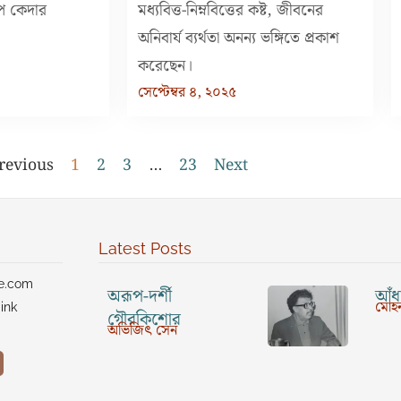
প কেদার
মধ্যবিত্ত-নিম্নবিত্তের কষ্ট, জীবনের
অনিবার্য ব্যর্থতা অনন্য ভঙ্গিতে প্রকাশ
করেছেন।
সেপ্টেম্বর ৪, ২০২৫
revious
1
2
3
…
23
Next
Latest Posts
ve.com
অরূপ-দর্শী
আঁধা
মোহন
ink
গৌরকিশোর
অভিজিৎ সেন