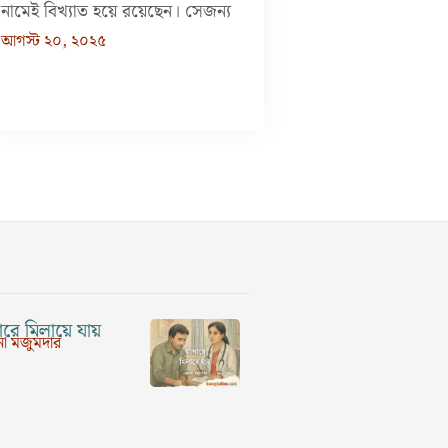
নামেই বিখ্যাত হয়ে রয়েছেন। সেজন্য
আগস্ট ২০, ২০২৫
রে মিলায়ে যায়
া মজুমদার