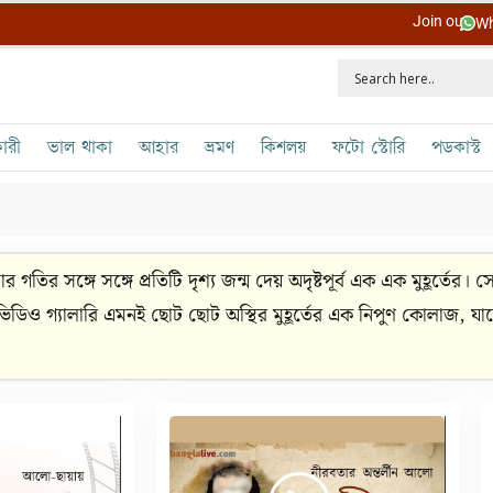
Join our
Wh
ারী
ভাল থাকা
আহার
ভ্রমণ
কিশলয়
ফটো স্টোরি
পডকাস্ট
 গতির সঙ্গে সঙ্গে প্রতিটি দৃশ্য জন্ম দেয় অদৃষ্টপূর্ব এক এক মুহূর্তের। 
িডিও গ্যালারি এমনই ছোট ছোট অস্থির মুহূর্তের এক নিপুণ কোলাজ, যাক