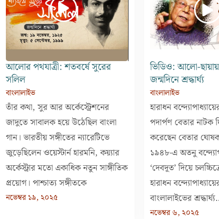
আলোর পথযাত্রী: শতবর্ষে সুরের
ভিডিও: আলো-ছায়ায়
সলিল
জন্মদিনে শ্রদ্ধার্ঘ্য
বাংলালাইভ
বাংলালাইভ
তাঁর কথা, সুর আর অর্কেস্ট্রেশনের
হারাধন বন্দ্যোপাধ্যা
জাদুতে সাবালক হয়ে উঠেছিল বাংলা
পদার্পণ বেতার নাটক 
গান। ভারতীয় সঙ্গীতের ন্যারেটিভে
করেছেন বেতার ঘোষক
জুড়েছিলেন ওয়েস্টার্ন হারমনি, কয়্যার
১৯৪৮-এ অতনু বন্দ্যোপ
অর্কেস্ট্রার মতো একাধিক নতুন সাঙ্গীতিক
‘দেবদূত’ দিয়ে চলচ্চিত
প্রয়োগ। পাশ্চাত্য সঙ্গীতকে
হারাধন বন্দ্যোপাধ্যায়
নভেম্বর ১৯, ২০২৫
বাংলালাইভের শ্রদ্ধার্ঘ্য.
নভেম্বর ৬, ২০২৫