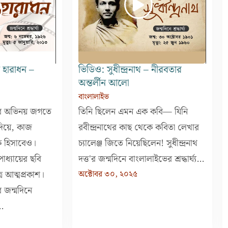
 হারাধন –
ভিডিও: সুধীন্দ্রনাথ – নীরবতার
অন্তর্লীন আলো
বাংলালাইভ
য়ের অভিনয় জগতে
তিনি ছিলেন এমন এক কবি— যিনি
দিয়ে, কাজ
রবীন্দ্রনাথের কাছ থেকে কবিতা লেখার
 হিসাবেও।
চ্যালেঞ্জ জিতে নিয়েছিলেন! সুধীন্দ্রনাথ
াধ্যায়ের ছবি
দত্ত'র জন্মদিনে বাংলালাইভের শ্রদ্ধার্ঘ্য...
্রে আত্মপ্রকাশ।
অক্টোবর ৩০, ২০২৫
ের জন্মদিনে
..