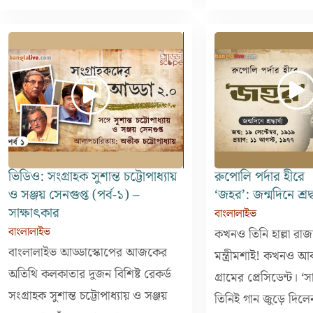
ভিডিও: সংগ্রাহক সুশান্ত চট্টোপাধ্যায়
রুপোলি পর্দার হীরে
ও সঞ্জয় সেনগুপ্ত (পর্ব-১) –
‘জহর’: জন্মদিনে শ্রদ্ধা
সাক্ষাৎকার
বাংলালাইভ
বাংলালাইভ
কখনও তিনি হাল্লা রাজার 
বাংলালাইভ আড্ডাস্কোপের আজকের
মন্ত্রীমশাই! কখনও আব
অতিথি কলকাতার দুজন বিশিষ্ট রেকর্ড
গ্রামের প্রেসিডেন্ট। ‘সা
সংগ্রাহক সুশান্ত চট্টোপাধ্যায় ও সঞ্জয়
তিনিই গান জুড়ে দিল