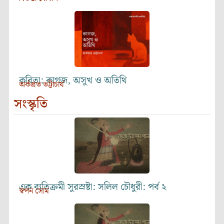
কবিতা: কাগজ, অসুখ ও অতিথি
অর্কপ্রভ ভট্টাচার্য
সংস্কৃতি
এক ব্যতিক্রমী সুরস্রষ্টা: সলিল চৌধুরী: পর্ব ২
স্বপন সোম