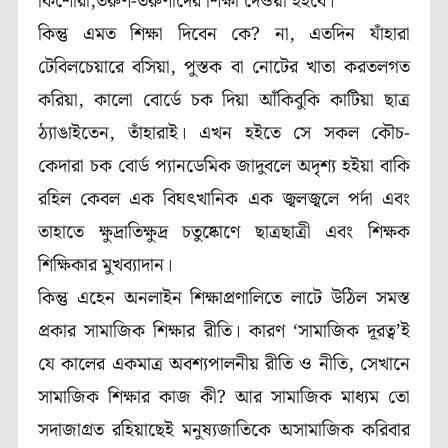
কিশোরী,তরুণ-তরুণীদের শিক্ষা দেওয়া হইবে।
কিন্তু এমত শিক্ষা দিবেন কে? না, এতদিন যাঁহারা
টেবিলচেয়ারে বসিয়া, পুস্তক বা নোটের খাতা করতলগত
করিয়া, কালো বোর্ডে চক দিয়া আঁকিবুকি কাটিয়া ছাত্র
ঠ্যাঙাইতেন, তাঁহারাই। এখন হইতে সে সকল কৌচ-
কেদারা চক বোর্ড প্যানডেমিক জাদুবলে অদৃশ্য হইয়া বাকি
রহিল কেবল এক বিঘৎখানিক এক জ্বলজ্বলে পর্দা এবং
তাহাতে ক্ষুদ্রাতিক্ষুদ্র চতুষ্কোণে ছাত্রছাত্রী এবং শিক্ষক
শিক্ষিকার মুখব্যাদান।
কিন্তু এহেন অনলাইন শিক্ষাপ্রণালিতে লাটে উঠিল সমস্ত
প্রকার সামাজিক শিক্ষার রীতি। কারণ ‘সামাজিক দূরত্ব’ই
যে কালের একমাত্র অবশ্যপালনীয় রীতি ও নীতি, সেখানে
সামাজিক শিক্ষার কাজ কী? আর সামাজিক মাধ্যম তো
সদাজাগ্রত রহিয়াছেই মনুষ্যজাতিকে অসামাজিক করিবার