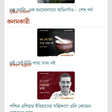
রঞ্জু ভ্যালি, এক মনভোলানো অচিনগাঁও – শেষ পর্ব
সুমিত্রা দেবনাথ
কলমকারী
কই সেই চিনি পাতা সাদা দই
রূপায়ণ ভট্টাচার্য
পশ্চিম এশিয়ার ইতিহাসের সন্ধিক্ষণে এলি কোহেন-