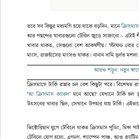
তবে সব কিছুর মধ্যমণি হয়ে থাকে বড়দিন, মানে
ক্রিসমাস
আর পছন্দের খাবারগুলো টেবিল জুড়ে সাজানো – এটাই শ
খাবার থাকত, সেগুলো বেশ আকর্ষণীয়। ‘স্টাফড বোর হে
মাংস, রাজহাঁসের মাংসও থাকত। নানান দামি দুর্লভ মশলা দ
আরও পড়ুন: নতুন স্বা
ক্রিসমাসে টার্কি রান্নার চল বেশ কিছুটা পরে। বিশেষত 
‘
আ ক্রিসমাস ক্যারল’
মনে আছে? যেখানে টার্কি হল স্ক্
উৎসবের খাবার ছিল, সেখানে উপহার যায় টার্কি। এই
(Christmas)
ভিক্টোরিয়ান যুগে টেবিলে থাকত ক্রিসমাস পুডিং, মিন্স
টেবিলে যোগ হলো, এগনগ, শ্যাম্পেন পাঞ্চ, আও গ্র্যাটিন, 