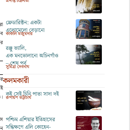
প্রদীপ্ত চক্রবর্তী
ফ্রেডারিক্টন: একটা
রা
এলোমেলো বেড়ানো
সব
কাকলি মজুমদার
ের
রঞ্জু ভ্যালি,
এক মনভোলানো অচিনগাঁও
– শেষ পর্ব
সুমিত্রা দেবনাথ
কলমকারী
ে
র
সই
কই সেই চিনি পাতা সাদা দই
ও।
রূপায়ণ ভট্টাচার্য
পশ্চিম এশিয়ার ইতিহাসের
াস
সন্ধিক্ষণে এলি কোহেন-
ান