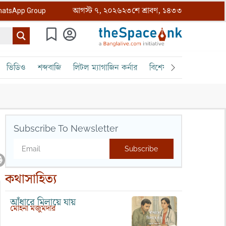
আগস্ট ৭, ২০২৬
২৩শে শ্রাবণ, ১৪৩৩
atsApp Group
ভিডিও
শব্দবাজি
লিটল ম্যাগাজিন কর্নার
বিশেষ ক্রোড়পত্র
বৈঠক
Subscribe To Newsletter
Subscribe
কথাসাহিত্য
আঁধারে মিলায়ে যায়
মোহনা মজুমদার