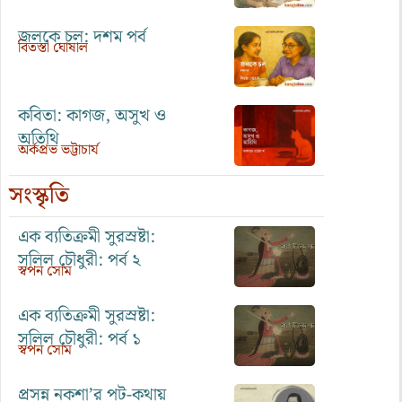
জলকে চল: দশম পর্ব
বিতস্তা ঘোষাল
কবিতা: কাগজ, অসুখ ও
অতিথি
অর্কপ্রভ ভট্টাচার্য
সংস্কৃতি
এক ব্যতিক্রমী সুরস্রষ্টা:
সলিল চৌধুরী: পর্ব ২
স্বপন সোম
এক ব্যতিক্রমী সুরস্রষ্টা:
সলিল চৌধুরী: পর্ব ১
স্বপন সোম
প্রসন্ন নকশা’র পট-কথায়