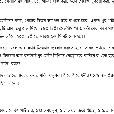
প, সেলারি দুই আঁটি, ৪টে গাজর চাঙ্ক করা, ২টো পেয়াঁজ টুকরো করা, ন
, মেরিনেট করে, পেটের ভিতর আপেল ভরে রাখতে হবে। একটা খুব গভ
কুচি আর অল্প জল দিয়ে, ১৮০ ডিগ্রী সেলসিয়াসে ১ ঘন্টা বেক করে মা
 স্কিন চাইলে ২০০ ডিগ্রীতে আরও ৫/৭ মিনিট বেক হবে।
(Christmas)
 বেরনো জল আর ফ্যাট মিক্সচার ব্যবহার করতে হবে। একটা প্যানে, এক
মিক্সচার আর কর্নস্টার্চ নুন মরিচ মিশিয়ে নেড়েচেরে নামিয়ে রাখতে হব
রোস্ট, ব্যাস!
দ বাড়াতে ব্যবহার করত গরিব মানুষরা। ধীরে ধীরে ধনীর ঘরেও জনপ্রিয়
এই সার্ভিং-এর।
(Christmas)
ামচ বেকিং পাউডার, ১ চা চামচ নুন, ১ চা চামচ জিরে গুঁড়ো, ১ ১/৩ ক