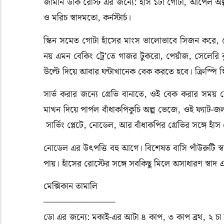
জার্মান ডাক রোস্ট এর জন্যে: হাঁস ১টা গোটা, আপেল অল্
ও মরিচ স্বাদমতো, কর্নস্টার্চ।
স্কিন সমেত গোটা হাঁসের মাংস ভালোভাবে সিজন করে
নয় এমন বেকিং ট্রে’তে গাজর টুকরো, পেয়াঁজ, সেলেরি 
উল্টে দিয়ে আবার ঘন্টাখানেক বেক করতে হবে। ক্রিস্পি
সার্ভ করার জন্যে গ্রেভি বানাতে, ওই বেক করার সময়
মাখন দিয়ে পার্পল বাঁধাকপিকুচি অল্প ভেজে, ওই ফ্যাট-জল 
সার্ভিং প্লেটে, নোডেল, আর বাঁধাকপির গ্রেভির সঙ্গে হাঁস 
নোডেল এর উৎপত্তি বহু আগে। বিশেষত বাসি পাঁউরুটি স্বা
পায়। হাঁসের রোস্টের সঙ্গে সবকিছু মিলে অসাধারণ স্বাদ 
মেক্সিকান তামালি
————————
ডো এর জন্যে: মকাই-এর আটা ৪ কাপ, ৩ কাপ ব্রথ, ২ চা চ