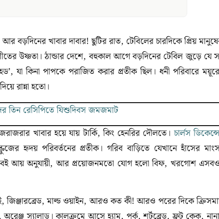
আর বড়দিনের খাবার দাবার! ছুটির রাত, টেবিলের চারদিকে প্রিয় মানুষে
ীতের উষ্ণতা। ঠান্ডার দেশে, বহুকাল আগে বড়দিনের টেবিল জুড়ে যে 
ড’, যা কিনা পাপকে পরাজিত করার প্রতীক ছিল। ধনী পরিবারে ময়ূর
িয়ে রান্না হতো।
(Christmas)
দের তিন রেসিপিতে যিশুদিবস জমজমাট
রাজরাজরার খাবার হয়ে যায় টার্কি, কিং হেনরির দৌলতে।
চার্লস ডিকেন্স
রুজের হৃদয় পরিবর্তনের প্রতীক। গরিব বাড়িতে যেখানে হাঁসের মাং
ভাবেই আয় অনুযায়ী, আর প্রয়োজনমতো যোগ হলো বিফ, খরগোশ এসব
 পাই, জিঞ্জারব্রেড, মাল্ড ওয়াইন, আরও কত কী! আরও পরের দিকে ক্রিসম
অরেঞ্জ স্যালাড। কালক্রমে আসে হ্যাম, পর্ক, শর্টব্রেড, ফ্রুট কেক, নান