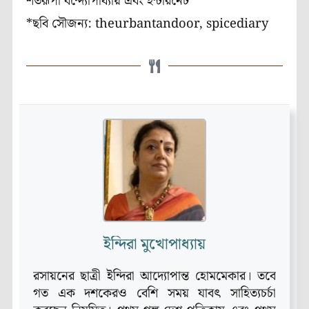
শতরূপা বন্দ্যোপাধ্যায় এবং ইন্টারনেট
*ছবি সৌজন্য: theurbantandoor, spicediary
ইন্দিরা মুখোপাধ্যায়
রসায়নের ছাত্রী ইন্দিরা আদ্যোপান্ত হোমমেকার। তবে
গত এক দশকেরও বেশি সময় যাবৎ সাহিত্যচর্চা