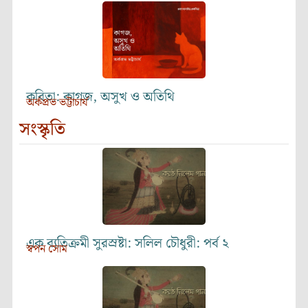
কবিতা: কাগজ, অসুখ ও অতিথি
অর্কপ্রভ ভট্টাচার্য
সংস্কৃতি
এক ব্যতিক্রমী সুরস্রষ্টা: সলিল চৌধুরী: পর্ব ২
স্বপন সোম