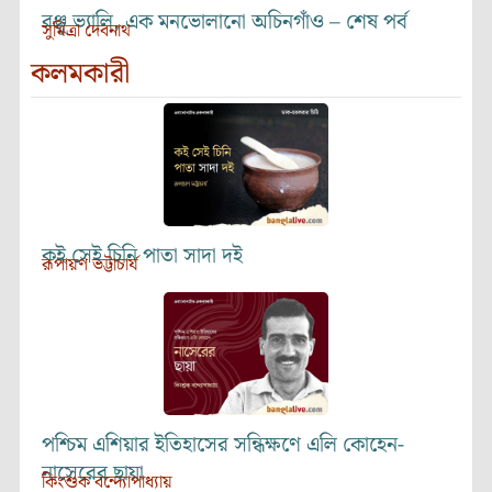
রঞ্জু ভ্যালি, এক মনভোলানো অচিনগাঁও – শেষ পর্ব
সুমিত্রা দেবনাথ
কলমকারী
কই সেই চিনি পাতা সাদা দই
রূপায়ণ ভট্টাচার্য
পশ্চিম এশিয়ার ইতিহাসের সন্ধিক্ষণে এলি কোহেন-
নাসেরের ছায়া
কিংশুক বন্দ্যোপাধ্যায়