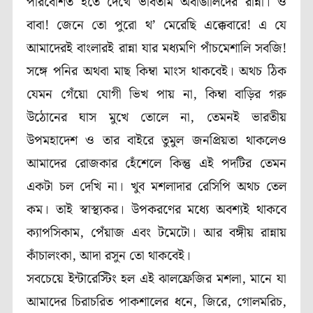
পরিবেশিত হতে দেখে ভাবতাম অবাঙালিদের রান্না। ও
বাবা! জেনে তো পুরো থ’ মেরেছি এক্কেবারে! এ যে
আমাদেরই বাংলারই রান্না যার মধ্যমণি পাঁচমেশালি সবজি!
সঙ্গে পনির অথবা মাছ কিম্বা মাংস থাকবেই। অথচ ঠিক
যেমন গেঁয়ো যোগী ভিখ পায় না, কিম্বা বাড়ির গরু
উঠোনের ঘাস মুখে তোলে না, তেমনই ভারতীয়
উপমহাদেশ ও তার বাইরে তুমুল জনপ্রিয়তা থাকলেও
আমাদের রোজকার হেঁশেলে কিন্তু এই পদটির তেমন
একটা চল দেখি না। খুব মশলাদার রেসিপি অথচ তেল
কম। তাই স্বাস্থ্যকর। উপকরণের মধ্যে অবশ্যই থাকবে
ক্যাপসিকাম, পেঁয়াজ এবং টমেটো। আর বঙ্গীয় রান্নায়
কাঁচালংকা, আদা রসুন তো থাকবেই।
সবচেয়ে ইন্টারেস্টিং হল এই ঝালফ্রেজির মশলা, মানে যা
আমাদের চিরাচরিত পাকশালের ধনে, জিরে, গোলমরিচ,