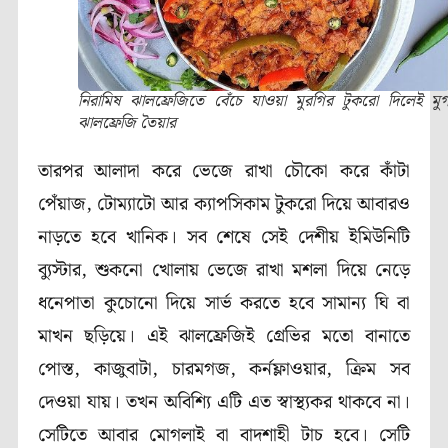
নিরামিষ ঝালফ্রেজিতে বেঁচে যাওয়া মুরগির টুকরো দিলেই মুর্
ঝালফ্রেজি তৈয়ার
তারপর আলাদা করে ভেজে রাখা চৌকো করে কাঁটা
পেঁয়াজ, টোম্যাটো আর ক্যাপসিকাম টুকরো দিয়ে আবারও
নাড়তে হবে খানিক। সব শেষে সেই দেশীয় ইমিউনিটি
ব্যুস্টার, শুকনো খোলায় ভেজে রাখা মশলা দিয়ে নেড়ে
ধনেপাতা কুচোনো দিয়ে সার্ভ করতে হবে সামান্য ঘি বা
মাখন ছড়িয়ে। এই ঝালফ্রেজিই গ্রেভির মতো বানাতে
পোস্ত, কাজুবাটা, চারমগজ, কর্নফ্লাওয়ার, ক্রিম সব
দেওয়া যায়। তখন অবিশ্যি এটি এত স্বাস্থ্যকর থাকবে না।
সেটিতে আবার মোগলাই বা বাদশাহী টাচ হবে। সেটি