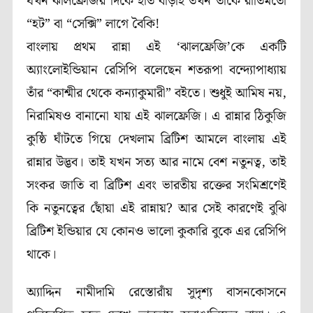
যখন ঝালফ্রেজির দিকে হাত বাড়াই তখন তাকে রীতিমতো
“হট” বা “সেক্সি” লাগে বৈকি!
বাংলায় প্রথম রান্না এই ‘ঝালফ্রেজি’কে একটি
অ্যাংলোইন্ডিয়ান রেসিপি বলেছেন শতরূপা বন্দ্যোপাধ্যায়
তাঁর “কাশ্মীর থেকে কন্যাকুমারী” বইতে। শুধুই আমিষ নয়,
নিরামিষও বানানো যায় এই ঝালফ্রেজি। এ রান্নার ঠিকুজি
কুষ্ঠি ঘাঁটতে গিয়ে দেখলাম ব্রিটিশ আমলে বাংলায় এই
রান্নার উদ্ভব। তাই যখন সত্য আর নামে বেশ নতুনত্ব, তাই
সংকর জাতি বা ব্রিটিশ এবং ভারতীয় রক্তের সংমিশ্রণেই
কি নতুনত্বের ছোঁয়া এই রান্নায়? আর সেই কারণেই বুঝি
ব্রিটিশ ইন্ডিয়ার যে কোনও ভালো কুকারি বুকে এর রেসিপি
থাকে।
অ্যাদ্দিন নামীদামি রেস্তোরাঁয় সুদৃশ্য বাসনকোসনে