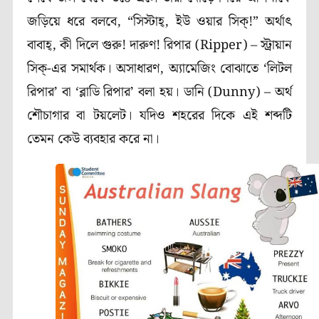
জড়িয়ে ধরে বলবে,
“সিস্টাহ্, ইউ ওয়ার সিক্!” অর্থাৎ
বাবাহ্, কী দিলে গুরু! দারুণ!
রিপার (
Ripper
) – স্ট্রায়ান
সিক্-এর সমার্থক। অসাধারণ, অ্যামেজিং বোঝাতে
‘
লিটল
রিপার
’
বা
‘
ব্লাডি রিপার
’
বলা হয়।
ডানি (
Dunny
) – অর্থ
শৌচাগার বা টয়লেট। যদিও শহরের দিকে এই শব্দটি
তেমন কেউ ব্যবহার করে না।