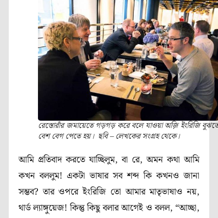
রেস্তোরাঁর জমায়েতে গড়গড় করে বলে যাওয়া অজ়ি ইংরিজি বুঝত
বেশ বেগ পেতে হয়। ছবি – লেখকের সংগ্রহ থেকে।
আমি প্রতিবাদ করতে যাচ্ছিলুম, বা রে, অমন কথা আমি
কখন বললুম! একটা ভাষার সব শব্দ কি কখনও জানা
সম্ভব
?
তার ওপরে ইংরিজি তো আমার মাতৃভাষাও নয়,
থার্ড ল্যাঙ্গুয়েজ!
কিন্তু কিছু বলার আগেই ও বলল,
“আচ্ছা,