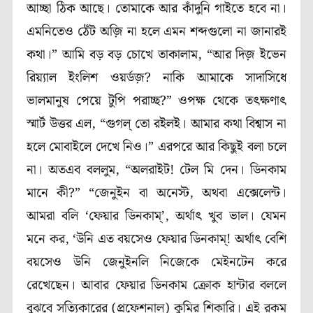
আচ্ছা ঠিক আছে। তোমাকে আর কাঁদুনি গাইতে হবে না।
এমনিতেও ঠেঁট অজ়ি না হলে এমন শব্দগুলো না জানারই
কথা।”
আমি বড় বড় চোখে তাকালাম, “আর দিজ় ইভেন
রিয়্যাল ইংলিশ ওয়র্ডজ়
?
নাকি আমাকে সাদাসিধে
ভালমানুষ পেয়ে টুপি পরাচ্ছ
?”
ওপক্ষ থেকে তৎক্ষণাৎ
স্মার্ট উত্তর এল,
“গুগল্ তো রইলই। আমার কথা বিশ্বাস না
হলে মোবাইলে দেখে নিও।”
এরপরে আর কিছুই বলা চলে
না। অতএব বললুম, “অলরাইট! টেল মি দেন। ডিনকাম
মানে কী
?
”
“জেনুইন বা অনেস্ট, অথবা এক্সেলেন্ট।
আমরা বলি
‘
ফেয়ার ডিনকাম্
’
, অর্থাৎ খুব ভাল। যেমন
মনে কর,
‘
উনি এত বয়সেও ফেয়ার ডিনকাম্! অর্থাৎ বেশি
বয়সেও উনি জেনুইনলি নিজেকে মেইনটেন করে
রেখেছেন। আবার ফেয়ার ডিনকাম ক্রোক হান্টার বললে
বুঝবে সত্যিকারের (প্রফেশনাল) কুমির শিকারি। এই রকম