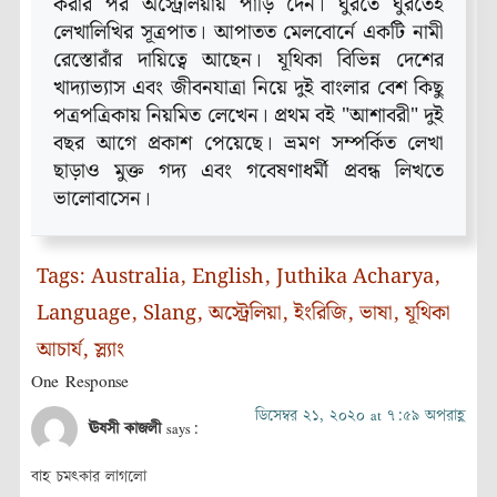
করার পর অস্ট্রেলিয়ায় পাড়ি দেন। ঘুরতে ঘুরতেই
লেখালিখির সূত্রপাত। আপাতত মেলবোর্নে একটি নামী
রেস্তোরাঁর দায়িত্বে আছেন। যূথিকা বিভিন্ন দেশের
খাদ্যাভ্যাস এবং জীবনযাত্রা নিয়ে দুই বাংলার বেশ কিছু
পত্রপত্রিকায় নিয়মিত লেখেন। প্রথম বই "আশাবরী" দুই
বছর আগে প্রকাশ পেয়েছে। ভ্রমণ সম্পর্কিত লেখা
ছাড়াও মুক্ত গদ্য এবং গবেষণাধর্মী প্রবন্ধ লিখতে
ভালোবাসেন।
Tags:
Australia
,
English
,
Juthika Acharya
,
Language
,
Slang
,
অস্ট্রেলিয়া
,
ইংরিজি
,
ভাষা
,
যূথিকা
আচার্য
,
স্ল্যাং
One Response
ডিসেম্বর ২১, ২০২০ at ৭:৫৯ অপরাহ্ণ
ঊষসী কাজলী
says:
বাহ চমৎকার লাগলো