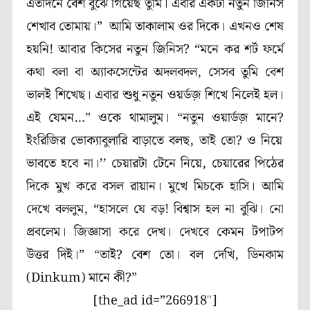
এতদিনে বেশ বুঝে গিয়েছ তুমি। এবার একটা নতুন জিনিস
শেখাব তোমায়।”
আমি তাকালাম ওর দিকে। এখনও শেষ
হয়নি! আবার কিসের নতুন জিনিস
?
“মনে কর শর্ট ফর্মে
কথা বলা বা অ্যাকসেন্টের অদলবদল, সেসব তুমি বেশ
ভালই শিখেছ। এবার শুধু নতুন ওয়র্ডজ় শিখে নিলেই হল।
এই যেমন…”
ওকে থামালুম।
“নতুন ওয়ার্ডজ় মানে
?
ইংরিজির ভোক্যাবুলারি বাড়াতে বলছ, তাই তো
?
ও নিয়ে
ভাবতে হবে না।’’
চেয়ারটা টেনে নিয়ে, চেয়ারের পিঠের
দিকে মুখ করে বসল রায়ান। মুখে মিচকে হাসি। আমি
দেখে বললুম,
“হাসলে যে বড়! বিশ্বাস হল না বুঝি। নো
প্রবলেম। জিজ্ঞাসা করে দেখ। দেখবে কেমন টপাটপ
উত্তর দিই।”
“তাই? বেশ তো। বল দেখি, ডিনকাম
(
Dinkum
)
মানে কী
?”
[the_ad id=”266918″]