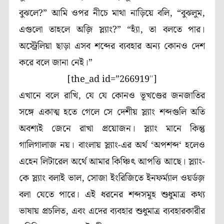
বুঝলে
?”
আমি ওপর নীচে মাথা নাড়িয়ে বলি, “বুঝলুম,
এগুলো তাহলে অজ়ি স্ল্যাং
?”
“হ্যাঁ, তা বলতে পার।
অস্ট্রেলিয়া ছাড়া এসব শব্দের ব্যবহার অন্য কোনও দেশ
করে বলে জানা নেই।”
[the_ad id=”266919″]
এখানে বলে রাখি, যে যে কোনও ভূখণ্ডের জনজাতির
সঙ্গে একাত্ম হতে গেলে সে দেশীয় স্ল্যাং শব্দগুলি অতি
অবশ্যই জেনে রাখা প্রয়োজন। স্ল্যাং মানে কিন্তু
গালিগালাজ নয়। বাংলায় স্ল্যাং-এর অর্থ
‘
অপশব্দ
‘
হলেও
এহেন লিটারেল অর্থে আমার কিঞ্চিৎ আপত্তি আছে। স্ল্যাং-
কে স্ল্যাং বলাই ভাল, সোজা ইংরিজিতে ইনফর্ম্যাল ওয়র্ডজ়
বলা যেতে পারে। এই ধরনের শব্দসমূহ শুধুমাত্র কথ্য
ভাষায় প্রচলিত, এবং এদের ব্যবহার শুধুমাত্র ব্যবহারকারীর