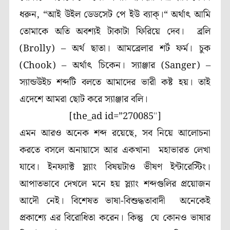
ধরুন, “আই উইল ডেডসেট পে ইউ ব্যাক্।“ অর্থাৎ আমি
তোমাকে অতি অবশ্যই টাকাটা ফিরিয়ে দেব।
ব্রলি
(
Brolly
)
– অর্থ ছাতা। আমব্রেলার শর্ট ফর্ম।
চুক
(
Chook) –
অর্থাৎ চিকেন।
স্যাঞ্জার (
Sanger
)
–
স্যান্ডউইচ শব্দটি বলতে আমাদের ভারী কষ্ট হয়। তাই
এদেশে আমরা ছোট করে স্যাঞ্জার বলি।
[the_ad id=”270085″]
এমন আরও অনেক শব্দ রয়েছে, সব নিয়ে আলোচনা
করতে বসলে অনায়াসে আর একখানা মহাভারত লেখা
যাবে। ইনফ্যাক্ট স্ল্যাং বিষয়টাও ভীষণ ইন্টারেস্টিং।
আপাতভাবে দেখলে মনে হয় স্ল্যাং শব্দগুলির প্রয়োজন
আদৌ নেই। বিশেষত ভাষা-বিশুদ্ধতাবাদী অনেকেই
প্রকাশ্যে এর বিরোধিতা করেন। কিন্তু যে কোনও ভাষার