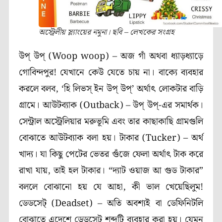
অস্ট্রেলীয় স্ল্যাংয়ের নমুনা। ছবি – লেখকের সংগ্রহ
উপ্ উপ্ (
Woop woop
) –
অজ গাঁ অথবা ধ্যাড়ধ্যাড়ে
গোবিন্দপুর! যেখানে কেউ যেতে চায় না। বাক্যে ব্যবহার
করলে বলব,
‘
হি লিভস্ ইন উপ্ উপ্
’
অর্থাৎ লোকটার বাড়ি
গ্রামে।
আউটব্যাক (
Outback
) – উপ্ উপ্-এর সমার্থক।
সেন্ট্রাল অস্ট্রেলিয়ার মরুভূমি এবং তার কাছাকাছি গ্রামগুলি
বোঝাতে আউটব্যাক বলা হয়।
টাকার
(
Tucker
) – অর্থ
খাদ্য। যা কিছু পেটের ভেতর গুঁজে ফেলা অর্থাৎ টাক করে
রাখা যায়, তাই হল টাকার। “দ্যাট ওয়াজ আ গুড টাকার”
বললে বোঝানো হয় যে আহা, কী ভাল খেয়েছিলুম!
ডেডসেট্ (
Deadset
) – অতি অবশ্যই বা ডেফিনিটলি
বোঝাতে এদেশে ডেডসেট শব্দটি ব্যবহার করা হয়। যেমন