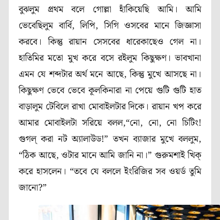
বুঝলুম প্রথম বলে গোল্লা হাঁকিয়েছি আমি। আমি
ভেবেছিলুম বার্বি, লিপি, সিগি ওসবের মানে জিজ্ঞাসা
করবে। কিন্তু রায়ান সেসবের ধারেকাছেও গেল না।
হাতিমির মতো মুখ করে বসে রইলুম কিছুক্ষণ। ভাবখানা
এমন যে শব্দটার অর্থ মনে আছে, কিন্তু মুখে আসছে না।
কিছুক্ষণ ভেবে ভেবে কূলকিনারা না পেয়ে গুটি গুটি হাত
বাড়ালুম টেবিলে রাখা মোবাইলটার দিকে। রায়ান খপ করে
আমার মোবাইলটা সরিয়ে বলল,“নো, নো, নো চিটিং!
গুগল্ করা নট অ্যালাউড!”
তখন ব্যাজার মুখে বললুম,
“ঠিক আছে, ওটার মানে আমি জানি না।”
গুরুমশাই খিক্
করে হাসলেন। “তবে যে বললে ইংরিজির সব ওয়র্ড তুমি
জানো?”