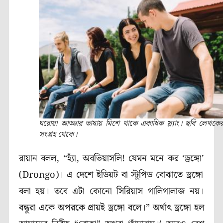
ঘরোয়া আড্ডার ভাষায় মিশে থাকে একাধিক স্ল্যাং। ছবি লেখকে
সংগ্রহ থেকে।
রায়ান বলল,
“হ্যাঁ, অবভিয়াসলি! যেমন মনে কর
‘
ড্রঙ্গো
’
(
Drongo
)। এ দেশে ইডিয়ট বা স্টুপিড বোঝাতে ড্রঙ্গো
বলা হয়। তবে এটা কোনো সিরিয়াস গালিগালাজ নয়।
বন্ধুরা একে অপরকে প্রায়ই ড্রঙ্গো বলে।”
অর্থাৎ ড্রঙ্গো হল