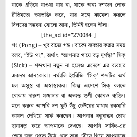
যাকে এড়িয়ে যাওয়া যায় না, যাকে অন্য দশজন লোক
রীতিমতো ভয়ভক্তি করে, যার সঙ্গে ঝামেলা করলে
বিপদের সম্ভবনা ষোলো আনা, তিনিই হলেন শীলা।
[the_ad id=”270084″]
পং (
Pong
)
– খুব বাজে গন্ধ। বাক্যে ব্যবহার করার সময়
বলব, “ইউ পং”, অর্থাৎ “আপনার গায়ে বড় দুর্গন্ধ!”
সিক্
(
Sick
)
– শব্দখানা নতুন না হলেও এদেশে এর ব্যবহার
একদম আনকোরা। নর্ম্যালি ইংরিজি
‘
সিক্
’
শব্দটির অর্থ
হল অসুস্থ বা অস্বাস্থ্যকর। কিন্তু এদেশে সিক্ বলতে
বোঝায় দারুণ মজাদার বা অত্যন্ত গুণী কোনও ব্যক্তি।
মনে করুন আপনি দশ ফুট উঁচু ঢেউয়ের মাথায় রকমারি
কায়দা দেখিয়ে সার্ফ করছেন। আপনার বন্ধুবান্ধব চোখ
ছানাবড়া করে আপনাকে দেখছে। আপনি সার্ফিং-এর
শেষে জল থেকে উঠে এলে তারা দৌড়ে গিয়ে আপনাকে