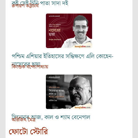
কই সেই চিনি পাতা সাদা দই
রূপায়ণ ভট্টাচার্য
পশ্চিম এশিয়ার ইতিহাসের সন্ধিক্ষণে এলি কোহেন-
নাসেরের ছায়া
কিংশুক বন্দ্যোপাধ্যায়
সিনেমার আজ, কাল ও শ্যাম বেনেগাল
অরিজিৎ মৈত্র
ফোটো স্টোরি