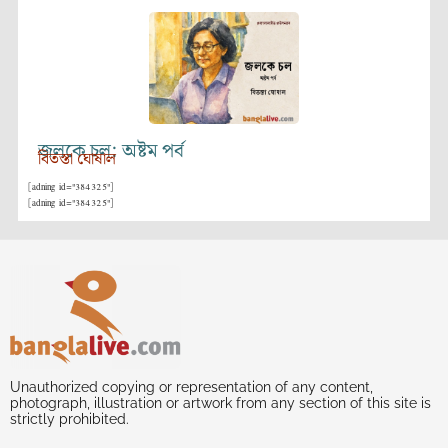
জলকে চল: অষ্টম পর্ব
বিতস্তা ঘোষাল
[adning id="384325"]
[adning id="384325"]
Unauthorized copying or representation of any content,
photograph, illustration or artwork from any section of this site is
strictly prohibited.