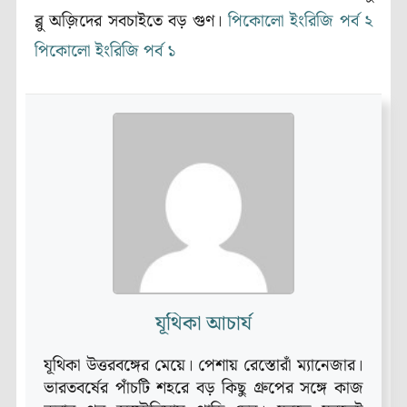
ব্লু অজ়িদের সবচাইতে বড় গুণ।
পিকোলো ইংরিজি পর্ব ২
পিকোলো ইংরিজি পর্ব ১
যূথিকা আচার্য
যূথিকা উত্তরবঙ্গের মেয়ে। পেশায় রেস্তোরাঁ ম্যানেজার।
ভারতবর্ষের পাঁচটি শহরে বড় কিছু গ্রুপের সঙ্গে কাজ