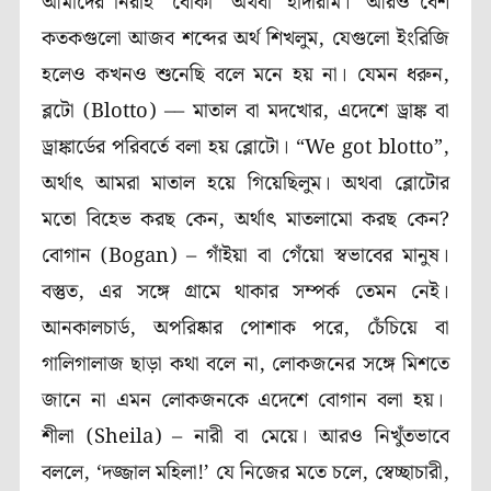
আমাদের নিরীহ “বোকা” অথবা ‘হাঁদারাম।’ আরও বেশ
কতকগুলো আজব শব্দের অর্থ শিখলুম, যেগুলো ইংরিজি
হলেও কখনও শুনেছি বলে মনে হয় না। যেমন ধরুন,
ব্লটো (
Blotto
)
––
মাতাল বা মদখোর, এদেশে ড্রাঙ্ক বা
ড্রাঙ্কার্ডের পরিবর্তে বলা হয় ব্লোটো।
“We got blotto”
,
অর্থাৎ আমরা মাতাল হয়ে গিয়েছিলুম। অথবা ব্লোটোর
মতো বিহেভ করছ কেন, অর্থাৎ মাতলামো করছ কেন
?
বোগান (
Bogan
) – গাঁইয়া বা গেঁয়ো স্বভাবের মানুষ।
বস্তুত, এর সঙ্গে গ্রামে থাকার সম্পর্ক তেমন নেই।
আনকালচার্ড, অপরিষ্কার পোশাক পরে, চেঁচিয়ে বা
গালিগালাজ ছাড়া কথা বলে না, লোকজনের সঙ্গে মিশতে
জানে না এমন লোকজনকে এদেশে বোগান বলা হয়।
শীলা (
Sheila
) – নারী বা মেয়ে। আরও নিখুঁতভাবে
বললে,
‘
দজ্জাল মহিলা!
’
যে নিজের মতে চলে, স্বেচ্ছাচারী,