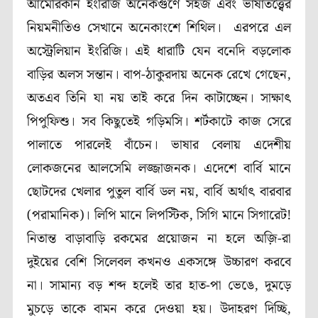
আমেরিকান ইংরিজি অনেকগুণে সহজ এবং ভাষাতত্ত্বের
নিয়মনীতিও সেখানে অনেকাংশে শিথিল।
এরপরে এল
অস্ট্রেলিয়ান ইংরিজি। এই ধারাটি যেন বনেদি বড়লোক
বাড়ির অলস সন্তান। বাপ-ঠাকুরদায় অনেক রেখে গেছেন,
অতএব তিনি যা নয় তাই করে দিন কাটাচ্ছেন। সাক্ষাৎ
পিপুফিশু। সব কিছুতেই গড়িমসি। শর্টকাটে কাজ সেরে
পালাতে পারলেই বাঁচেন। ভাষার বেলায় এদেশীয়
লোকজনের আলসেমি লজ্জাজনক। এদেশে বার্বি মানে
ছোটদের খেলার পুতুল বার্বি ডল নয়, বার্বি অর্থাৎ বারবার
(পরামানিক)। লিপি মানে লিপস্টিক, সিগি মানে সিগারেট!
নিতান্ত বাড়াবাড়ি রকমের প্রয়োজন না হলে অজ়ি-রা
দুইয়ের বেশি সিলেবল কখনও একসঙ্গে উচ্চারণ করবে
না। সামান্য বড় শব্দ হলেই তার হাত-পা ভেঙে, দুমড়ে
মুচড়ে তাকে বামন করে দেওয়া হয়। উদাহরণ দিচ্ছি,