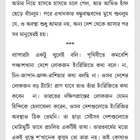
অর্ডার নিয়ে হাসতে হাসতে চলে গেল, আর আমিও হাঁফ
ছেড়ে বাঁচলুম। পরে এখানকার বন্ধুবান্ধবদের মুখে শুনলুম
যে, ও অবস্থা শুধু আমার নয়, অন্য দেশ থেকে আসার পর
সব মানুষেরই হয়।
***
ব্যাপারটা একটু খুলেই বলি।
পৃথিবীতে কমবেশি
পঞ্চাশখানা দেশে লোকজন ইংরিজিতে কথা বলে। না,
চিন-জাপান-ফ্রান্স-রাশিয়ার কথা বলছি না। ওসব দেশের
লোকজন বড় ঠ্যাঁটা! প্রাণ যাবে তাও তাঁরা ইংরিজিতে কথা
কবেন না। ভারতের দক্ষিণপ্রান্তের লোকজন যেমন
হিন্দিকে হেলাফেলা করেন, ওসব দেশগুলোতে ইংরিজির
অবস্থাও ঠিক তেমনি। তা ছাড়া সেইসব দেশগুলোতে
মোটামুটি ভাবে প্রচলিত একটিই ভাষা। ভারতবর্ষের মতো
একই বৃন্তে শ
’
খানেক কুসুম তো তারা নয়। তাই কোথাও