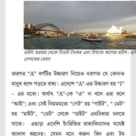
ডার্লিং হারবার থেকে সিডনি সৈকত এবং বিখ্যাত অপেরা হাউস। ছব
লেখকের তোলা
তারপর
“A
”
বর্ণটির উচ্চারণ নিয়েও নবাগত যে কোনও
মানুষ ধন্দে পড়তে বাধ্য। এদেশে
“A
”-এর উচ্চারণ হয় “
I
”
– এর মতো। অর্থাৎ
“A
”-কে “এ” না বলে এরা বলে
“আই”
;
এবং সেই নিয়মমতো “গেট” হয় “গাইট”, “ মেট”
হয় “মাইট”, “ডেট” থেকে “ডাইট” এমনিধারা চলতে
থাকে।
এছাড়া এদেশি ইংরিজির বাক্যবিন্যাসও যথেষ্ট
আলাদা ধরনের। যেমন মনে করুন বিল এবং টম