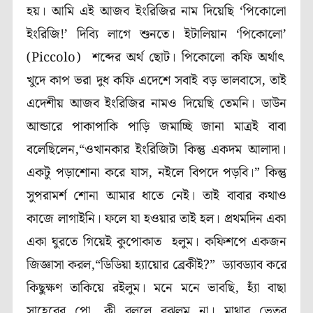
হয়। আমি এই আজব ইংরিজির নাম দিয়েছি
‘
পিকোলো
ইংরিজি!
’
দিব্যি লাগে শুনতে। ইটালিয়ান
‘
পিকোলো
’
(
Piccolo)
শব্দের অর্থ ছোট। পিকোলো কফি অর্থাৎ
খুদে কাপ ভরা দুধ কফি এদেশে সবাই বড় ভালবাসে, তাই
এদেশীয় আজব ইংরিজির নামও দিয়েছি তেমনি।
ডাউন
আন্ডারে পাকাপাকি পাড়ি জমাচ্ছি জানা মাত্রই বাবা
বলেছিলেন,“ওখানকার ইংরিজিটা কিন্তু একদম আলাদা।
একটু পড়াশোনা করে যাস, নইলে বিপদে পড়বি।”
কিন্তু
সুপরামর্শ শোনা আমার ধাতে নেই। তাই বাবার কথাও
কাজে লাগাইনি। ফলে যা হওয়ার তাই হল। প্রথমদিন একা
একা ঘুরতে গিয়েই কুপোকাত হলুম। কফিশপে একজন
জিজ্ঞাসা করল,“ডিডিয়া হ্যায়োর ব্রেকীই
?
”
ড্যাবড্যাব করে
কিছুক্ষণ তাকিয়ে রইলুম। মনে মনে ভাবছি, হ্যাঁ বাছা
সাহেবের পো, কী বললে বুঝলুম না। মাথার ভেতর