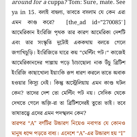
around for a
cuppa
?
Tom: Sure, mate. See
ya in 15.
বলাই বাহুল্য, ভাবতে বসলাম যে কেন এরা
এমন কাণ্ড করে
?
[the_ad id=”270085″]
আমেরিকান ইংরিজি পৃথক তার কারণ আমেরিকা দেশটি
এবং তার সংস্কৃতি দুটোই এককথায় বলতে গেলে
জগাখিচুড়ি। ইংরিজিতে যারে কয় “মেল্টিং পট।“ কাজেই
আমেরিকানদের পাল্লায় পড়ে চাঁচাছোলা নাক উঁচু ব্রিটিশ
ইংরিজি কাছাখোলা ইয়াংকি রূপ ধারণ করলে তাতে অবাক
হওয়ার কিস্যু নেই। কিন্তু অস্ট্রেলিয়ায় এমন কাণ্ড ঘটল
কেন
?
তাদের দেশ তো মেল্টিং পট নয়। সেদিক থেকে
দেখতে গেলে অজ়ি-রা তা ব্রিটিশদেরই তুতো ভাই। তবে
ভাষাতত্ত্বে এদের এমন পদস্খলন কেন
?
তারপর
“A
”
বর্ণটির উচ্চারণ নিয়েও নবাগত যে কোনও
মানুষ ধন্দে পড়তে বাধ্য। এদেশে
“A
”-এর উচ্চারণ হয় “
I
”