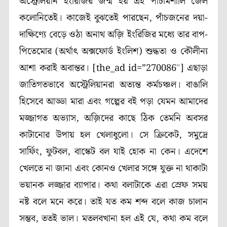
অস্ট্রেলিয়ান ইংরিজির জন্ম হয় এই পাঁচমিশালি জেল
কলোনিতেই। কাজেই বুঝতেই পারছেন, পাঁচজনের দয়া-
দাক্ষিণ্যে বেড়ে ওঠা অনাথ অজ়ি ইংরিজির মধ্যে তার বাপ-
পিতেমোর (অর্থাৎ অক্সফোর্ড ইংলিশ) শুদ্ধতা ও কৌলীন্য
আশা করাই অবান্তর।
[the_ad id=”270086″]
এছাড়া
জাতিগতভাবে অস্ট্রেলিয়ানরা অত্যন্ত কর্মচঞ্চল। বাঙালি
হিসেবে আড্ডা মারা এবং গল্পের বই পড়া যেমন আমাদের
মজ্জাগত অভ্যাস, অজ়িদের কাছে ঠিক তেমনি অবসর
কাটানোর উপায় হল খেলাধুলো। সে ক্রিকেট, সমুদ্রে
সার্ফিং, ফুটবল, বাস্কেট বল যাই হোক না কেন। এদেশে
খেলতে না জানা এবং কোনও খেলার সঙ্গে যুক্ত না থাকাটা
ভয়ানক লজ্জার ব্যাপার। কথা বলাটাকে এরা স্রেফ সময়
নষ্ট বলে মনে করে। তাই যত কম শব্দ বলে কাজ চালান
সম্ভব, ততই ভাল। মতলবখানা হল এই যে, কথা কম বলে