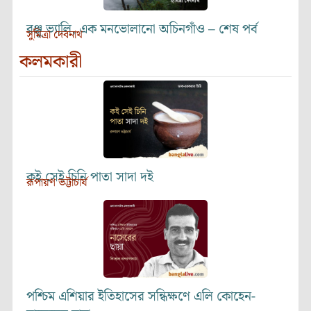
রঞ্জু ভ্যালি, এক মনভোলানো অচিনগাঁও – শেষ পর্ব
সুমিত্রা দেবনাথ
কলমকারী
কই সেই চিনি পাতা সাদা দই
রূপায়ণ ভট্টাচার্য
পশ্চিম এশিয়ার ইতিহাসের সন্ধিক্ষণে এলি কোহেন-