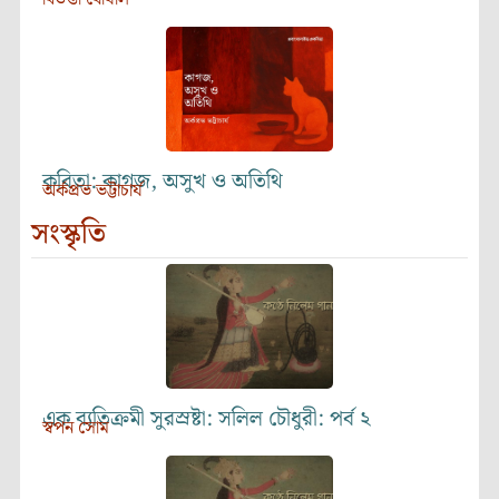
কবিতা: কাগজ, অসুখ ও অতিথি
অর্কপ্রভ ভট্টাচার্য
সংস্কৃতি
এক ব্যতিক্রমী সুরস্রষ্টা: সলিল চৌধুরী: পর্ব ২
স্বপন সোম