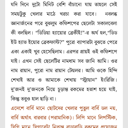
যদি দিনে দুটো মিনিট বেশি বাঁচানো যায় তাহলে সেই
সময়টুকু খেলার মাঠে খরচা করা যাবে।
নবলব্ধ
জ্ঞানার্জনের পরে বুঝলুম কফিশপের ছেলেটা সকালবেলা
কী বলছিল। “ডিডিয়া হ্যায়োর ব্রেকীই!”-র অর্থ হল,“ডিড
ইউ হ্যাভ ইয়োর ব্রেকফাস্ট
?”
পুরো ব্যাপারটা বুঝতে পেরে
একা একাই খুব হেসেছিলাম। এরপর প্রায়ই ওই কফিশপে
যাই। এখন সেই ছেলেটির নামধাম সব জানি আমি। ওর
নাম রায়ান, পুরো নাম রায়ান টেয়লর। আমি ওকে হিন্দি
শেখাই আর ও আমাকে শেখায় “স্ট্রায়ান” ইংরিজি।
দু
’
জনই দু
’
জনকে নিয়ে চূড়ান্ত রকমের হতাশ হয়ে যাই,
কিন্তু তবুও হাল ছাড়ি না।
এদেশে বার্বি মানে ছোটদের খেলার পুতুল বার্বি ডল নয়,
বার্বি অর্থাৎ বারবার (পরামানিক)। লিপি মানে লিপস্টিক,
সিগি মানে সিগারেট! নিতান্ত বাড়াবাড়ি রকমের প্রয়োজন