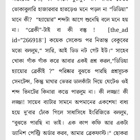
ভোকাবুলারি হাজারবার হাতড়েও মনে পড়ল না “ডিডিয়া”
মানে কী
?
“হ্যায়োর” শব্দটা আগে শুনেছি বলে মনে হয়
না। “ব্রেকী”-টাই বা কী বস্তু !
[the_ad
id=”266918″]
কয়েক সেকেন্ড পর নিতান্ত বেকুবের
মতো বললুম,“ স্যরি, আই ডিড নট গেট ইউ।“
সাহেব
খোকা গাঁক গাঁক করে আবার একই প্রশ্ন করল,“ডিডিয়া
হ্যায়োর ব্রেকীই
?
”
পরিষ্কার বুঝতে পারছি প্রশ্নসূচক
সেনটেন্স, কিন্তু মাথার ভেতর ডালকাঁটা দিয়ে ঘেটেও ওই
শব্দ তিনটের কিনারা কত্তে পারলুম না। কী লজ্জা! কী
লজ্জা! সায়েব ব্যাটার সামনে অপমানের একশেষ!
বাধ্য
হয়ে দু’বার ঢোঁক গিলে সাধাসিধে ইংরিজিতে বললুম,
“বুঝতে পারছি না ভাই। এক কাপ কফি আর একটা
ড্যানিশ পেস্ট্রি অর্ডার করব, আমার ব্রেকফাস্ট।“
ছোকরা