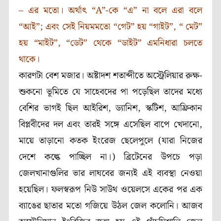
– এর মতো। অর্থাৎ
“A
”-কে “এ” না বলে এরা বলে
“আই”
;
এবং সেই নিয়মমতো “গেট” হয় “গাইট”, “ মেট”
হয় “মাইট”, “ডেট” থেকে “ডাইট” এমনিধারা চলতে
থাকে।
কারণটা বেশ মজার। অষ্টাদশ শতাব্দীতে অস্ট্রেলিয়ার রুক্ষ-
শুকনো ভূমিতে যে সাহেবদের পা পড়েছিল তাদের মধ্যে
বেশির ভাগই ছিল আইরিশ, ড্যানিশ, স্কটিশ, আফ্রিকান
বিপ্লবীদের দল এবং তারই সঙ্গে এসেছিল বাপে খেদানো,
মায়ে তাড়ানো কতক ইংরেজ ছেলেপুলে (যারা নিজের
দেশে কল্কে পাচ্ছিল না।) ব্রিটেনের উপচে পড়া
জেলখানাগুলির ভার লাঘবের জন্যই এই ব্যবস্থা নেওয়া
হয়েছিল। ফলস্বরূপ নিউ সাউথ ওয়েলসে একের পর এক
ব্যাঙের ছাতার মতো গজিয়ে উঠল জেল কলোনি। আজব