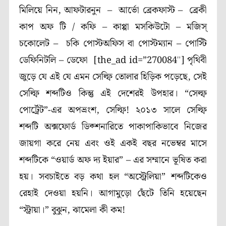
মিলিয়ে নিন,
আফটারনুন
–
আর্ভো
ব্রেকফাস্ট
–
ব্রেকী
কাপ অফ টি
/
কফি
–
কাপ্পা
মসকিউটো
–
মজিস্
চকোলেট
–
চকি
পোস্টঅফিস বা পোস্টম্যান – পোস্টি
ডেফিনিটলি
–
ডেফো
[the_ad id=”270084″]
পৃথিবী
জুড়ে যে এই যে এমন সেল্ফি তোলার হিড়িক পড়েছে, সেই
সেল্ফি শব্দটিও কিন্তু এই দেশেরই উপহার। “সেল্ফ
পোর্ট্রেট”-এর অপভ্রংশ, সেল্ফি! ২০১৩ সালে সেল্ফি
শব্দটি অক্সফোর্ড ডিক্শনারিতে পাকাপাকিভাবে নিজের
জায়গা করে নেয় এবং ওই একই বছর নভেম্বর মাসে
শব্দটিকে “
ওয়ার্ড অফ দ্য ইয়ার”
– এর সম্মানে ভূষিত করা
হয়। সবচাইতে বড় কথা হল “অস্ট্রেলিয়া” শব্দটিকেও
রেহাই দেওয়া হয়নি। আগামুড়ো ছেঁটে তিনি হয়েছেন
“স্ট্রায়া।”
বুঝুন, ঝামেলা কী কম!