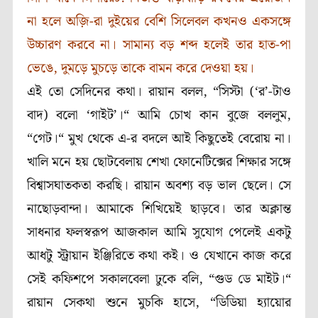
না হলে অজ়ি-রা দুইয়ের বেশি সিলেবল কখনও একসঙ্গে
উচ্চারণ করবে না। সামান্য বড় শব্দ হলেই তার হাত-পা
ভেঙে, দুমড়ে মুচড়ে তাকে বামন করে দেওয়া হয়।
এই তো সেদিনের কথা। রায়ান বলল, “সিস্টা (
‘
র
’
-টাও
বাদ) বলো
‘
গাইট
’
।“ আমি চোখ কান বুজে বললুম,
“গেট।“ মুখ থেকে এ-র বদলে আই কিছুতেই বেরোয় না।
খালি মনে হয় ছোটবেলায় শেখা ফোনেটিক্সের শিক্ষার সঙ্গে
বিশ্বাসঘাতকতা করছি। রায়ান অবশ্য বড় ভাল ছেলে। সে
নাছোড়বান্দা। আমাকে শিখিয়েই ছাড়বে। তার অক্লান্ত
সাধনার ফলস্বরূপ আজকাল আমি সুযোগ পেলেই একটু
আধটু স্ট্রায়ান ইঞ্জিরিতে কথা কই। ও যেখানে কাজ করে
সেই কফিশপে সকালবেলা ঢুকে বলি, “গুড ডে মাইট।“
রায়ান সেকথা শুনে মুচকি হাসে, “ডিডিয়া হ্যায়োর