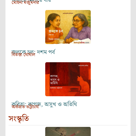
আঁধারে মিলায়ে যায়
মোহনা মজুমদার
জলকে চল: দশম পর্ব
বিতস্তা ঘোষাল
কবিতা: কাগজ, অসুখ ও অতিথি
অর্কপ্রভ ভট্টাচার্য
সংস্কৃতি