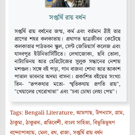
সপ্তর্ষি রায় বর্ধন
সপ্তর্ষি রায় বর্ধনের জন্ম, কর্ম এবং বর্তমান ঠাঁই তার
প্রাণের শহর কলকাতায়। প্রথাগত ছাত্রজীবন কেটেছে
কলকাতার পাঠভবন স্কুল, সেন্ট জেভিয়ার্স কলেজ এবং
যাদবপুর ইউনিভার্সিটিতে। লেখাজোকা, ছবি তোলা,
নাট্যাভিনয় আর হেরিটেজের সুলুক সন্ধানের নেশায়
মশগুল। সঙ্গে বই পড়া, গান বাজনা শোনা আর আকাশ
পাতাল ভাবনার অদম্য বাসনা। প্রকাশিত বইয়ের সংখ্যা
তিন- "রূপকথার মতো- স্মৃতিকথায় প্রণতি রায়",
"খেয়ালের খেরোখাতা" এবং "চব্য চোষ্য লেহ্য পেয়"।
Tags:
Bengali Literature
,
আমগাছ
,
উপন্যাস
,
গ্রাম
,
ঠাকুমা
,
ঠাকুরদা
,
প্রতিবেশী
,
বাংলা সাহিত্য
,
বিভূতিভূষণ
বন্দ্যোপাধ্যায়
,
মেলা
,
রথ
,
রাজা
,
সপ্তর্ষি রায় বর্ধন