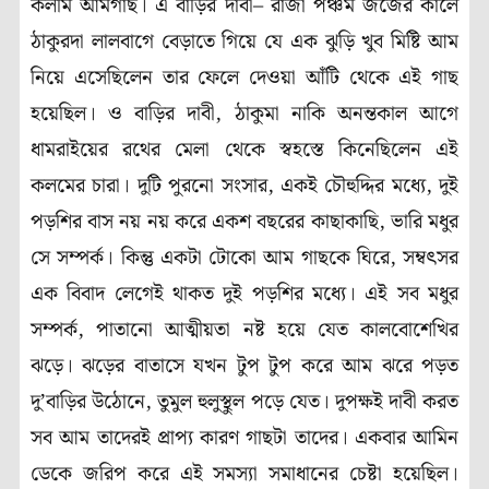
কলমি আমগাছ। এ বাড়ির দাবী– রাজা পঞ্চম জর্জের কালে
ঠাকুরদা লালবাগে বেড়াতে গিয়ে যে এক ঝুড়ি খুব মিষ্টি আম
নিয়ে এসেছিলেন তার ফেলে দেওয়া আঁটি থেকে এই গাছ
হয়েছিল। ও বাড়ির দাবী, ঠাকুমা নাকি অনন্তকাল আগে
ধামরাইয়ের রথের মেলা থেকে স্বহস্তে কিনেছিলেন এই
কলমের চারা। দুটি পুরনো সংসার, একই চৌহুদ্দির মধ্যে, দুই
পড়শির বাস নয় নয় করে একশ বছরের কাছাকাছি, ভারি মধুর
সে সম্পর্ক। কিন্তু একটা টোকো আম গাছকে ঘিরে, সম্বৎসর
এক বিবাদ লেগেই থাকত দুই পড়শির মধ্যে। এই সব মধুর
সম্পর্ক, পাতানো আত্মীয়তা নষ্ট হয়ে যেত কালবোশেখির
ঝড়ে। ঝড়ের বাতাসে যখন টুপ টুপ করে আম ঝরে পড়ত
দু’বাড়ির উঠোনে, তুমুল হুলুস্থুল পড়ে যেত। দুপক্ষই দাবী করত
সব আম তাদেরই প্রাপ্য কারণ গাছটা তাদের। একবার আমিন
ডেকে জরিপ করে এই সমস্যা সমাধানের চেষ্টা হয়েছিল।