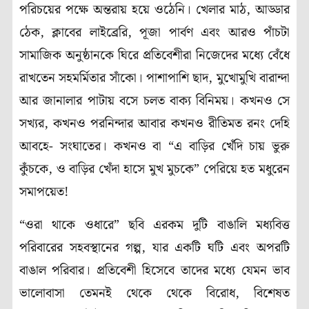
পরিচয়ের পক্ষে অন্তরায় হয়ে ওঠেনি। খেলার মাঠ, আড্ডার
ঠেক, ক্লাবের লাইব্রেরি, পূজা পার্বণ এবং আরও পাঁচটা
সামাজিক অনুষ্ঠানকে ঘিরে প্রতিবেশীরা নিজেদের মধ্যে বেঁধে
রাখতেন সহমর্মিতার সাঁকো। পাশাপাশি ছাদ, মুখোমুখি বারান্দা
আর জানালার পাটায় বসে চলত বাক্য বিনিময়। কখনও সে
সখ্যর, কখনও পরনিন্দার আবার কখনও রীতিমত রনং দেহি
আবহে- সংঘাতের। কখনও বা “এ বাড়ির খেঁদি চায় ভুরু
কুঁচকে, ও বাড়ির খেঁদা হাসে মুখ মুচকে” পেরিয়ে হত মধুরেন
সমাপয়েত!
“ওরা থাকে ওধারে” ছবি এরকম দুটি বাঙালি মধ্যবিত্ত
পরিবারের সহবস্থানের গল্প, যার একটি ঘটি এবং অপরটি
বাঙাল পরিবার। প্রতিবেশী হিসেবে তাদের মধ্যে যেমন ভাব
ভালোবাসা তেমনই থেকে থেকে বিরোধ, বিশেষত