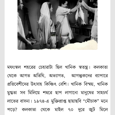
মফঃস্বল শহরের চেহারাটা ছিল খানিক স্বতন্ত্র। কলকাতা
থেকে আগত অতিথি, অভ্যাগত, আগন্তুকদের ব্যাপারে
প্রতিবেশীদের উৎসাহ কিঞ্চিৎ বেশি। খানিক বিস্ময়, খানিক
মুগ্ধতা সব মিলিয়ে শহুরে ছাপ লাগানো মানুষের সাহচর্য
লাভের বাসনা। ১৯৭৪-এ মুক্তিপ্রাপ্ত ছায়াছবি “মৌচাক” মনে
পড়ে? কলকাতা থেকে মাইল ৭০ দূরে জুট মিলে