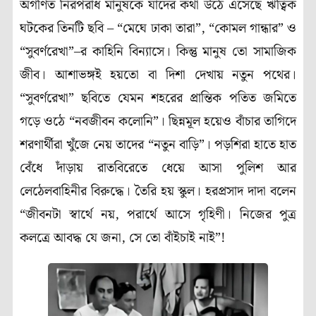
অগণিত নিরপরাধ মানুষকে যাদের কথা উঠে এসেছে ঋত্বিক
ঘটকের তিনটি ছবি – “মেঘে ঢাকা তারা”, “কোমল গান্ধার” ও
“সুবর্ণরেখা”–র কাহিনি বিন্যাসে। কিন্তু মানুষ তো সামাজিক
জীব। আশাভঙ্গই হয়তো বা দিশা দেখায় নতুন পথের।
“সুবর্ণরেখা” ছবিতে যেমন শহরের প্রান্তিক পতিত জমিতে
গড়ে ওঠে “নবজীবন কলোনি”। ছিন্নমূল হয়েও বাঁচার তাগিদে
শরণার্থীরা খুঁজে নেয় তাদের “নতুন বাড়ি”। পড়শিরা হাতে হাত
বেঁধে দাঁড়ায় রাতবিরেতে ধেয়ে আসা পুলিশ আর
লেঠেলবাহিনীর বিরুদ্ধে। তৈরি হয় স্কুল। হরপ্রসাদ দাদা বলেন
“জীবনটা স্বার্থে নয়, পরার্থে আসে গৃহিণী। নিজের পুত্র
কলত্রে আবদ্ধ যে জনা, সে তো বাঁইচাই নাই”!