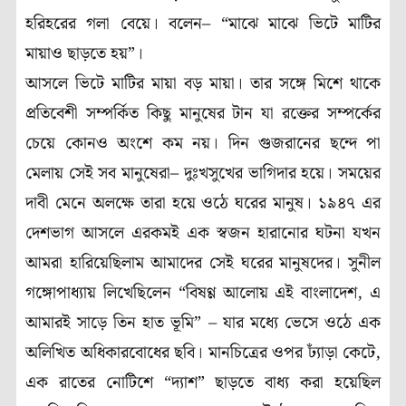
হরিহরের গলা বেয়ে। বলেন– “মাঝে মাঝে ভিটে মাটির
মায়াও ছাড়তে হয়”।
আসলে ভিটে মাটির মায়া বড় মায়া। তার সঙ্গে মিশে থাকে
প্রতিবেশী সম্পর্কিত কিছু মানুষের টান যা রক্তের সম্পর্কের
চেয়ে কোনও অংশে কম নয়। দিন গুজরানের ছন্দে পা
মেলায় সেই সব মানুষেরা– দুঃখসুখের ভাগিদার হয়ে। সময়ের
দাবী মেনে অলক্ষে তারা হয়ে ওঠে ঘরের মানুষ। ১৯৪৭ এর
দেশভাগ আসলে এরকমই এক স্বজন হারানোর ঘটনা যখন
আমরা হারিয়েছিলাম আমাদের সেই ঘরের মানুষদের। সুনীল
গঙ্গোপাধ্যায় লিখেছিলেন “বিষণ্ণ আলোয় এই বাংলাদেশ, এ
আমারই সাড়ে তিন হাত ভূমি” – যার মধ্যে ভেসে ওঠে এক
অলিখিত অধিকারবোধের ছবি। মানচিত্রের ওপর ঢ্যাঁড়া কেটে,
এক রাতের নোটিশে “দ্যাশ” ছাড়তে বাধ্য করা হয়েছিল