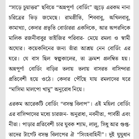
“সাড়ে চুয়াত্তর” ছবিতে “অন্নপূর্ণা বোর্ডিং” জুড়ে এরকম নানা
চরিত্রের ভিড় জমেছে। রামপ্রীতি, শিববাবু, অখিলবাবু,
কামাখ্যা, কেদার প্রভৃতি বোর্ডাররা একদিকে, আর অপরদিকে
মালিক রজনীবাবুর ভাইজির পরিবার- মেয়ে রমলা ও স্বামী
অঘোর। কয়েকদিনের জন্য তাঁরা আশ্রয় নেন বোর্ডিং এর
ঘরে। যে বাস ছিল স্বল্পকালের, তা ক্রমশ প্রলম্বিত হয়।
অন্নপূর্ণা বোর্ডিং বাড়ির তলায় তলায় বাসরত বাসিন্দারা
প্রতিবেশী হয়ে ওঠে। কেদার পৌঁছে যায় রমলাদের ঘরে
“মাসিমা মালপো খামু” অনুরোধ নিয়ে।
এরকম আরেকটি বোর্ডিং “বসন্ত বিলাপ”। এই মহিলা বোর্ডিং
এর বাসিন্দাদের মধ্যে চারজন- অনুরাধা, নবনীতা, পার্বতী এবং
নীতা। পাড়ার প্রতিবেশী চার যুবক শ্যাম, লালু, সিধু আর গুপ্ত-
তাদের টার্গেট বসন্ত বিলাপের ঐ “সিংহবাহিনী”। দুই যুযুধান