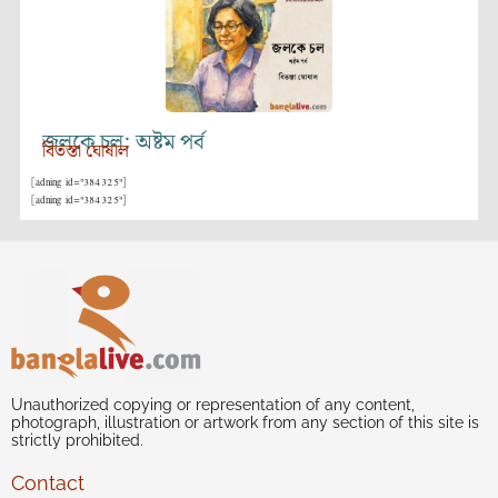
জলকে চল: অষ্টম পর্ব
বিতস্তা ঘোষাল
[adning id="384325"]
[adning id="384325"]
Unauthorized copying or representation of any content,
photograph, illustration or artwork from any section of this site is
strictly prohibited.
Contact