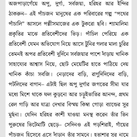
অজপাড়াগেঁয়ে অপু, দুর্গা, সর্বজয়া, হরিহর আর ইন্দির
ঠাকরুন– এই পাঁচজন মানুষের এক পরিবারের গল্প “পথের
পাঁচালি” আসলে পল্লীসমাজের এক টুকরো ছবি। শ্যামালিমা
প্রকৃতির মাঝে প্রতিবেশীদের ভিড়। পাঁচিল পেরিয়ে এক
প্রতিবেশী যেমন অভিযোগ নিয়ে আসে টুনির গলার মালা চুরির
তেমনই অপর প্রতিবেশী দুর্দিনে সর্বজয়ার পাশে দাঁড়ায় খানিক
সাহায্যের আশ্বাস নিয়ে, ছোট মেয়েটির হাতে পাঠিয়ে দেয়
খানিক কাঁচা সবজি। নেড়াদের বাড়ি, রাণুদিদিদের বাড়ি,
পটলিদের বাগান– এটাই ছিল অপু দুর্গার জগতের সীমা যার
মধ্যে মিশে থাকে ফল কুড়নো আর চড়ুইভাতির আনন্দ, প্রথম
রেল গাড়ি আর যাত্রা দেখার বিস্ময় কিম্বা গোড়া ব্যান্ডের সুর
মূর্ছনা। যেদিন হরিহর কাশী যাওয়া মনস্থ করেন তাঁর তিন
পুরুষের ভিটেমাটি ছেড়ে– সেদিনও এই পড়শিরাই, গাঁয়ের
পাঁচজন হিসেবে এসে দাঁড়ান তাঁর সামনে। হতাশার সুর নামে