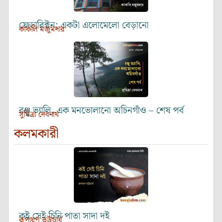
ফ্রেডারিক্টন: একটা এলোমেলো বেড়ানো
কাকলি মজুমদার
রঞ্জু ভ্যালি, এক মনভোলানো অচিনগাঁও – শেষ পর্ব
সুমিত্রা দেবনাথ
কলমকারী
কই সেই চিনি পাতা সাদা দই
রূপায়ণ ভট্টাচার্য