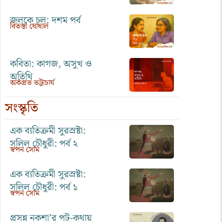
জলকে চল: দশম পর্ব
বিতস্তা ঘোষাল
কবিতা: কাগজ, অসুখ ও
অতিথি
অর্কপ্রভ ভট্টাচার্য
সংস্কৃতি
এক ব্যতিক্রমী সুরস্রষ্টা:
সলিল চৌধুরী: পর্ব ২
স্বপন সোম
এক ব্যতিক্রমী সুরস্রষ্টা:
সলিল চৌধুরী: পর্ব ১
স্বপন সোম
প্রসন্ন নকশা’র পট-কথায়