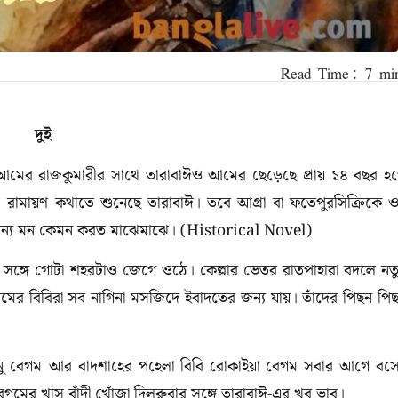
দুই
 আমের রাজকুমারীর সাথে তারাবাঈও আমের ছেড়েছে প্রায় ১৪ বছর হ
 রামায়ণ কথাতে শুনেছে তারাবাঈ। তবে আগ্রা বা ফতেপুরসিক্রিকে 
জন্য মন কেমন করত মাঝেমাঝে। (Historical Novel)
 সঙ্গে গোটা শহরটাও জেগে ওঠে। কেল্লার ভেতর রাতপাহারা বদলে নত
রেমের বিবিরা সব নাগিনা মসজিদে ইবাদতের জন্য যায়। তাঁদের পিছন পি
 বানু বেগম আর বাদশাহের পহেলা বিবি রোকাইয়া বেগম সবার আগে বস
েগমের খাস বাঁদী খোঁজা দিলরুবার সঙ্গে তারাবাঈ-এর খুব ভাব।