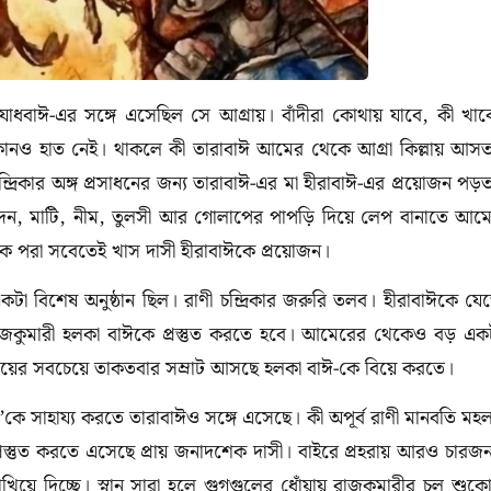
ধবাঈ-এর সঙ্গে এসেছিল সে আগ্রায়। বাঁদীরা কোথায় যাবে, কী খাব
কোনও হাত নেই। থাকলে কী তারাবাঈ আমের থেকে আগ্রা কিল্লায় আস
ন্দ্রিকার অঙ্গ প্রসাধনের জন্য তারাবাঈ-এর মা হীরাবাঈ-এর প্রয়োজন পড়
ন্দন, মাটি, নীম, তুলসী আর গোলাপের পাপড়ি দিয়ে লেপ বানাতে আম
ষাক পরা সবেতেই খাস দাসী হীরাবাঈকে প্রয়োজন।
া বিশেষ অনুষ্ঠান ছিল। রাণী চন্দ্রিকার জরুরি তলব। হীরাবাঈকে যে
াজকুমারী হলকা বাঈকে প্রস্তুত করতে হবে। আমেরের থেকেও বড় এক
সময়ের সবচেয়ে তাকতবার সম্রাট আসছে হলকা বাঈ-কে বিয়ে করতে।
’কে সাহায্য করতে তারাবাঈও সঙ্গে এসেছে। কী অপূর্ব রাণী মানবতি মহ
স্তুত করতে এসেছে প্রায় জনাদশেক দাসী। বাইরে প্রহরায় আরও চারজ
ে দিচ্ছে। স্নান সারা হলে গুগগুলের ধোঁয়ায় রাজকুমারীর চুল শুক