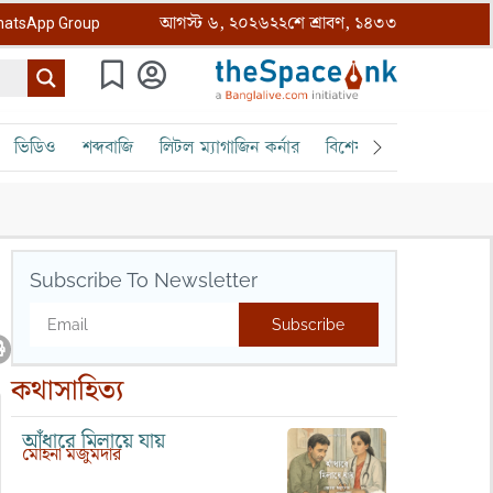
আগস্ট ৬, ২০২৬
২২শে শ্রাবণ, ১৪৩৩
atsApp Group
ভিডিও
শব্দবাজি
লিটল ম্যাগাজিন কর্নার
বিশেষ ক্রোড়পত্র
বৈঠক
Subscribe To Newsletter
Subscribe
কথাসাহিত্য
আঁধারে মিলায়ে যায়
মোহনা মজুমদার