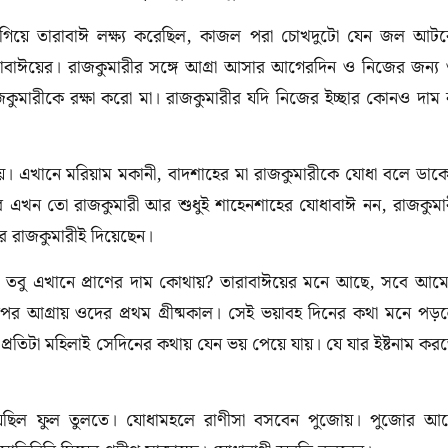
ে গিয়ে তারাবাঈ লক্ষ্য করেছিল, কাজল পরা চোখদুটো যেন জল আট
ারাবাঈয়ের। রাজকুমারীর সঙ্গে আগ্রা আসার আগেরদিন ও নিজের জন্য
াজকুমারীকে রক্ষা করো মা। রাজকুমারীর যদি নিজের ইচ্ছার কোনও দাম 
য়। এখানে মরিয়াম মকানী, বাদশাহের মা রাজকুমারীকে যোধা বলে ডাক
আর এখন তো রাজকুমারী আর শুধুই শাহেনশাহের যোধাবাঈ নন, রাজকুমা
র রাজকুমারীই দিয়েছেন।
রি। তবু এখানে প্রাণের দাম কোথায়? তারাবাঈয়ের মনে আছে, সবে আম
র আগ্রায় ওদের প্রথম গ্রীষ্মকাল। সেই ভয়াবহ দিনের কথা মনে পড়
্রতিটা মহিলাই সেদিনের কথায় যেন ভয় পেয়ে যায়। যে যার ইষ্টনাম কর
য়েছিল ফুল তুলতে। যোধামহলে রাণীসা বসবেন পুজোয়। পুজোর আ