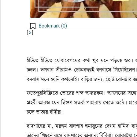
Bookmark (
0
)
[
১
]
হাঁটতে হাঁটতে যোধাবেগমের কথা খুব মনে পড়ছে ওর।
চলল। ভগবান শ্রীরামও চোদ্দবছরই বনবাসে গিয়েছিলেন।
বনবাস মনে হয়নি কখনোই। বাড়ির জন্য, ছোট বোনটার 
ফতেপুরসিক্রিতে ভোরের শব্দ অন্যরকম। আজানের সঙ্গে
প্রহরী আরও যেন দ্বিগুণ সতর্ক পাহারায় মেতে ওঠে। হা
চলে তাতার বাঁদীরা।
বাদশাহের মা, মরহুম বাদশাহ হুমায়ুনের বেগম হামিদা
তাদের পিছনে বসে বাদশাহের অন্যান্য বিবিরা। রোকাইয়া ব