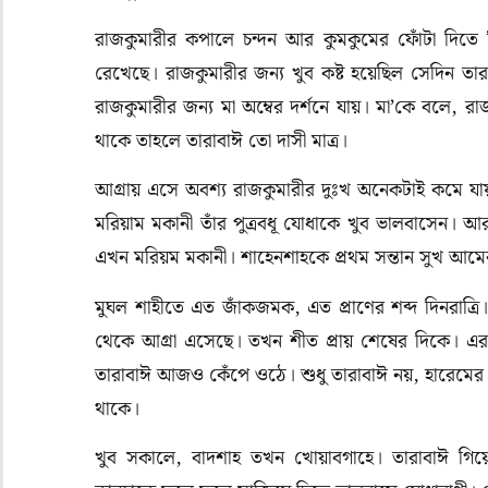
রাজকুমারীর কপালে চন্দন আর কুমকুমের ফোঁটা দিত
রেখেছে। রাজকুমারীর জন্য খুব কষ্ট হয়েছিল সেদিন ত
রাজকুমারীর জন্য মা অম্বের দর্শনে যায়। মা’কে বলে, র
থাকে তাহলে তারাবাঈ তো দাসী মাত্র।
আগ্রায় এসে অবশ্য রাজকুমারীর দুঃখ অনেকটাই কমে যা
মরিয়াম মকানী তাঁর পুত্রবধূ যোধাকে খুব ভালবাসেন। 
এখন মরিয়ম মকানী। শাহেনশাহকে প্রথম সন্তান সুখ আমে
মুঘল শাহীতে এত জাঁকজমক, এত প্রাণের শব্দ দিনরাত্
থেকে আগ্রা এসেছে। তখন শীত প্রায় শেষের দিকে। এরপ
তারাবাঈ আজও কেঁপে ওঠে। শুধু তারাবাঈ নয়, হারেমের প
থাকে।
খুব সকালে, বাদশাহ তখন খোয়াবগাহে। তারাবাঈ গি