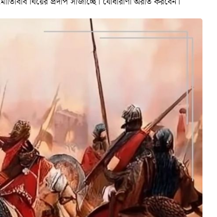
োতিবিবি ঘিয়ের প্রদীপ সাজাচ্ছে। যোধারাণী অরতি করবেন।