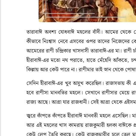
তারাবাঈ অবশ্য যোধবাঈ মহলের বাঁদী। আমের থেকে যো
কীভাবে নিঃশ্বাস নেবে এসবের ওপর তাদের নিজেদের 
আমেরের রাণী চন্দ্রিকার খাসদাসী তারাবাঈ-এর মা। রাণী চ
হীরাবাঈ-এর মতো নথ পরাতে, হাতে মেঁহেদি আঁকতে, চ
কিল্লায় আর কেউ পারে না। রাণীমার তাই স্নান থেকে পো
সেদিন হীরাবাঈ-এর খুব অসুখ করেছিল। রাজসভায় কী একট
হবে রাণীসা মানবতির মহলে। সেখানে রাণীসার মেয়ে র
রাজ্য আছে। আগ্রা যার রাজধানী। সেই আগ্রা থেকে এই
জ্বরে কাঁপতে কাঁপতে হীরাবাঈ মানবতী মহলে এসেছিল। মা
আর এই মহলের খাস কামরায় রাজকুমারী হলকা বাঈকে প্র
কেউ লেপ তৈরি করছে। কেউ রাজকুমারীর চুলে তেল মাখিয়