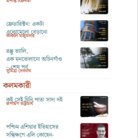
প্রদীপ্ত চক্রবর্তী
ফ্রেডারিক্টন: একটা
এলোমেলো বেড়ানো
কাকলি মজুমদার
রঞ্জু ভ্যালি,
এক মনভোলানো অচিনগাঁও
– শেষ পর্ব
সুমিত্রা দেবনাথ
কলমকারী
কই সেই চিনি পাতা সাদা দই
রূপায়ণ ভট্টাচার্য
পশ্চিম এশিয়ার ইতিহাসের
সন্ধিক্ষণে এলি কোহেন-