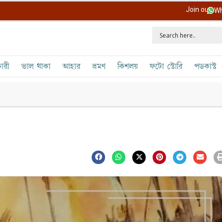
Join our
Wh
ারী
ভাল থাকা
আহার
ভ্রমণ
কিশলয়
ফটো স্টোরি
পডকাস্ট