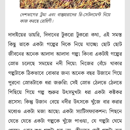
দেশভাগের ট্রমা এবং বাস্তুহারাদের রি-সেটলমেন্ট নিয়ে
কাজ করছে রোহিণী।
দাদাইয়ের ডায়রি, দিদানের টুকরো টুকরো কথা, এই সমস্ত
কিছু তাকে একটা গল্পের দিকে নিয়ে যাচ্ছে৷ ছোট ছোট
জীবনের অনেক আলাদা আলাদা গল্প৷ কিংবা একটাই গল্পের
স্রোত চলেছে সময়ের নদী দিয়ে৷ নিজের বেঁচে থাকার
গল্পটাকে ঠিকভাবে বোঝার জন্য অনেক বছর উজানে গিয়ে
পুরনো স্রোতটাকে ধরা জরুরি৷ সেই স্রোত ঠেলতে ঠেলতে
পিছিয়ে গিয়ে গল্প শুরুর উৎসমুখটা ধরা একটা কষ্টকর
প্রসেস৷ কিন্তু উজান বেয়ে নদীর উৎসকে খুঁজে বার করার
মধ্যেও একটা মজা আছে৷ একটা স্যাটিসফ্যাকশন৷ পিছনে
যেতে যেতে একটা গল্পকে খুঁজে পাওয়া, যে গল্পটা থেমে