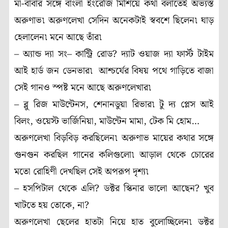
মা-বাবার সঙ্গে বাংলা ইংরেজি মিশিয়ে কথা বলাতেই অভ্যস্ত
অরুণাভ৷ অরুণলেখা সেদিন অনেকটাই স্ববশে ছিলেন৷ ঘাড়
হেলালেন৷ মনে আছে তাঁর৷
– অ্যান্ড দ্যা সং– কান্ট্রি রোড? দ্যাট ওয়াজ দ্যা ফার্স্ট টাইম
আই হার্ড জন ডেনভার৷ আশ্চর্যের বিষয় পথে গাড়িতে বাজা
সেই গানও স্পষ্ট মনে আছে অরুণলেখার৷
– ব্লু রিজ মাউন্টেনস, শেনানডুয়া রিভার৷ টু দ্য প্লেস আই
বিলং, ওয়েস্ট ভার্জিনিয়া, মাউন্টেন মামা, টেক মি হোম…
অরুণলেখা বিড়বিড় করছিলেন৷ অরুণাভ মায়ের কথার সঙ্গে
গুনগুন করছিল গানের কলিগুলো৷ আড়াল থেকে চোরের
মতো রোহিণী দেখছিল সেই অপরূপ দৃশ্য৷
– হসপিটাল থেকে এলি? ডক্টর স্কিনার ভালো আছেন? খুব
খাটতে হয় তোকে, না?
অরুণলেখা ছেলের হাতটা নিয়ে হাত বুলোচ্ছিলেন৷ ডক্টর