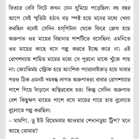
ভিতরে বেবি সিটে কখন যেন ঘুমিয়ে পড়েছিল৷ বহু বছর
আগে সেই স্মৃতিটা হঠাৎ বড় স্পষ্ট হয়ে মনের মধ্যে খেলা
করছিল বলেই সেদিন হস্‌পিটাল থেকে ফিরে ফ্রেস হয়ে
অরুণাভ ওর মায়ের বিছানার পাশটিতে বসেছিল৷ এমনিতে
ওর মায়ের কাছে বসে গল্প করতে ইচ্ছে করে না৷ এই
রোগশয্যায় শায়িত মায়ের মধ্যে সে পুরনো মাকে খুঁজে পায়
না৷ জ্যোতির্ময় স্ট্রোক হয়ে আংশিক প্যারালাইজড্‌ হয়ে যাবার
পরও ঠিক এমনই দমবন্ধ লাগত অরুণাভর৷ বাবার রোগশয্যার
পাশে গিয়ে দাঁড়ালে অস্থিরবোধ হত৷ কিন্তু সেদিন অরুণাভ
বেশ কিছুক্ষণ মায়ের পাশে বসে মায়ের গায়ে হাত বুলোতে
বুলোতে গল্প করছিল৷
– মামণি!, ডু ইউ রিমেমবার আওয়ার শেনানডুয়া ট্রিপ? মনে
আছে তোমার?