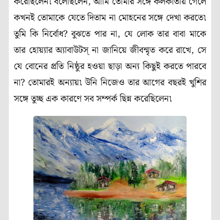
করেছিলেন৷ বলেছিলেন, আমি তোমার সঙ্গে কলকাতায় গেলে
কখনই তোমাকে যেতে দিতাম না মোহনের সঙ্গে দেখা করতে৷
তুমি কি নির্বোধ? বুঝতে পার না, যে লোক তার বাবা মাকে
তার হোয়্যার অ্যাবাউটস্‌ না জানিয়ে জীবন্মৃত করে রাখে, সে
যে বোনের প্রতি নিষ্ঠুর হওয়া ছাড়া অন্য কিছুই করতে পারবে
না? তোমারই অন্যায়৷ উনি নিজেও তার আগের বছরই খুশির
সঙ্গে তুচ্ছ এক কারণে সব সম্পর্ক ছিন্ন করেছিলেন৷