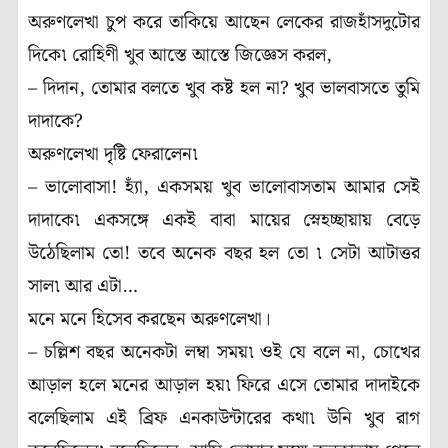
অরুণলেখা চুপ করে তাকিয়ে আছেন লেকের রাজহাঁসদুটোর
দিকে৷ রোহিণী খুব আস্তে আস্তে জিজ্ঞেস করল,
– দিদান, তোমার বলতে খুব কষ্ট হল না? খুব ভালবাসতে তুমি
দাদাকে?
অরুণলেখা দৃষ্টি ফেরালেন৷
– ভালোবাসা! হ্যাঁ, একসময় খুব ভালোবাসতাম আমার সেই
দাদাকে৷ একসঙ্গে একই বাবা মায়ের স্নেহচ্ছায়ায় বেড়ে
উঠেছিলাম তো! তবে অনেক বছর হল তো ৷ সেটা আটাত্তর
সাল৷ আর এটা…
মনে মনে হিসেব করছেন অরুণলেখা।
– চল্লিশ বছর অনেকটা লম্বা সময়৷ ওই যে বলে না, চোখের
আড়াল হলে মনের আড়াল হয়৷ ফিরে এসে তোমার দাদাইকে
বলেছিলাম এই ব্রিফ এনকাউন্টারের কথা৷ উনি খুব রাগ