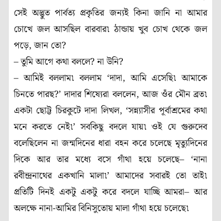
সেই অদ্ভুত পার্বত্য প্রকৃতির জন্যই কিনা জানি না আমার
চোখে জল আসছিল বারবার৷ ঠান্ডায় খুব চোখ থেকে জল
পড়ে, জান তো?
– তুমি আগে কথা বললে? না উনি?
– আমিই বললাম৷ বললাম ‘দাদা, আমি এসেছি৷ আমাকে
চিনতে পারছ?’ দাদার শিষ্যেরা বললেন, আজ ওঁর মৌন ব্রত৷
একটা ছোট্ট চিরকুটে দাদা লিখল, ‘সন্ন্যাসীর পূর্বাশ্রমের কথা
মনে করতে নেই৷’ সবকিছু বদলে যায়৷ ওই যে গুরুদেব
বলেছিলেন না জন্মদিনের ধারা বহন করে চলেছে মৃত্যুদিনের
দিকে আর তার মধ্যে বসে গাঁথা হয়ে চলেছে– ‘নানা
রবীন্দ্রনাথের একখানি মালা৷’ আমাদের সবারই তো তাই৷
প্রতিটি দিনই একটু একটু করে বদলে যাচ্ছি আমরা– আর
অলক্ষে নানা-আমির বিনিসুতোয় মালা গাঁথা হয়ে চলেছে৷