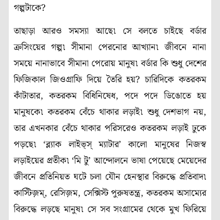
গল্পটাকে?
তাছাড়া আরও সমস্যা আছে৷ সে বলতে চাইছে বর্ডার
ক্রসিংয়ের গল্প৷ সীমানা পেরনোর আখ্যান৷ জীবনে নানা
সময়ে নানাভাবে সীমানা পেরোয় মানুষ৷ বর্ডার কি শুধু দেশের
ফিজিকাল জিওগ্রাফি দিয়ে তৈরি হয়? চারিদিকে কতরকম
কাঁটাতার, কতরকম বিধিনিষেধ, পদে পদে ডিঙোতে হয়
মানুষকে৷ কতরকম বেঁচে থাকার লড়াই৷ শুধু দেশভাগ নয়,
তার এখনকার বেঁচে থাকার পরিসরেও কতরকম লড়াই ঢুকে
পড়ছে৷ ‘ব্ল্যাক লাইভ্‌স্‌ ম্যাটার’ কালো মানুষের নিজস্ব
লড়াইয়ের প্রতীক৷ ‘মি টু’ আন্দোলনে ভাষা পেয়েছে মেয়েদের
জীবনে প্রতিনিয়ত ঘটে চলা যৌন হেনস্থার বিরুদ্ধে প্রতিবাদ৷
কাস্টিজ়ম্‌, রেসিজ়ম, সেক্সিস্ট পুরুষতন্ত্র, কতরকম অসাম্যের
বিরুদ্ধে লড়ছে মানুষ৷ সে সব সংগ্রামের থেকে মুখ ফিরিয়ে