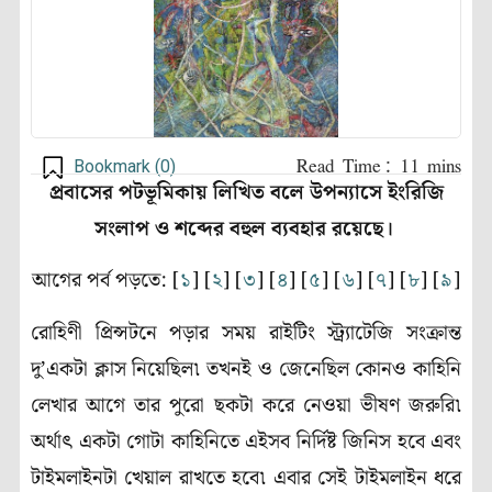
Bookmark (
0
)
প্রবাসের পটভূমিকায় লিখিত বলে উপন্যাসে ইংরিজি
সংলাপ ও শব্দের বহুল ব্যবহার রয়েছে।
আগের পর্ব পড়তে: [
১
] [
২
] [
৩
] [
৪
] [
৫
] [
৬
] [
৭
] [
৮
] [
৯
]
রোহিণী প্রিন্সটনে পড়ার সময় রাইটিং স্ট্র্যাটেজি সংক্রান্ত
দু’একটা ক্লাস নিয়েছিল৷ তখনই ও জেনেছিল কোনও কাহিনি
লেখার আগে তার পুরো ছকটা করে নেওয়া ভীষণ জরুরি৷
অর্থাৎ একটা গোটা কাহিনিতে এইসব নির্দিষ্ট জিনিস হবে এবং
টাইমলাইনটা খেয়াল রাখতে হবে৷ এবার সেই টাইমলাইন ধরে