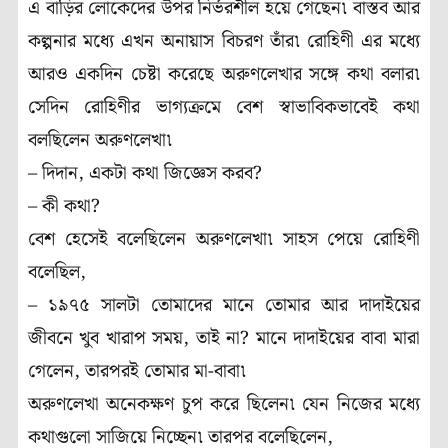
এ বাড়ির লোকেদের উপর নির্ভরশীল হয়ে গেছেন৷ বাস্তব আর
কল্পনার মধ্যে এখন অনায়াস বিচরণ তাঁর৷ রোহিণী এর মধ্যে
আরও একদিন চেষ্টা করেছে অরুণলেখার সঙ্গে কথা বলার৷
সেদিন রোহিণীর ভাগ্যক্রমে বেশ স্বাভাবিকভাবেই কথা
বলছিলেন অরুণলেখা৷
– দিদান, একটা কথা জিজ্ঞেস করব?
– কী কথা?
বেশ হেসেই বলেছিলেন অরুণলেখা৷ সাহস পেয়ে রোহিণী
বলেছিল,
– ১৯৭৫ সালটা তোমাদের মানে তোমার আর দাদাইয়ের
জীবনে খুব খারাপ সময়, তাই না? মানে দাদাইয়ের বাবা মারা
গেলেন, তারপরই তোমার মা-বাবা৷
অরুণলেখা অনেকক্ষণ চুপ করে ছিলেন৷ যেন নিজের মধ্যে
কথাগুলো সাজিয়ে নিচ্ছেন৷ তারপর বলেছিলেন,