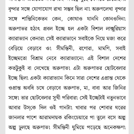
বৃন্দার সঙ্গে যোগাযোগ রাখা সম্ভব ছিল না৷ অরুণলেখা বৃন্দার
সঙ্গে শান্তিনিকেতন কেন, কোথাও যাননি কোনওদিন৷
অরুণাভর হঠাৎ প্রবল ইচ্ছে হল একটা বিশাল লাক্সুরিয়াস
ক্যারাভ্যান কেনার৷ সেই ক্যারাভানে সবাইকে নিয়ে মজা করে
বেড়িয়ে বেড়াবে ও৷ সীমন্তিনী, রণোরা, মামণি, সবাই
ইচ্ছেমতো বিশ্রাম নেবে ক্যারাভ্যানে৷ এই বিশাল দেশের
কতটুকুই বা দেখেছে অরুণাভ৷ এটা অরুণাভর ছোটবেলার
ইচ্ছে ছিল৷ একটা ক্যারাভ্যান কিনে সারা দেশের এপ্রান্ত থেকে
ওপ্রান্ত অবধি চষে বেড়াবে অরুণাভ, মা, বাবা আর জিনির
সঙ্গে৷ তার ছোটবেলার সুখী পরিবার৷ সেই ইচ্ছেটাই নতুনভাবে
আবার উস্‌কে দিল ওই গানটা৷ খাবার পর শোবার ঘরের
জানলার পাশে আরামদায়ক রকিংচেয়ারে পা তুলে বসে অল্প
অল্প ঢুলছে অরুণাভ৷ সীমন্তিনী ঘুমিয়ে পড়েছে অনেকক্ষণ৷