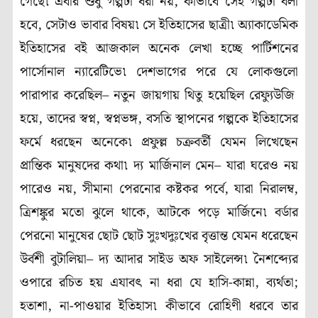
গেছে৷ এবার শুধু গল্পটা ধরা নয়, কীভাবে সেই গল্পটা বলা
হবে, সেটাও ভাবার বিষয়৷ সে ইতিহাসের ছাত্রী৷ অ্যাকাডেমিক
ইতিহাসের বই আজকাল অনেক লেখা হচ্ছে পার্টিশনের
পার্সোনাল ন্যারেটিভে৷ দেশভাগের পরে যে লোকগুলো
পারাপার করেছিল– নতুন জায়গায় থিতু হয়েছিল রেফ্যুউজি
হয়ে, তাদের স্বপ্ন, স্বপ্নভঙ্গ, বসতি স্থাপনের গল্পকে ইতিহাসের
ফর্মে ধরছেন অনেকে৷ প্রফুল্ল চক্রবর্তী যেমন লিখেছেন
প্রান্তিক মানুষদের কথা৷ দ্য মার্জিনাল মেন– যারা ঘরেও নয়
পারেও নয়, সীমানা পেরনোর কষ্টকর পর্বে, যারা নিরালম্ব,
ত্রিশঙ্কুর মতো ঝুলে থাকে, আটকে পড়ে মার্জিনে৷ বর্ডার
পেরনো মানুষের ছোট ছোট সুঃখদুঃখের বৃত্তান্ত যেমন ধরেছেন
উর্বশী বুটালিয়া– দ্য আদার সাইড অফ সাইলেন্স৷ নৈশব্দ্যের
ওপারে রচিত হয় এযাবৎ না ধরা যে হাসি-কান্না, ব্যর্থতা;
হতাশা, না-পাওয়ার ইতিহাস৷ কীভাবে রোহিণী ধরবে তার