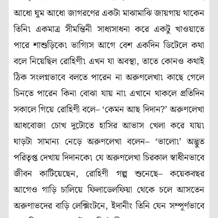
আধো ঘুম আধো জাগরণের একটা মাঝামাঝি জায়গায় থাকেন
তিনি৷ একমাত্র সীমন্তিনী সাধ্যসাধনা করে একটু খাওয়াতে
পারে শাশুড়িকে৷ ভাগ্যিস আগে বেশ একদিন ডিটেলে কথা
বলে নিয়েছিল রোহিণী৷ এখন যা অবস্থা, তাতে কোনও কথাই
ঠিক সংলগ্নভাবে বলতে পারেন না অরুণলেখা৷ কাছে গেলে
চিনতে পারেন কিনা বোঝা যায় না৷ এখানে থাকলে প্রতিদিন
সকালে গিয়ে রোহিণী বলে– ‘কেমন আছ দিদান?’ অরুণলেখা
আধবোজা চোখ দুটোতে হাসির আভাস খেলা করে যায়৷
ঘাড়টা সামান্য নেড়ে অরুণলেখা বলেন– ‘ভালো৷’ অদ্ভুত
পরিতৃপ্ত দেখায় দিদানকে৷ যে অরুণলেখা চিরকাল স্বাধীনভাবে
জীবন কাটিয়েছেন, রোহিণী গল্প শুনেছে– কয়েকবছর
আগেও গাড়ি চালিয়ে ফিলাডেলফিয়া থেকে চলে আসতেন
অরুণাভদের বাড়ি লেক্সিংটনে, ইদানীং তিনি যেন সম্পূর্ণভাবে