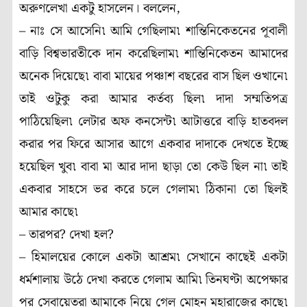
অরুণলেখা একটু হাসলেন। বললেন,
– নাঃ সে আসেনি৷ আমি গেছিলাম৷ শান্তিনিকেতনের পূবালী
বাড়ি বিশ্বভারতীকে দান করেছিলাম৷ শান্তিনিকেতন আমাদের
অনেক দিয়েছে৷ বাবা মায়ের পঞ্চাশ বছরের বাস ছিল ওখানে৷
তাই ওটুকু করা আমার কর্তব্য ছিল৷ দাদা সম্মতিপত্র
পাঠিয়েছিল৷ লেটার অফ কনসেন্ট৷ আটাত্তরে বাড়ি হাতবদল
করার পর ফিরে আসার আগে একবার দাদাকে দেখতে ইচ্ছে
হয়েছিল খুব৷ বাবা মা আর দাদা ছাড়া তো কেউ ছিল না৷ তাই
একবার সাহসে ভর করে চলে গেলাম৷ ঠিকানা তো ছিলই
আমার কাছে৷
– তারপর? দেখা হল?
– হিমালয়ের কোলে একটা আশ্রম৷ সেখানে কাছেই একটা
ধর্মশালায় উঠে দেখা করতে গেলাম আমি৷ তিনঘণ্টা অপেক্ষার
পর সেবায়েতরা আমাকে নিয়ে গেল মোহন মহারাজের কাছে৷