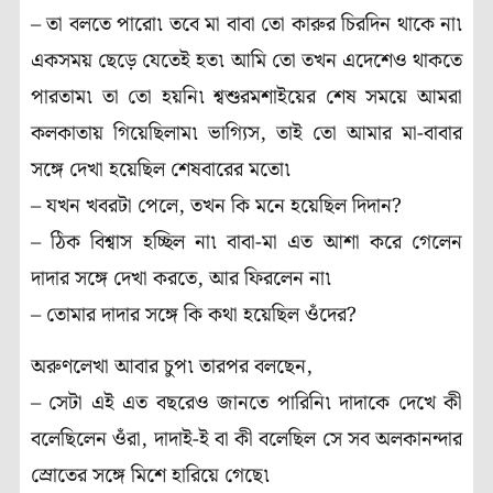
– তা বলতে পারো৷ তবে মা বাবা তো কারুর চিরদিন থাকে না৷
একসময় ছেড়ে যেতেই হত৷ আমি তো তখন এদেশেও থাকতে
পারতাম৷ তা তো হয়নি৷ শ্বশুরমশাইয়ের শেষ সময়ে আমরা
কলকাতায় গিয়েছিলাম৷ ভাগ্যিস, তাই তো আমার মা-বাবার
সঙ্গে দেখা হয়েছিল শেষবারের মতো৷
– যখন খবরটা পেলে, তখন কি মনে হয়েছিল দিদান?
– ঠিক বিশ্বাস হচ্ছিল না৷ বাবা-মা এত আশা করে গেলেন
দাদার সঙ্গে দেখা করতে, আর ফিরলেন না৷
– তোমার দাদার সঙ্গে কি কথা হয়েছিল ওঁদের?
অরুণলেখা আবার চুপ৷ তারপর বলছেন,
– সেটা এই এত বছরেও জানতে পারিনি৷ দাদাকে দেখে কী
বলেছিলেন ওঁরা, দাদাই-ই বা কী বলেছিল সে সব অলকানন্দার
স্রোতের সঙ্গে মিশে হারিয়ে গেছে৷