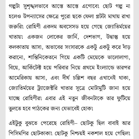
গল্পটা সুশৃঙ্খলভাবে আস্তে আস্তে এগোবে৷ ছোট গল্প না
হলেও উপন্যাসের ক্ষেত্রে পুরো ছকে ফেলা প্লটটা মাথায় রাখা
জরুরি৷ রোহিণী একদম অবসেসড হয়ে গেছে জ্যোতির্ময়ের
খাতায়৷ একজন লোকের জার্নি, দেশভাগ, উদ্বাস্তু হয়ে
কলকাতায় আসা, অভাবের সংসারকে একটু একটু করে দাঁড়
করানো, শান্তিনিকেতনে গিয়ে একটি মেয়েকে ভালোলাগা,
বিয়ে, আর্কিটেক্ট হয়ে পরিবার নিয়ে প্রথমে ইংল্যান্ডে তারপর
আমেরিকায় আসা, এবং দীর্ঘ চল্লিশ বছর এখানেই থাকা,
জ্যোতির্ময়ের ট্র্যাজেক্টরি খাতার সূত্রে মোটামুটি জানা হয়ে
যাচ্ছে রোহিণীর৷ এবার এই নতুন জীবনটাকে তার ফুটিয়ে
তুলতে হবে পাঠকের জন্য যেভাবেই হোক৷
এইটুকু বুঝতে পেরেছে রোহিণী– ছোটকু ছিল বাবাই আর
পিসিমণির ছোটকাকা৷ ছোটকু নিশ্চয়ই নকশাল হয়ে গেছিল৷