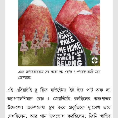
এও আরেকরকম সং অফ দ্যা রোড ৷ পথের কবি জন
ডেনভার৷
এই এরিয়াটাই ব্লু রিজ মাউন্টেন৷ ইট ইজ পার্ট অফ দ্যা
অ্যাপালেশিয়ান রেঞ্জ ৷ জ্যোতির্ময় বলছিলেন অরুণাভর
উদ্দেশ্যে৷ অরুণলেখা চুপ করে প্রকৃতিকে দু’চোখ ভরে
দেখছিলেন, আর গান উপভোগ করছিলেন৷ জিনি গাড়ির