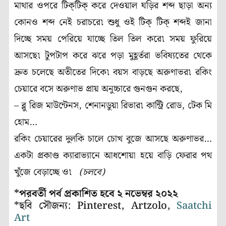
মাথার ওপরে টিক্‌টিক্‌ করে দেওয়াল ঘড়ির শব্দ ছাড়া অন্য
কোনও শব্দ নেই চরাচরে৷ শুধু ওই টিক্‌ টিক্‌ শব্দই জানা
দিচ্ছে সময় পেরিয়ে যাচ্ছে তিল তিল করে৷ সময় ফুরিয়ে
আসছে৷ টুপটাপ করে ঝরে পড়া মুহূর্তরা ভবিষ্যতের থেকে
দ্রুত চলেছে অতীতের দিকে৷ বয়স বাড়ছে অরুণাভর৷ রকিং
চেয়ারে বসে অরুণাভ প্রায় অনুচ্চারে গুনগুন করছে,
– ব্লু রিজ মাউন্টেনস, শেনানডুয়া রিভার৷ কান্ট্রি রোড, টেক মি
হোম…
রকিং চেয়ারের দুলকি চালে চোখ বুজে আসছে অরুণাভর…
একটা প্রকাণ্ড ক্যারাভ্যানে আধশোয়া হয়ে বাড়ি ফেরার পথ
খুঁজে বেড়াচ্ছে ও৷
(চলবে)
*পরবর্তী পর্ব প্রকাশিত হবে ২ নভেম্বর ২০২২
*ছবি সৌজন্য: Pinterest, Artzolo,
Saatchi
Art