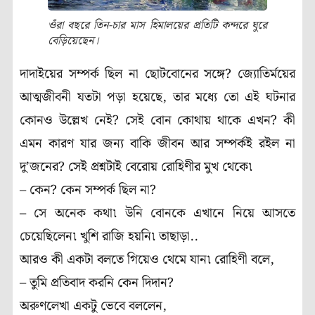
ওঁরা বছরে তিন-চার মাস হিমালয়ের প্রতিটি কন্দরে ঘুরে
বেড়িয়েছেন।
দাদাইয়ের সম্পর্ক ছিল না ছোটবোনের সঙ্গে? জ্যোতির্ময়ের
আত্মজীবনী যতটা পড়া হয়েছে, তার মধ্যে তো এই ঘটনার
কোনও উল্লেখ নেই? সেই বোন কোথায় থাকে এখন? কী
এমন কারণ যার জন্য বাকি জীবন আর সম্পর্কই রইল না
দু’জনের? সেই প্রশ্নটাই বেরোয় রোহিণীর মুখ থেকে৷
– কেন? কেন সম্পর্ক ছিল না?
– সে অনেক কথা৷ উনি বোনকে এখানে নিয়ে আসতে
চেয়েছিলেন৷ খুশি রাজি হয়নি৷ তাছাড়া..
আরও কী একটা বলতে গিয়েও থেমে যান৷ রোহিণী বলে,
– তুমি প্রতিবাদ করনি কেন দিদান?
অরুণলেখা একটু ভেবে বললেন,