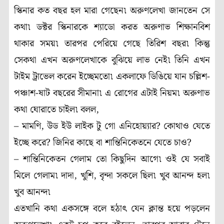
স্কিনার কত বছর হল মারা গেছেন৷ অরুণলেখা জানতেন সে
কথা৷ ডক্টর স্কিনারকে শ্যাডো করত অরুণাভ শিক্ষানবিশ
থাকার সময়৷ তারপর পেরিয়ে গেছে তিরিশ বছর৷ কিন্তু
সেকথা এখন অরুণলেখাকে বুঝিয়ে লাভ নেই৷ তিনি এখন
টাইম ট্রাভেল করেন ইচ্ছেমতো৷ একলাফে ডিঙিয়ে যান চল্লিশ-
পঞ্চাশ-ষাট বছরের সীমানা৷ এ রোগের এটাই নিয়ম৷ অরুণাভ
কথা ঘোরাতে চাইল৷ বলল,
– মামণি, উড ইউ লাইক টু গো এনিহোয়্যার? কোথাও যেতে
ইচ্ছে করে? জিনির কাছে বা শান্তিনিকেতনে যেতে চাও?
– শান্তিনিকেতন গেলাম তো কিছুদিন আগে৷ ওই যে সবাই
মিলে গেলাম৷ দাদা, খুশি, বৃন্দা সকলে ছিল৷ খুব আনন্দ হল৷
খুব আনন্দ৷
এতখানি কথা একসঙ্গে বলে হঠাৎ যেন ক্লান্ত হয়ে পড়লেন