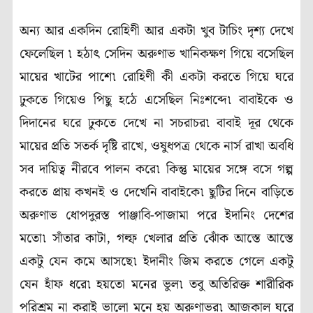
অন্য আর একদিন রোহিণী আর একটা খুব টাচিং দৃশ্য দেখে
ফেলেছিল ৷ হঠাৎ সেদিন অরুণাভ খানিকক্ষণ গিয়ে বসেছিল
মায়ের খাটের পাশে৷ রোহিণী কী একটা করতে গিয়ে ঘরে
ঢুকতে গিয়েও পিছু হঠে এসেছিল নিঃশব্দে৷ বাবাইকে ও
দিদানের ঘরে ঢুকতে দেখে না সচরাচর৷ বাবাই দূর থেকে
মায়ের প্রতি সতর্ক দৃষ্টি রাখে, ওষুধপত্র থেকে নার্স রাখা অবধি
সব দায়িত্ব নীরবে পালন করে৷ কিন্তু মায়ের সঙ্গে বসে গল্প
করতে প্রায় কখনই ও দেখেনি বাবাইকে৷ ছুটির দিনে বাড়িতে
অরুণাভ ধোপদুরস্ত পাঞ্জাবি-পাজামা পরে ইদানিং দেশের
মতো৷ সাঁতার কাটা, গল্ফ খেলার প্রতি ঝোঁক আস্তে আস্তে
একটু যেন কমে আসছে৷ ইদানীং জিম করতে গেলে একটু
যেন হাঁফ ধরে৷ হয়তো মনের ভুল৷ তবু অতিরিক্ত শারীরিক
পরিশ্রম না করাই ভালো মনে হয় অরুণাভর৷ আজকাল ঘরে