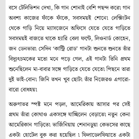
বসে টেলিভিশন দেখা, কি গান শোনাই বেশি পছন্দ করে৷ গান
অবশ্য কাজের ফাঁকে ফাঁকে, সবসময়ই শোনে৷ লেক্সিংটন
থেকে গাড়ি নিয়ে ম্যাসজেনে অফিসে যেতে যেতে গাড়িতে
সবসময়ই বাজতে থাকে হ্যারি বেলা ফন্টে, লিওনার্ড কোহেন,
জন ডেনভার৷ সেদিন ‘কান্ট্রি রোড’ গানটা শুনতে শুনতে তাঁর
বিদ্যুৎচমকের মতো মনে পড়ে গেল, এই গানটা তিনি প্রথম
শুনেছিলেন মা-বাবার সঙ্গে গাড়িতে যেতে যেতে৷ পিছনে তারা
দুই ভাই-বোন৷ জিনি তখন খুব ছোট৷ তাঁর নিজেরও এগারো-
বারো বোধহয়৷
অরুণাভর স্পষ্ট মনে পড়ল, আমেরিকায় আসার পর সেই
প্রথম তাঁরা কোথাও একসঙ্গে যাচ্ছিলেন বেড়াতে৷ নতুন কেনা
আমেরিকান গাড়িতে৷ ভার্জিনিয়ায় শেনানডুয়া কেভসের কাছে
একটা হোটেল বুক করা হয়েছিল ৷ ফিলাডেলফিয়াতে একটা