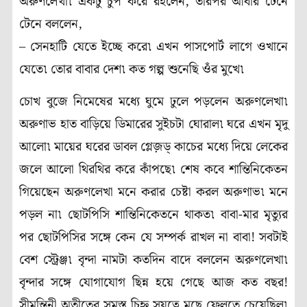
অরুণলেখা৷ একটু চুপ করে রইলেন, তারপর আবার টেনে
টেনে বললেন,
– সেনহাটি যেতে ইচ্ছে করে৷ এখন পাসপোর্ট লাগে ওখানে
যেতে৷ তোর বাবার দেশ৷ কত গল্প শুনেছি ওঁর মুখে৷
চোখ বুজে নিমেষের মধ্যে ঘুমে ঢুলে পড়লেন অরুণলেখা৷
অরুণাভ হাত বাড়িয়ে ডিমারের সুইচটা ঘোরাল৷ ঘরে এখন মৃদু
আলো৷ মায়ের ঘরের ডাবল গ্লেজ়ড্‌ কাচের মধ্যে দিয়ে লেকের
জলে আলো থিরথির করে কাঁপছে৷ শেষ কবে শান্তিনিকেতন
গিয়েছেন অরুণলেখা মনে করার চেষ্টা করল অরুণাভ৷ মনে
পড়ল না৷ ছোটপিসি শান্তিনিকেতনে থাকত৷ বাবা-মার মৃত্যুর
পর ছোটপিসির সঙ্গে কেন যে সম্পর্ক রাখল না বাবা! সবটাই
বেশ স্ট্রেঞ্জ৷ বৃন্দা নামটা কতদিন বাদে বললেন অরুণলেখা৷
বৃন্দার সঙ্গে যোগাযোগ ছিন্ন হয়ে গেছে আজ কত বছর!
সীমন্তিনী অতীতের সমস্ত চিহ্ন সযত্নে মুছে ফেলতে চেয়েছিল৷