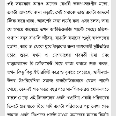
ওই সময়কার আরও অনেক মেধাবী তরুণ-তরুণীর মতো৷
একটা আদর্শের জন্য লড়াই৷ সেই সমাজে তাও একটা আদর্শে
স্টিক করে থাকা, আদর্শের জন্য লড়াই করা এসব চলত৷ তারা
যে সময়ে জন্মেছে তখন আইডিওলজি পাল্টে গেছে৷ চল্লিশ-
পঞ্চাশ বছর বাঙালি জীবন, বাঙালি সমাজে শুধুই স্বপ্নভঙ্গের
হতাশা, আর তা থেকে ঘুরে দাঁড়াবার জন্য বাস্তববাদী দৃষ্টিভঙ্গির
চর্চার শুরু৷ যখন ও দেশভাগের পরবর্তী ট্রমা এবং
বাস্তুহারাদের রি-সেটলমেন্ট নিয়ে কাজ করতে শুরু করল,
তখন কিছু কিছু ইন্টারভিউ করে ও বুঝতে পেরেছে, স্বাধীনতা-
উত্তর উপনিবেশিক সমাজ রাজনৈতিকভাবে যেমন পাল্টে
গেছে, তেমনই গত সত্তর বছর ধরে মানসিকতারও খোলনলচে
বদলে গেছে৷ এই দিনবদলের একটা খণ্ডচিত্র একটা পরিবারের
তিনটে প্রজন্মকে ঘিরে যদি একটা পরিবারের গল্প লেখা যেত
তাহলে একটা নিঃশব্দে পাল্টে যাওয়া সমাজের মনকে কিছুটা