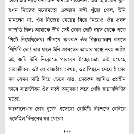
ভাবে রাজনীতি করা উনি মানতে পারেননি৷ ওঁর ছোটবোন খুশি
যখন নিজের মনোমতো একজন সঙ্গী খুঁজে পেল, উনি
মানলেন না৷ ওঁর নিজের মেয়ের বিয়ে নিয়েও ওঁর প্রবল
আপত্তি ছিল৷ আমাকে উনি সেই কোন ছোট বয়স থেকে গড়ে
পিটে নিয়েছিলেন৷ জীবনে কখনও ওঁর বিরুদ্ধাচরণ করতে
শিখিনি তো! তার ফলে উনি জানতেন আমার মধ্যে নরম জমি৷
এই জমি উনি নিড়োতে পারবেন ইচ্ছেমতো৷ তাই হয়েছে
সারাজীবন৷ ওই যে রাজহাঁস দেখছ, ওর পিছনে মেয়ে হাঁসের
দল যেমন সারি দিয়ে ভেসে যায়, সেরকম আমিও প্রশ্নহীন
ভাবে সারাজীবন ওঁর মতই অনুসরণ করে গেছি ছায়াসঙ্গিণীর
মতো৷
অরুণলেখার চোখ বুজে এসেছে৷ রোহিণী নিঃশব্দে বেরিয়ে
এসেছিল দিদানের ঘর থেকে৷
***