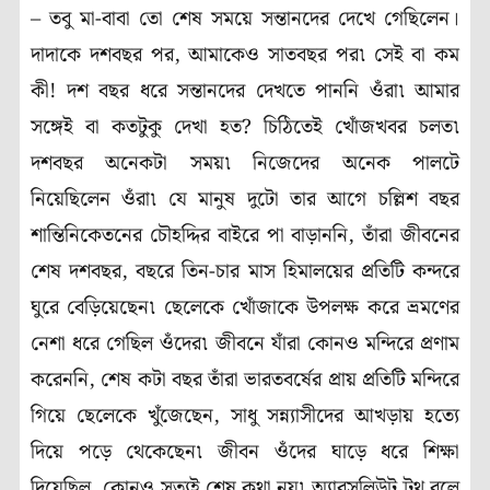
– তবু মা-বাবা তো শেষ সময়ে সন্তানদের দেখে গেছিলেন।
দাদাকে দশবছর পর, আমাকেও সাতবছর পর৷ সেই বা কম
কী! দশ বছর ধরে সন্তানদের দেখতে পাননি ওঁরা৷ আমার
সঙ্গেই বা কতটুকু দেখা হত? চিঠিতেই খোঁজখবর চলত৷
দশবছর অনেকটা সময়৷ নিজেদের অনেক পালটে
নিয়েছিলেন ওঁরা৷ যে মানুষ দুটো তার আগে চল্লিশ বছর
শান্তিনিকেতনের চৌহদ্দির বাইরে পা বাড়াননি, তাঁরা জীবনের
শেষ দশবছর, বছরে তিন-চার মাস হিমালয়ের প্রতিটি কন্দরে
ঘুরে বেড়িয়েছেন৷ ছেলেকে খোঁজাকে উপলক্ষ করে ভ্রমণের
নেশা ধরে গেছিল ওঁদের৷ জীবনে যাঁরা কোনও মন্দিরে প্রণাম
করেননি, শেষ কটা বছর তাঁরা ভারতবর্ষের প্রায় প্রতিটি মন্দিরে
গিয়ে ছেলেকে খুঁজেছেন, সাধু সন্ন্যাসীদের আখড়ায় হত্যে
দিয়ে পড়ে থেকেছেন৷ জীবন ওঁদের ঘাড়ে ধরে শিক্ষা
দিয়েছিল, কোনও সত্যই শেষ কথা নয়৷ অ্যাবসুলিউট ট্রুথ বলে