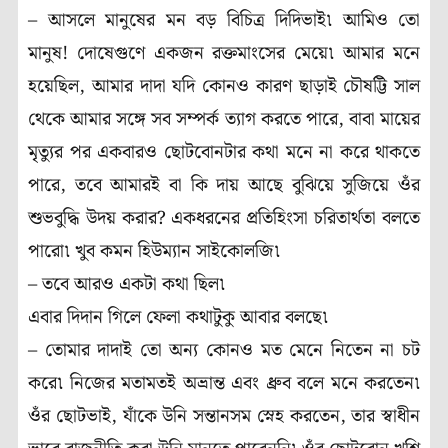
– আসলে মানুষের মন বড় বিচিত্র দিদিভাই৷ আমিও তো
মানুষ! দোষেগুণে একজন রক্তমাংসের মেয়ে৷ আমার মনে
হয়েছিল, আমার দাদা যদি কোনও কারণ ছাড়াই চৌষট্টি সাল
থেকে আমার সঙ্গে সব সম্পর্ক ত্যাগ করতে পারে, বাবা মায়ের
মৃত্যুর পর একবারও ছোটবোনটার কথা মনে না করে থাকতে
পারে, তবে আমারই বা কি দায় আছে বুঝিয়ে সুজিয়ে ওঁর
শুভবুদ্ধি উদয় করার? একধরনের প্রতিহিংসা চরিতার্থতা বলতে
পারো৷ খুব কমন হিউম্যান সাইকোলজি৷
– তবে আরও একটা কথা ছিল৷
এবার দিদান গিলে ফেলা কথাটুকু আবার বলছে৷
– তোমার দাদাই তো অন্য কোনও মত মেনে নিতেন না চট
করে৷ নিজের মতামতই অভ্রান্ত এবং ধ্রুব বলে মনে করতেন৷
ওঁর ছোটভাই, যাঁকে উনি সন্তানসম স্নেহ করতেন, তার স্বাধীন