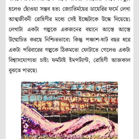
হলেও ছোঁওয়া সম্ভব হত৷ জ্যোতির্ময়ের ডায়েরির ফর্মে লেখা
আত্মজীবনী রোহিণীর মধ্যে সেই ইচ্ছেটাকে উস্কে দিয়েছে৷
লেখাটা একটা গল্পকে একজনের বয়ানে আস্তে আস্তে
উন্মোচিত করছে নিশ্চিতভাবে৷ কিন্তু পঞ্চাশ-ষাট বছর ধরে
একটা পরিবারের গল্পকে ঠিকমতো ফোটাতে গেলেও একটা
বিশ্বাসযোগ্যতা চাই৷ ফর্মটাই ইমপর্ট্যান্ট, রোহিণী আজকাল
বুঝতে পারছে৷