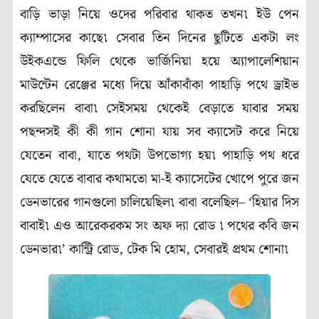
বাড়ি ভাড়া নিয়ে ওদের পরিবার থাকত তখন৷ ইউ পেন
ক্যাম্পাসের কাছে৷ সেবার তিন দিনের ছুটিতে একটা লং
উইকএন্ডে ফিলি থেকে ভার্জিনিয়া হয়ে অ্যাপালেশিয়ান
মাউন্টেন রেঞ্জের মধ্যে দিয়ে আঁকাবাঁকা পাহাড়ি পথে ড্রাইভ
করছিলেন বাবা৷ সেইসময় থেকেই বেড়াতে যাবার সময়
পছন্দসই কী কী গান শোনা যায় সব ক্যাসেট করে নিয়ে
যেতেন বাবা, যাতে পথটা উপভোগ্য হয়৷ পাহাড়ি পথ ধরে
যেতে যেতে বাবার কথামতো মা-ই ক্যাসেটের খোপে পুরে জন
ডেনভারের গানগুলো চালিয়েছিল৷ বাবা বলেছিল– ‘হিয়ার দিস
বাবাই৷ এও আরেকরকম সং অফ দ্যা রোড ৷ পথের কবি জন
ডেনভার৷’ কান্ট্রি রোড, টেক মি হোম, সেবারই প্রথম শোনা৷