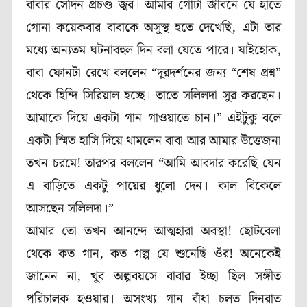
বাবার সেদিন প্রচণ্ড জ্বর। আমার গোটা জীবনে যে হাতে
গোনা কয়েকবার বাবাকে অসুস্থ হতে দেখেছি, এটা তার
মধ্যে অন্যতম ঘটনাবহুল দিন বলা যেতে পারে। যাইহোক,
বাবা ফোনটা রেখে বললেন “দূরদর্শনের জন্য “শেষ প্রশ্ন”
থেকে হিন্দি সিরিয়াল হচ্ছে। তাতে সলিলদা সুর করছেন।
আমাকে দিয়ে একটা গান গাওয়াতে চান।” এইটুকু বলে
একটা স্মিত হাসি দিয়ে থামলেন বাবা আর আমার উত্তেজনা
তখন চরমে! তারপর বললেন “আমি আবদার করেছি যেন
এ বাড়িতে একটু পায়ের ধুলো দেন। কাল বিকেলে
আসছেন সলিলদা।”
আমার তো তখন আনন্দে আত্মহারা অবস্থা! ছোটবেলা
থেকে কত গান, কত গল্প যে শুনেছি ওঁর! অনেকেই
জানেন না, খুব অল্পবয়সে বাবার ইচ্ছা ছিল সঙ্গীত
পরিচালক হওয়ার। অসংখ্য গান বাঁধা চলত দিনরাত