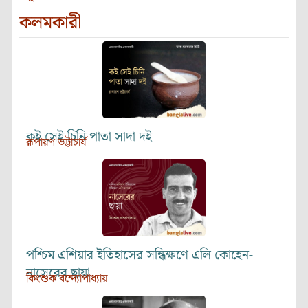
কলমকারী
কই সেই চিনি পাতা সাদা দই
রূপায়ণ ভট্টাচার্য
পশ্চিম এশিয়ার ইতিহাসের সন্ধিক্ষণে এলি কোহেন-
নাসেরের ছায়া
কিংশুক বন্দ্যোপাধ্যায়