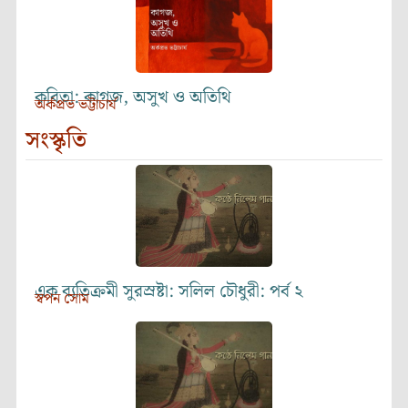
কবিতা: কাগজ, অসুখ ও অতিথি
অর্কপ্রভ ভট্টাচার্য
সংস্কৃতি
এক ব্যতিক্রমী সুরস্রষ্টা: সলিল চৌধুরী: পর্ব ২
স্বপন সোম