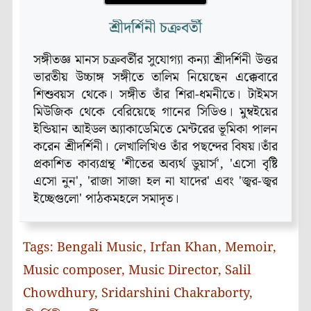
শ্রীদর্শিনী চক্রবর্তী
সঙ্গীতজ্ঞ মানস চক্রবর্তীর সুযোগ্যা কন্যা শ্রীদর্শিনী উত্তর
ভারতীয় উচ্চাঙ্গ সঙ্গীতে তালিম নিয়েছেন এক্কেবারে
শিশুবয়স থেকে। সঙ্গীত তাঁর শিরা-ধমনীতে। টাইমস
মিউজিক থেকে বেরিয়েছে গানের সিডিও। মুম্বইয়ের
ইন্ডিয়ান আইডল অ্যাকাডেমিতে মেন্টরের ভূমিকা পালন
করেন শ্রীদর্শিনী। লেখালিখিও তাঁর পছন্দের বিষয়।তাঁর
প্রকাশিত কাব্যগ্রন্থ 'শীতের অব্যর্থ ডুয়ার্স', 'এসো বৃষ্টি
এসো নুন', 'রাজা সাজা হল না যাদের' এবং 'জ্বর-জ্বর
ইচ্ছেগুলো' পাঠকমহলে সমাদৃত।
Tags:
Bengali Music
,
Irfan Khan
,
Memoir
,
Music composer
,
Music Director
,
Salil
Chowdhury
,
Sridarshini Chakraborty
,