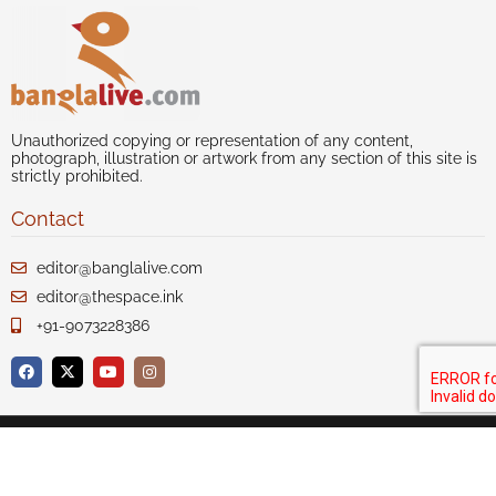
Unauthorized copying or representation of any content,
photograph, illustration or artwork from any section of this site is
strictly prohibited.
Contact
editor@banglalive.com
editor@thespace.ink
+91-9073228386
Author index
Our Story
Disclaimer
Privacy
Terms of Use
Advertise with us
Contact Us
Sitemap
Copyright 2020-21 Celcius Technologies Pvt. Ltd. All Rights