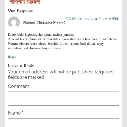
শ্রীদর্শিনী চক্রবর্তী
One Response
নভেম্বর ২৮, ২০২১ at ৭:২৫ অপরাহ্ণ
Shyamal Chakraborty
says:
Khub bhlo laglo,kichhu ajana tathya janlam.
Around lekho Amador Samariddha Koro.shubhechchha roilo bhalo theko..
Namta chhoto kore shree bolchhi karon sreeta bad debar upay
nei,tahole jodi bishree hoysei bhoye
Reply
Leave a Reply
Your email address will not be published.
Required
fields are marked
*
Comment
*
Name
*