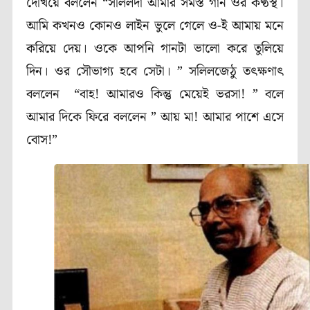
দেখিয়ে বললেন “সলিলদা আমার সমস্ত গান ওর কণ্ঠস্থ।
আমি কখনও কোনও লাইন ভুলে গেলে ও-ই আমায় মনে
করিয়ে দেয়। ওকে আপনি গানটা ভালো করে তুলিয়ে
দিন। ওর সৌভাগ্য হবে সেটা। ” সলিলজেঠু তৎক্ষণাৎ
বললেন “বাহ! আমারও কিন্তু মেয়েই ভরসা! ” বলে
আমার দিকে ফিরে বললেন ” আয় মা! আমার পাশে এসে
বোস!”