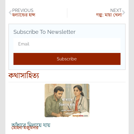
PREVIOUS
NEXT
হল্যান্ডের হান্স
গল্প: মায়া খেলা
Subscribe To Newsletter
Subscribe
কথাসাহিত্য
আঁধারে মিলায়ে যায়
মোহনা মজুমদার