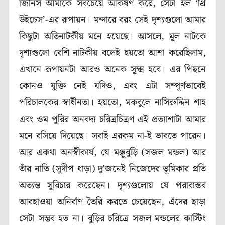
জিনিস আমাকে সবচেয়ে আকর্ষণ করে, সেটা হল ‘থ্রি
উইচেস’-এর রূপায়ন। মন্দারে বরং সেই দৃশ্যগুলো আমার
কিছুটা অতিনাটকীয় মনে হয়েছে। আসলে, মূল নাটকে
দৃশ্যগুলো বেশি নাটকীয় বলেই হয়তো আশা করেছিলাম,
এখানে রূপায়নটা আরও অনেক সূক্ষ্ম হবে। এর পিছনে
কোনও যুক্তি নেই যদিও, এবং এটা সম্পূর্ণভাবেই
পরিচালকের স্বাধীনতা। হয়তো, মকবুলে নাসিরুদ্দিন শাহ
এবং ওম পুরির অনবদ্য চরিত্রচিত্রণ এই প্রত্যাশাটা আমার
মনে বসিয়ে দিয়েছে। সবাই এরকম না-ই ভাবতে পারেন।
আর একথা অনস্বীকার্য, যে মঞ্জুবুড়ি (সজল মন্ডল) আর
তাঁর নাতি (সুদীপ ধাড়া) দু’জনেই নিজেদের ভূমিকার প্রতি
অত্যন্ত সুবিচার করেছেন। দৃশ্যগুলোয় যে পরাবাস্তব
আবহাওয়া অনির্বাণ তৈরি করতে চেয়েছেন, এঁদের ছাড়া
সেটা সম্ভব হত না। বুড়ির চরিত্রে সজল মন্ডলের কাস্টিং