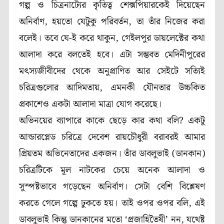
গল্প ও চিত্রনাট্যের কৃতিত্ব শেক্সপিয়ারকেই দিয়েছেন
অনির্বাণ, হয়তো যেটুকু পরিবর্তন, তা তাঁর নিজের করা
বলেই। তবে যে-ই করে থাকুন, গেইলপুর ডায়লেক্টের কথা
আলাদা করে বলতেই হবে। এটা সম্ভবত মেদিনীপুরের
মৎস্যজীবীদের থেকে অনুপ্রাণিত আর সেইটে সত্যিই
চরিত্রগুলোর আদিমতায়, এমনকী যৌনতার উচ্চকিত
প্রকাশেও একটা আলাদা মাত্রা যোগ করেছে।
অভিনয়ের ব্যাপারে কাকে ছেড়ে কার কথা বলি? একটু
আন্ডারপ্লেড চরিত্রে দেবেশ রায়চৌধুরী বরাবরই আমার
প্রিয়তম অভিনেতাদের একজন। তাঁর ডাবলুভাই (ডানকান)
চরিত্রটিকে মূল নাটকের চেয়ে অনেক আলাদা ও
সুস্পষ্টভাবে গড়েছেন অনির্বাণ। সেটা বেশি বিশ্লেষণ
করতে গেলে গল্পে ঢুকতে হয়। তাই ওপর ওপর বলি, এই
ডাবলুভাই কিন্তু ডানকানের মতো ‘প্রজাহিতৈষী’ নন, যথেষ্ট