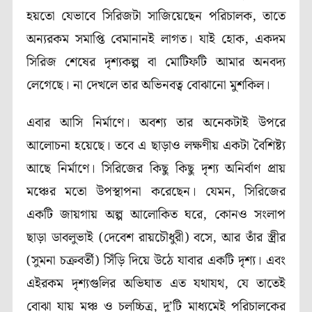
হয়তো যেভাবে সিরিজটা সাজিয়েছেন পরিচালক, তাতে
অন্যরকম সমাপ্তি বেমানানই লাগত। যাই হোক, একদম
সিরিজ শেষের দৃশ্যকল্প বা মোটিফটি আমার অনবদ্য
লেগেছে। না দেখলে তার অভিনবত্ব বোঝানো মুশকিল।
এবার আসি নির্মাণে। অবশ্য তার অনেকটাই উপরে
আলোচনা হয়েছে। তবে এ ছাড়াও লক্ষণীয় একটা বৈশিষ্ট্য
আছে নির্মাণে। সিরিজের কিছু কিছু দৃশ্য অনির্বাণ প্রায়
মঞ্চের মতো উপস্থাপনা করেছেন। যেমন, সিরিজের
একটি জায়গায় অল্প আলোকিত ঘরে, কোনও সংলাপ
ছাড়া ডাবলুভাই (দেবেশ রায়চৌধুরী) বসে, আর তাঁর স্ত্রীর
(সুমনা চক্রবর্তী) সিঁড়ি দিয়ে উঠে যাবার একটি দৃশ্য। এবং
এইরকম দৃশ্যগুলির অভিঘাত এত যথাযথ, যে তাতেই
বোঝা যায় মঞ্চ ও চলচ্চিত্র, দু’টি মাধ্যমেই পরিচালকের