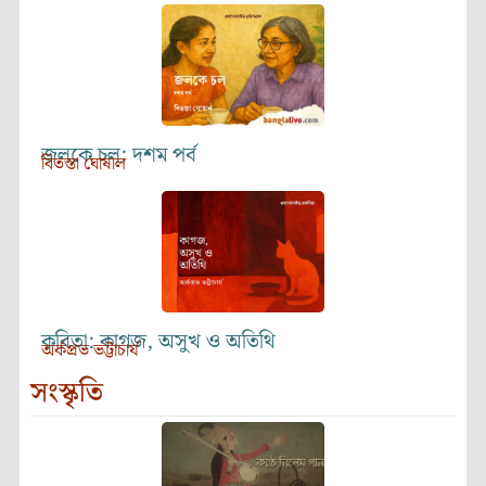
জলকে চল: দশম পর্ব
বিতস্তা ঘোষাল
কবিতা: কাগজ, অসুখ ও অতিথি
অর্কপ্রভ ভট্টাচার্য
সংস্কৃতি