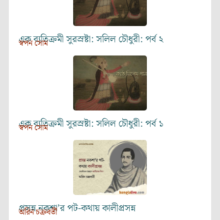
এক ব্যতিক্রমী সুরস্রষ্টা: সলিল চৌধুরী: পর্ব ২
স্বপন সোম
এক ব্যতিক্রমী সুরস্রষ্টা: সলিল চৌধুরী: পর্ব ১
স্বপন সোম
প্রসন্ন নকশা’র পট-কথায় কালীপ্রসন্ন
অরিন চক্রবর্তী