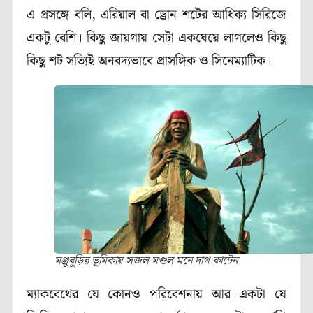
এ প্রসঙ্গে বলি, এরিয়াল বা ড্রোন শটের আধিক্য সিরিজে
একটু বেশি। কিছু জায়গায় সেটা একঘেয়ে লাগলেও কিছু
কিছু শট সত্যিই অনবদ্যভাবে প্রাসঙ্গিক ও সিনেম্যাটিক।
মঞ্জুবুড়ির ভূমিকায় সজল মণ্ডল মনে দাগ কাটেন
ম্যাকবেথের যে কোনও পরিবেশনায় আর একটা যে