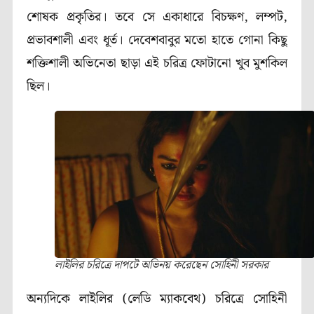
শোষক প্রকৃতির। তবে সে একাধারে বিচক্ষণ, লম্পট,
প্রভাবশালী এবং ধূর্ত। দেবেশবাবুর মতো হাতে গোনা কিছু
শক্তিশালী অভিনেতা ছাড়া এই চরিত্র ফোটানো খুব মুশকিল
ছিল।
লাইলির চরিত্রে দাপটে অভিনয় করেছেন সোহিনী সরকার
অন্যদিকে লাইলির (লেডি ম্যাকবেথ) চরিত্রে সোহিনী