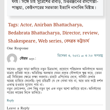
ফাই। সঙ্গে চাই সুরেশের রাবড়ি, চিত্তরঞ্জনের রসগোল্লা-
পান্তুয়া, কেষ্টনগরের সরভাজা ইত্যাদি নানাবিধ মিষ্টান্ন।
Tags:
Actor
,
Anirban Bhattacharya
,
Bedabrata Bhattacharya
,
Director
,
review
,
Shakespeare
,
Web series
,
বেদব্রত ভট্টাচার্য
One Response
ডিসেম্বর ৩, ২০২১ at ৩:২৫ অপরাহ্ণ
সৌরভ
says:
সহমত। প্রচুর সাড়া জাগিয়ে নতুন চিত্রভাষা, প্রয়োগে পরিচালক অনির্বাণকে অনন্য
মাত্রায় প্রতিষ্ঠা করে। অতিরিক্ত অলঙ্কার যেমন প্রকৃত সৌন্দর্যকে ক্ষুণ্ণ করে, তেমন
এই সিরিজের ক্ষেত্রে লক্ষ্য করলাম। চারটে এপিসোড দেখে, বাকিটা দেখার
আগ্রহ হারিয়ে ফেলেছি। মুখ্য চরিত্রটি যে কে বোঝা যায় না, আর তার কষ্টে দর্শক
একাত্ম হওয়ার সুযোগ পায় না।
নতুন লোকেশন, বেশ কিছু নতুন মুখ এক নতুন আশা জাগিয়ে রাখে। অনির্বাণের
পরের কাজের দিকে তাকিয়ে।
Reply
Leave a Reply