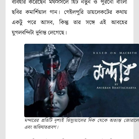
ব্যবহার করেছেন মফসসলে হিট নতুন ও পুরনো বাংলা
ছবির কমার্শিয়াল গান। গেইলপুরি ডায়লেকটের কথায়
একটু পরে আসব, কিন্তু তার সঙ্গে এই আবহের
যুগলবন্দিটা দুর্দান্ত লেগেছে।
মন্দারের প্রতিটি দৃশ্যই ভিস্যুয়ালের দিক থেকে অত্যন্ত জোরাল
এবং অভিঘাতপ্রবণ।