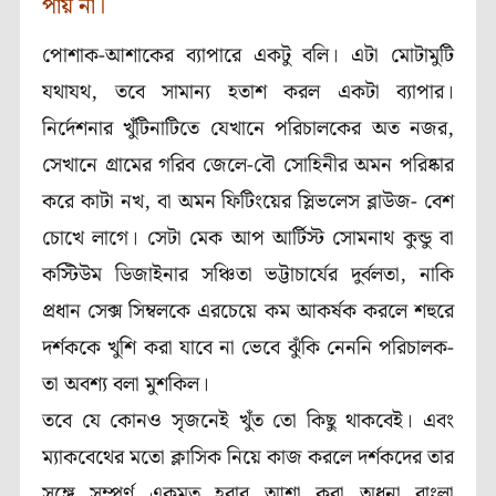
পায় না।
পোশাক-আশাকের ব্যাপারে একটু বলি। এটা মোটামুটি
যথাযথ, তবে সামান্য হতাশ করল একটা ব্যাপার।
নির্দেশনার খুঁটিনাটিতে যেখানে পরিচালকের অত নজর,
সেখানে গ্রামের গরিব জেলে-বৌ সোহিনীর অমন পরিষ্কার
করে কাটা নখ, বা অমন ফিটিংয়ের স্লিভলেস ব্লাউজ- বেশ
চোখে লাগে। সেটা মেক আপ আর্টিস্ট সোমনাথ কুন্ডু বা
কস্টিউম ডিজাইনার সঞ্চিতা ভট্টাচার্যের দুর্বলতা, নাকি
প্রধান সেক্স সিম্বলকে এরচেয়ে কম আকর্ষক করলে শহুরে
দর্শককে খুশি করা যাবে না ভেবে ঝুঁকি নেননি পরিচালক-
তা অবশ্য বলা মুশকিল।
তবে যে কোনও সৃজনেই খুঁত তো কিছু থাকবেই। এবং
ম্যাকবেথের মতো ক্লাসিক নিয়ে কাজ করলে দর্শকদের তার
সঙ্গে সম্পূর্ণ একমত হবার আশা করা অধুনা বাংলা