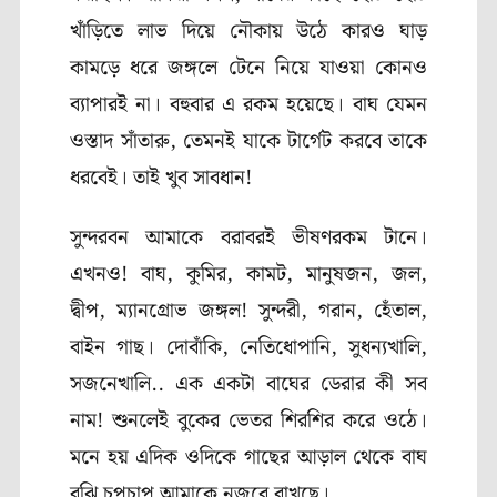
খাঁড়িতে লাভ দিয়ে নৌকায় উঠে কারও ঘাড়
কামড়ে ধরে জঙ্গলে টেনে নিয়ে যাওয়া কোনও
ব্যাপারই না। বহুবার এ রকম হয়েছে। বাঘ যেমন
ওস্তাদ সাঁতারু
,
তেমনই যাকে টার্গেট করবে তাকে
ধরবেই। তাই খুব সাবধান!
সুন্দরবন আমাকে বরাবরই ভীষণরকম টানে।
এখনও! বাঘ
,
কুমির
,
কামট
,
মানুষজন
,
জল
,
দ্বীপ
,
ম্যানগ্রোভ জঙ্গল! সুন্দরী
,
গরান
,
হেঁতাল
,
বাইন গাছ। দোবাঁকি
,
নেতিধোপানি
,
সুধন্যখালি
,
সজনেখালি.. এক একটা বাঘের ডেরার কী সব
নাম! শুনলেই বুকের ভেতর শিরশির করে ওঠে।
মনে হয় এদিক ওদিকে গাছের আড়াল থেকে বাঘ
বুঝি চুপচাপ আমাকে নজরে রাখছে।