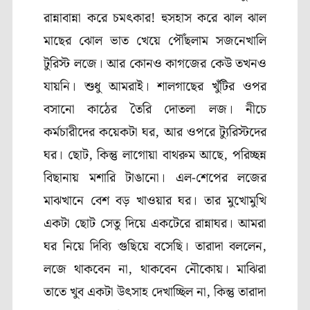
রান্নাবান্না করে চমৎকার! হুসহাস করে ঝাল ঝাল
মাছের ঝোল ভাত খেয়ে পৌঁছলাম সজনেখালি
টুরিস্ট লজে। আর কোনও কাগজের কেউ তখনও
যায়নি। শুধু আমরাই। শালগাছের খুঁটির ওপর
বসানো কাঠের তৈরি দোতলা লজ। নীচে
কর্মচারীদের কয়েকটা ঘর
,
আর ওপরে ট্যুরিস্টদের
ঘর। ছোট
,
কিন্তু লাগোয়া বাথরুম আছে
,
পরিচ্ছন্ন
বিছানায় মশারি টাঙানো। এল-শেপের লজের
মাঝখানে বেশ বড় খাওয়ার ঘর
।
তার মুখোমুখি
একটা ছোট সেতু দিয়ে একটেরে রান্নাঘর। আমরা
ঘর নিয়ে দিব্যি গুছিয়ে বসেছি
।
তারাদা বললেন
,
লজে থাকবেন না
,
থাকবেন নৌকোয়। মাঝিরা
তাতে খুব একটা উৎসাহ দেখাচ্ছিল না
,
কিন্তু তারাদা