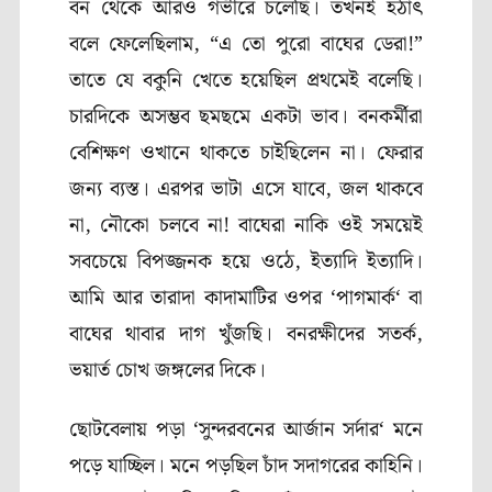
বন থেকে আরও গভীরে চলেছি। তখনই হঠাৎ
বলে ফেলেছিলাম
, “
এ তো পুরো বাঘের ডেরা!”
তাতে যে বকুনি খেতে হয়েছিল প্রথমেই বলেছি।
চারদিকে অসম্ভব ছমছমে একটা ভাব। বনকর্মীরা
বেশিক্ষণ ওখানে থাকতে চাইছিলেন না। ফেরার
জন্য ব্যস্ত। এরপর ভাটা এসে যাবে
,
জল থাকবে
না
,
নৌকো চলবে না! বাঘেরা নাকি ওই সময়েই
সবচেয়ে বিপজ্জনক হয়ে ওঠে
,
ইত্যাদি ইত্যাদি।
আমি আর তারাদা কাদামাটির ওপর
‘
পাগমার্ক
‘
বা
বাঘের থাবার দাগ খুঁজছি। বনরক্ষীদের সতর্ক
,
ভয়ার্ত চোখ জঙ্গলের দিকে।
ছোটবেলায় পড়া
‘
সুন্দরবনের আর্জান সর্দার
‘
মনে
পড়ে যাচ্ছিল। মনে পড়ছিল চাঁদ সদাগরের কাহিনি।