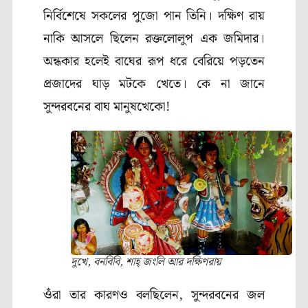
নির্বিশেষে সকলের পুজো পান তিনি। দক্ষিণ রায়
নাকি আসলে ছিলেন রক্তলোলুপ এক জমিদার।
অন্ধকার হলেই বাঘের রূপ ধরে বেরিয়ে পড়তেন
প্রজাদের ঘাড় মটকে খেতে। কে না জানে
সুন্দরবনের বাঘ মানুষখেকো!
দুখে, বনবিবি, শাহ্ জংলি আর দক্ষিণরায়
ওঁরা তার কারণও বলছিলেন
,
সুন্দরবনের জল