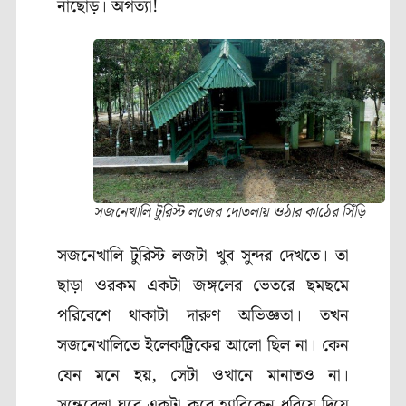
নাছোড়। অগত্যা!
সজনেখালি টুরিস্ট লজের দোতলায় ওঠার কাঠের সিঁড়ি
সজনেখালি টুরিস্ট লজটা খুব সুন্দর দেখতে
।
তা
ছাড়া ওরকম একটা জঙ্গলের ভেতরে ছমছমে
পরিবেশে থাকাটা দারুণ অভিজ্ঞতা। তখন
সজনেখালিতে ইলেকট্রিকের আলো ছিল না
।
কেন
যেন মনে হয়
,
সেটা ওখানে মানাতও না।
সন্ধেবেলা ঘরে একটা করে হ্যারিকেন ধরিয়ে দিয়ে