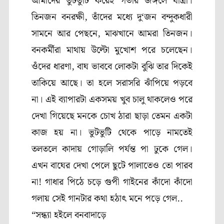
আমাদের ভুটভুটি করেই গভীর জঙ্গলে যাত্রা।
তিনজন বনরক্ষী
,
তাঁদের মধ্যে দু
‘
জন বন্দুকধারী
সামনে আর পেছনে
,
মাঝখানে আমরা তিনজন।
বনকর্মীরা মাথায় উল্টো মুখোশ পরে চলেছেন।
ওঁদের ধারণা
,
বাঘ ভাববে লোকটা বুঝি তার দিকেই
তাকিয়ে আছে। তা হলে সরাসরি ঝাঁপিয়ে পড়বে
না। এই ব্যাপারটা একসময় খুব চালু থাকলেও পরে
দেখা গিয়েছে মনকে চোখ ঠারা ছাড়া তেমন একটা
কাজ হয় না। ভুটভুটি থেকে পাড়ে নামতেই
তলতলে কাদায় গোড়ালি পর্যন্ত পা ঢুকে গেল।
এখন বাঘের দেখা পেলে ছুটে পালাতেও তো পারব
না! গাধার পিঠে চড়ে গুপী গাইনের কাঁদো কাঁদো
গলায় সেই গানটার কথা হঠাৎ মনে পড়ে গেল..
“
সন্ধ্যা হইলে বনবাদাড়ে