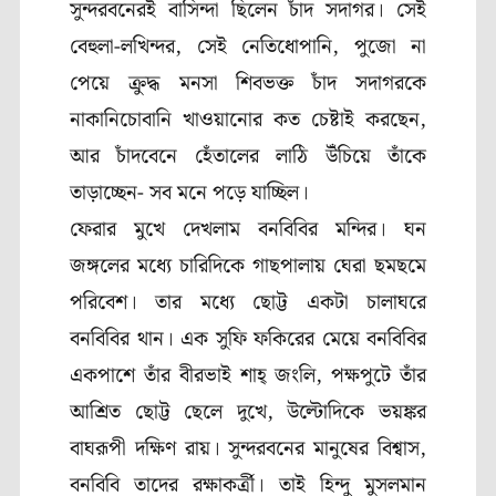
সুন্দরবনেরই বাসিন্দা ছিলেন চাঁদ সদাগর। সেই
বেহুলা-লখিন্দর
,
সেই নেতিধোপানি
,
পুজো না
পেয়ে ক্রুদ্ধ মনসা শিবভক্ত চাঁদ সদাগরকে
নাকানিচোবানি খাওয়ানোর কত চেষ্টাই করছেন
,
আর চাঁদবেনে হেঁতালের লাঠি উঁচিয়ে তাঁকে
তাড়াচ্ছেন- সব মনে পড়ে যাচ্ছিল।
ফেরার মুখে দেখলাম বনবিবির মন্দির। ঘন
জঙ্গলের মধ্যে চারিদিকে গাছপালায় ঘেরা ছমছমে
পরিবেশ। তার মধ্যে ছোট্ট একটা চালাঘরে
বনবিবির থান। এক সুফি ফকিরের মেয়ে বনবিবির
একপাশে তাঁর বীরভাই শাহ্ জংলি
,
পক্ষপুটে তাঁর
আশ্রিত ছোট্ট ছেলে দুখে
,
উল্টোদিকে ভয়ঙ্কর
বাঘরূপী দক্ষিণ রায়। সুন্দরবনের মানুষের বিশ্বাস
,
বনবিবি তাদের রক্ষাকর্ত্রী। তাই হিন্দু মুসলমান