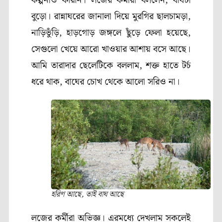
কল্পনাও করিনি। লজের কর্মীরা বললেন
,
বাঘটা
বুড়ো। রান্নাঘরের জানালা দিয়ে মুরগির ছালচামড়া
,
নাড়িভুঁড়ি
,
হাড়গোড় জঙ্গলে ছুঁড়ে ফেলা হয়েছে
,
সেগুলো খেয়ে আরো খাওয়ার আশায় বসে আছে।
আমি তারাদার ছেলেটিকে বললাম
,
শক্ত হাতে টর্চ
ধরে থাক
,
বাঘের চোখ থেকে আলো সরিও না।
হরিণ আছে, তাই বাঘ আছে
লজের কর্মীরা অভিজ্ঞ। এরমধ্যে দেখলাম সকলেই