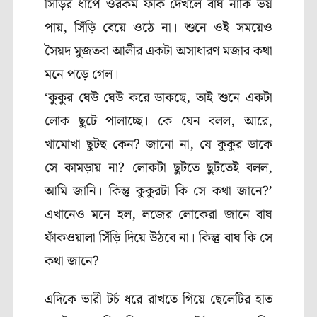
সিঁড়ির ধাপে ওরকম ফাঁক দেখলে বাঘ নাকি ভয়
পায়
,
সিঁড়ি বেয়ে ওঠে না। শুনে ওই সময়েও
সৈয়দ মুজতবা আলীর একটা অসাধারণ মজার কথা
মনে পড়ে গেল।
‘
কুকুর ঘেউ ঘেউ করে ডাকছে
,
তাই শুনে একটা
লোক ছুটে পালাচ্ছে। কে যেন বলল
,
আরে
,
খামোখা ছুটছ কেন
?
জানো না
,
যে কুকুর ডাকে
সে কামড়ায় না
?
লোকটা ছুটতে ছুটতেই বলল
,
আমি জানি। কিন্তু কুকুরটা কি সে কথা জানে
?’
এখানেও মনে হল
,
লজের লোকেরা জানে বাঘ
ফাঁকওয়ালা সিঁড়ি দিয়ে উঠবে না। কিন্তু বাঘ কি সে
কথা জানে
?
এদিকে ভারী টর্চ ধরে রাখতে গিয়ে ছেলেটির হাত