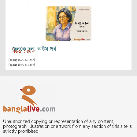
জলকে চল: অষ্টম পর্ব
বিতস্তা ঘোষাল
[adning id="384325"]
[adning id="384325"]
Unauthorized copying or representation of any content,
photograph, illustration or artwork from any section of this site is
strictly prohibited.