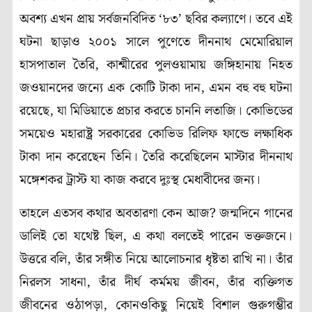
অবশ্য এখন প্রায় সর্বজনবিদিত ‘৮৩’ ছবির কল্যাণে। তবে এই
ঘটনা ছাড়াও ২০০১ সালে পুণেতে দীননাথ মেমোরিয়াল
হাসপাতাল তৈরি, কাশ্মীরের পুলওয়ামায় জঙ্গিহানায় নিহত
জওয়ানদের জন্যে এক কোটি টাকা দান, এমন বহু বহু ঘটনা
রয়েছে, যা মিডিয়াতে প্রচার করতে চাননি লতাজি। কোভিডের
সময়েও মহারাষ্ট্র সরকারের কোভিড রিলিফ ফান্ডে লক্ষাধিক
টাকা দান করেছেন তিনি। তৈরি করেছিলেন মাস্টার দীননাথ
মঙ্গেশকর ট্রাস্ট যা কাজ করবে দুঃস্থ মেধাবীদের জন্য।
তাহলে এতসব কথার অবতারণা কেন আজ? জন্মদিনে গানের
ডালিই তো যথেষ্ট ছিল, এ কথা বলতেই পারেন ভক্তজনে।
উত্তরে বলি, তাঁর সঙ্গীত নিয়ে আলোচনার ধৃষ্টতা রাখি না। তাঁর
নিরলস সাধনা, তাঁর দীর্ঘ কর্মময় জীবন, তাঁর ব্যক্তিগত
জীবনের ওঠাপড়া, কোনওকিছু নিয়েই বিশাল গুরুগম্ভীর