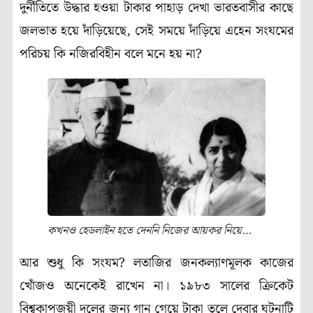
দুর্নীতিতে উদ্ধার হওয়া টাকার পাহাড় দেখা ভারতবাসীর কাছে
জলভাত হয়ে দাঁড়িয়েছে, সেই সময়ে দাঁড়িয়ে এহেন সংযমের
পরিচয় কি নজিরবিহীন বলে মনে হয় না?
কখনও হেডলাইন হতে দেননি নিজের আয়কর নিয়ে…
আর শুধু কি সংযম? লতাজির জনকল্যাণমূলক কাজের
খোঁজও অনেকেই রাখেন না। ১৯৮৩ সালের ক্রিকেট
বিশ্বকাপজয়ী দলের জন্য গান গেয়ে টাকা তুলে দেবার ঘটনাটি