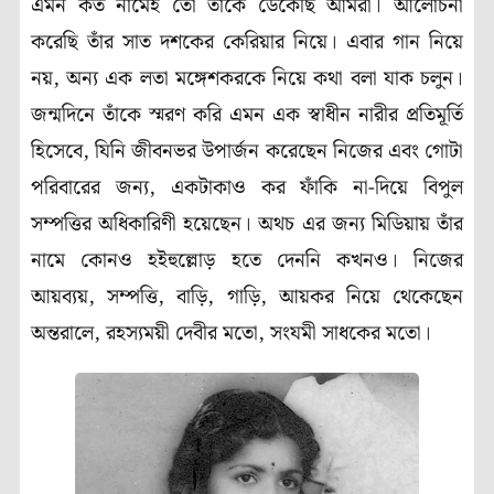
এমন কত নামেই তো তাঁকে ডেকেছি আমরা। আলোচনা
করেছি তাঁর সাত দশকের কেরিয়ার নিয়ে। এবার গান নিয়ে
নয়, অন্য এক লতা মঙ্গেশকরকে নিয়ে কথা বলা যাক চলুন।
জন্মদিনে তাঁকে স্মরণ করি এমন এক স্বাধীন নারীর প্রতিমূর্তি
হিসেবে, যিনি জীবনভর উপার্জন করেছেন নিজের এবং গোটা
পরিবারের জন্য, একটাকাও কর ফাঁকি না-দিয়ে বিপুল
সম্পত্তির অধিকারিণী হয়েছেন। অথচ এর জন্য মিডিয়ায় তাঁর
নামে কোনও হইহুল্লোড় হতে দেননি কখনও। নিজের
আয়ব্যয়, সম্পত্তি, বাড়ি, গাড়ি, আয়কর নিয়ে থেকেছেন
অন্তরালে, রহস্যময়ী দেবীর মতো, সংযমী সাধকের মতো।