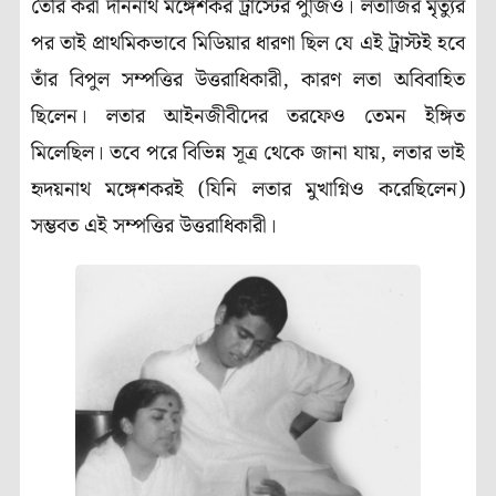
তৈরি করা দীননাথ মঙ্গেশকর ট্রাস্টের পুঁজিও। লতাজির মৃত্যুর
পর তাই প্রাথমিকভাবে মিডিয়ার ধারণা ছিল যে এই ট্রাস্টই হবে
তাঁর বিপুল সম্পত্তির উত্তরাধিকারী, কারণ লতা অবিবাহিত
ছিলেন। লতার আইনজীবীদের তরফেও তেমন ইঙ্গিত
মিলেছিল। তবে পরে বিভিন্ন সূত্র থেকে জানা যায়, লতার ভাই
হৃদয়নাথ মঙ্গেশকরই (যিনি লতার মুখাগ্নিও করেছিলেন)
সম্ভবত এই সম্পত্তির উত্তরাধিকারী।