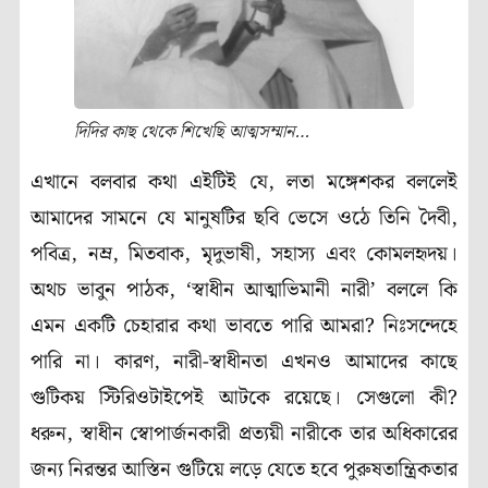
দিদির কাছ থেকে শিখেছি আত্মসম্মান…
এখানে বলবার কথা এইটিই যে, লতা মঙ্গেশকর বললেই
আমাদের সামনে যে মানুষটির ছবি ভেসে ওঠে তিনি দৈবী,
পবিত্র, নম্র, মিতবাক, মৃদুভাষী, সহাস্য এবং কোমলহৃদয়।
অথচ ভাবুন পাঠক, ‘স্বাধীন আত্মাভিমানী নারী’ বললে কি
এমন একটি চেহারার কথা ভাবতে পারি আমরা? নিঃসন্দেহে
পারি না। কারণ, নারী-স্বাধীনতা এখনও আমাদের কাছে
গুটিকয় স্টিরিওটাইপেই আটকে রয়েছে। সেগুলো কী?
ধরুন, স্বাধীন স্বোপার্জনকারী প্রত্যয়ী নারীকে তার অধিকারের
জন্য নিরন্তর আস্তিন গুটিয়ে লড়ে যেতে হবে পুরুষতান্ত্রিকতার