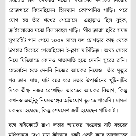
সংগ্রহও ছিল দেখবার মতো। পঞ্চাশের দশকেই নিজের
রোজগারে কিনেছিলেন হিলম্যান কোম্পানির গাড়ি। পরে
যোগ হয় তাঁর শখের শেভ্রোলে। এছাড়াও ছিল বুইক,
ক্রাইসলারের মতো বিলাসবহুল গাড়ি। ‘বীর জ়ারা’ ছবির সমস্ত
সুপারহিট গান গেয়ে ২০০৪ সালে যশ চোপড়ার কাছ থেকে
উপহার হিসেবে পেয়েছিলেন ই-ক্লাস মার্সিডিজ়। অথচ সেসব
নিয়ে মিডিয়াতে কোনও মাতামাতি হতে দেননি সুরের রানি।
হেডলাইন হতে দেননি নিজের আয়কর নিয়েও। তাঁর মৃত্যুর
পর জানা যায়, ষাট বছর ধরে লতার উপার্জনের খুঁটিনাটির
দিকে তীক্ষ্ণ নজর রেখেছিল ভারতের আয়কর বিভাগ, কিন্তু
কখনও এতটুকু নিয়মভঙ্গের অভিযোগ তুলতে পারেনি। মামলা
মকদ্দমা হয়েছে, কিন্তু শেষমেশ জয়ী হয়েছেন গায়িকাই।
বম্বে হাইকোর্টে রাখা লতার আয়কর সংক্রান্ত ষাট বছরের
নথিপত্তরে দেখা যায় কীভাবে একটু একটু করে আদালতের