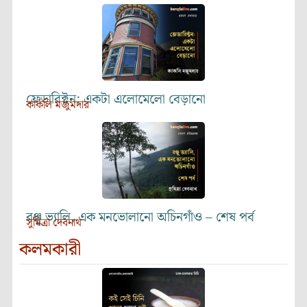
ফ্রেডারিক্টন: একটা এলোমেলো বেড়ানো
কাকলি মজুমদার
রঞ্জু ভ্যালি, এক মনভোলানো অচিনগাঁও – শেষ পর্ব
সুমিত্রা দেবনাথ
কলমকারী