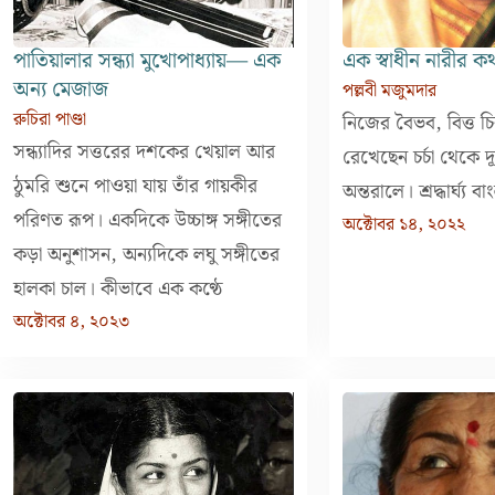
পাতিয়ালার সন্ধ্যা মুখোপাধ্যায়— এক
এক স্বাধীন নারীর ক
অন্য মেজাজ
পল্লবী মজুমদার
রুচিরা পাণ্ডা
নিজের বৈভব, বিত্ত 
সন্ধ্যাদির সত্তরের দশকের খেয়াল আর
রেখেছেন চর্চা থেকে দ
ঠুমরি শুনে পাওয়া যায় তাঁর গায়কীর
অন্তরালে। শ্রদ্ধার্ঘ্য 
পরিণত রূপ। একদিকে উচ্চাঙ্গ সঙ্গীতের
অক্টোবর ১৪, ২০২২
কড়া অনুশাসন, অন্যদিকে লঘু সঙ্গীতের
হালকা চাল। কীভাবে এক কণ্ঠে
অক্টোবর ৪, ২০২৩