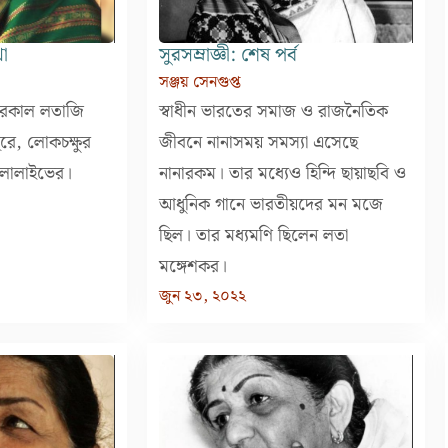
থা
সুরসম্রাজ্ঞী: শেষ পর্ব
সঞ্জয় সেনগুপ্ত
চিরকাল লতাজি
স্বাধীন ভারতের সমাজ ও রাজনৈতিক
ূরে, লোকচক্ষুর
জীবনে নানাসময় সমস্যা এসেছে
বাংলালাইভের।
নানারকম। তার মধ্যেও হিন্দি ছায়াছবি ও
আধুনিক গানে ভারতীয়দের মন মজে
ছিল। তার মধ্যমণি ছিলেন লতা
মঙ্গেশকর।
জুন ২৩, ২০২২