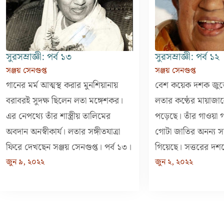
সুরসম্রাজ্ঞী: পর্ব ১৩
সুরসম্রাজ্ঞী: পর্ব ১২
সঞ্জয় সেনগুপ্ত
সঞ্জয় সেনগুপ্ত
গানের মর্ম আত্মস্থ করার মুনশিয়ানায়
বেশ কয়েক দশক জুড়ে হ
বরাবরই সুদক্ষ ছিলেন লতা মঙ্গেশকর।
লতার কণ্ঠের মায়াজ
এর নেপথ্যে তাঁর শাস্ত্রীয় তালিমের
পড়েছে। তাঁর গাওয়া
অবদান অনস্বীকার্য। লতার সঙ্গীতযাত্রা
গোটা জাতির অনন্য স
ফিরে দেখছেন সঞ্জয় সেনগুপ্ত। পর্ব ১৩।
গিয়েছে। সত্তরের দশ
জুন ৯, ২০২২
জুন ২, ২০২২