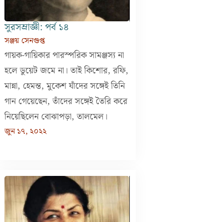
সুরসম্রাজ্ঞী: পর্ব ১৪
সঞ্জয় সেনগুপ্ত
গায়ক-গায়িকার পারস্পরিক সামঞ্জস্য না
হলে ডুয়েট জমে না। তাই কিশোর, রফি,
মান্না, হেমন্ত, মুকেশ যাঁদের সঙ্গেই তিনি
গান গেয়েছেন, তাঁদের সঙ্গেই তৈরি করে
নিয়েছিলেন বোঝাপড়া, তালমেল।
জুন ১৭, ২০২২