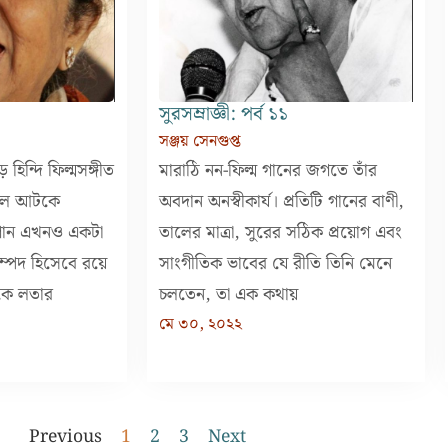
সুরসম্রাজ্ঞী: পর্ব ১১
সঞ্জয় সেনগুপ্ত
িন্দি ফিল্মসঙ্গীত
মারাঠি নন-ফিল্ম গানের জগতে তাঁর
ালে আটকে
অবদান অনস্বীকার্য। প্রতিটি গানের বাণী,
 গান এখনও একটা
তালের মাত্রা, সুরের সঠিক প্রয়োগ এবং
ম্পদ হিসেবে রয়ে
সাংগীতিক ভাবের যে রীতি তিনি মেনে
কে লতার
চলতেন, তা এক কথায়
মে ৩০, ২০২২
Previous
1
2
3
Next