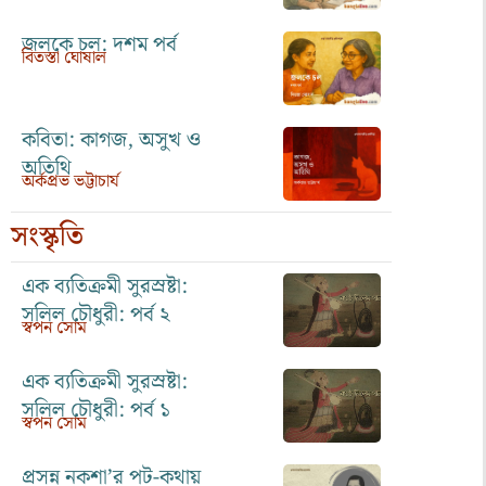
জলকে চল: দশম পর্ব
বিতস্তা ঘোষাল
কবিতা: কাগজ, অসুখ ও
অতিথি
অর্কপ্রভ ভট্টাচার্য
সংস্কৃতি
এক ব্যতিক্রমী সুরস্রষ্টা:
সলিল চৌধুরী: পর্ব ২
স্বপন সোম
এক ব্যতিক্রমী সুরস্রষ্টা:
সলিল চৌধুরী: পর্ব ১
স্বপন সোম
প্রসন্ন নকশা’র পট-কথায়