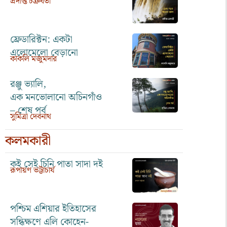
প্রদীপ্ত চক্রবর্তী
ফ্রেডারিক্টন: একটা
এলোমেলো বেড়ানো
কাকলি মজুমদার
রঞ্জু ভ্যালি,
এক মনভোলানো অচিনগাঁও
– শেষ পর্ব
সুমিত্রা দেবনাথ
কলমকারী
কই সেই চিনি পাতা সাদা দই
রূপায়ণ ভট্টাচার্য
পশ্চিম এশিয়ার ইতিহাসের
সন্ধিক্ষণে এলি কোহেন-