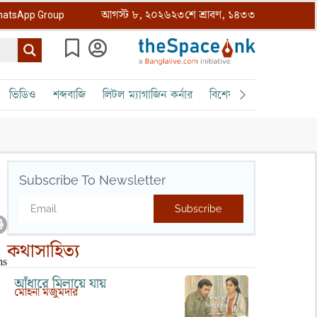
আগস্ট ৮, ২০২৬
২৩শে শ্রাবণ, ১৪৩৩
atsApp Group
ভিডিও
শব্দবাজি
লিটল ম্যাগাজিন কর্নার
বিশেষ ক্রোড়পত্র
বৈঠক
Subscribe To Newsletter
Subscribe
কথাসাহিত্য
আঁধারে মিলায়ে যায়
মোহনা মজুমদার