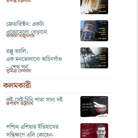
প্রদীপ্ত চক্রবর্তী
ফ্রেডারিক্টন: একটা
এলোমেলো বেড়ানো
কাকলি মজুমদার
রঞ্জু ভ্যালি,
এক মনভোলানো অচিনগাঁও
– শেষ পর্ব
সুমিত্রা দেবনাথ
কলমকারী
কই সেই চিনি পাতা সাদা দই
রূপায়ণ ভট্টাচার্য
পশ্চিম এশিয়ার ইতিহাসের
সন্ধিক্ষণে এলি কোহেন-