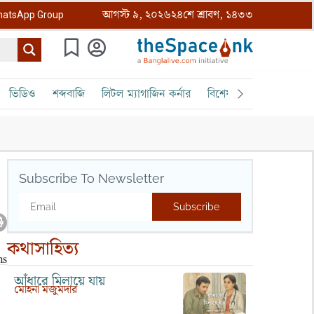
আগস্ট ৯, ২০২৬
২৪শে শ্রাবণ, ১৪৩৩
atsApp Group
ভিডিও
শব্দবাজি
লিটল ম্যাগাজিন কর্নার
বিশেষ ক্রোড়পত্র
বৈঠক
Subscribe To Newsletter
Subscribe
কথাসাহিত্য
আঁধারে মিলায়ে যায়
মোহনা মজুমদার