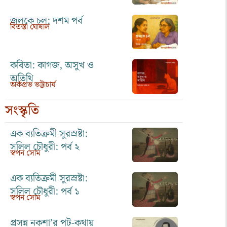
জলকে চল: দশম পর্ব
বিতস্তা ঘোষাল
কবিতা: কাগজ, অসুখ ও
অতিথি
অর্কপ্রভ ভট্টাচার্য
সংস্কৃতি
এক ব্যতিক্রমী সুরস্রষ্টা:
সলিল চৌধুরী: পর্ব ২
স্বপন সোম
এক ব্যতিক্রমী সুরস্রষ্টা:
সলিল চৌধুরী: পর্ব ১
স্বপন সোম
প্রসন্ন নকশা’র পট-কথায়