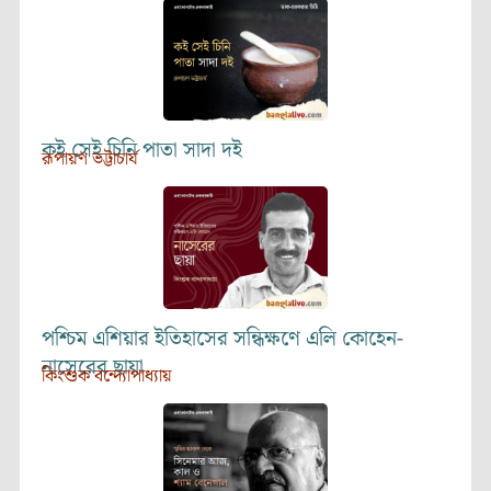
কই সেই চিনি পাতা সাদা দই
রূপায়ণ ভট্টাচার্য
পশ্চিম এশিয়ার ইতিহাসের সন্ধিক্ষণে এলি কোহেন-
নাসেরের ছায়া
কিংশুক বন্দ্যোপাধ্যায়