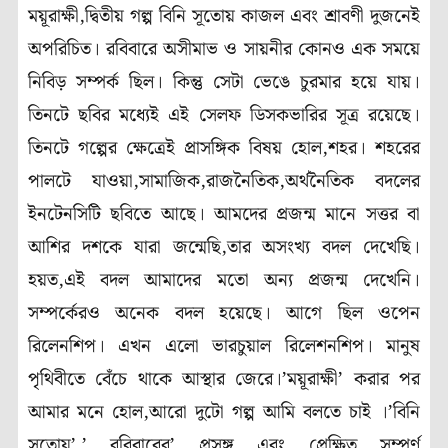
ময়ূরাক্ষী,দ্বিতীয় গল্প বিনি সূতোয় কাজল এবং শ্রাবণী দুজনেই
অপরিচিত। রবিবারে অসীমাভ ও সায়নীর কোনও এক সময়ে
নিবিড় সম্পর্ক ছিল। কিন্তু সেটা ভেঙে চুরমার হয়ে যায়।
তিনটে ছবির মধ্যেই এই সেলফ ডিসকভারির সূত্র রয়েছে।
তিনটে গল্পের ক্ষেত্রেই প্রাসঙ্গিক বিষয় হোল,শহর। শহরের
পালটে যাওয়া,সামাজিক,রাজনৈতিক,অর্থনৈতিক বদলের
ইনটেনসিটি ছবিতে আছে। আমদের প্রজন্ম মানে সত্তর বা
আশির দশকে যারা জন্মেছি,তার অসংখ্য বদল দেখেছি।
হয়ত,এই বদল আমাদের মতো অন্য প্রজন্ম দেখেনি।
সম্পর্কেরও অনেক বদল হয়েছে। আগে ছিল ওপেন
রিলেনশিপ। এখন এলো ভারচুয়াল রিলেশনশিপ। মানুষ
পৃথিবীতে বেঁচে থাকে আস্থার জেরে।’ময়ূরাক্ষী’ করার পর
আমার মনে হোল,আরো দুটো গল্প আমি বলতে চাই ।’বিনি
সূতোয়’,’ রবিবারের’ প্রসঙ্গ এবং প্রেক্ষিত সম্পূর্ণ