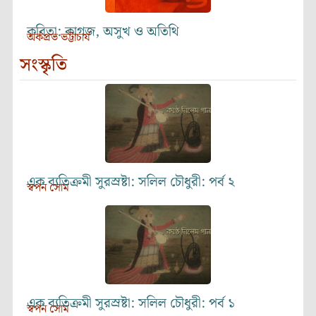
কবিতা: কাগজ, অসুখ ও অতিথি
অর্কপ্রভ ভট্টাচার্য
সংস্কৃতি
এক ব্যতিক্রমী সুরস্রষ্টা: সলিল চৌধুরী: পর্ব ২
স্বপন সোম
এক ব্যতিক্রমী সুরস্রষ্টা: সলিল চৌধুরী: পর্ব ১
স্বপন সোম