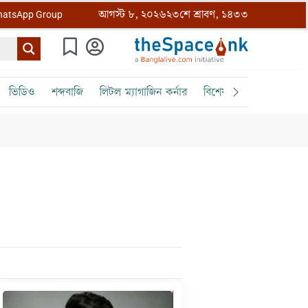
আগস্ট ৮, ২০২৬
২৩শে শ্রাবণ, ১৪৩৩
atsApp Group
ভিডিও
শব্দবাজি
লিটল ম্যাগাজিন কর্নার
বিশেষ ক্রোড়পত্র
বৈঠক