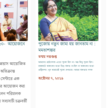
 ৫০- আয়োজনে
পুজোয় নতুন জামা হয় জানতাম না :
মমতাশঙ্কর
তন্ময় দত্তগুপ্ত
আমাদের ছোটবেলায় এতো পুজো ছিল না। অল্প কিছু পুজো ছিল।
ী প্রয়াস আয়োজিত
রাস্তাঘাটে আজকের মতো ভিড় থাকত না।ছিল না আজকের মতো
অতিক্রান্ত
রেস্ট্রিকশন। খুব আরামেই পুজো দেখতাম। আমরা থাকতাম গলফ
সেন্টারে এক
অক্টোবর ৭, ২০১৯
িতার আয়োজন করা
িলেন পরিচালক
সব্যসাচী চক্রবর্তী