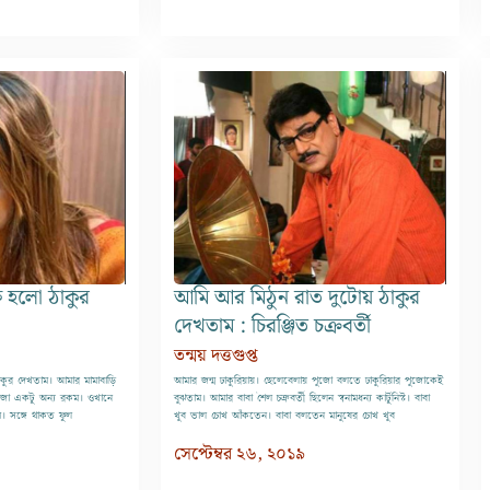
ু হলো ঠাকুর
আমি আর মিঠুন রাত দুটোয় ঠাকুর
দেখতাম : চিরঞ্জিত চক্রবর্তী
তন্ময় দত্তগুপ্ত
াকুর দেখতাম। আমার মামাবাড়ি
আমার জন্ম ঢাকুরিয়ায়। ছেলেবেলায় পুজো বলতে ঢাকুরিয়ার পুজোকেই
মজা একটু অন্য রকম। ওখানে
বুঝতাম। আমার বাবা শৈল চক্রবর্তী ছিলেন স্বনামধন্য কার্টুনিস্ট। বাবা
ম। সঙ্গে থাকত ফুল
খুব ভাল চোখ আঁকতেন। বাবা বলতেন মানুষের চোখ খুব
সেপ্টেম্বর ২৬, ২০১৯