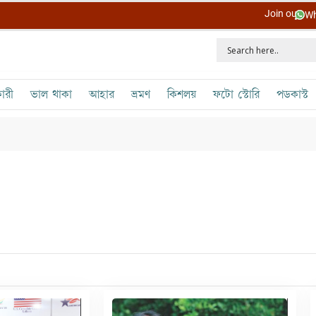
Join our
Wh
ারী
ভাল থাকা
আহার
ভ্রমণ
কিশলয়
ফটো স্টোরি
পডকাস্ট