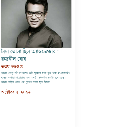
চাঁদা তোলা ছিল অ্যাডভেঞ্চার :
রুদ্রনীল ঘোষ
তন্ময় দত্তগুপ্ত
আমার বেড়ে ওঠা হাওড়ায়। তাই পুজোর সঙ্গে যুক্ত থাকা হাওড়াতেই।
হাওড়া জগাছা বারোয়ারি বলে একটা সর্বজনীন দুর্গোৎসবে হোত।
আমার বাড়ির লোক ওই পুজোর সঙ্গে যুক্ত ছিলেন।
অক্টোবর ৭, ২০১৯