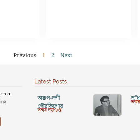
Previous
1
2
Next
Latest Posts
ve.com
অরূপ-দর্শী
আঁধা
তন্ময়
ink
গৌরকিশোর
তন্ময় দত্তগুপ্ত