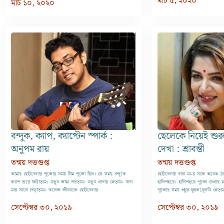
মার্চ ৫, ২০২০
মার্চ ১০, ২০২০
বন্দুক, ক্যাপ, ক্যাপ্টেন স্পার্ক :
ছেলেকে নিয়েই শুর
অনুপম রায়
দেখা : শ্রাবন্তী
তন্ময় দত্তগুপ্ত
তন্ময় দত্তগুপ্ত
আমার ছোটবেলার পুজোর সময় থিম পুজো ছিল। সে সময় বন্দুকে
ছোটবেলায় বাবা মা-র সঙ্গে অনেক ঠ
ক্যাপ ভরে ফাটাতাম। নতুন জামা পরতাম। নতুন খাবার খেতাম। বাবা
হালিশহরে। হালিশহরে পুজো দেখার 
মার সাথে বেড়াতাম। কলেজ জীবনকে ছোটবেলার
পুজোর সময় প্রচুর ফুচকা,ঘুগনি খেতা
সেপ্টেম্বর ৩০, ২০১৯
সেপ্টেম্বর ৩০, ২০১৯