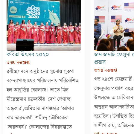
কবিতা উৎসব ২০২০
জম জমাট ফেলুদা
প্রয়াস
তন্ময় দত্তগুপ্ত
তন্ময় দত্তগুপ্ত
রবীন্দ্রসদনে অনুষ্ঠানের সূচনায় সুতপা
গত ২৯শে ফেব্রুয়ার
বন্দ্যোপাধ্যায়ের পরিচালনায় পরিবেশিত
ফেলুদার পঞ্চাশ বছর 
হল আবৃত্তির কোলাজ। তাতে ছিল
উপলক্ষে আমেরিকান 
নীরেন্দ্রনাথ চক্রবর্তীর 'দেশ দেখাচ্ছ
অন্তরঙ্গ আলাপচার
অন্ধকার',অমিতাভ দাশগুপ্তর 'আমার
হয়েছিল। উপস্থিত ছ
নাম ভারতবর্ষ', শমীন্দ্র ভৌমিকের
সন্দীপ রায়, অভিনেতা 
'ভারতবর্ষ।' কোলাজের বিষয়বস্তুতে