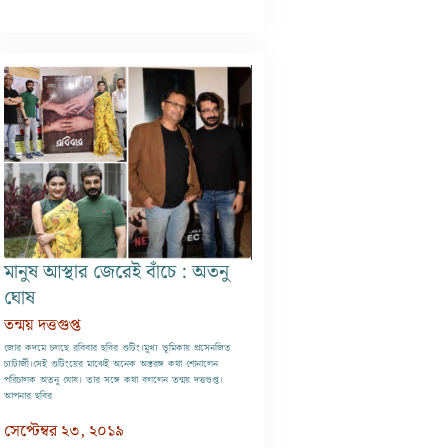
মানুষ আস্থার জেরেই বাঁচে : অতনু
ঘোষ
তন্ময় দত্তগুপ্ত
জোর কদমে চলছে রবিবার ছবির শুটিং।মুখ্য ভূমিকায় প্রসেনজিত
চ্যাটার্জী।সেই শুটিংয়ের মাঝেই অনেক অন্তরঙ্গ কথা শোনালেন
পরিচালক অতনু ঘোষ। তার সঙ্গে কথা বললেন তন্ময় দত্তগুপ্ত।
আপনার ছবির
সেপ্টেম্বর ২৩, ২০১৯