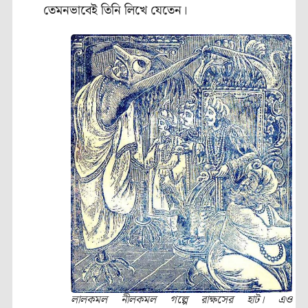
তেমনভাবেই তিনি লিখে যেতেন।
লালকমল নীলকমল গল্পে রাক্ষসের হাট। এও