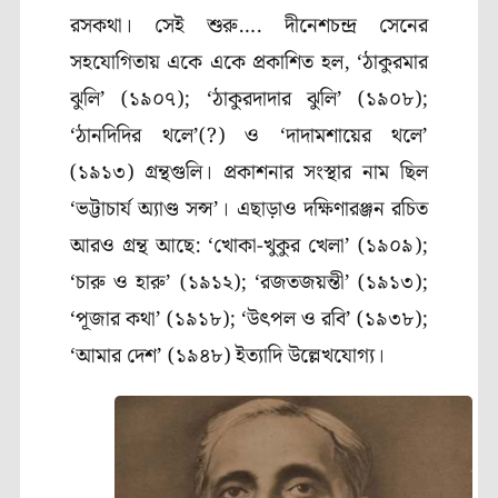
রসকথা। সেই শুরু…. দীনেশচন্দ্র সেনের
সহযোগিতায় একে একে প্রকাশিত হল
, ‘
ঠাকুরমার
ঝুলি’ (১৯০৭)
; ‘
ঠাকুরদাদার ঝুলি’ (১৯০৮)
;
‘
ঠানদিদির থলে’(
?)
ও ‘দাদামশায়ের থলে’
(১৯১৩) গ্রন্থগুলি। প্রকাশনার সংস্থার নাম ছিল
‘ভট্টাচার্য অ্যাণ্ড সন্স’। এছাড়াও দক্ষিণারঞ্জন রচিত
আরও গ্রন্থ আছে: ‘খোকা-খুকুর খেলা’ (১৯০৯)
;
‘
চারু ও হারু’ (১৯১২)
; ‘
রজতজয়ন্তী’ (১৯১৩)
;
‘
পূজার কথা’ (১৯১৮)
; ‘
উৎপল ও রবি’ (১৯৩৮)
;
‘
আমার দেশ’ (১৯৪৮) ইত্যাদি উল্লেখযোগ্য।