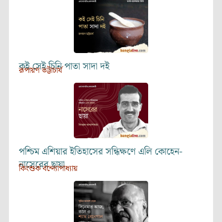
কই সেই চিনি পাতা সাদা দই
রূপায়ণ ভট্টাচার্য
পশ্চিম এশিয়ার ইতিহাসের সন্ধিক্ষণে এলি কোহেন-
নাসেরের ছায়া
কিংশুক বন্দ্যোপাধ্যায়