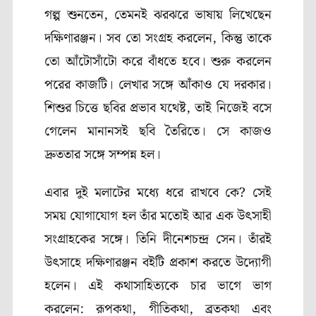
গল্প শুনতেন
,
তেমনই ঝরঝরে ভাষায় লিখেছেন
দক্ষিণারঞ্জন। সব তো সংগ্রহ করলেন
,
কিন্তু তাকে
তো আঁটোসাঁটো করে বাঁধতে হবে। শুরু করলেন
পরের কাজটি। লেখার সঙ্গে আঁকাও যে দরকার।
শিশুর চিত্তে ছবির প্রভাব যথেষ্ট
, তাই
নিজেই বসে
গেলেন মানানসই ছবি তৈরিতে। সে কাজও
দ্রুততার সঙ্গে সম্পন্ন হল।
এবার দুই মলাটের মধ্যে ধরে রাখবে কে
?
সেই
সময় যোগাযোগ হল তাঁর মতোই আর এক উৎসাহী
সংগ্রাহকের সঙ্গে। তিনি দীনেশচন্দ্র সেন। তাঁরই
উৎসাহে দক্ষিণারঞ্জন বইটি প্রকাশ করতে উদ্যোগী
হলেন। এই কথাসাহিত্যকে চার ভাগে ভাগ
করলেন: রূপকথা
,
গীতিকথা
,
ব্রতকথা এবং