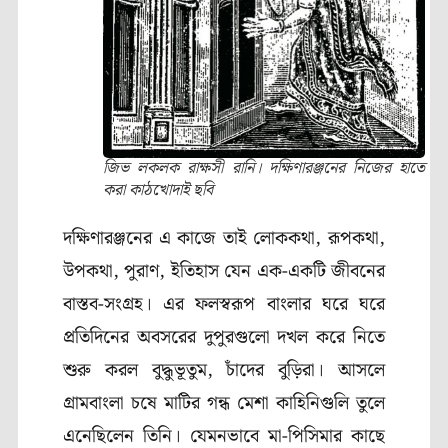
জিভ লকলক রাক্ষসী রানি। দক্ষিণারঞ্জনের নিজের হাতে
করা কাঠখোদাই ছবি
দক্ষিণারঞ্জনের এ কাজে তাই লোককথা
,
রূপকথা
,
উপকথা
,
পুরাণ
,
ইতিহাস যেন এক-একটি জীবনের
বাস্তব-সংগ্রহ। এর ফলস্বরূপ বাংলার ঘরে ঘরে
প্রতিদিনের অবসরের দুপুরগুলো দখল করে নিতে
শুরু করল বুদ্ধুভূতুম
,
চাঁদের বুড়িরা। আসলে
গ্রামবাংলা চষে মাটির গন্ধ মেশা কাহিনিগুলি তুলে
এনেছিলেন তিনি। যেমনভাবে মা-পিসিমার কাছে