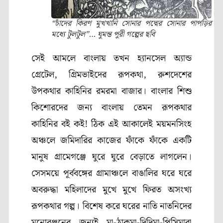
“চাঁদের কিরণ মুখখানি সোনার পদ্মের সোনার পাপড়ির
মধ্যে টুলটুল”… ঘুমন্ত পুরী গল্পের ছবি
সেই আমলে বাংলায় তখন হ্যানসেল অ্যান্ড
গ্রেটেল
,
গ্রিমভাইদের রূপকথা
,
রুশদেশের
উপকথার কাহিনির রমরমা বাজার। বাংলার শিশু
কিশোরদের জন্য বাংলায় তেমন রূপকথার
কাহিনির বই কই! ঠিক এই আকালেই ময়মনসিংহ
অঞ্চলে জমিদারির কাজের ফাঁকে ফাঁকে একটি
মানুষ গ্রামেগঞ্জে ঘুরে ঘুরে বেড়াতে লাগলেন।
সেসময়ে পূর্ববঙ্গের গ্রামাঞ্চলে বাঙালির ঘরে ঘরে
অবরুদ্ধা মহিলাদের মুখে মুখে ফিরত অসংখ্য
রূপকথার গল্প। বিশেষ করে ঘরের নাতি নাতনিদের
মনোরঞ্জনের জন্যই মা-ঠাকুমা-দিদিমা-পিসিমারা