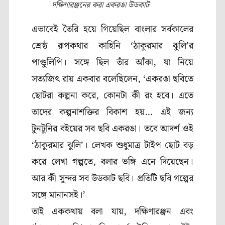
দক্ষিণারঞ্জনের করা একরঙা উডকাট
এভাবেই তৈরি হয়ে গিয়েছিল বাংলার সর্বকালের
শ্রেষ্ঠ রূপকথার কাহিনি ‘ঠাকুরমার ঝুলি’র
পাণ্ডুলিপি। সঙ্গে ছিল তাঁর আঁকা
,
যা নিয়ে
সত্যজিৎ রায় একবার বলেছিলেন
,
‘
একরঙা ছবিতে
ছোটরা কল্পনা করে
,
কোনটা কী রং হবে। এতে
তাদের কল্পনাশক্তির বিকাশ হয়… এই জন্য
টুনটুনির বইয়ের সব ছবি একরঙা। তবে আদর্শ ওই
‘ঠাকুরমার ঝুলি’। লেখক শুধুমাত্র টাইপ ছোট বড়
করে লেখা গল্পতে
,
বলার ভঙ্গি এনে দিয়েছেন।
আর কী সুন্দর সব উডকাট ছবি। প্রতিটি ছবি গল্পের
সঙ্গে মানানসই।’
তাই এককথায় বলা যায়, দক্ষিণারঞ্জন এবং