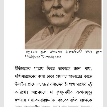
ঠাকুরমার ঝুলি প্রকাশের গুরুদায়িত্বটি কাঁধে তুলে
নিয়েছিলেন দীনেশচন্দ্র সেন
ইতিহাসের পাতায় ফিরে তাকালে জানা যায়,
দক্ষিণারঞ্জনের জন্ম ঢাকা জেলার সাভারের কাছে
উলাইল গ্রামে। ১২৮৪ বঙ্গাব্দের বৈশাখ মাসের দুই
তারিখে। অল্পবয়সে মা
কুসুমময়ীর অকালমৃত্যূ
হওয়ায় বাবা রমদারঞ্জন নয় বছরের দক্ষিণারঞ্জনকে