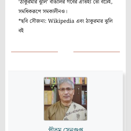
‘ঠাকুরমার ঝুলি’ বাঙালির গর্বের ঐতিহ্য তো বটেই,
সমধিকরূপে সমকালীনও।
*ছবি সৌজন্য: Wikipedia এবং ঠাকুরমার ঝুলি
বই
পীতম সেনগুপ্ত