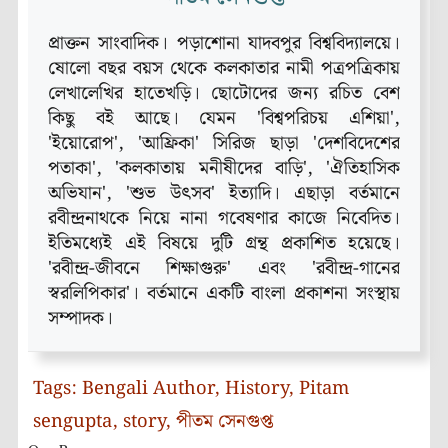
প্রাক্তন সাংবাদিক। পড়াশোনা যাদবপুর বিশ্ববিদ্যালয়ে।
ষোলো বছর বয়স থেকে কলকাতার নামী পত্রপত্রিকায়
লেখালেখির হাতেখড়ি। ছোটোদের জন্য রচিত বেশ
কিছু বই আছে। যেমন 'বিশ্বপরিচয় এশিয়া',
'ইয়োরোপ', 'আফ্রিকা' সিরিজ ছাড়া 'দেশবিদেশের
পতাকা', 'কলকাতায় মনীষীদের বাড়ি', 'ঐতিহাসিক
অভিযান', 'শুভ উৎসব' ইত্যাদি। এছাড়া বর্তমানে
রবীন্দ্রনাথকে নিয়ে নানা গবেষণার কাজে নিবেদিত।
ইতিমধ্যেই এই বিষয়ে দুটি গ্রন্থ প্রকাশিত হয়েছে।
'রবীন্দ্র-জীবনে শিক্ষাগুরু' এবং 'রবীন্দ্র-গানের
স্বরলিপিকার'। বর্তমানে একটি বাংলা প্রকাশনা সংস্থায়
সম্পাদক।
Tags:
Bengali Author
,
History
,
Pitam
sengupta
,
story
,
পীতম সেনগুপ্ত