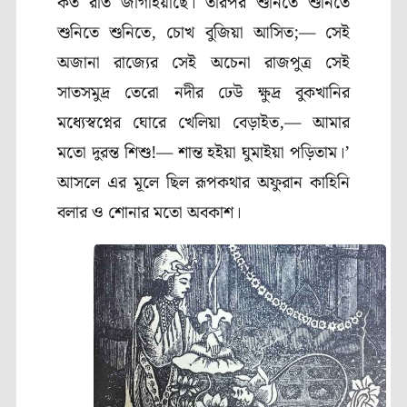
কত রাত জাগাইয়াছে। তারপর শুনিতে শুনিতে
শুনিতে শুনিতে
,
চোখ বুজিয়া আসিত
;—
সেই
অজানা রাজ্যের সেই অচেনা রাজপুত্র সেই
সাতসমুদ্র তেরো নদীর ঢেউ ক্ষুদ্র বুকখানির
মধ্যেস্বপ্নের ঘোরে খেলিয়া বেড়াইত
,—
আমার
মতো দুরন্ত শিশু!— শান্ত হইয়া ঘুমাইয়া পড়িতাম।’
আসলে এর মূলে ছিল রূপকথার অফুরান কাহিনি
বলার ও শোনার মতো অবকাশ।