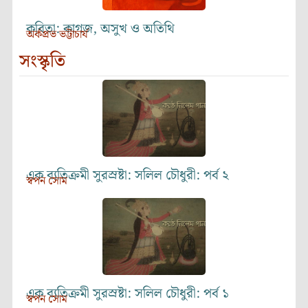
কবিতা: কাগজ, অসুখ ও অতিথি
অর্কপ্রভ ভট্টাচার্য
সংস্কৃতি
এক ব্যতিক্রমী সুরস্রষ্টা: সলিল চৌধুরী: পর্ব ২
স্বপন সোম
এক ব্যতিক্রমী সুরস্রষ্টা: সলিল চৌধুরী: পর্ব ১
স্বপন সোম