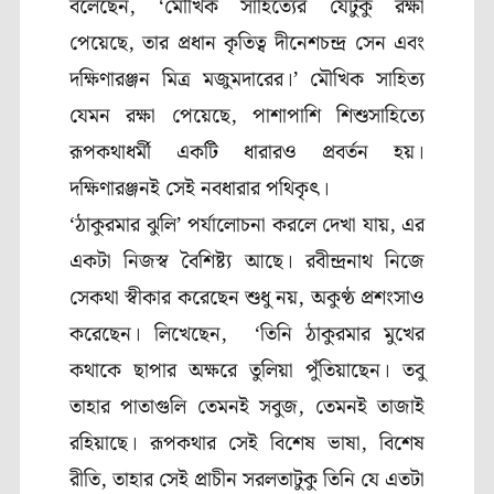
বলেছেন
, ‘
মৌখিক সাহিত্যের যেটুকু রক্ষা
পেয়েছে
,
তার প্রধান কৃতিত্ব দীনেশচন্দ্র সেন এবং
দক্ষিণারঞ্জন মিত্র মজুমদারের।’ মৌখিক সাহিত্য
যেমন রক্ষা পেয়েছে
,
পাশাপাশি শিশুসাহিত্যে
রূপকথাধর্মী একটি ধারারও প্রবর্তন হয়।
দক্ষিণারঞ্জনই সেই নবধারার পথিকৃৎ।
‘
ঠাকুরমার ঝুলি’ পর্যালোচনা করলে দেখা যায়, এর
একটা নিজস্ব বৈশিষ্ট্য আছে। রবীন্দ্রনাথ নিজে
সেকথা স্বীকার করেছেন শুধু নয়
,
অকুণ্ঠ প্রশংসাও
করেছেন। লিখেছেন
, ‘
তিনি ঠাকুরমার মুখের
কথাকে ছাপার অক্ষরে তুলিয়া পুঁতিয়াছেন। তবু
তাহার পাতাগুলি তেমনই সবুজ
,
তেমনই তাজাই
রহিয়াছে। রূপকথার সেই বিশেষ ভাষা
,
বিশেষ
রীতি
,
তাহার সেই প্রাচীন সরলতাটুকু তিনি যে এতটা