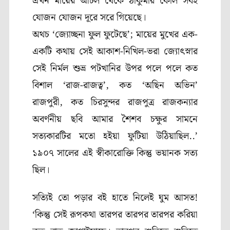
এখন মায়ের আঁচল থেকে ঠাকুমার কোল সবই
যোজন যোজন দূরে সরে গিয়েছে।
অথচ ‘জ্যোচ্ছনা ফুল ফুটেছে’
;
মায়ের মুখের এক-
একটি কথায় সেই আকাশ-নিখিল-ভরা জ্যোৎস্নার
সেই নির্মল শুভ্র পটখানির উপর পলে পলে কত
বিশাল ‘রাজ-রাজত্ব’
,
কত ‘অছিন অভিন’
রাজপুরী
,
কত চিরসুন্দর রাজপুত্র রাজকন্যার
অবর্ণনীয় ছবি আমার শৈশব চক্ষুর সামনে
সত্যকারটির
মতো হইয়া ফুটিয়া উঠিয়াছিল..’
১৯০৭ সালের এই স্বীকারোক্তি কিন্তু ভয়ানক সত্য
ছিল।
সত্যিই তো পড়ার বই হাতে নিলেই ঘুম আসত!
‘কিন্তু সেই রূপকথা তারপর তারপর তারপর করিয়া