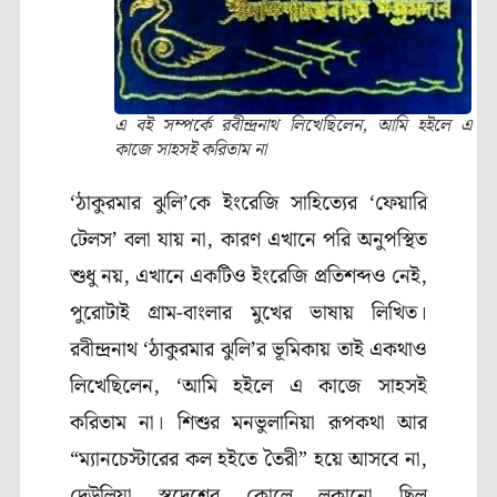
এ বই সম্পর্কে রবীন্দ্রনাথ লিখেছিলেন, আমি হইলে এ
কাজে সাহসই করিতাম না
‘
ঠাকুরমার ঝুলি’কে ইংরেজি সাহিত্যের ‘ফেয়ারি
টেলস’ বলা যায় না
,
কারণ এখানে পরি অনুপস্থিত
শুধু নয়
,
এখানে একটিও ইংরেজি প্রতিশব্দও নেই
,
পুরোটাই গ্রাম-বাংলার মুখের ভাষায় লিখিত।
রবীন্দ্রনাথ ‘ঠাকুরমার ঝুলি’র ভূমিকায় তাই একথাও
লিখেছিলেন
, ‘
আমি হইলে এ কাজে সাহসই
করিতাম না। শিশুর মনভুলানিয়া রূপকথা আর
“ম্যানচেস্টারের কল হইতে তৈরী” হয়ে আসবে না
,
দেউলিয়া স্বদেশের কোলে লুকানো ছিল