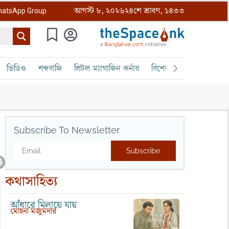
আগস্ট ৮, ২০২৬
২৪শে শ্রাবণ, ১৪৩৩
atsApp Group
ভিডিও
শব্দবাজি
লিটল ম্যাগাজিন কর্নার
বিশেষ ক্রোড়পত্র
বৈঠক
Subscribe To Newsletter
Subscribe
কথাসাহিত্য
আঁধারে মিলায়ে যায়
মোহনা মজুমদার