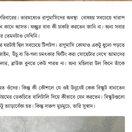
পরিবারের
।
তারমধ্যেও রাণুমাসিদের অবস্থা বোধহয় সবচেয়ে খারাপ
ন কানে আসত। ফল্গুর বাবা কী চাকরি করতেন জানি না
।
অন্য সবার
ে তেমনটাও দেখিনি।
 ওদের ঘরটাই ছিল সবচেয়ে টিপটপ। রাণুমাসি কোথাও একটু ধুলো পড়তে
জাইন
,
উঁচু বা ভি-গলা চমৎকার ফিটিং করা সোয়েটার দেখে আমাদের
লার
,
ব্লাউজ বুনতে কেউ পারত না। অন্য মহিলারা উল কিনে তাঁকে
ত ওঁদের। কিন্তু কী কৌশলে যে ওই উনুনেই কেক বিস্কুট বানাতেন
িনিয়মের ডেকচিতে বালিটালি দিয়ে কীভাবে যেন করতেন। বিস্কুটগুলো
ু ত্যাড়াবেঁকা হত। কিন্তু দারুণ মুচমুচে
,
ভারি সুস্বাদ।