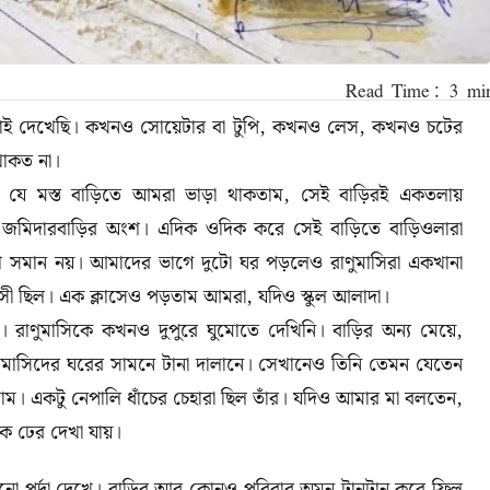
াই দেখেছি। কখনও সোয়েটার বা টুপি
,
কখনও লেস
,
কখনও চটের
 থাকত না।
ে যে মস্ত বাড়িতে আমরা ভাড়া থাকতাম
,
সেই বাড়িরই একতলায়
ো জমিদারবাড়ির অংশ
।
এদিক ওদিক করে সেই বাড়িতে বাড়িওলারা
শ সমান নয়
।
আমাদের ভাগে দুটো ঘর পড়লেও রাণুমাসিরা একখানা
য়সী ছিল। এক ক্লাসেও পড়তাম আমরা
,
যদিও স্কুল আলাদা।
খুব। রাণুমাসিকে কখনও দুপুরে ঘুমোতে দেখিনি
।
বাড়ির অন্য মেয়ে
,
াসিদের ঘরের সামনে টানা দালানে
।
সেখানেও তিনি তেমন যেতেন
তাম। একটু নেপালি ধাঁচের চেহারা ছিল তাঁর। যদিও আমার মা বলতেন,
াক ঢের দেখা যায়।
ো পর্দা দেখে। বাড়ির আর কোনও পরিবার অমন টানটান করে ফ্রিল