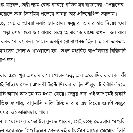
এক মস্তবড়
,
ভারী নরম কেক বানিয়ে বাড়ির সব বাচ্চাদের খাওয়াতেন।
ুকরোতে ক
’
টা কিসমিস পড়েছে আমরা তার প্রতিযোগিতা করতাম।
রছে, সেটাও আমরা সবাই জানতাম। ফল্গু বা আমার হাত দিয়েই ওরা
ে পড়া শেষ করে ওর বাবার সঙ্গে আদালতে যাচ্ছে তখন। ওর বাবা
ে ঝকঝকে রং করা
,
সামনে একটুকরো বাগানও ছিল। আমরা ভাবতাম
 মাংসের পোলাও খাওয়ানো হয়। তখন মধ্যবিত্ত বাঙালিঘরে বিরিয়ানি
লাও হত।
 বাবা এসে খুব অপমান করে গেলেন ফল্গু আর অমলাদির বাবাকে। কী
াই দাঁড়িয়ে গেল
।
এমনকী উল্টোদিকের বাড়ির শীলুরা উঁকিঝঁকি দিতে
াকি অনাথ আশ্রমে বড় হওয়া মেয়ে। ফল্গুর বাবা ওই আশ্রমেই চাকরি
ক ব্যাপার, রাণুমাসি নাকি খ্রিস্টান আর এই বিয়ের জন্যই ফল্গুর
ন মেমরা ওই আশ্রমটা চালায়।
ছেন বা মেমেদের মতো উল বুনতে পারেন, সেই রহস্য তেতলার মেয়েলি
্জন করে বলে গিয়েছিলেন জাতজন্মহীন খ্রিস্টান মায়ের মেয়েকে তিনি