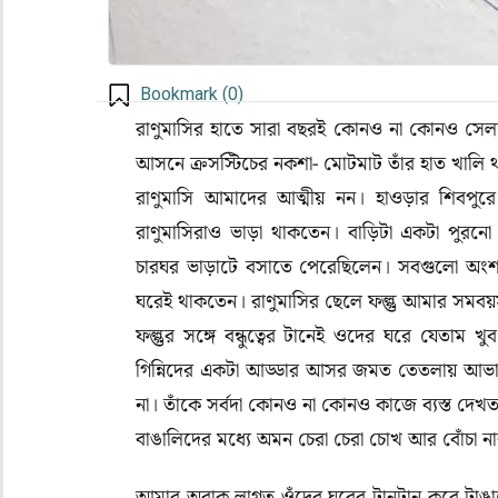
Bookmark (
0
)
রাণুমাসির হাতে সারা বছরই কোনও না কোনও সেল
আসনে ক্রসস্টিচের নকশা- মোটমাট তাঁর হাত খালি
রাণুমাসি আমাদের আত্মীয় নন
।
হাওড়ার শিবপুর
রাণুমাসিরাও ভাড়া থাকতেন। বাড়িটা একটা পুরন
চারঘর ভাড়াটে বসাতে পেরেছিলেন। সবগুলো অং
ঘরেই থাকতেন। রাণুমাসির ছেলে ফল্গু আমার সমব
ফল্গুর সঙ্গে বন্ধুত্বের টানেই ওদের ঘরে যেতাম 
গিন্নিদের একটা আড্ডার আসর জমত তেতলায় আভাম
না। তাঁকে সর্বদা কোনও না কোনও কাজে ব্যস্ত দেখ
বাঙালিদের মধ্যে অমন চেরা চেরা চোখ আর বোঁচা ন
আমার অবাক লাগত ওঁদের ঘরের টানটান করে টাঙান