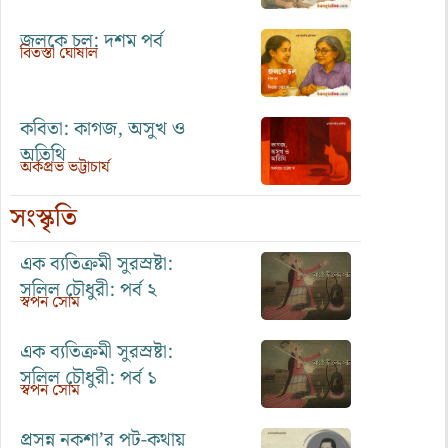
জলকে চল: দশম পর্ব
বিতস্তা ঘোষাল
কবিতা: কাগজ, অসুখ ও
অতিথি
অর্কপ্রভ ভট্টাচার্য
সংস্কৃতি
এক ব্যতিক্রমী সুরস্রষ্টা:
সলিল চৌধুরী: পর্ব ২
স্বপন সোম
এক ব্যতিক্রমী সুরস্রষ্টা:
সলিল চৌধুরী: পর্ব ১
স্বপন সোম
প্রসন্ন নকশা’র পট-কথায়