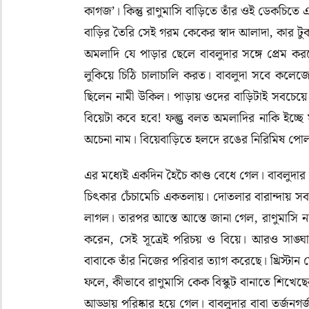
কাগজ
’
। কিন্তু রাণুমাসি বাড়িতে তাঁর ওই ডেকচিতে 
বাড়ির তৈরি সেই গরম কেকের স্বাদ আলাদা
,
কার ট
অমলাদি যে পাড়ার ছেলে বাবলুদার সঙ্গে প্রেম ক
লুকিয়ে চিঠি চালাচালি করত। বাবলুদা সবে কলেজ
ছিলেন নামী উকিল। পাড়ায় ওদের বাড়িটাই সবচেয়
বিয়েটা কবে হবে
!
ফল্গু বলত অমলাদির নাকি ইচ্ছে
অচেনা নাম। বিয়েবাড়িতে হলদে রঙের নিরিমিষ পো
এর মধ্যেই একদিন হৈচৈ কাণ্ড বেধে গেল
।
বাবলুদার
চিৎকার চেঁচামেচি একতলায়
।
দোতলার বারান্দায় সব
লাগল। তারপর আস্তে আস্তে জানা গেল, রাণুমাসি ন
করেন
,
সেই সূত্রেই পরিচয় ও বিয়ে। আরও সাঙ্ঘাতি
বাবাকে তাঁর নিজের পরিবার ত্যাগ করেছে। খ্রিস্টা
ফলে, কীভাবে রাণুমাসি কেক বিস্কুট বানাতে শিখে
আড্ডায় পরিষ্কার হয়ে গেল। বাবলুদার বাবা তর্জনগর