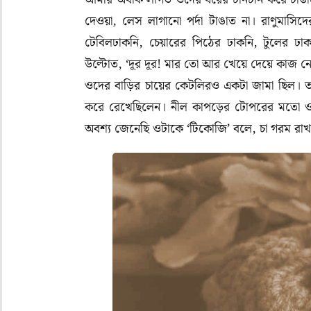
দেওয়া
,
লেস লাগানো পর্দা টাঙাত না। রাণুমাসিদে
টেবিলঢাকনি
,
চেয়ারের পিঠের ঢাকনি
,
টুলের ঢাক
উল্টোত
, ‘
দূর দূর! মার তো আর খেয়ে দেয়ে কাজ ন
ওদের বাড়ির চায়ের কেটলিরও একটা জামা ছিল। তা
করে রেখেছিলেন। নীল কাপড়ের টোপরের মতো ও
অবশ্য জেনেছি ওটাকে ‘টিকোজি’ বলে
,
চা গরম রাখ