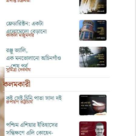
প্রদীপ্ত চক্রবর্তী
ফ্রেডারিক্টন: একটা
এলোমেলো বেড়ানো
কাকলি মজুমদার
রঞ্জু ভ্যালি,
এক মনভোলানো অচিনগাঁও
– শেষ পর্ব
সুমিত্রা দেবনাথ
কলমকারী
কই সেই চিনি পাতা সাদা দই
রূপায়ণ ভট্টাচার্য
পশ্চিম এশিয়ার ইতিহাসের
সন্ধিক্ষণে এলি কোহেন-