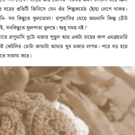
র ঘরের প্রতিটি জিনিসে যেন ওঁর শিল্পকর্মের ছোঁয়া লেগে থাকত
।
নি- সব কিছুতে ফুলতোলা। রাণুমাসির মেয়ে অমলাদি কিন্তু ঠোঁট
েই
,
সবকিছুতে ফুলপাতা তুলছে। শুধু সময় নষ্ট।
’
তে রাণুমাসি দুটো মজার পুতুল আর একটা চায়ের কাপ এমব্রয়ডারি
ই কেটলির মোটা জামাটা আমার খুব মজার লাগত। পরে বড় হয়ে
তে সাহায্য করে।