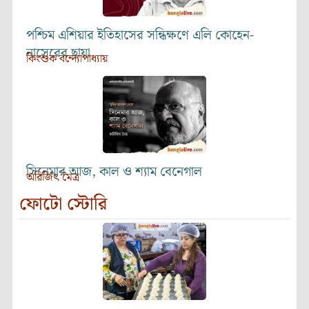
পশ্চিম এশিয়ার ইতিহাসের সন্ধিক্ষণে এলি কোহেন-
নাসেরের ছায়া
কিংশুক বন্দ্যোপাধ্যায়
সিনেমার আজ, কাল ও শ্যাম বেনেগাল
অরিজিৎ মৈত্র
ফোটো স্টোরি