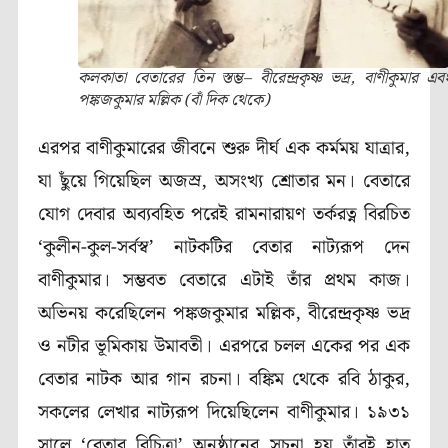
কলকাতা বেতারের তিন স্তম্ভ– বীরেন্দ্রকৃষ্ণ ভদ্র, বাণীকুমার এব
পঙ্কজকুমার মল্লিক (বাঁ দিক থেকে)
এরপর বাণীকুমারের জীবনে শুরু দীর্ঘ এক কর্মময় যাত্রার,
যা ছুঁয়ে গিয়েছিল অজস্র, অসংখ্য শ্রোতার মন। বেতারে
যোগ দেবার অব্যবহিত পরেই রামনারায়ণ তর্করত্ন বিরচিত
‘কুলীন-কুল-সর্বস্ব’ নাটকটির বেতার নাট্যরূপ দেন
বাণীকুমার। সম্ভবত বেতারে এটাই তাঁর প্রথম কাজ।
অভিনয় করেছিলেন পঙ্কজকুমার মল্লিক, বীরেন্দ্রকৃষ্ণ ভদ্র
ও নটীর ভূমিকায় উমাবতী। এরপরে চলল একের পর এক
বেতার নাটক আর গান রচনা। বঙ্কিম থেকে রবি ঠাকুর,
সকলের লেখার নাট্যরূপ দিয়েছিলেন বাণীকুমার। ১৯৩১
সালে ‘বেতার বিচিত্রা’ অনুষ্ঠানের সূচনা হয় তাঁরই হাত