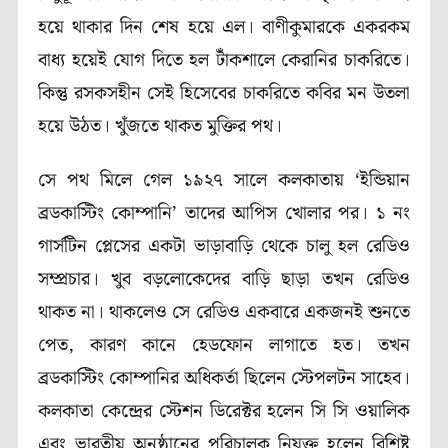
হয়ে থাকার দিন শেষ হয়ে এল। বাণীকুমারকে একরকম
বাধ্য হয়েই যোগ দিতে হল টাঁকশালে কেরানির চাকরিতে।
কিন্তু রসকসহীন সেই হিসেবের চাকরিতে কবির মন উতলা
হয়ে উঠত। খুঁজতে থাকত মুক্তির পথ।
সে পথ মিলে গেল ১৯২৭ সালে কলকাতায় ‘ইন্ডিয়ান
ব্রডকাস্টিং কোম্পানি’ তাদের আপিস খোলার পর। ১ নং
গার্সটিন প্লেসের একটা ভাড়াবাড়ি থেকে চালু হল রেডিও
সম্প্রচার। খুব বড়লোকেদের বাড়ি ছাড়া তখন রেডিও
থাকত না। থাকলেও সে রেডিও একবারে একজনই শুনতে
পেত, কারণ কানে হেডফোন লাগাতে হত। তখন
ব্রডকাস্টিং কোম্পানির অধিকর্তা ছিলেন স্টেপলটন সাহেব।
কলকাতা কেন্দ্রের স্টেশন ডিরেক্টর হলেন সি সি ওয়ালিক
এবং ভারতীয় অনুষ্ঠানের পরিচালক নিযুক্ত হলেন বিশিষ্ট