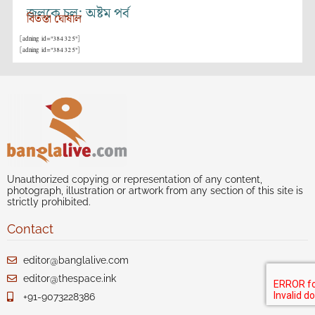
জলকে চল: অষ্টম পর্ব
বিতস্তা ঘোষাল
[adning id="384325"]
[adning id="384325"]
Unauthorized copying or representation of any content,
photograph, illustration or artwork from any section of this site is
strictly prohibited.
Contact
editor@banglalive.com
editor@thespace.ink
+91-9073228386