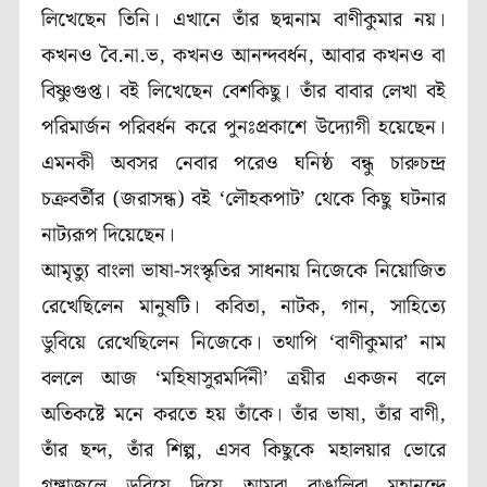
লিখেছেন তিনি। এখানে তাঁর ছদ্মনাম বাণীকুমার নয়।
কখনও বৈ.না.ভ, কখনও আনন্দবর্ধন, আবার কখনও বা
বিষ্ণুগুপ্ত। বই লিখেছেন বেশকিছু। তাঁর বাবার লেখা বই
পরিমার্জন পরিবর্ধন করে পুনঃপ্রকাশে উদ্যোগী হয়েছেন।
এমনকী অবসর নেবার পরেও ঘনিষ্ঠ বন্ধু চারুচন্দ্র
চক্রবর্তীর (জরাসন্ধ) বই ‘লৌহকপাট’ থেকে কিছু ঘটনার
নাট্যরূপ দিয়েছেন।
আমৃত্যু বাংলা ভাষা-সংস্কৃতির সাধনায় নিজেকে নিয়োজিত
রেখেছিলেন মানুষটি। কবিতা, নাটক, গান, সাহিত্যে
ডুবিয়ে রেখেছিলেন নিজেকে। তথাপি ‘বাণীকুমার’ নাম
বললে আজ ‘মহিষাসুরমর্দিনী’ ত্রয়ীর একজন বলে
অতিকষ্টে মনে করতে হয় তাঁকে। তাঁর ভাষা, তাঁর বাণী,
তাঁর ছন্দ, তাঁর শিল্প, এসব কিছুকে মহালয়ার ভোরে
গঙ্গাজলে ডুবিয়ে দিয়ে আমরা বাঙালিরা মহানন্দে