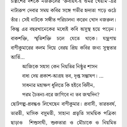
চল্লিশের দশকে নজরুলের ‘রুবায়ৎ-ই ওমর খৈয়াম’-এর
নাট্যরূপ দেবার সময় কবির সঙ্গে গভীর হৃদ্যতা গড়ে ওঠে
তাঁর। সেই নাটকে সঙ্গীত পরিচালনা করেন খোদ নজরুল।
কিন্তু এর বছরখানেকের মধ্যেই কবি অসুস্থ হয়ে পড়েন।
বাকশক্তি, স্মৃতিশক্তি চলে যেতে থাকে। যন্ত্রণায়
বাণীকুমারের কলম দিয়ে বেরয় প্রিয় কবির জন্য সুস্থতার
আর্তি…
আজিকে সহসা কেন নিয়তির নিষ্ঠুর শাসন
বাধা দেয় প্রকাশ-আগ্রহ তব, দৃপ্ত সম্ভাষণ। …
সাধনার মহাক্ষণ ধূলিতে কি হইবে বিলীন,
পরম চৈতন্য-বরে জাগিবে না তব জন্মদিন?
ছোটগল্প-প্রবন্ধও লিখেছেন বাণীকুমার। প্রবাসী, ভারতবর্ষ,
ভারতী, মাসিক বসুমতী, সাহানা প্রভৃতি সাময়িক পত্রিকা
ছাড়াও শিশুসাথী, শুকতারা ও মৌচাকে ও নিয়মিত