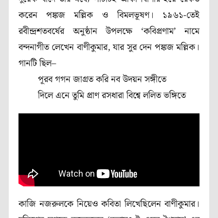
করেন পঙ্কজ মল্লিক ও বিমলভূষণ। ১৯৬১-তেই
রবীন্দ্রশতবর্ষের অনুষ্ঠান উপলক্ষে ‘কবিপ্রণাম’ নামে
বন্দনাগীত লেখেন বাণীকুমার, যার সুর দেন পঙ্কজ মল্লিক।
গানটি ছিল–
পূরব গগন জাগ্রত করি নব উদয়ন সঙ্গীতে
দিলে এনে তুমি প্রাণ রসধারা বিশ্বে ললিত ভঙ্গিতে
কাজি নজরুলকে নিয়েও কবিতা লিখেছিলেন বাণীকুমার।