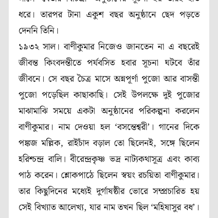
ধরে। তারপর টানা একুশ বছর অনুষ্ঠানে ছেদ পড়তে
দেননি তিনি।
১৯৩২ সাল। বাণীকুমার নিজেও জানতেন না এ বছরেই
জীবন্ত কিংবদন্তীতে পর্যবসিত হবার সূচনা ঘটবে তাঁর
জীবনে। সে বছর চৈত্র মাসে অন্নপূর্ণা পুজো আর বাসন্তী
পুজো পড়েছিল কাছাকাছি। সেই উপলক্ষে দুই পুজোর
মাঝামাঝি সময়ে একটা অনুষ্ঠানের পরিকল্পনা করলেন
বাণীকুমার। নাম দেওয়া হল ‘বসন্তেশ্বরী’। গানের দিকে
পঙ্কজ মল্লিক, রাইচাঁদ বড়াল তো ছিলেনই, সঙ্গে ছিলেন
হরিশ্চন্দ্র বালি। বীরেন্দ্রকৃষ্ণ ভদ্র নাট্যকথাসূত্র এবং কাব্য
পাঠ করেন। শ্লোকপাঠে ছিলেন স্বয়ং রচয়িতা বাণীকুমার।
তার কিছুদিনের মধ্যেই দুর্গাষষ্ঠীর ভোরে সম্প্রচারিত হয়
সেই বিখ্যাত আলেখ্য, যার নাম তখন ছিল ‘মহিষাসুর বধ’।