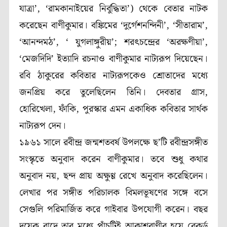
যাত্রা’, ‘রামকানাইয়ের নির্বুদ্ধিতা’) থেকে বেতার নাটক
করেছেন বাণীকুমার। বঙ্কিমের ‘দুর্গেশনন্দিনী’, ‘সীতারাম’,
‘আনন্দমঠ’, ‘ যুগলাঙ্গুরীয়়’; শরৎচন্দ্রের ‘অরক্ষণীয়া’,
‘মেজদিদি’ ইত্যাদি রচনাও বাণীকুমার নাট্যরূপ দিয়েছেন।
রবি ঠাকুরের কবিতার নাট্যরূপকেও শ্রোতাদের মধ্যে
জনপ্রিয় করে তুলেছিলেন তিনি। দেবতার গ্রাস,
হোরিখেলা, ফাঁকি, পুরস্কার এমন একাধিক কবিতার সার্থক
নাট্যরূপ দেন।
১৯৬১ সালে রবীন্দ্র জন্মশতবর্ষ উপলক্ষে ছ’টি রবীন্দ্রসঙ্গীত
সংস্কৃতে অনুবাদ করেন বাণীকুমার। তবে শুধু কথার
অনুবাদ নয়, ছন্দ প্রায় অক্ষুণ্ণ রেখে অনুবাদ করেছিলেন।
লেখার পর সঙ্গীত পরিচালক বিমলভূষণের সঙ্গে বসে
সেগুলি পরিমার্জিত করে গাইবার উপযোগী করেন। বছর
দুয়েক বাদে তার মধ্যে পাঁচটিই আকাশবাণীর হয়ে রেকর্ড