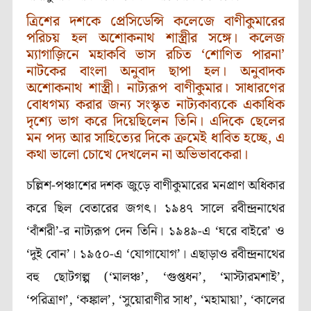
ত্রিশের দশকে প্রেসিডেন্সি কলেজে বাণীকুমারের
পরিচয় হল অশোকনাথ শাস্ত্রীর সঙ্গে। কলেজ
ম্যাগাজ়িনে মহাকবি ভাস রচিত ‘শোণিত পারনা’
নাটকের বাংলা অনুবাদ ছাপা হল। অনুবাদক
অশোকনাথ শাস্ত্রী। নাট্যরূপ বাণীকুমার। সাধারণের
বোধগম্য করার জন্য সংস্কৃত নাট্যকাব্যকে একাধিক
দৃশ্যে ভাগ করে দিয়েছিলেন তিনি। এদিকে ছেলের
মন পদ্য আর সাহিত্যের দিকে ক্রমেই ধাবিত হচ্ছে, এ
কথা ভালো চোখে দেখলেন না অভিভাবকেরা।
চল্লিশ-পঞ্চাশের দশক জুড়ে বাণীকুমারের মনপ্রাণ অধিকার
করে ছিল বেতারের জগৎ। ১৯৪৭ সালে রবীন্দ্রনাথের
‘বাঁশরী’-র নাট্যরূপ দেন তিনি। ১৯৪৯-এ ‘ঘরে বাইরে’ ও
‘দুই বোন’। ১৯৫০-এ ‘যোগাযোগ’। এছাড়াও রবীন্দ্রনাথের
বহু ছোটগল্প (‘মালঞ্চ’, ‘গুপ্তধন’, ‘মাস্টারমশাই’,
‘পরিত্রাণ’, ‘কঙ্কাল’, ‘সুয়োরাণীর সাধ’, ‘মহামায়া’, ‘কালের