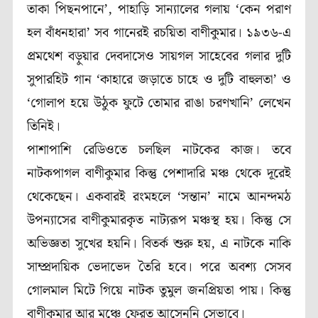
তাকা পিছনপানে’, পাহাড়ি সান্যালের গলায় ‘কেন পরাণ
হল বাঁধনহারা’ সব গানেরই রচয়িতা বাণীকুমার। ১৯৩৬-এ
প্রমথেশ বড়ুয়ার দেবদাসেও সায়গল সাহেবের গলার দুটি
সুপারহিট গান ‘কাহারে জড়াতে চাহে ও দুটি বাহুলতা’ ও
‘গোলাপ হয়ে উঠুক ফুটে তোমার রাঙা চরণখানি’ লেখেন
তিনিই।
পাশাপাশি রেডিওতে চলছিল নাটকের কাজ। তবে
নাটকপাগল বাণীকুমার কিন্তু পেশাদারি মঞ্চ থেকে দূরেই
থেকেছেন। একবারই রংমহলে ‘সন্তান’ নামে আনন্দমঠ
উপন্যাসের বাণীকুমারকৃত নাট্যরূপ মঞ্চস্থ হয়। কিন্তু সে
অভিজ্ঞতা সুখের হয়নি। বিতর্ক শুরু হয়, এ নাটকে নাকি
সাম্প্রদায়িক ভেদাভেদ তৈরি হবে। পরে অবশ্য সেসব
গোলমাল মিটে গিয়ে নাটক তুমুল জনপ্রিয়তা পায়। কিন্তু
বাণীকুমার আর মঞ্চে ফেরত আসেননি সেভাবে।