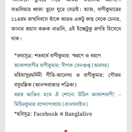
বাঙালিয়ার ধ্বজা তুলে ঘুরে বেড়াই। আজ, বাণীকুমারের
১১৪তম জন্মদিবসে তাঁকে আরও একটু কাছ থেকে চেনার,
জানার প্রয়াস করুক বাঙালি, এই ইচ্ছেটুকু প্রণতি হিসেবে
থাক।
*তথ্যসূত্র: শতবর্ষে বাণীকুমার: স্মরণে ও বরণে
আকাশবাণীর বাণীকুমার: দীপক সেনগুপ্ত (অবসর)
মহিষাসুরমর্দিনী গীতি-আলেখ্য ও বাণীকুমার: গৌতম
বসুমল্লিক (আনন্দবাজার পত্রিকা)
ধরার আঙিনা হতে ঐ শোনো উঠিল আকাশবাণী! –
মিহিরকুমার বন্দ্যোপাধ্যায় (বাংলালাইভ)
*ছবিসূত্র: Facebook ও Banglalive