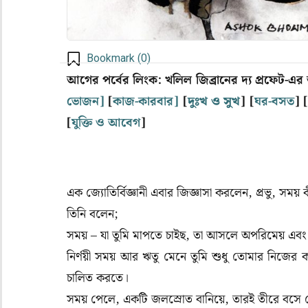
Bookmark (
0
)
আগের পর্বের লিংক: খলিল জিব্রানের দ্য প্রফেট-এর 
ভোজন]
[
কাজ-কারবার]
[
দুঃখ ও সুখ
] [
ঘর-বসত
] [
[
যুক্তি ও আবেগ
]
এক জ্যোতির্বিজ্ঞানী এবার জিজ্ঞাসা করলেন, প্রভু, সময় 
তিনি বলেন;
সময় – যা তুমি মাপতে চাইছ, তা আসলে অপরিমেয় এবং ন
নির্ণয়ী সময় আর ঋতু মেনে তুমি শুধু তোমার নিজের
চালিত করতে।
সময় পেলে, একটি জলস্রোত বানিয়ে, তারই তীরে বসে দ