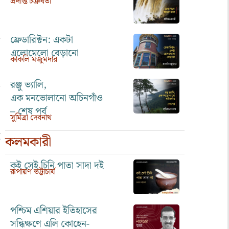
প্রদীপ্ত চক্রবর্তী
ফ্রেডারিক্টন: একটা
এলোমেলো বেড়ানো
কাকলি মজুমদার
রঞ্জু ভ্যালি,
এক মনভোলানো অচিনগাঁও
– শেষ পর্ব
সুমিত্রা দেবনাথ
কলমকারী
কই সেই চিনি পাতা সাদা দই
রূপায়ণ ভট্টাচার্য
পশ্চিম এশিয়ার ইতিহাসের
সন্ধিক্ষণে এলি কোহেন-