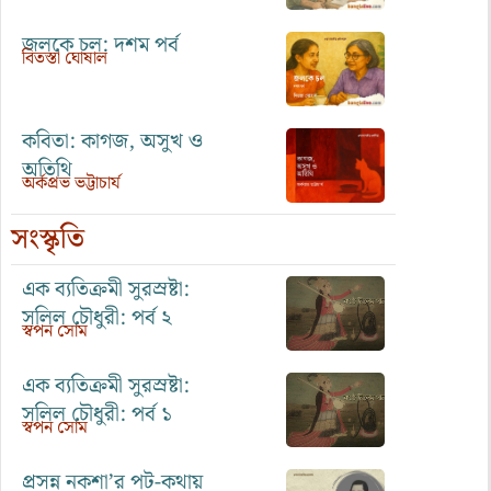
জলকে চল: দশম পর্ব
বিতস্তা ঘোষাল
কবিতা: কাগজ, অসুখ ও
অতিথি
অর্কপ্রভ ভট্টাচার্য
সংস্কৃতি
এক ব্যতিক্রমী সুরস্রষ্টা:
সলিল চৌধুরী: পর্ব ২
স্বপন সোম
এক ব্যতিক্রমী সুরস্রষ্টা:
সলিল চৌধুরী: পর্ব ১
স্বপন সোম
প্রসন্ন নকশা’র পট-কথায়