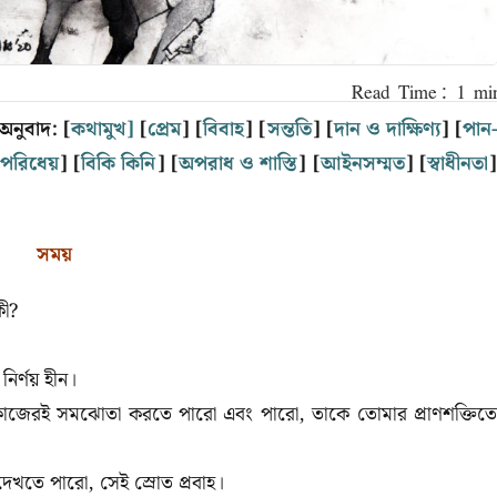
অনুবাদ: [
কথামুখ]
[
প্রেম
] [
বিবাহ
] [
সন্ততি
] [
দান ও দাক্ষিণ্য
] [
পান
পরিধেয়
] [
বিকি কিনি
] [
অপরাধ ও শাস্তি
] [
আইনসম্মত
] [
স্বাধীনতা
সময়
কী?
ির্ণয় হীন।
 কাজেরই সমঝোতা করতে পারো এবং পারো, তাকে তোমার প্রাণশক্তিতে
েখতে পারো, সেই স্রোত প্রবাহ।