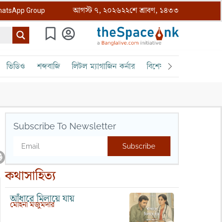
আগস্ট ৭, ২০২৬
২২শে শ্রাবণ, ১৪৩৩
atsApp Group
ভিডিও
শব্দবাজি
লিটল ম্যাগাজিন কর্নার
বিশেষ ক্রোড়পত্র
বৈঠক
Subscribe To Newsletter
Subscribe
কথাসাহিত্য
আঁধারে মিলায়ে যায়
মোহনা মজুমদার