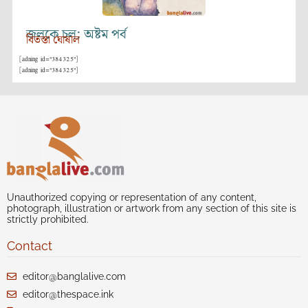
জলকে চল: অষ্টম পর্ব
বিতস্তা ঘোষাল
[adning id="384325"]
[adning id="384325"]
Unauthorized copying or representation of any content,
photograph, illustration or artwork from any section of this site is
strictly prohibited.
Contact
editor@banglalive.com
editor@thespace.ink