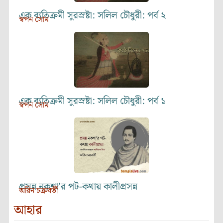
এক ব্যতিক্রমী সুরস্রষ্টা: সলিল চৌধুরী: পর্ব ২
স্বপন সোম
এক ব্যতিক্রমী সুরস্রষ্টা: সলিল চৌধুরী: পর্ব ১
স্বপন সোম
প্রসন্ন নকশা’র পট-কথায় কালীপ্রসন্ন
অরিন চক্রবর্তী
আহার