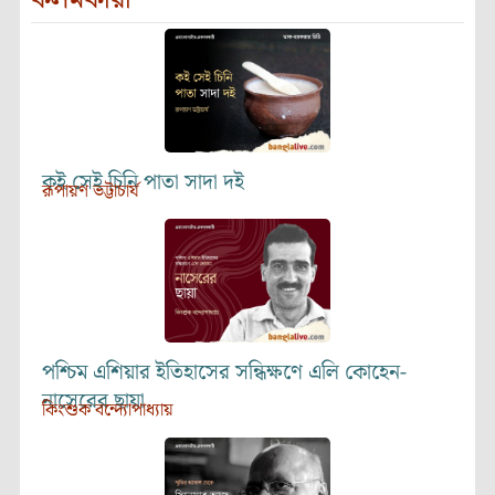
কই সেই চিনি পাতা সাদা দই
রূপায়ণ ভট্টাচার্য
পশ্চিম এশিয়ার ইতিহাসের সন্ধিক্ষণে এলি কোহেন-
নাসেরের ছায়া
কিংশুক বন্দ্যোপাধ্যায়