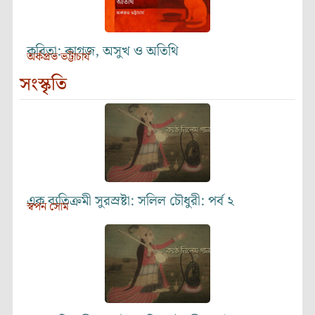
কবিতা: কাগজ, অসুখ ও অতিথি
অর্কপ্রভ ভট্টাচার্য
সংস্কৃতি
এক ব্যতিক্রমী সুরস্রষ্টা: সলিল চৌধুরী: পর্ব ২
স্বপন সোম