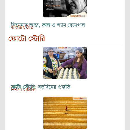
সিনেমার আজ, কাল ও শ্যাম বেনেগাল
অরিজিৎ মৈত্র
ফোটো স্টোরি
ফটো স্টোরি: বড়দিনের প্রস্তুতি
নির্মাল্য চ্যাটার্জি