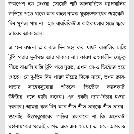
জমপেশ হুড দেওয়া সোয়েট শার্ট আলমারিতে ন্যাপথালিন
জড়িয়ে পড়ে থাকে আর রাহুল নামক যুবসম্প্রদায়ের জ্যাকেট-
দিন পূর্ণতা পায় না। ছাদ-বারবিকিউ’এ কাঠকয়লার সঙ্গে জ্বলে
জারের আকাঙ্ক্ষা।
এ হেন বঞ্চনা আর কত দিন সহ্য করা যায়? বাঙালির মাঙ্কি
টুপি পরার দুর্নামও আর থাকবে না। কারণ তৎকালীন যেটুকু
শীতে বাঙালি মাঙ্কি টুপি পরে ঘুরত, এখন সে-ও ভিন্টেজ হয়ে
গেছে। যে দু-তিন দিন পারদ নীচের দিকে নামে, তখন ক্লাব-
পাড়ার সাহেবসুবোরা শীতকে ‘ভিন্টেজ ক্যালকাটা
উইন্টার’ বলে হ্যাটা করেন। এর একটা ন্যায়-বিচার হওয়া
দরকার। আমরা কত দিন আর শীত শীত ভাবকে শীত ভাবব।
শুনেছি, উত্তমকুমারের গাড়ির চালককে না কি অনেকটা
মহানায়কের মতোই লাগত এক এক সময়। তা হলে আমরাও