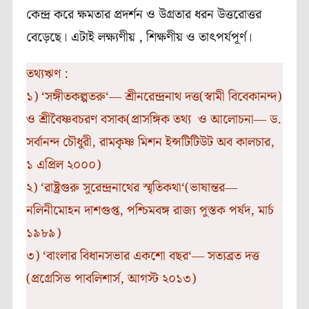
কেন্দ্র
করে
ক্ষমতার
প্রদর্শন
ও
উগ্রতার
ধরন
উত্তরোত্তর
বেড়েছে।
এটাই
লক্ষ্যণীয়
,
শিক্ষণীয়
ও
তাৎপর্যপূর্ণ।
তথ্যঋণ
:
১
) ‘
সঙ্গীতকল্পতরু
‘―
শ্রীনরেন্দ্রনাথ
দত্ত
(
স্বামী
বিবেকানন্দ
)
ও
শ্রীবৈষ্ণবচরণ
বসাক
(
প্রাসঙ্গিক
তথ্য
ও
আলোচনা
―
ড
.
সর্বানন্দ
চৌধুরী
,
রামকৃষ্ণ
মিশন
ইন্সটিটিউট
অব
কালচার
,
১
এপ্রিল
২০০০
)
২
) ‘
রাষ্ট্রগুরু
সুরেন্দ্রনাথের
স্মৃতিকথা
‘(
ভাষান্তর
―
নলিনীমোহন
দাশগুপ্ত
,
পশ্চিমবঙ্গ
রাজ্য
পুস্তক
পর্ষদ
,
মার্চ
১৯৮৯
)
৩
) ‘
বাংলার
বিধানসভার
একশো
বছর
‘―
সত্যব্রত
দত্ত
(
প্রগ্রেসিভ
পাবলিশার্স
,
আগস্ট
২০১৩
)