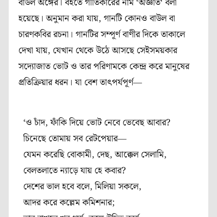
বাউল
অঙ্গের।
বইতে
গীতিকারের
নাম
‘
অজ্ঞাত
‘
বলা
হয়েছে।
অনুমান
করা
যায়,
গানটি
কোনও
বাউল
বা
চারণকবির
রচনা।
গানটির
সম্পূর্ণ
বাণীর
দিকে
তাকালে
দেখা যায়,
যেখান
থেকে
উঠে
আসছে
সেইসময়কার
সদ্যোজাত
ভোট
ও
তার
পরিণামকে
কেন্দ্র
করে
মানুষের
প্রতিক্রিয়ার
ধরন।
যা
বেশ
তাৎপর্যপূর্ণ
―
‘
ও
চাঁদ
,
ফাঁকি
দিয়ে
ভোট
নেবে
ভেবেছ
আবার
?
চিনেছে
তোমায়
সব
রেটপেয়ার
―
যেমন
করেছি
বোকামী
,
দেছ
,
আক্কেল
সেলামি
,
বেলতলাতে
ন্যাড়ে
যায়
হে
কবার
?
দেশের
ভাল
হবে
বলে
,
মিলিয়া
সকলে,
আদর
করে
কল্লেম
কমিশনার
;