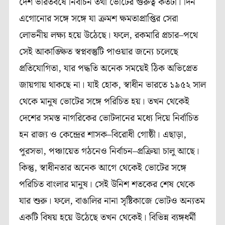
দেশ
ভারতবর্ষে
নির্বাচন
তথা
ভোটের
গুরুত্ব
কতটা।
দিন
এগোনোর
সঙ্গে
সঙ্গে
যা
ক্রমশ
ক্ষমতাপ্রাপ্তির
সেরা
লোভনীয়
লক্ষ্য
হয়ে
উঠেছে।
ফলে
,
রকমারি
প্রচার
–
পথে
সেই
আকাঙ্ক্ষিত
স্বপ্নবস্তুটি
পাওয়ার
জন্যে চলেছে
প্রতিযোগিতা,
যার
পদ্ধতি
অনেক
সময়েই
ঠিক
অভিপ্রেত
জায়গায়
থাকছে
না।
যাই
হোক
,
স্বাধীন
ভারতে
১৯৫২
সাল
থেকে
মানুষ
ভোটের
সঙ্গে
পরিচিত
হয়।
তখন
থেকেই
দেশের
সমস্ত
নাগরিকের
ভোটদানের
মধ্যে দিয়ে
নির্বাচিত
হন
রাজ্য
ও
কেন্দ্রের
শাসক
–
বিরোধী
গোষ্ঠী।
এছাড়া
,
পুরসভা
,
পঞ্চায়েত
গঠনেও
নির্বাচন
–
প্রক্রিয়া
চালু
আছে।
কিন্তু
,
স্বাধীনতার
অনেক
আগে
থেকেই
ভোটের
সঙ্গে
পরিচিত
বাংলার
মানুষ।
সেই
উনিশ
শতকের
শেষ
থেকে
যার
শুরু।
ফলে
,
বাঙালির
নানা
সৃষ্টিকাজে
ভোটও
অন্যতম
একটি
বিষয়
হয়ে
উঠেছে
তখন
থেকেই।
বিভিন্ন
ব্যঙ্গধর্মী