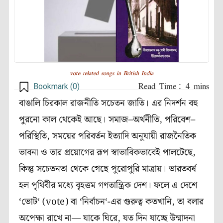
vote related songs in British India
Bookmark (
0
)
বাঙালি
চিরকাল
রাজনীতি
সচেতন
জাতি।
এর
নিদর্শন
বহু
পুরনো
কাল
থেকেই
আছে।
সমাজ
–
অর্থনীতি
,
পরিবেশ
–
পরিস্থিতি
,
সময়ের
পরিবর্তন
ইত্যাদি
অনুযায়ী
রাজনৈতিক
ভাবনা
ও
তার
প্রয়োগের
রূপ
স্বাভাবিকভাবেই
পালটেছে,
কিন্তু সচেতনতা
থেকে
গেছে
পুরোপুরি
মাত্রায়।
ভারতবর্ষ
হল
পৃথিবীর
মধ্যে
বৃহত্তম
গণতান্ত্রিক
দেশ।
ফলে এ দেশে
‘
ভোট
‘ (
vote
)
বা
‘
নির্বাচন
‘-
এর
গুরুত্ব
কতখানি
,
তা
বলার
অপেক্ষা
রাখে
না—
যাকে
ঘিরে
,
যত দিন
যাচ্ছে
উন্মাদনা