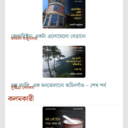
ফ্রেডারিক্টন: একটা এলোমেলো বেড়ানো
কাকলি মজুমদার
রঞ্জু ভ্যালি, এক মনভোলানো অচিনগাঁও – শেষ পর্ব
সুমিত্রা দেবনাথ
কলমকারী