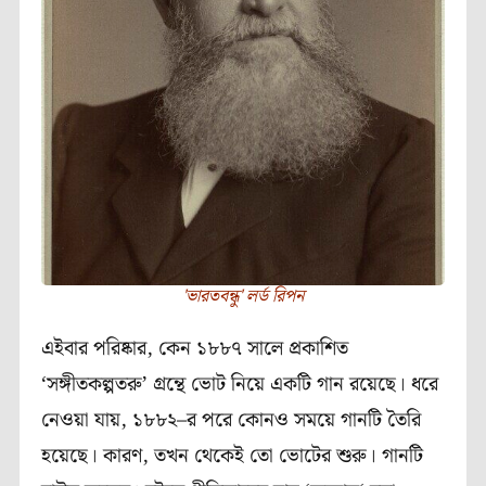
'ভারতবন্ধু' লর্ড রিপন
এইবার
পরিষ্কার
,
কেন
১৮৮৭
সালে
প্রকাশিত
‘
সঙ্গীতকল্পতরু
’
গ্রন্থে
ভোট
নিয়ে
একটি
গান
রয়েছে।
ধরে
নেওয়া
যায়
,
১৮৮২
–
র
পরে
কোনও
সময়ে
গানটি
তৈরি
হয়েছে।
কারণ
,
তখন
থেকেই
তো
ভোটের
শুরু।
গানটি