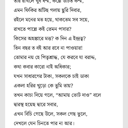
তার
রাখলে
খুব
ধর্ম্ম
,
কল্লে
উচিত
কর্ম্ম
,
এমন
ফিকির
আঁটছ
গলায়
ছুরি
দিবার
,
রইলে
মনের
মত
হয়ে
,
থাকতেম
সব
সয়ে
,
রাখতে
পাল্লে
কই
তেমন
পসার?
কিসের
অহঙ্কারে
মত্ত
?
ক
দিন
এ
ইন্দ্রত্ব
?
তিন
বছর
ত
বই
আর
রবে
না
পাওয়ার
!
তোমার
নয়
হে
পিতৃশ্রাদ্ধ
,
যে
করবে
যা
বরাদ্দ
,
কথা
কবার
কারো
নাই
অধিকার
;
যখন
সাধারণের
টাকা
,
সকলকে
চাই
ডাকা
একলা
হরির
খুড়ো
কে
তুমি
তায়
?
তখন
কাচা
দিয়ে
গলে
, “
আমায়
ভোট
দাও
”
বলে
দ্বারস্থ
হয়েছ
দ্বারে
সবার
,
এখন
বিচি
গেছে
উলে
,
সকল
গেছ
ভুলে,
দেখলে
যেন
চিনতে
পার
না
আর।