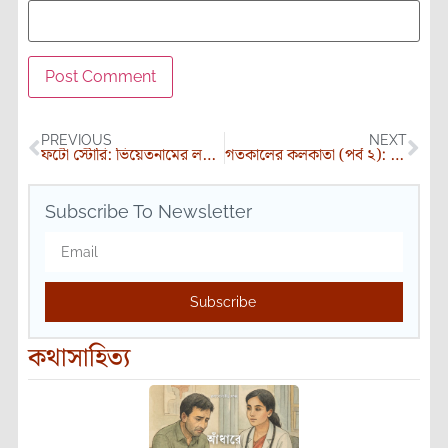
PREVIOUS
NEXT
ফটো স্টোরি: ভিয়েতনামের লণ্ঠন উৎসব
গতকালের কলকাতা (পর্ব ২): হারিয়ে যাওয়া পথঘাট
Subscribe To Newsletter
Subscribe
কথাসাহিত্য