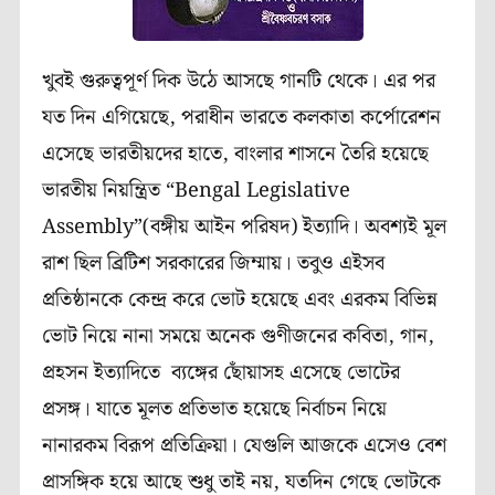
খুবই
গুরুত্বপূর্ণ
দিক
উঠে
আসছে
গানটি
থেকে।
এর
পর
যত
দিন
এগিয়েছে
,
পরাধীন
ভারতে
কলকাতা
কর্পোরেশন
এসেছে
ভারতীয়দের
হাতে
,
বাংলার
শাসনে
তৈরি
হয়েছে
ভারতীয়
নিয়ন্ত্রিত
“Bengal Legislative
Assembly”(
বঙ্গীয়
আইন
পরিষদ
)
ইত্যাদি।
অবশ্যই
মূল
রাশ
ছিল
ব্রিটিশ
সরকারের
জিম্মায়।
তবুও
এইসব
প্রতিষ্ঠানকে
কেন্দ্র
করে
ভোট
হয়েছে
এবং
এরকম
বিভিন্ন
ভোট
নিয়ে
নানা
সময়ে
অনেক
গুণীজনের
কবিতা
,
গান
,
প্রহসন
ইত্যাদিতে
ব্যঙ্গের
ছোঁয়াসহ
এসেছে
ভোটের
প্রসঙ্গ।
যাতে
মূলত
প্রতিভাত
হয়েছে
নির্বাচন
নিয়ে
নানারকম
বিরূপ
প্রতিক্রিয়া।
যেগুলি
আজকে
এসেও
বেশ
প্রাসঙ্গিক
হয়ে
আছে
শুধু
তাই
নয়
,
যতদিন
গেছে
ভোটকে