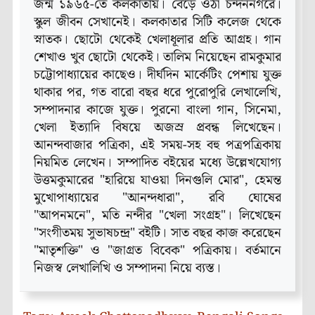
জন্ম ১৯৬৫-তে কলকাতায়। বেড়ে ওঠা চন্দননগরে।
স্কুল জীবন সেখানেই। কলকাতার সিটি কলেজ থেকে
স্নাতক। ছোটো থেকেই খেলাধূলার প্রতি আগ্রহ। গান
শেখাও খুব ছোটো থেকেই। তালিম নিয়েছেন রামকুমার
চট্টোপাধ্যায়ের কাছেও। দীর্ঘদিন মার্কেটিং পেশায় যুক্ত
থাকার পর, গত বারো বছর ধরে পুরোপুরি লেখালেখি,
সম্পাদনার কাজে যুক্ত। পুরনো বাংলা গান, সিনেমা,
খেলা ইত্যাদি বিষয়ে অজস্র প্রবন্ধ লিখেছেন।
আনন্দবাজার পত্রিকা, এই সময়-সহ বহু পত্রপত্রিকায়
নিয়মিত লেখেন। সম্পাদিত বইয়ের মধ্যে উল্লেখযোগ্য
উত্তমকুমারের "হারিয়ে যাওয়া দিনগুলি মোর", হেমন্ত
মুখোপাধ‍্যায়ের "আনন্দধারা", রবি ঘোষের
"আপনমনে", মতি নন্দীর "খেলা সংগ্রহ"। লিখেছেন
"সংগীতময় সুভাষচন্দ্র" বইটি। সাত বছর কাজ করেছেন
"মাতৃশক্তি" ও "জাগ্রত বিবেক" পত্রিকায়। বর্তমানে
নিজস্ব লেখালিখি ও সম্পাদনা নিয়ে ব্যস্ত।