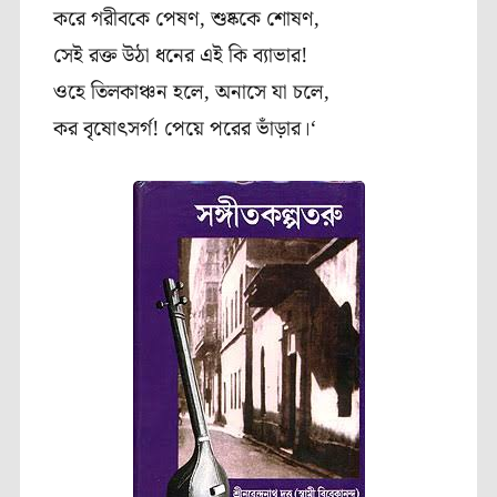
করে
গরীবকে
পেষণ
,
শুষ্ককে
শোষণ
,
সেই
রক্ত
উঠা
ধনের
এই
কি
ব্যাভার
!
ওহে
তিলকাঞ্চন
হলে
,
অনাসে
যা
চলে
,
কর
বৃষোৎসর্গ
!
পেয়ে
পরের
ভাঁড়ার।
‘