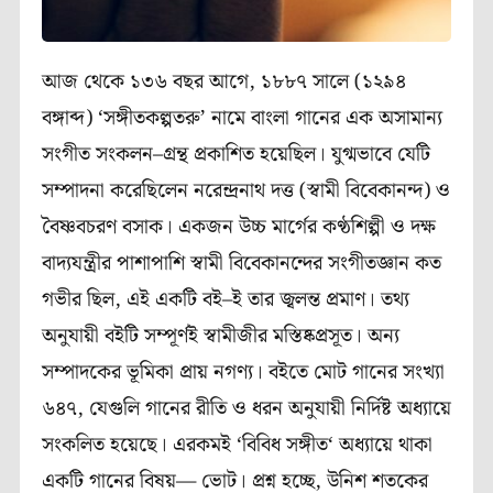
আজ
থেকে
১৩৬
বছর
আগে
,
১৮৮৭
সালে
(
১২৯৪
বঙ্গাব্দ
) ‘
সঙ্গীতকল্পতরু
’
নামে
বাংলা
গানের
এক
অসামান্য
সংগীত
সংকলন
–
গ্রন্থ
প্রকাশিত
হয়েছিল।
যুগ্মভাবে
যেটি
সম্পাদনা
করেছিলেন
নরেন্দ্রনাথ
দত্ত
(
স্বামী
বিবেকানন্দ
)
ও
বৈষ্ণবচরণ
বসাক।
একজন
উচ্চ
মার্গের
কণ্ঠশিল্পী
ও
দক্ষ
বাদ্যযন্ত্রীর
পাশাপাশি
স্বামী
বিবেকানন্দের
সংগীতজ্ঞান
কত
গভীর
ছিল
,
এই
একটি
বই
–
ই
তার
জ্বলন্ত
প্রমাণ।
তথ্য
অনুযায়ী
বইটি
সম্পূর্ণই
স্বামীজীর
মস্তিষ্কপ্রসূত।
অন্য
সম্পাদকের
ভূমিকা
প্রায়
নগণ্য।
বইতে
মোট
গানের
সংখ্যা
৬৪৭
,
যেগুলি
গানের
রীতি
ও
ধরন
অনুযায়ী
নির্দিষ্ট
অধ্যায়ে
সংকলিত
হয়েছে।
এরকমই
‘
বিবিধ
সঙ্গীত
‘
অধ্যায়ে
থাকা
একটি
গানের
বিষয়—
ভোট।
প্রশ্ন
হচ্ছে
,
উনিশ
শতকের