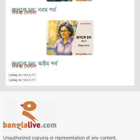
জলকে চল: নবম পর্ব
বিতস্তা ঘোষাল
জলকে চল: অষ্টম পর্ব
বিতস্তা ঘোষাল
[adning id="384325"]
[adning id="384325"]
Unauthorized copying or representation of any content,