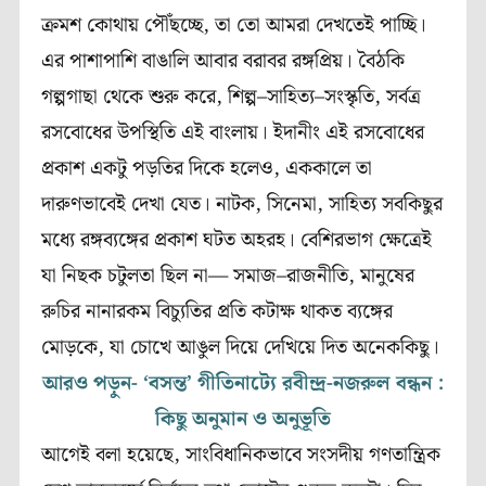
ক্রমশ
কোথায়
পৌঁছচ্ছে
,
তা
তো
আমরা
দেখতেই
পাচ্ছি।
এর
পাশাপাশি
বাঙালি
আবার
বরাবর
রঙ্গপ্রিয়।
বৈঠকি
গল্পগাছা
থেকে
শুরু
করে
,
শিল্প
–
সাহিত্য
–
সংস্কৃতি
,
সর্বত্র
রসবোধের
উপস্থিতি
এই
বাংলায়।
ইদানীং
এই রসবোধের
প্রকাশ
একটু
পড়তির
দিকে
হলেও
,
এককালে
তা
দারুণভাবেই
দেখা
যেত।
নাটক
,
সিনেমা
,
সাহিত্য
সবকিছুর
মধ্যে
রঙ্গব্যঙ্গের
প্রকাশ
ঘটত
অহরহ।
বেশিরভাগ
ক্ষেত্রেই
যা
নিছক
চটুলতা
ছিল
না—
সমাজ
–
রাজনীতি
,
মানুষের
রুচির
নানারকম
বিচ্যুতির প্রতি
কটাক্ষ
থাকত
ব্যঙ্গের
মোড়কে,
যা
চোখে
আঙুল
দিয়ে
দেখিয়ে
দিত
অনেককিছু।
আরও পড়ুন- ‘বসন্ত’ গীতিনাট‍্যে রবীন্দ্র-নজরুল বন্ধন :
কিছু অনুমান ও অনুভূতি
আগেই
বলা
হয়েছে
,
সাংবিধানিকভাবে
সংসদীয়
গণতান্ত্রিক