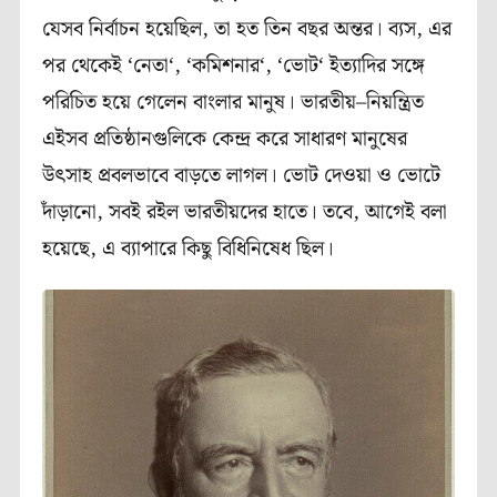
যেসব
নির্বাচন
হয়েছিল
,
তা
হত
তিন
বছর
অন্তর।
ব্যস
,
এর
পর
থেকেই
‘
নেতা
‘, ‘
কমিশনার
‘, ‘
ভোট
‘
ইত্যাদির সঙ্গে
পরিচিত
হয়ে
গেলেন
বাংলার
মানুষ।
ভারতীয়
–
নিয়ন্ত্রিত
এইসব
প্রতিষ্ঠানগুলিকে
কেন্দ্র
করে
সাধারণ
মানুষের
উৎসাহ
প্রবলভাবে
বাড়তে
লাগল।
ভোট
দেওয়া
ও
ভোটে
দাঁড়ানো
,
সবই
রইল
ভারতীয়দের
হাতে।
তবে
,
আগেই
বলা
হয়েছে
,
এ
ব্যাপারে
কিছু
বিধিনিষেধ
ছিল।