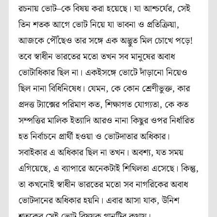
রচনায়
ভোট
–
কে
বিষয়
করা
হয়েছে।
যা
আশ্চর্যের
,
সেই
তিন
শতক
আগে
ভোট
নিয়ে
যা
ভাবনা
ও
প্রতিক্রিয়া
,
আজকে
পৌঁছেও
তার
সঙ্গে
এক
অদ্ভুত মিল
চোখে
পড়ে
!
তবে
স্বাধীন
ভারতের
মতো
তখন
সব
মানুষের
অবাধ
ভোটাধিকার
ছিল
না।
একইসঙ্গে
ভোটে
দাঁড়ানো
নিয়েও
ছিল
নানা
বিধিনিষেধ।
যেমন
,
কে
কোন
শ্রেণীভুক্ত
,
কার
প্রদত্ত
ট্যাক্সের পরিমাণ
কত
,
শিক্ষাগত
যোগ্যতা
,
কে
কত
সম্পত্তির
মালিক
ইত্যাদি আরও নানা
কিছুর
ওপর
নির্ধারিত
হত
নির্বাচনে
প্রার্থী
হওয়া
ও
ভোটদাতার
অধিকার।
সবাইকার
এ
অধিকার
ছিল
না
তখন।
অবশ্য
,
যত
সময়
এগিয়ে
ছে
,
এ
ব্যাপারে অনেকটাই
শিথিলতা
এসেছে।
কিন্তু
,
তা
কখনোই
স্বাধীন
ভারতের
মতো
সব
নাগরিকের
অবাধ
ভোটদানের
অধিকার
হয়নি।
এবার
আসা
যাক
,
উনিশ
শতকের
সেই
ভোট
বিষয়ক
গানটির
কথায়।