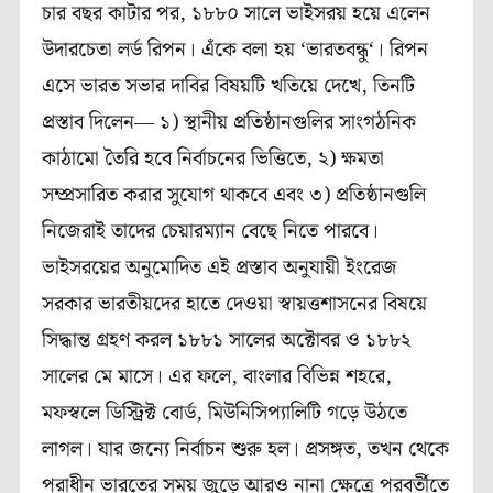
চার
বছর
কাটার
পর
,
১৮৮০
সালে
ভাইসরয়
হয়ে
এলেন
উদারচেতা
লর্ড
রিপন।
এঁকে
বলা
হয়
‘
ভারতবন্ধু
‘
।
রিপন
এসে
ভারত
সভার
দাবির
বিষয়টি
খতিয়ে
দেখে
,
তিনটি
প্রস্তাব
দিলেন
―
১
)
স্থানীয়
প্রতিষ্ঠানগুলির
সাংগঠনিক
কাঠামো
তৈরি
হবে
নির্বাচনের
ভিত্তিতে
,
২
)
ক্ষমতা
সম্প্রসারিত
করার
সুযোগ
থাকবে
এবং
৩
)
প্রতিষ্ঠানগুলি
নিজেরাই
তাদের
চেয়ারম্যান
বেছে
নিতে
পারবে।
ভাইসরয়ের
অনুমোদিত
এই
প্রস্তাব
অনুযায়ী
ইংরেজ
সরকার
ভারতীয়দের
হাতে
দেওয়া
স্বায়ত্তশাসনের
বিষয়ে
সিদ্ধান্ত
গ্রহণ
করল
১৮৮১
সালের
অক্টোবর
ও
১৮৮২
সালের
মে
মাসে।
এর
ফলে
,
বাংলার
বিভিন্ন
শহরে
,
মফস্বলে
ডিস্ট্রিক্ট
বোর্ড
,
মিউনিসিপ্যালিটি
গড়ে
উঠতে
লাগল।
যার
জন্যে
নির্বাচন
শুরু
হল।
প্রসঙ্গত
,
তখন
থেকে
পরাধীন
ভারতের
সময়
জুড়ে
আরও
নানা
ক্ষেত্রে
পরবর্তীতে