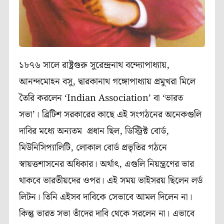
১৮৭৬
সালে
রাষ্ট্রগুরু
সুরেন্দ্রনাথ
বন্দ্যোপাধ্যায়
,
আনন্দমোহন
বসু
,
দ্বারকানাথ
গঙ্গোপাধ্যায় প্রমুখরা
মিলে
তৈরি
করলেন
‘Indian Association’
বা
‘
ভারত
সভা
’
।
ব্রিটিশ
সরকারের
কাছে
এই
সংগঠনের
অনেকগুলি
দাবির
মধ্যে
অন্যতম
প্রধান
ছিল
,
ডিস্ট্রিক্ট
বোর্ড
,
মিউনিসিপ্যালিটি
,
লোকাল
বোর্ড
প্রভৃতির
গঠনে
স্বায়ত্তশাসনের
অধিকার।
অর্থাৎ
,
এগুলি
নিয়ন্ত্রণের
ভার
থাকবে
ভারতীয়দের
ওপর।
এই
সময়
ভাইসরয়
ছিলেন
লর্ড
লিটন।
তিনি
এইসব
দাবিকে
সেভাবে
আমল
দিলেন
না।
কিন্তু
ভারত
সভা
তাঁদের
দাবি
থেকে
সরলেন
না।
এভাবে