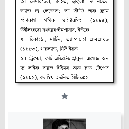
৩। লেদারডেল, ক্লাইভ, ড্রাকুলা, দ্য নভেল
অ্যান্ড দ্য লেজেন্ড: আ স্টাডি অফ ব্র্যাম
স্টোকার্স গথিক মাস্টারপিস (১৯৮৫),
উইলিংবরো নর্থহ্যামপ্টনশায়ার, ইউকে
৪। রিকার্ডো, মার্টিন, ভ্যাম্পায়ার্স আনআর্থড
(১৯৮৩), গারল্যান্ড, নিউ ইয়র্ক
৫। ট্রেপ্টো, কার্ট এডিটেড ড্রাকুলা এসেজ অন
দ্য লাইফ অ্যান্ড টাইমস অফ ভ্লাড টেপেস
(১৯৯১), কলম্বিয়া ইউনিভার্সিটি প্রেস