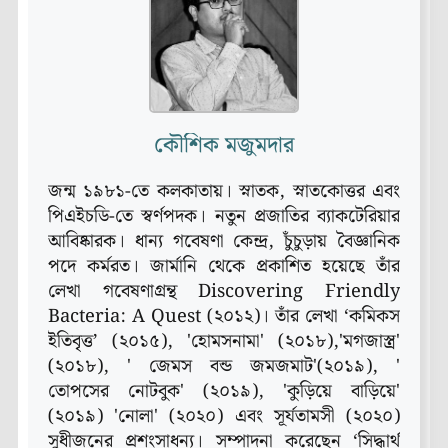
কৌশিক মজুমদার
জন্ম ১৯৮১-তে কলকাতায়। স্নাতক, স্নাতকোত্তর এবং
পিএইচডি-তে স্বর্ণপদক। নতুন প্রজাতির ব্যাকটেরিয়ার
আবিষ্কারক। ধান্য গবেষণা কেন্দ্র, চুঁচুড়ায় বৈজ্ঞানিক
পদে কর্মরত। জার্মানি থেকে প্রকাশিত হয়েছে তাঁর
লেখা গবেষণাগ্রন্থ Discovering Friendly
Bacteria: A Quest (২০১২)। তাঁর লেখা ‘কমিকস
ইতিবৃত্ত’ (২০১৫), 'হোমসনামা' (২০১৮),'মগজাস্ত্র'
(২০১৮), ' জেমস বন্ড জমজমাট'(২০১৯), '
তোপসের নোটবুক' (২০১৯), 'কুড়িয়ে বাড়িয়ে'
(২০১৯) 'নোলা' (২০২০) এবং সূর্যতামসী (২০২০)
সুধীজনের প্রশংসাধন্য। সম্পাদনা করেছেন ‘সিদ্ধার্থ