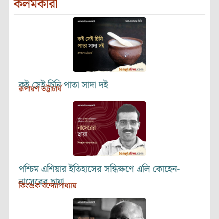
কলমকারী
কই সেই চিনি পাতা সাদা দই
রূপায়ণ ভট্টাচার্য
পশ্চিম এশিয়ার ইতিহাসের সন্ধিক্ষণে এলি কোহেন-
নাসেরের ছায়া
কিংশুক বন্দ্যোপাধ্যায়