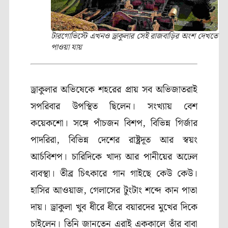
টারগোভিস্টে এখনও ড্রাকুলার সেই রাজবাড়ির অংশ দেখতে
পাওয়া যায়
ড্রাকুলার অভিষেকে শহরের প্রায় সব অভিজাতরাই
সপরিবার উপস্থিত ছিলেন। সংখ্যায় বেশ
কয়েকশো। সঙ্গে পাঁচজন বিশপ, বিভিন্ন গির্জার
পাদরিরা, বিভিন্ন দেশের রাষ্ট্রদূত আর স্বয়ং
আর্চবিশপ। চারিদিকে খাদ্য আর পানীয়ের অঢেল
ব্যবস্থা। তীব্র চিৎকারে গান গাইছে কেউ কেউ।
হাসির আওয়াজ, গেলাসের টুংটাং শব্দে কান পাতা
দায়। ড্রাকুলা খুব ধীরে ধীরে বয়ারদের মুখের দিকে
চাইলেন। তিনি জানতেন এরাই এককালে তাঁর বাবা