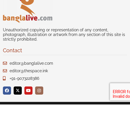
Unauthorized copying or representation of any content,
photograph, illustration or artwork from any section of this site is
strictly prohibited.
Contact
editor@banglalive.com
editor@thespace.ink
+91-9073228386
Author index
Our Story
Disclaimer
Privacy
Terms of Use
Advertise with us
Contact Us
Sitemap
Copyright 2020-21 Celcius Technologies Pvt. Ltd. All Rights
Reserved