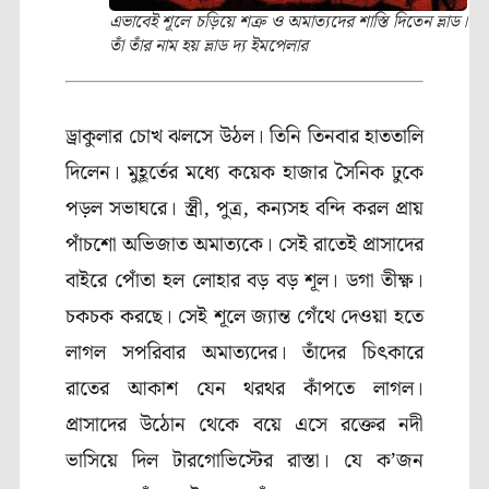
এভাবেই শূলে চড়িয়ে শত্রু ও অমাত্যদের শাস্তি দিতেন ভ্লাড।
তাঁ তাঁর নাম হয় ভ্লাড দ্য ইমপেলার
ড্রাকুলার চোখ ঝলসে উঠল। তিনি তিনবার হাততালি
দিলেন। মুহূর্তের মধ্যে কয়েক হাজার সৈনিক ঢুকে
পড়ল সভাঘরে। স্ত্রী, পুত্র, কন্যসহ বন্দি করল প্রায়
পাঁচশো অভিজাত অমাত্যকে। সেই রাতেই প্রাসাদের
বাইরে পোঁতা হল লোহার বড় বড় শূল। ডগা তীক্ষ্ণ।
চকচক করছে। সেই শূলে জ্যান্ত গেঁথে দেওয়া হতে
লাগল সপরিবার অমাত্যদের। তাঁদের চিৎকারে
রাতের আকাশ যেন থরথর কাঁপতে লাগল।
প্রাসাদের উঠোন থেকে বয়ে এসে রক্তের নদী
ভাসিয়ে দিল টারগোভিস্টের রাস্তা। যে ক’জন