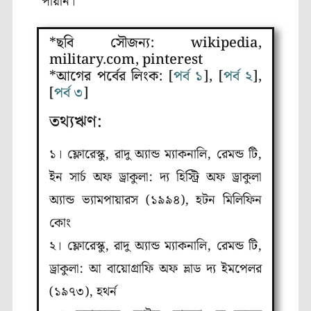
পায়নি।
*ছবি সৌজন্য: wikipedia,
military.com, pinterest
*আগের পর্বের লিংক: [
পর্ব ১
], [
পর্ব ২
],
[
পর্ব ৩
]
তথ্যঋণ:
১। ফ্লোরেস্কু, রাদু অ্যান্ড ম্যাকনালি, রেমন্ড টি,
ইন সার্চ অফ ড্রাকুলা: দ্য হিস্ট্রি অফ ড্রাকুলা
অ্যান্ড ভ্যামপায়ারস (১৯৯৪), হটন মিলিফিন
কোং
২। ফ্লোরেস্কু, রাদু অ্যান্ড ম্যাকনালি, রেমন্ড টি,
ড্রাকুলা: আ বায়োগ্রাফি অফ ভ্লাড দ্য ইমপেলর
(১৯৭৩), হথর্ন