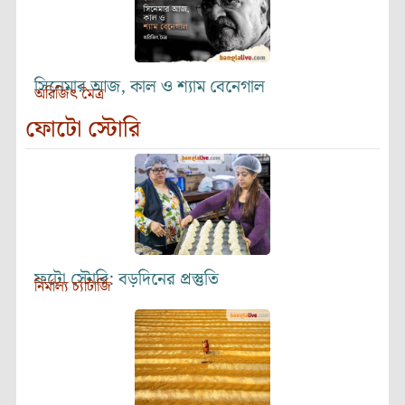
সিনেমার আজ, কাল ও শ্যাম বেনেগাল
অরিজিৎ মৈত্র
ফোটো স্টোরি
ফটো স্টোরি: বড়দিনের প্রস্তুতি
নির্মাল্য চ্যাটার্জি