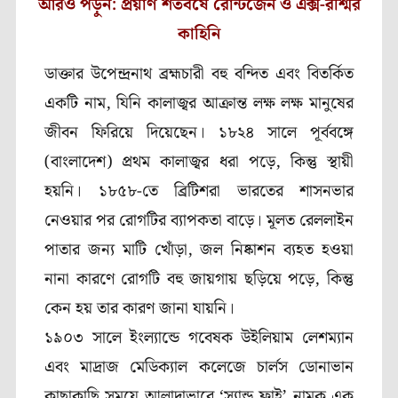
আরও পড়ুন: প্রয়াণ শতবর্ষে রোন্টজেন ও এক্স-রশ্মির
কাহিনি
ডাক্তার উপেন্দ্রনাথ ব্রহ্মচারী বহু বন্দিত এবং বিতর্কিত
একটি নাম, যিনি কালাজ্বর আক্রান্ত লক্ষ লক্ষ মানুষের
জীবন ফিরিয়ে দিয়েছেন। ১৮২৪ সালে পূর্ববঙ্গে
(বাংলাদেশ) প্রথম কালাজ্বর ধরা পড়ে, কিন্তু স্থায়ী
হয়নি। ১৮৫৮-তে ব্রিটিশরা ভারতের শাসনভার
নেওয়ার পর রোগটির ব্যাপকতা বাড়ে। মূলত রেললাইন
পাতার জন্য মাটি খোঁড়া, জল নিষ্কাশন ব্যহত হওয়া
নানা কারণে রোগটি বহু জায়গায় ছড়িয়ে পড়ে, কিন্তু
কেন হয় তার কারণ জানা যায়নি।
১৯০৩ সালে ইংল্যান্ডে গবেষক উইলিয়াম লেশম্যান
এবং মাদ্রাজ মেডিক্যাল কলেজে চার্লস ডোনাভান
কাছাকাছি সময়ে আলাদাভাবে ‘স্যান্ড ফ্লাই’ নামক এক