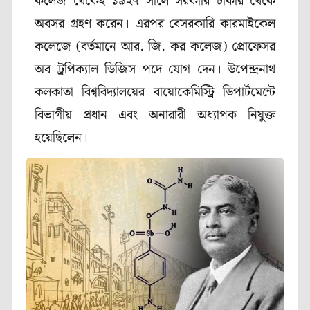
কলেজ থেকেই ১৯২৭ সালে সরকারি চাকরি থেকে
অবসর গ্রহণ করেন। এরপর বেসরকারি কারমাইকেল
কলেজে (বর্তমানে আর. জি. কর কলেজ) প্রোফেসর
অব ট্রপিক্যাল ডিজিস পদে যোগ দেন। উপেন্দ্রনাথ
কলকাতা বিশ্ববিদ্যালয়ের বায়োকেমিস্ট্রি ডিপার্টমেন্টে
বিভাগীয় প্রধান এবং অনারারী অধ্যাপক নিযুক্ত
হয়েছিলেন।