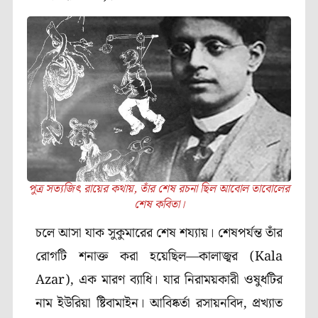
পুত্র সত্যজিৎ রায়ের কথায়, তাঁর শেষ রচনা ছিল আবোল তাবোলের
শেষ কবিতা।
চলে আসা যাক সুকুমারের শেষ শয্যায়। শেষপর্যন্ত তাঁর
রোগটি শনাক্ত করা হয়েছিল—কালাজ্বর (Kala
Azar), এক মারণ ব্যাধি। যার নিরাময়কারী ওষুধটির
নাম ইউরিয়া ষ্টিবামাইন। আবিষ্কর্তা রসায়নবিদ, প্রখ্যাত