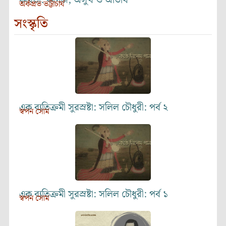
কবিতা: কাগজ, অসুখ ও অতিথি
অর্কপ্রভ ভট্টাচার্য
সংস্কৃতি
এক ব্যতিক্রমী সুরস্রষ্টা: সলিল চৌধুরী: পর্ব ২
স্বপন সোম
এক ব্যতিক্রমী সুরস্রষ্টা: সলিল চৌধুরী: পর্ব ১
স্বপন সোম