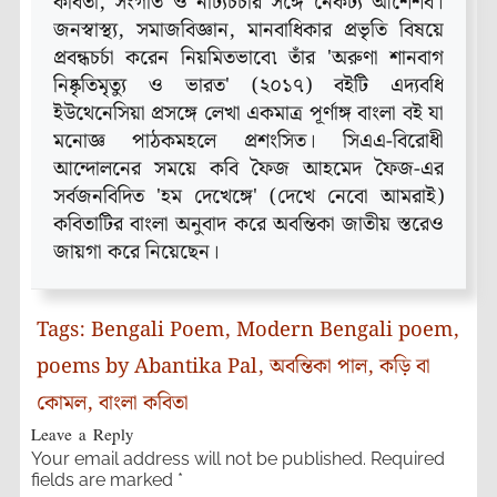
কবিতা, সংগীত ও নাট্যচর্চার সঙ্গে নৈকট্য আশৈশব।
জনস্বাস্থ্য, সমাজবিজ্ঞান, মানবাধিকার প্রভৃতি বিষয়ে
প্রবন্ধচর্চা করেন নিয়মিতভাবে৷ তাঁর 'অরুণা শানবাগ
নিষ্কৃতিমৃত্যু ও ভারত' (২০১৭) বইটি এদ্যবধি
ইউথেনেসিয়া প্রসঙ্গে লেখা একমাত্র পূর্ণাঙ্গ বাংলা বই যা
মনোজ্ঞ পাঠকমহলে প্রশংসিত। সিএএ-বিরোধী
আন্দোলনের সময়ে কবি ফৈজ আহমেদ ফৈজ-এর
সর্বজনবিদিত 'হম দেখেঙ্গে' (দেখে নেবো আমরাই)
কবিতাটির বাংলা অনুবাদ করে অবন্তিকা জাতীয় স্তরেও
জায়গা করে নিয়েছেন।
Tags:
Bengali Poem
,
Modern Bengali poem
,
poems by Abantika Pal
,
অবন্তিকা পাল
,
কড়ি বা
কোমল
,
বাংলা কবিতা
Leave a Reply
Your email address will not be published.
Required
fields are marked
*