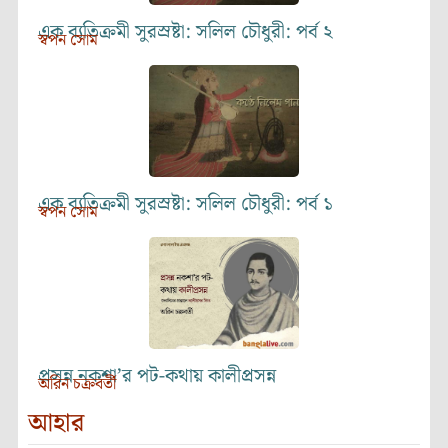
এক ব্যতিক্রমী সুরস্রষ্টা: সলিল চৌধুরী: পর্ব ২
স্বপন সোম
এক ব্যতিক্রমী সুরস্রষ্টা: সলিল চৌধুরী: পর্ব ১
স্বপন সোম
প্রসন্ন নকশা’র পট-কথায় কালীপ্রসন্ন
অরিন চক্রবর্তী
আহার