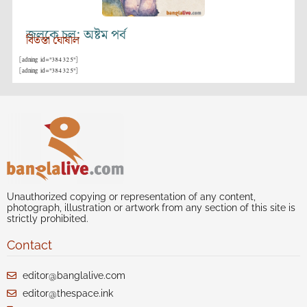
জলকে চল: অষ্টম পর্ব
বিতস্তা ঘোষাল
[adning id="384325"]
[adning id="384325"]
Unauthorized copying or representation of any content,
photograph, illustration or artwork from any section of this site is
strictly prohibited.
Contact
editor@banglalive.com
editor@thespace.ink