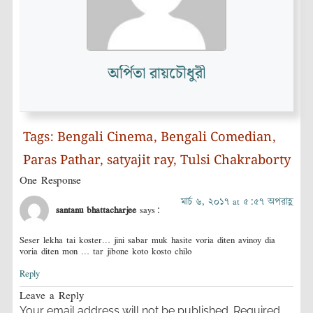
অর্পিতা রায়চৌধুরী
Tags:
Bengali Cinema
,
Bengali Comedian
,
Paras Pathar
,
satyajit ray
,
Tulsi Chakraborty
One Response
মার্চ ৬, ২০১৭ at ৫:৫৭ অপরাহ্ণ
santanu bhattacharjee
says:
Seser lekha tai koster… jini sabar muk hasite voria diten avinoy dia
voria diten mon … tar jibone koto kosto chilo
Reply
Leave a Reply
Your email address will not be published.
Required