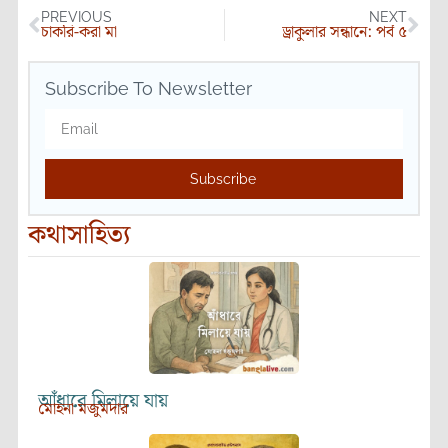
PREVIOUS
NEXT
চাকরি-করা মা
ড্রাকুলার সন্ধানে: পর্ব ৫
Subscribe To Newsletter
Subscribe
কথাসাহিত্য
আঁধারে মিলায়ে যায়
মোহনা মজুমদার