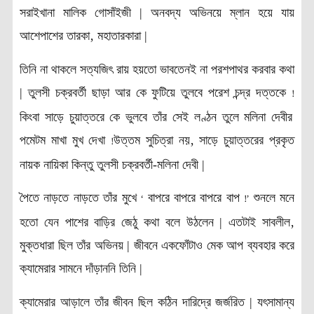
সরাইখানা মালিক গোসাঁইজী | অনবদ্য অভিনয়ে ম্লান হয়ে যায়
আশেপাশের তারকা‚ মহাতারকারা |
তিনি না থাকলে সত্যজিৎ রায় হয়তো ভাবতেনই না পরশপাথর করবার কথা
| তুলসী চক্রবর্তী ছাড়া আর কে ফুটিয়ে তুলবে পরেশ চন্দ্র দত্তকে
!
কিংবা সাড়ে চুয়াত্তরে কে ভুলবে তাঁর সেই লণ্ঠন তুলে মলিনা দেবীর
পমেটম মাখা মুখ দেখা
উত্তম সুচিত্রা নয়‚ সাড়ে চুয়াত্তরের প্রকৃত
!
নায়ক নায়িকা কিন্তু তুলসী চক্রবর্তী-মলিনা দেবী |
পৈতে নাড়তে নাড়তে তাঁর মুখে
বাপরে বাপরে বাপরে বাপ
শুনলে মনে
‘
!’
হতো যেন পাশের বাড়ির জেঠু কথা বলে উঠলেন | এতটাই সাবলীল‚
মুক্তধারা ছিল তাঁর অভিনয় | জীবনে একফোঁটাও মেক আপ ব্যবহার করে
ক্যামেরার সামনে দাঁড়াননি তিনি |
ক্যামেরার আড়ালে তাঁর জীবন ছিল কঠিন দারিদ্রে জর্জরিত | যৎসামান্য