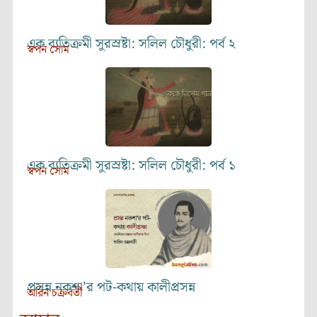
এক ব্যতিক্রমী সুরস্রষ্টা: সলিল চৌধুরী: পর্ব ২
স্বপন সোম
এক ব্যতিক্রমী সুরস্রষ্টা: সলিল চৌধুরী: পর্ব ১
স্বপন সোম
প্রসন্ন নকশা’র পট-কথায় কালীপ্রসন্ন
অরিন চক্রবর্তী