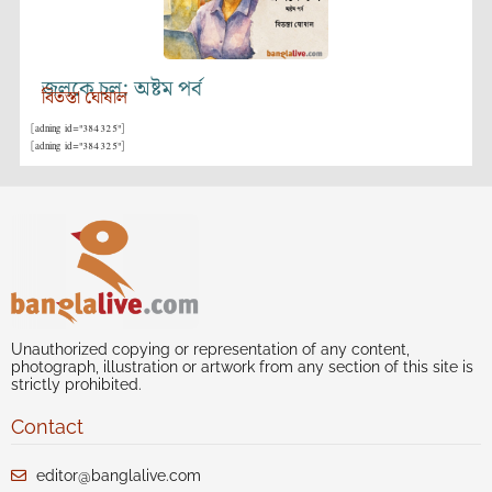
জলকে চল: অষ্টম পর্ব
বিতস্তা ঘোষাল
[adning id="384325"]
[adning id="384325"]
Unauthorized copying or representation of any content,
photograph, illustration or artwork from any section of this site is
strictly prohibited.
Contact
editor@banglalive.com