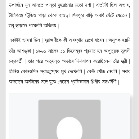
উপার্জনে নুন আনতে পান্তা ফুরোনোর মতো দশা | এতটাই ছিল অভাব‚
টালিগঞ্জে স্টুডিও পাড়া থেকে হাওড়া শিবপুরে বাড়ি অবধি হেঁটে যেতেন |
তবু ছাড়তে পারেননি অভিনয় |
একটাই ভাবনা ছিল | ব্রাহ্মণীকে কী অবস্থায় রেখে যাবেন
অমূলক হয়নি
!
তাঁর আশঙ্কা | ১৯৬১ সালের ১১ ডিসেম্বর প্রয়াত হন অপুত্রক তুলসী
চক্রবর্তী | তার পরে অত্যন্ত অভাবে দিনাযাপন করেছিলেন তাঁর স্ত্রী |
তিনিও কোনওদিন স্বাচ্ছন্দ্যের মুখ দেখেননি | কেউ খোঁজ নেয়নি | সবার
অলক্ষ্যে অনটনের সঙ্গে যুঝে গেছেন প্রতিভাবান শিল্পীর সহধর্মিণী |