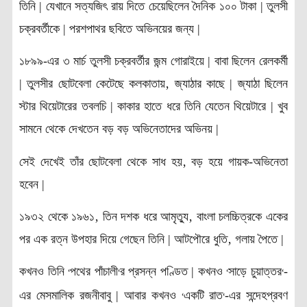
তিনি | যেখানে সত্যজিৎ রায় দিতে চেয়েছিলেন দৈনিক ১০০ টাকা | তুলসী
চক্রবর্তীকে | পরশপাথর ছবিতে অভিনয়ের জন্য |
১৮৯৯-এর ৩ মার্চ তুলসী চক্রবর্তীর জন্ম গোরাইয়ে | বাবা ছিলেন রেলকর্মী
| তুলসীর ছোটবেলা কেটেছে কলকাতায়‚ জ্যাঠার কাছে | জ্যাঠা ছিলেন
স্টার থিয়েটারের তবলচি | কাকার হাতে ধরে তিনি যেতেন থিয়েটারে | খুব
সামনে থেকে দেখতেন বড় বড় অভিনেতাদের অভিনয় |
সেই দেখেই তাঁর ছোটবেলা থেকে সাধ হয়‚ বড় হয়ে গায়ক-অভিনেতা
হবেন |
১৯৩২ থেকে ১৯৬১‚ তিন দশক ধরে আমৃত্যু‚ বাংলা চলচ্চিত্রকে একের
পর এক রত্ন উপহার দিয়ে গেছেন তিনি | আটপৌরে ধুতি‚ গলায় পৈতে |
কখনও তিনি
পথের পাঁচালী
র প্রসন্ন পণ্ডিত | কখনও
সাড়ে চুয়াত্তর
-
‘
‘
‘
‘
এর মেসমালিক রজনীবাবু | আবার কখনও
একটি রাত
-এর সন্দেহপ্রবণ
‘
‘