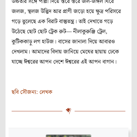
উচ্চতার সঙ্গে পাল্লা দিয়ে স্তরে স্তরে
জল-জঙ্গল ঘিরে
জলজ, স্থলজ উদ্ভিদ আর প্রাণী জড়ো হয়ে ক্ষুদ্র পরিসরে
গড়ে তুলেছে এক বিরাট বাস্তুতন্ত্র। তাই দেখাতে গড়ে
উঠেছে ছোট ছোট ট্রেক রুট— নীলাকুরুঞ্জি ট্রেল,
কুটিককাড়ু লগ হাউজ। বাসের জানালা দিয়ে আবারও
দেখলাম। আমাদের বিদায় জানিয়ে মেঘের ছায়ায় ঢেকে
যাচ্ছে
ঈশ্বরের আপন দেশে ঈশ্বরের এই
আপন
বাগান
।
ছবি সৌজন্য: লেখক