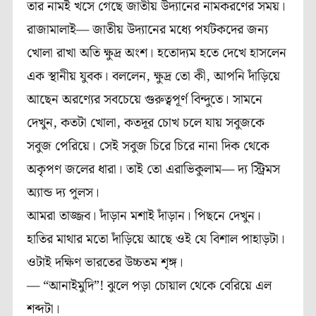
তার নামই খসে গেছে জাতীয় উদ্যানের নামকরণের সময়।
রাজামালাই— জাতীয় উদ্যানের মধ্যে পর্যটকদের জন্য
খোলা রাখা অতি ক্ষুদ্র অংশ। হতোদ্যম হতে দেখে হাসলেন
এক স্থানীয় যুবক। বললেন, ক্ষুদ্র তো কী, আপনি দাঁড়িয়ে
আছেন অরণ্যের সবচেয়ে গুরুত্বপূর্ণ বিন্দুতে। সামনে
দেখুন, কতটা খোলা, কতদূর চোখ চলে যায় সবুজকে
সবুজ পেরিয়ে। সেই সবুজ চিরে চিরে নানা দিক থেকে
অকৃপণ জলের ধারা। তাই তো এরাভিকুলাম— দ্য স্ট্রিমস
অ্যান্ড দ্য পুলস।
আমরা তাজ্জব। দাঁড়ান মশাই দাঁড়ান। পিছনে দেখুন।
হাতির মাথার মতো দাঁড়িয়ে আছে ওই যে বিশাল পাহাড়টা।
ওটাই দক্ষিণ ভারতের উচ্চতম শৃঙ্গ।
— “আনাইমুদি”! ঝুলে পড়া চোয়াল থেকে বেরিয়ে এল
শব্দটা।