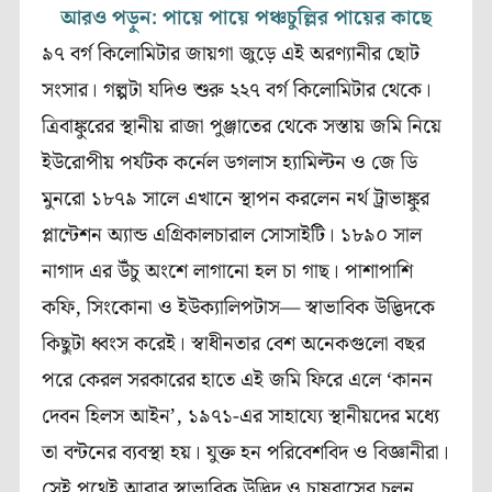
আরও পড়ুন: পায়ে পায়ে পঞ্চচুল্লির পায়ের কাছে
৯
৭
বর্গ কিলোমিটার জায়গা জুড়ে এই অরণ্যানীর ছোট
সংসার। গল্পটা যদিও শুরু ২২৭ বর্গ কিলোমিটার থেকে।
ত্রিবাঙ্কুরের স্থানীয় রাজা পুঞ্জাতের থেকে সস্তায় জমি নিয়ে
ইউরোপীয় পর্যটক কর্নেল ডগলাস হ্যামিল্টন ও জে ডি
মুনরো ১৮৭৯ সালে এখানে স্থাপন করলেন নর্থ ট্রাভাঙ্কুর
প্লান্টেশন অ্যান্ড এগ্রিকালচারাল সোসাইটি। ১৮৯০ সাল
নাগাদ এর উঁচু অংশে লাগানো হল চা গাছ। পাশাপাশি
কফি, সিংকোনা ও ইউক্যালিপটাস— স্বাভাবিক উদ্ভিদকে
কিছুটা ধ্বংস করেই। স্বাধীনতার বেশ অনেকগুলো বছর
পরে কেরল সরকারের হাতে এই জমি ফিরে এলে ‘কানন
দেবন হিলস আইন’, ১৯৭১-এর সাহায্যে স্থানীয়দের মধ্যে
তা বন্টনের ব্যবস্থা হয়। যুক্ত হন পরিবেশবিদ ও বিজ্ঞানীরা।
সেই পথেই আবার স্বাভাবিক উদ্ভিদ ও চাষবাসের চলন