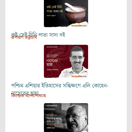
কই সেই চিনি পাতা সাদা দই
রূপায়ণ ভট্টাচার্য
পশ্চিম এশিয়ার ইতিহাসের সন্ধিক্ষণে এলি কোহেন-
নাসেরের ছায়া
কিংশুক বন্দ্যোপাধ্যায়