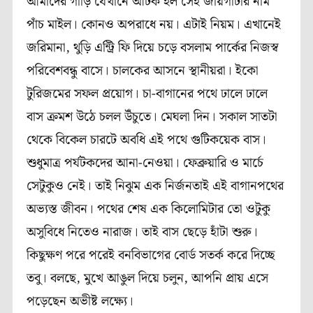
আমাদের গাড়ি যেখানে আটক হল সেই জায়গাটার নাম
পাঁচ মাইল। কোনও অপরাধে নয়। এটাই নিয়ম। এখানেই
জরিমানা, থুড়ি এন্ট্রি ফি দিয়ে চড়ে বসলাম পার্কের নিজস্ব
পরিবেশবন্ধু বাসে। চালকের আসনে স্থানীয়রা। ইকো
টুরিজমের সফল প্রয়োগ। চা-বাগানের পথে ঢালে ঢালে
বাস ক্রমশ উঠে চলল উঁচুতে। মেঘলা দিন। সকাল সাতটা
থেকে বিকেল চারটে অবধি এই পথে গুটিকয়েক বাস।
শুধুমাত্র পর্যটকদের আনা-নেওয়া
।
ফেব্রুয়ারি ও মার্চে
সেটুকুও নেই। তাই নিঝুম এক নির্জনতাই এই বাগানপথের
অভ্যস্ত জীবন। পথের শেষ এক কিলোমিটার তো ওটুকু
অসুবিধে নিতেও নারাজ। তাই বাস ছেড়ে হাঁটা শুরু।
কিছুক্ষণ পরে পরেই বনবিভাগের বোর্ড সতর্ক করে দিচ্ছে
তবু। বলছে, মুখে আঙুল দিয়ে চলুন, আপনি প্রায় এসে
পড়েছেন অভীষ্ট লক্ষ্যে।