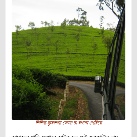
শিশির-কুয়াশায় ভেজা চা বাগান পেরিয়ে