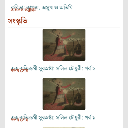
কবিতা: কাগজ, অসুখ ও অতিথি
অর্কপ্রভ ভট্টাচার্য
সংস্কৃতি
এক ব্যতিক্রমী সুরস্রষ্টা: সলিল চৌধুরী: পর্ব ২
স্বপন সোম
এক ব্যতিক্রমী সুরস্রষ্টা: সলিল চৌধুরী: পর্ব ১
স্বপন সোম