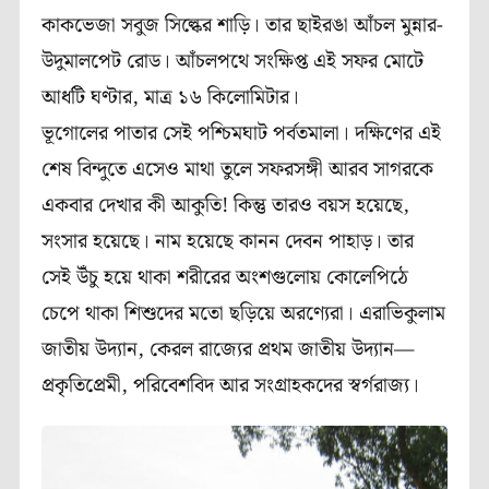
কাকভেজা সবুজ সিল্কের শাড়ি। তার ছাইরঙা আঁচল মুন্নার-
উদুমালপেট রোড। আঁচলপথে সংক্ষিপ্ত এই সফর মোটে
আধটি ঘণ্টার, মাত্র ১৬ কিলোমিটার।
ভূগোলের পাতার সেই পশ্চিমঘাট পর্বতমালা। দক্ষিণের এই
শেষ বিন্দুতে এসেও মাথা তুলে সফরসঙ্গী আরব সাগরকে
একবার দেখার কী আকুতি! কিন্তু তারও বয়স হয়েছে,
সংসার হয়েছে। নাম হয়েছে কানন দেবন পাহাড়। তার
সেই উঁচু হয়ে থাকা শরীরের অংশগুলোয় কোলেপিঠে
চেপে থাকা শিশুদের মতো ছড়িয়ে অরণ্যেরা। এরাভিকুলাম
জাতীয় উদ্যান, কেরল রাজ্যের প্রথম জাতীয় উদ্যান—
প্রকৃতিপ্রেমী, পরিবেশবিদ আর সংগ্রাহকদের স্বর্গরাজ্য।