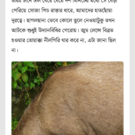
তারই টানে ঢাল বেয়ে বেয়ে দশ মিনিটের মধ্যে সে বেড়া
পেরিয়ে সোজা পিচ রাস্তার ধারে, আমাদের হাতছোঁয়া
দূরত্বে। ছাগলছানা ভেবে কোলে তুলে নেওয়াটুকু তখন
আটকে শুধুই উদ্যানবিধির গেরোয়। জুম লেন্সে বিব্রত
হওয়ার তোয়াক্কা নীলগিরি থার করে না, এটা জানা ছিল
না।