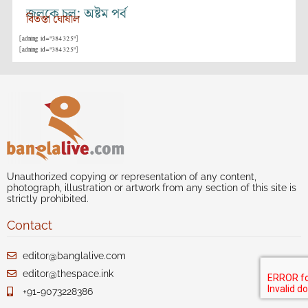
জলকে চল: অষ্টম পর্ব
বিতস্তা ঘোষাল
[adning id="384325"]
[adning id="384325"]
Unauthorized copying or representation of any content,
photograph, illustration or artwork from any section of this site is
strictly prohibited.
Contact
editor@banglalive.com
editor@thespace.ink
+91-9073228386