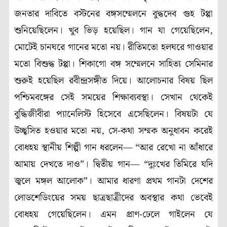
জনতার দাবিতে বস্টনের বঙ্গসম্মেলনে বুদ্ধদেব গুহ টপ্পা
শুনিয়েছিলেন। খুব ভিড় হয়েছিল। গান যা গেয়েছিলেন,
মোটেই চানঘরে গানের মতো নয়। রীতিমতো হলঘরে গাওয়ার
মতো বিশুদ্ধ টপ্পা। শিকাগো বঙ্গ সম্মেলনে সাহিত্য সেমিনার
শুরুই হয়েছিল রবীন্দ্রসঙ্গীত দিয়ে। আলোচনার বিষয় ছিল
পশ্চিমবঙ্গের সেই সময়ের শিক্ষাব্যবস্থা। সেখান থেকেই
বুদ্ধিজীবীরা প্যানেলিস্ট হিসেবে এসেছিলেন। বিষয়টা যে
উচ্ছ্বসিত হওয়ার মতো নয়, সে-কথা সম্মক অনুধাবন করেই
বোধহয় স্থানীয় শিল্পী গান ধরলেন— “আর রেখো না আঁধারে
আমায় দেখতে দাও”। দ্বিতীয় গান— “দুঃখের তিমিরে যদি
জ্বলে মঙ্গল আলোক”। আমার ধারণা প্রথম গানটা দেশের
লোডশেডিংয়ের সময় ছাত্রছাত্রীদের অবস্থার কথা ভেবেই
বোধহয় গেয়েছিলেন। এমন প্রাণ-ঢেলে গাইলেন যে