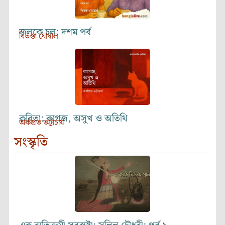
জলকে চল: দশম পর্ব
বিতস্তা ঘোষাল
কবিতা: কাগজ, অসুখ ও অতিথি
অর্কপ্রভ ভট্টাচার্য
সংস্কৃতি