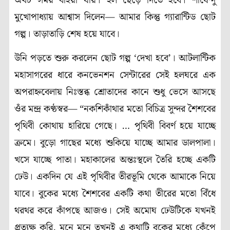
অথচ সময় বহিয়া যায়। হল ছেড়ে দিতে হবে। শীর্ষেন্দু
মুখোপাধ্যায় আশ্বাস দিলেন— আমার কিন্তু গ্যারান্টিড ছোট
গল্প। তাড়াতাড়ি শেষ হয়ে যাবে।
উনি পড়তে শুরু করলেন ছোট গল্প ‘দেখা হবে’। আটলান্টিক
মহাসাগরের ধারে কনভেনশন সেন্টারের সেই হলঘরে এক
অপরাহ্নবেলায় নিঃস্তব্ধ শ্রোতাদের কানে শুধু ভেসে আসছে
ওঁর মন্দ্র কণ্ঠস্বর— “নকশিকাঁথার মতো বিচিত্র সুন্দর শৈশবের
পৃথিবী কোথায় হারিয়ে গেছে। … পৃথিবী বিবর্ণ হয়ে যাচ্ছে
ক্রমে। বুড়ো গাছের মধ্যে শুকিয়ে যাচ্ছে আমার ডালপালা।
খসে যাচ্ছে পাতা। মহাকালের অন্তঃস্থলে তৈরি হচ্ছে একটি
ঢেউ। একদিন যে এই পৃথিবীর তীরভূমি থেকে আমাকে নিয়ে
যাবে। বুকের মধ্যে শৈশবের একটি কথা তীরের মতো বিঁধে
থরথর করে কাঁপছে আজও। সেই অমোঘ ঢেউটিকে যখনই
প্রত্যক্ষ করি, মনে মনে তখনই এ কথাটি বুকের মধ্যে কেঁপে