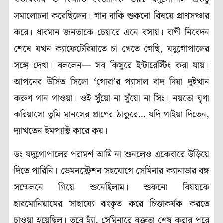
সমালোচনা করেছিলেন। গান নাকি শুকনো বিষয়ে প্রাণসঞ্চার
করে। ধাবমান জনতাকে চেয়ারে এনে বসায়। বাণী নিবেদন
শেষে যখন ক্যাফেটেরিয়াতে চা খেতে গেছি, যদুগোপালের
সঙ্গে দেখা। বললেন— সব কিসুরে ইন্টারেস্টিং করা যায়।
আপনের উসিত সিলো ‘গোরা’র প্যাসাল বাদ দিয়া দুইখান
করুণ গান গাওয়া। ওই সুঁয়ো না সুঁয়ো না সিঃ। নয়তো ঘৃণা
করিয়াসো তুমি মানসের প্রাণের ঠাকুরে… যদি গাইয়া দিতেন,
দ্যাখতেন ইমপ্যাক্ট কারে কয়।
ডঃ যদুগোপালের পরামর্শ আমি না শুনলেও একেবারে উড়িয়ে
দিতে পারিনি। ডেমনস্ট্রেশন সহযোগে সেমিনার ক্যানাডার বঙ্গ
সম্মেলনে গিয়ে শুনেছিলাম। শুকনো বিষয়কে
হারমোনিয়ামের সাহায্যে ঝংকৃত করে চিত্তাকর্ষক করতে
চাওয়া হয়েছিল। তবে হ্যাঁ, সেমিনারে বক্তৃতা শেষ করার পরে