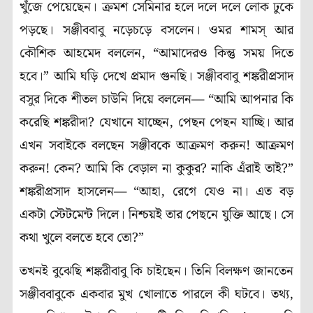
খুঁজে পেয়েছেন। ক্রমশ সেমিনার হলে দলে দলে লোক ঢুকে
পড়ছে। সঞ্জীববাবু নড়েচড়ে বসলেন। ওমর শামস্ আর
কৌশিক আহমেদ বললেন, “আমাদেরও কিন্তু সময় দিতে
হবে।” আমি ঘড়ি দেখে প্রমাদ গুনছি। সঞ্জীববাবু শঙ্করীপ্রসাদ
বসুর দিকে শীতল চাউনি দিয়ে বললেন— “আমি আপনার কি
করেছি শঙ্করীদা? যেখানে যাচ্ছেন, পেছন পেছন যাচ্ছি। আর
এখন সবাইকে বলছেন সঞ্জীবকে আক্রমণ করুন! আক্রমণ
করুন! কেন? আমি কি বেড়াল না কুকুর? নাকি এঁরাই তাই?”
শঙ্করীপ্রসাদ হাসলেন— “আহা, রেগে যেও না। এত বড়
একটা স্টেটমেন্ট দিলে। নিশ্চয়ই তার পেছনে যুক্তি আছে। সে
কথা খুলে বলতে হবে তো?”
তখনই বুঝেছি শঙ্করীবাবু কি চাইছেন। তিনি বিলক্ষণ জানতেন
সঞ্জীববাবুকে একবার মুখ খোলাতে পারলে কী ঘটবে। তথ্য,