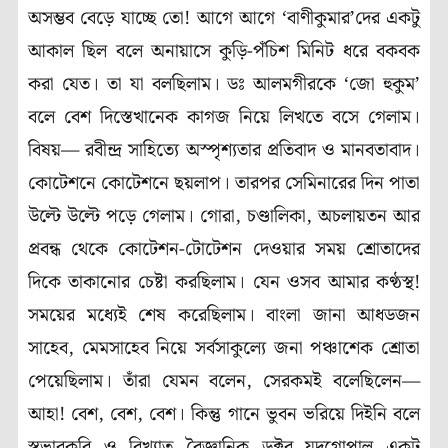
অসম্ভব বেড়ে যাচ্ছে তো! আগে আগে ‘বাণীকুমার’দের একটু
আকাল ছিল বলে অনায়াসে কুড়ি-পঁচিশ মিনিট ধরে বকবক
করা যেত। তা যা বলছিলাম। ডঃ আলমগীরকে ‘জো হুকুম’
বলে বেশ দিস্তেখানেক কাগজ নিয়ে লিখতে বসে গেলাম।
বিষয়— রবীন্দ্র সাহিত্যে অস্পৃশ্যতার প্রতিবাদ ও মানবতাবাদ।
কোটেশনে কোটেশনে ছয়লাপ। তারপর সেমিনারের দিন পাতা
উল্টে উল্টে পড়ে গেলাম। গোরা, চণ্ডালিকা, অচলায়তন আর
প্রবন্ধ থেকে কোটেশন-টোটেশন দেওয়ার সময় শ্রোতাদের
দিকে তাকানোর চেষ্টা করছিলাম। যেন ওসব আমার কণ্ঠস্থ!
সময়ের মধ্যেই শেষ করেছিলাম। বাংলা জানা আধডজন
সাহেব, মেমসাহেব নিয়ে সর্বসাকুল্যে জনা পঞ্চাশেক শ্রোতা
পেয়েছিলাম। তাঁরা যেমন বলেন, সেরকমই বলেছিলেন—
আহা! বেশ, বেশ, বেশ। কিন্তু গানে ভুবন ভরিয়ে দিইনি বলে
স্বভাবকবি ও বিখ্যাত বৈজ্ঞানিক ডক্টর যদুগোপাল একটু