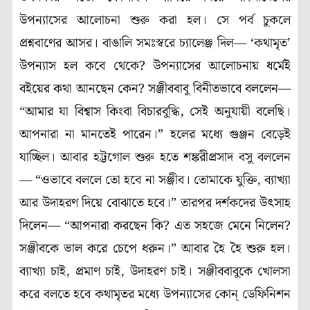
উপন্যাসের আলোচনা শুরু করা হল। সে পর্ব চুকলে
প্রশ্নবাণের আসর। বাঙালি সমঃস্বরে চ্যালেঞ্জ দিল— ‘কথামৃত’
উপন্যাস হল কবে থেকে? উপন্যাসের আলোচনায় ধর্মেই
বইয়ের কথা আনছেন কেন? সঞ্জীববাবু বিনীতভাবে বললেন—
“আমার যা বিশ্বাস কিংবা বিচারবুদ্ধি, সেই অনুযায়ী বলেছি।
আপনারা না মানতেই পারেন।” হলের মধ্যে গুঞ্জন বেড়েই
যাচ্ছিল। আবার হট্টগোল শুরু হতে শঙ্করীপ্রসাদ বসু বললেন
— “ওভাবে বললে তো হবে না সঞ্জীব। তোমাকে যুক্তি, ব্যাখ্যা
আর উদাহরণ দিয়ে বোঝাতে হবে।” তারপর দর্শকদের উৎসাহ
দিলেন— “আপনারা করছেন কি? এত সহজে মেনে নিলেন?
সঞ্জীবকে ভাল করে চেপে ধরুন।” আবার হৈ হৈ শুরু হল।
ব্যাখ্যা চাই, প্রমাণ চাই, উদাহরণ চাই। সঞ্জীববাবুকে খোলসা
করে বলতে হবে কথামৃতর মধ্যে উপন্যাসের কোন্ ডেফিনিশন