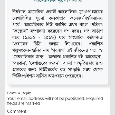
আলোলিকা মুখোপাধ্যায়
দীর্ঘকাল আমেরিকা-প্রবাসী আলোলিকা মুখোপাধ্যায়ের
লেখালিখির সূচনা কলকাতার কলেজ-বিশ্ববিদ্যালয়
প‍র্বে। আমেরিকার নিউ জার্সির প্রথম বাংলা পত্রিকা
"কল্লোল" সম্পাদনা করেছেন দশ বছর। গত আঠাশ
বছর (১৯৯১ - ২০১৮) ধরে সাপ্তাহিক বর্তমান-এ
"প্রবাসের চিঠি" কলাম লিখেছেন। প্রকাশিত
গল্পসংকলনগুলির নাম 'পরবাস' এই জীবনের সত্য' ও
'মেঘবালিকার জন্য'। অন্য়ান্য় প্রকাশিত বই 'আরোহন',
'পরবাস', 'দেশান্তরের স্বজন'। বাংলা সংস্কৃতির প্রচার ও
প্রসারের জন্য নিউইয়র্কের বঙ্গ সংস্কৃতি সঙ্ঘ থেকে
ডিস্টিংগুইশড‌ সার্ভিস অ্যাওয়ার্ড পেয়েছেন।
Leave a Reply
Your email address will not be published.
Required
fields are marked
*
Comment
*