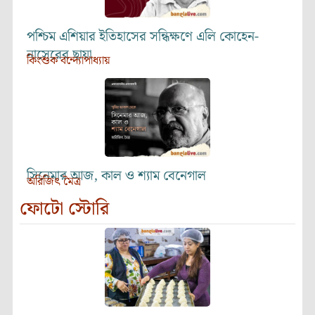
পশ্চিম এশিয়ার ইতিহাসের সন্ধিক্ষণে এলি কোহেন-
নাসেরের ছায়া
কিংশুক বন্দ্যোপাধ্যায়
সিনেমার আজ, কাল ও শ্যাম বেনেগাল
অরিজিৎ মৈত্র
ফোটো স্টোরি