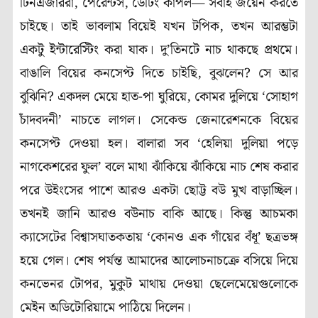
টিনএজাররা, পেরেন্টস, ডেটিং কাপল— সবাই জয়েন করতে
চাইছে। তাই ভাবলাম বিয়েই যখন টপিক, তখন আরম্ভটা
একটু ইন্টারেস্টিং করা যাক। দু’তিনটে নাচ থাকছে প্রথমে।
বাঙালি বিয়ের কনসেপ্ট দিতে চাইছি, বুঝলেন? সে আর
বুঝিনি? একদল মেয়ে হাত-পা ঘুরিয়ে, কোমর দুলিয়ে ‘সোহাগ
চাঁদবদনী’ নাচতে লাগল। সেকেন্ড জেনারেশনকে বিয়ের
কনসেপ্ট দেওয়া হল। বালারা সব ‘হেলিয়া দুলিয়া পড়ে
নাগকেশরের ফুল’ বলে মাথা ঝাঁকিয়ে ঝাঁকিয়ে নাচ শেষ করার
পরে উইংসের পাশে আরও একটা ছোট্ট বউ মুখ বাড়াচ্ছিল।
তখনই জানি আরও বউনাচ বাকি আছে। কিন্তু আচমকা
ক্যাসেটের বিশ্বাসঘাতকতায় ‘কোনও এক গাঁয়ের বঁধূ’ ছত্রভঙ্গ
হয়ে গেল। শেষ পর্যন্ত আমাদের আলোচনাচক্রে বসিয়ে দিয়ে
কনভেনর টোপর, মুকুট মাথায় দেওয়া ছেলেমেয়েগুলোকে
মেইন অডিটোরিয়ামে পাঠিয়ে দিলেন।