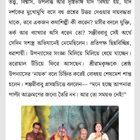
তত্ত্ব, বিশ্বাস, উপলব্ধি আর দৃষ্টিভঙ্গি যদি ‘বিষয়’ হয়, যদি
দর্শকের মুখোমুখি বসে বহু প্রশ্নের উত্তর দেওয়ার দায়বদ্ধতা
থাকে, তবে একজন কথাশিল্পী কী করেন? মসীর বদলে যুক্তি,
তর্ক আর ব্যাখ্যার অসি ধরেন তো? সঞ্জীববাবু সেই অর্থে
সেদিন সশস্ত্র অভিযানেই নেমেছিলেন। প্রতিপক্ষ ছিন্নবিচ্ছিন্ন,
ধরাশায়ী। উপন্যাসের সংজ্ঞা মিলিয়ে মিলিয়ে ধেয়ে যাচ্ছেন।
তরোয়াল উঁচিয়ে ফিরে আসছেন। শ্রীরামকৃষ্ণকে শ্রেষ্ঠ
উপন্যাসের ‘নায়ক’ বলে চিহ্নিত করেই বোধহয় শেষমেশ শান্ত
হলেন। শঙ্করীবাবু প্রসন্নচিত্তে বললেন— “মনে হচ্ছে আপনারা
পাল্টা আক্রমণের জন্যে তৈরি নন। আর তো সময়ও নেই!”