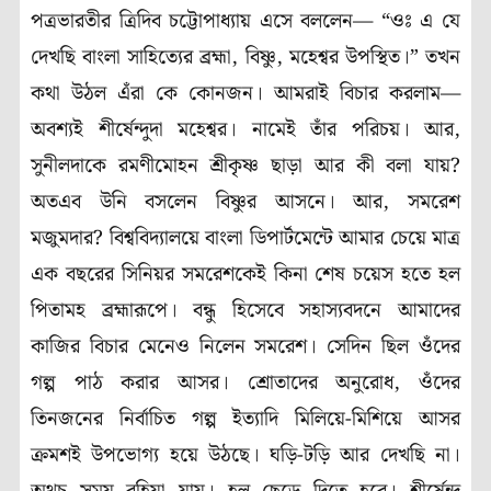
পত্রভারতীর ত্রিদিব চট্টোপাধ্যায় এসে বললেন— “ওঃ এ যে
দেখছি বাংলা সাহিত্যের ব্রহ্মা, বিষ্ণু, মহেশ্বর উপস্থিত।” তখন
কথা উঠল এঁরা কে কোনজন। আমরাই বিচার করলাম—
অবশ্যই শীর্ষেন্দুদা মহেশ্বর। নামেই তাঁর পরিচয়। আর,
সুনীলদাকে রমণীমোহন শ্রীকৃষ্ণ ছাড়া আর কী বলা যায়?
অতএব উনি বসলেন বিষ্ণুর আসনে। আর, সমরেশ
মজুমদার? বিশ্ববিদ্যালয়ে বাংলা ডিপার্টমেন্টে আমার চেয়ে মাত্র
এক বছরের সিনিয়র সমরেশকেই কিনা শেষ চয়েস হতে হল
পিতামহ ব্রহ্মারূপে। বন্ধু হিসেবে সহাস্যবদনে আমাদের
কাজির বিচার মেনেও নিলেন সমরেশ। সেদিন ছিল ওঁদের
গল্প পাঠ করার আসর। শ্রোতাদের অনুরোধ, ওঁদের
তিনজনের নির্বাচিত গল্প ইত্যাদি মিলিয়ে-মিশিয়ে আসর
ক্রমশই উপভোগ্য হয়ে উঠছে। ঘড়ি-টড়ি আর দেখছি না।