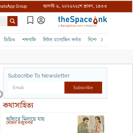
আগস্ট ৬, ২০২৬
২২শে শ্রাবণ, ১৪৩৩
atsApp Group
ভিডিও
শব্দবাজি
লিটল ম্যাগাজিন কর্নার
বিশেষ ক্রোড়পত্র
বৈঠক
Subscribe To Newsletter
Subscribe
কথাসাহিত্য
আঁধারে মিলায়ে যায়
মোহনা মজুমদার