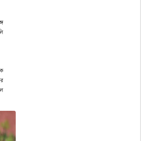
গে
লি
এক
পর
লে