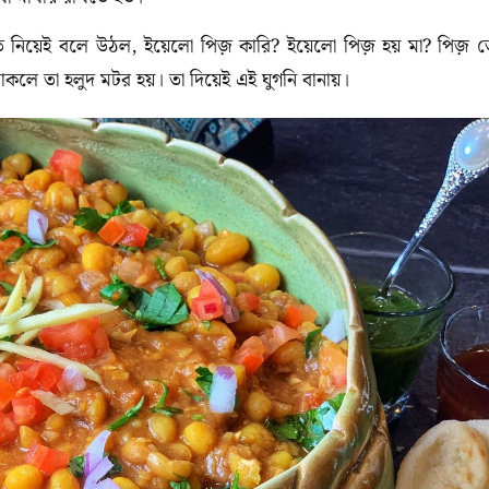
াতে নিয়েই বলে উঠল, ইয়েলো পিজ় কারি? ইয়েলো পিজ় হয় মা? পিজ় 
কলে তা হলুদ মটর হয়। তা দিয়েই এই ঘুগনি বানায়।