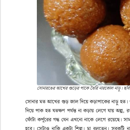
সোনারঙের আখের গুড়ের পাকে তৈরি নারকোল নাড়ু। 
সোনার মত আখের গুড় জাল দিয়ে কড়াপাকের নাড়ু হত। গু
দিয়ে পাক হত যতক্ষণ পর্যন্ত না কড়ায় লেগে যায় অল্প
ফোঁটা কর্পূরের গন্ধ যেন এখনো নাকে লেগে রয়েছে। সা
হবে। সেটাও নাকি একটা শিল্প। মা বলতেন। সবকটি 