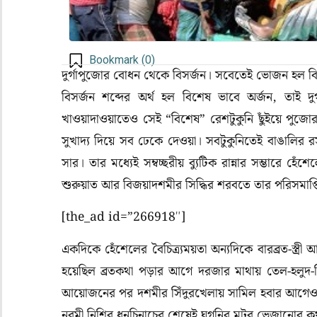
Bookmark (
0
)
দুর্গাপুজোর বোধন থেকে বিসর্জন। সবেতেই ভোজন হল বি
বিসর্জন শব্দের অর্থ হল বিশেষ ভাবে অর্জন, তাই দুর্
খাওয়াদাওয়াতেও সেই “বিশেষ” রেশটুকুনি ছুঁইয়ে পুজ
সুখাদ্য দিয়ে সব ঢেকে দেওয়া। সবটুকুনিতেই বাঙালির
সার। তার মধ্যেই সম্বচ্ছরীয় ব্যুটিক রান্নার সম্ভারে হেঁ
শুরুয়াত আর বিজয়াদশমীর সিদ্ধির শরবতে তার পরিসমাপ্
[the_ad id=”266918″]
একদিকে হেঁশেলের বৈচিত্র্যময়তা অন্যদিকে বারব্রত-স্ত্রী
হয়েছিল ব্রতকথা পড়ার আগে দরজার মাথায় তেল-হলুদ-সিঁ
আয়োজনের পর দশমীর সিঁদুরখেলায় সামিল হবার আগেও
নবমী নিশির ধুনুচিনাচের শেষেই ঘুগনির মটর ভেজানোর ক