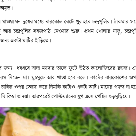
 অমৃত।
যাওয়া ঘন দুধের মধ্যে নারকোল বেটে পুর হবে চন্দ্রপুলির। ঠাকমার সঙ্
চন্দ্রপুলির সহজপাঠ নেওয়ার শুরু। প্রথম খোলার নাড়ু, চন্দ্রপু
জন্য একটা মাটির হাঁড়িতে।
ির জন্য। ধবধবে সাদা ময়দার তালে ফুটে উঠত কালোজিরের রহস্য। 
র রস দিতেন মা। মুচমুচে আর খাস্তা হবে বলে। কাঠের বারকোশের ও
চাকির ওপর তেরছা করে নিমকি কাটাও একটা আর্ট। মায়ের পছন্দ না হ
ঘি কিম্বা ভাদয়া। তারপরেই পোস্টম্যানের যুগ এসে গেছিল হুড়মুড়িয়ে।