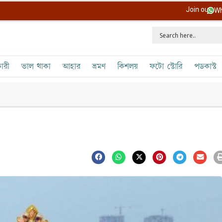
Join our
Wh
ারী
ভাল থাকা
আহার
ভ্রমণ
কিশলয়
ফটো স্টোরি
পডকাস্ট