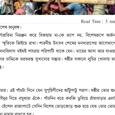
শেষ অনুষঙ্গ।
গাপ্রতিমা নিরঞ্জন করে বিজয়ায় মা-কে ত্যাগ নয়, বিশেষরূপে অর্জ
োর স্মৃতিকে জিইয়ে রাখা। শারদীয় উৎসব শেষের মনখারাপের আগেভাগ
 রসনাবিলাস থ‌ইথ‌ই পসরায় পরিপাটি থাকে যেন। মায়ের আসা আর যাওয়
শেলের চাদ্দিকে ভরভরন্ত সুখাদ্যের সম্ভার। ষষ্ঠীর সকালে লুচির খোলায় ত
তি।
 আচার। এই পাঁচটা দিনে যেন সুগৃহিণীদের আঁটুপাটু পরাণ। ষষ্ঠীর ভোর শু
দুর দিয়ে বসুধারা এঁকে। পাঁচদিন ধরে কবজি ডুবিয়ে রাঁধাবাড়ার এলা
 হেঁশেল রাজ্যপাটে সেদিন বিশেষ তোড়জোড় শুরু হয়ে যেত ভোর ভো
থা মাথায় রাখতে হত।