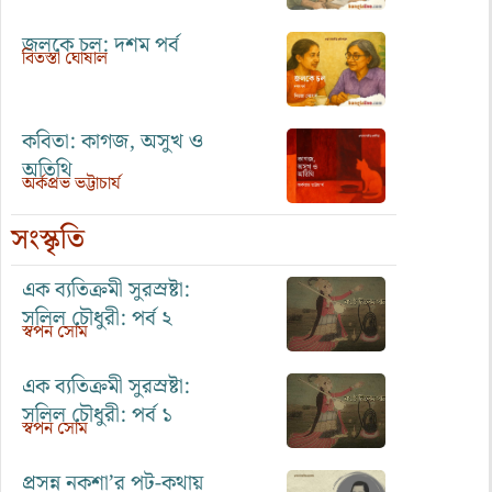
জলকে চল: দশম পর্ব
বিতস্তা ঘোষাল
কবিতা: কাগজ, অসুখ ও
অতিথি
অর্কপ্রভ ভট্টাচার্য
সংস্কৃতি
এক ব্যতিক্রমী সুরস্রষ্টা:
সলিল চৌধুরী: পর্ব ২
স্বপন সোম
এক ব্যতিক্রমী সুরস্রষ্টা:
সলিল চৌধুরী: পর্ব ১
স্বপন সোম
প্রসন্ন নকশা’র পট-কথায়