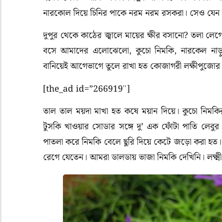
নারকোল দিয়ে চিনির পাকে নরম নরম রসকরা। সেও যেন
দুপুর থেকে কাঠের জ্বালে মায়ের ক্ষীর বসানো? তলা লেগে 
বসে আমাদের এলোঝেলো, কুচো নিমকি, নারকেল নাড়ু আর 
বানিয়েই আগেভাগে তুলে রাখা হত কোজাগরী লক্ষীপুজোর 
[the_ad id=”266919″]
তাল তাল ময়দা মাখা হত কষে ময়ান দিয়ে। কুচো নিমক
টুসকি খাওয়ার সোডার সঙ্গে দু’ এক ফোঁটা পাতি লেবু
পাতলা করে নিমকি বেলে ছুরি দিয়ে কেটে জড়ো করা হত। 
রেগে যেতেন। আমরা ডালডায় ভাজা নিমকি দেখিনি। লক্ষ্মী 