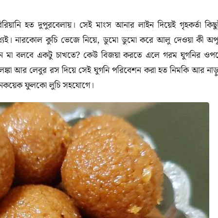
িরিয়ানি হত দুপুরবেলায়। সেই মাংস আনার লাইন দিয়েই গৃহকর্তা কিছু
যেই।
নারকোল কুচি ভেজে নিয়ে, ডুমো ডুমো করে আলু দেওয়া কী অপূর
খন মা বলবে একটু চাখতে? কেউ বিজয়া করতে এলে গরম ঘুগনির ওপ
 লঙ্কা আর লেবুর রস দিয়ে সেই ঘুগনি পরিবেশন করা হত নিমকি আর নাড়
 খানকয়েক ফুলকো লুচি সহযোগে।