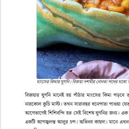
মাংসের কিমার ঘুগনি। বিজয়া দশমীর নোনতা পদের মধ্য
বিজয়ার ঘুগনি মানেই হয় পাঁঠার মাংসের কিমা পড়বে 
নারকোল কুচি মাস্ট। তখন সারাবছর ধনেপাতা পাওয়া যেত 
আগেভাগেই শিশিবন্দি হত সেই বিশেষ ঘুগনির জন্য। এক 
একটি আগজ্বলন্ত আলুর চপ। অভিনব কায়দা। মানে এখনক