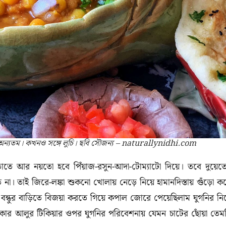
ে অন্যতম। কখনও সঙ্গে লুচি। ছবি সৌজন্য – naturallynidhi.com
তাতে আর নয়তো হবে পিঁয়াজ-রসুন-আদা-টোম্যাটো দিয়ে। তবে দুয়েত
না। তাই জিরে-লঙ্কা শুকনো খোলায় নেড়ে নিয়ে হামানদিস্তায় গুঁড়ো ক
বন্ধুর বাড়িতে বিজয়া করতে গিয়ে কপাল জোরে পেয়েছিলাম ঘুগনির নি
ার আলুর টিকিয়ার ওপর ঘুগনির পরিবেশনায় যেমন চাটের ছোঁয়া তেম