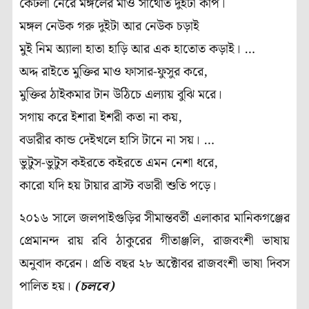
কেটলী নেরে মঙ্গলের মাও সাথোত দুইটা কাপ।
মঙ্গল নেউক গরু দুইটা আর নেউক চড়াই
মুই নিম অ্যালা হাতা হাড়ি আর এক হাতোত কড়াই। …
অদ্দ রাইতে মুক্তির মাও ফাসার-ফুসুর করে,
মুক্তির ঠাইকমার টান উঠিচে এল্যায় বুঝি মরে।
সগায় করে ইশারা ইশরী কতা না কয়,
বডারীর কান্ড দেইখলে হাসি টানে না সয়। …
ভুটুস-ভুটুস কইরতে কইরতে এমন নেশা ধরে,
কারো যদি হয় টায়ার ব্রাস্ট বডারী শুতি পড়ে।
২০১৬ সালে জলপাইগুড়ির সীমান্তবর্তী এলাকার মানিকগঞ্জের
প্রেমানন্দ রায় রবি ঠাকুরের গীতাঞ্জলি, রাজবংশী ভাষায়
অনুবাদ করেন। প্রতি বছর ২৮ অক্টোবর রাজবংশী ভাষা দিবস
পালিত হয়।
(চলবে)