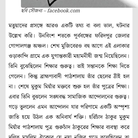
ছবি সৌজন্য – facebook.com
মতুয়াদের প্রসঙ্গে আরও একটি তথ্য বা বলা ভাল, ঘটনার
উল্লেখ করি। উনবিংশ শতকে পূর্ববঙ্গের ফরিদপুর জেলার
গোপালগঞ্জ অঞ্চল। শেখ মুজিবেরও বহু আগে এই এলাকার
ওড়াকান্দি গ্রামে এক যুগান্তকারী মহামনীষী জন্ম নিয়েছিলেন।
তিনি বুঝেছিলেন শিক্ষার গুরুত্ব। তাই সন্তানকে শিক্ষা দিতে
গেলেন। কিন্তু ব্রাহ্মণ্যবাদী পাঠশালায় তাঁর ছেলের ঠাঁই হল
না। শেষে মুকুম মিয়াঁর মক্তবে শুরু হল তাঁর পুত্রের শিক্ষা।
এবার তিনি বুঝলেন সঙ্ঘবদ্ধ সামাজিক আন্দোলনের গুরুত্ব।
গড়ে তুললেন এমন আন্দোলন যার পরিণামে একটি অস্পৃশ্য
জাতি হয়ে উঠল এক অনিবার্য শক্তি। হরিচাঁদ ঠাকুর মুকুম
মিয়াঁর পাঠশালায় পুত্র গুরুচাঁদ ঠাকুরের শিক্ষার ব্যবস্থা করে
দলিত মুসলিম ঐক্যের যে নয়া নজির গড়ে তুলেছিলেন তা