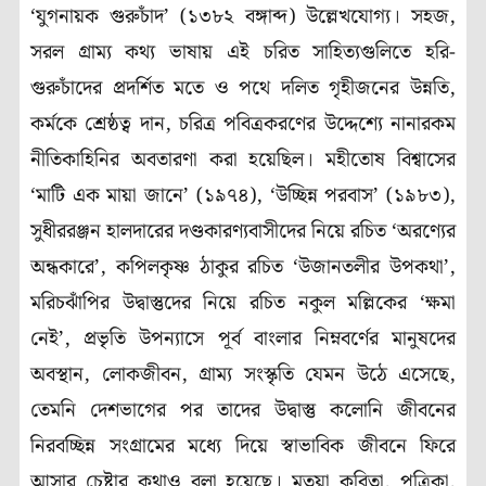
‘যুগনায়ক গুরুচাঁদ’ (১৩৮২ বঙ্গাব্দ) উল্লেখযোগ্য। সহজ,
সরল গ্রাম্য কথ্য ভাষায় এই চরিত সাহিত্যগুলিতে হরি-
গুরুচাঁদের প্রদর্শিত মতে ও পথে দলিত গৃহীজনের উন্নতি,
কর্মকে শ্রেষ্ঠত্ব দান, চরিত্র পবিত্রকরণের উদ্দেশ্যে নানারকম
নীতিকাহিনির অবতারণা করা হয়েছিল। মহীতোষ বিশ্বাসের
‘মাটি এক মায়া জানে’ (১৯৭৪), ‘উচ্ছিন্ন পরবাস’ (১৯৮৩),
সুধীররঞ্জন হালদারের দণ্ডকারণ্যবাসীদের নিয়ে রচিত ‘অরণ্যের
অন্ধকারে’, কপিলকৃষ্ণ ঠাকুর রচিত ‘উজানতলীর উপকথা’,
মরিচঝাঁপির উদ্বাস্তুদের নিয়ে রচিত নকুল মল্লিকের ‘ক্ষমা
নেই’, প্রভৃতি উপন্যাসে পূর্ব বাংলার নিম্নবর্ণের মানুষদের
অবস্থান, লোকজীবন, গ্রাম্য সংস্কৃতি যেমন উঠে এসেছে,
তেমনি দেশভাগের পর তাদের উদ্বাস্তু কলোনি জীবনের
নিরবচ্ছিন্ন সংগ্রামের মধ্যে দিয়ে স্বাভাবিক জীবনে ফিরে
আসার চেষ্টার কথাও বলা হয়েছে। মতুয়া কবিতা, পত্রিকা,