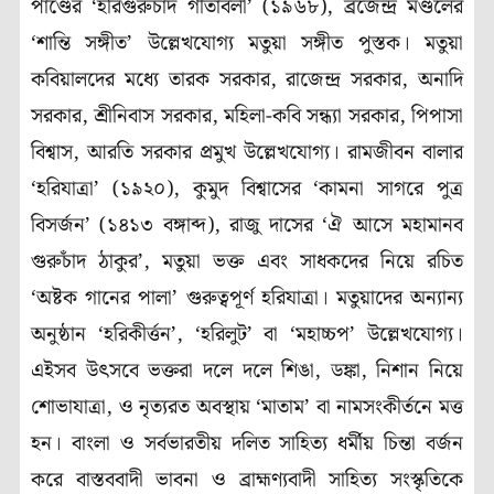
পাণ্ডের ‘হরিগুরুচাঁদ গীতাবলী’ (১৯৬৮), ব্রজেন্দ্র মণ্ডলের
‘শান্তি সঙ্গীত’ উল্লেখযোগ্য মতুয়া সঙ্গীত পুস্তক। মতুয়া
কবিয়ালদের মধ্যে তারক সরকার, রাজেন্দ্র সরকার, অনাদি
সরকার, শ্রীনিবাস সরকার, মহিলা-কবি সন্ধ্যা সরকার, পিপাসা
বিশ্বাস, আরতি সরকার প্রমুখ উল্লেখযোগ্য। রামজীবন বালার
‘হরিযাত্রা’ (১৯২০), কুমুদ বিশ্বাসের ‘কামনা সাগরে পুত্র
বিসর্জন’ (১৪১৩ বঙ্গাব্দ), রাজু দাসের ‘ঐ আসে মহামানব
গুরুচাঁদ ঠাকুর’, মতুয়া ভক্ত এবং সাধকদের নিয়ে রচিত
‘অষ্টক গানের পালা’ গুরুত্বপূর্ণ হরিযাত্রা। মতুয়াদের অন্যান্য
অনুষ্ঠান ‘হরিকীর্ত্তন’, ‘হরিলুট’ বা ‘মহাচ্চপ’ উল্লেখযোগ্য।
এইসব উৎসবে ভক্তরা দলে দলে শিঙা, ডঙ্কা, নিশান নিয়ে
শোভাযাত্রা, ও নৃত্যরত অবস্থায় ‘মাতাম’ বা নামসংকীর্তনে মত্ত
হন। বাংলা ও সর্বভারতীয় দলিত সাহিত্য ধর্মীয় চিন্তা বর্জন
করে বাস্তববাদী ভাবনা ও ব্রাহ্মণ্যবাদী সাহিত্য সংস্কৃতিকে