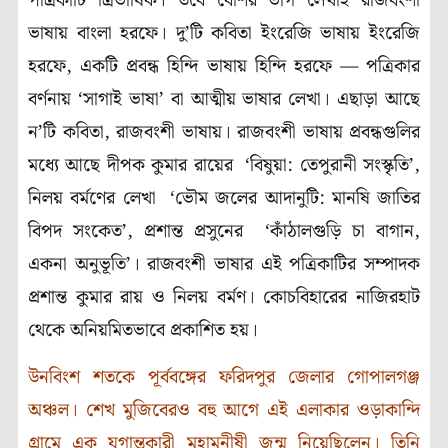
পত্রিকাটি ত্রিভাষিক। তবে বেশির ভাগ লেখাই রাজবংশী
ভাষায় বাংলা হরফে। দু’টি কবিতা ইংরেজি ভাষায় ইংরেজি
হরফে, একটি প্রবন্ধ হিন্দি ভাষায় হিন্দি হরফে — পত্রিকার
বর্ণনায় ‘সাগাই ভাষা’ বা আত্মীয় ভাষার লেখা। এছাড়া আছে
ন’টি কবিতা, রাজবংশী ভাষায়। রাজবংশী ভাষায় প্রবন্ধগুলির
মধ্যে আছে দীপক কুমার রায়ের ‘বিষুয়া: তেপুরানী সংস্কৃতি’,
নিলয় বর্মণের লেখা ‘ভৌম জলের আদানুটি: মানষি জাতির
বিপদ সংকেত’, প্রশান্ত প্রসুনের ‘কাঁঠালগুড়ি চা বাগান,
একনা অনুভূতি’। রাজবংশী ভাষার এই পত্রিকাটির সম্পাদক
প্রশান্ত কুমার রায় ও নিলয় বর্মণ। কোচবিহারের নাজিরহাট
থেকে অনিয়মিতভাবে প্রকাশিত হয়।
উনবিংশ শতকে পূর্ববঙ্গের ফরিদপুর জেলার গোপালগঞ্জ
অঞ্চল। শেখ মুজিবেরও বহু আগে এই এলাকার ওড়াকান্দি
গ্রামে এক যুগান্তকারী মহামনীষী জন্ম নিয়েছিলেন। তিনি