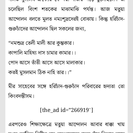
চলেছিল বিংশ শতকের মাঝামাঝি পর্যন্ত। আজ মতুয়া
আন্দোলন বলতে মূলত নমঃশূদ্রদেরই বোঝায়। কিন্তু হরিচাঁদ-
গুরুচাঁদের আন্দোলন ছিল সকলের জন্য,
“নমশুদ্র তেলী মালী আর কুম্ভকার।
কাপালি মাহিষ্য দাস চামার কামার।।
পোদ আসে তাঁতী আসে আসে মালাকার।
কতই মুসলমান ঠিক নাহি তার।।”
মীর সাহেবের সঙ্গে হরিচাঁদ-গুরুচাঁদ পরিবারের হৃদ্যতা তো
কিংবদন্তীসম।
[the_ad id=”266919″]
এরপরেও শিক্ষাক্ষেত্রে মতুয়া আন্দোলন আবার ধাক্কা খায়