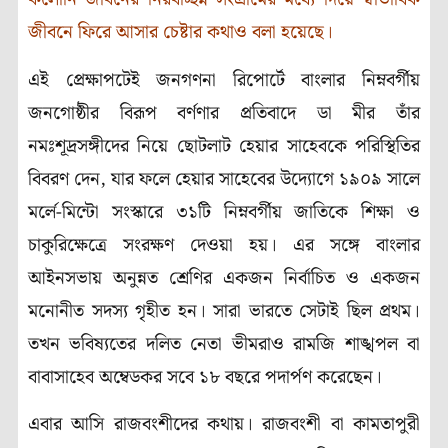
জীবনে ফিরে আসার চেষ্টার কথাও বলা হয়েছে।
এই প্রেক্ষাপটেই জনগণনা রিপোর্টে বাংলার নিম্নবর্গীয়
জনগোষ্ঠীর বিরূপ বর্ণণার প্রতিবাদে ডা মীর তাঁর
নমঃশূদ্রসঙ্গীদের নিয়ে ছোটলাট হেয়ার সাহেবকে পরিস্থিতির
বিবরণ দেন, যার ফলে হেয়ার সাহেবের উদ্যোগে ১৯০৯ সালে
মর্লে-মিন্টো সংস্কারে ৩১টি নিম্নবর্গীয় জাতিকে শিক্ষা ও
চাকুরিক্ষেত্রে সংরক্ষণ দেওয়া হয়। এর সঙ্গে বাংলার
আইনসভায় অনুন্নত শ্রেণির একজন নির্বাচিত ও একজন
মনোনীত সদস্য গৃহীত হন। সারা ভারতে সেটাই ছিল প্রথম।
তখন ভবিষ্যতের দলিত নেতা ভীমরাও রামজি শাঙ্খপল বা
বাবাসাহেব অম্বেডকর সবে ১৮ বছরে পদার্পণ করেছেন।
এবার আসি রাজবংশীদের কথায়। রাজবংশী বা কামতাপুরী