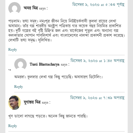
ডিসেম্বর ৯, ২০২০ at ৫:৩৩ পূর্বাহ্ণ
অমর মিত্র
says:
পড়লাম। তথ্য সমৃদ্। নমঃশূদ্র জীবন নিয়ে নিউইয়র্কবাসী কুলদা রায়ের লেখা
অসামান্। তাঁর গল্প শারদীয় অনুষ্টুপ পত্রিকায় গত কয়েক বছর নিয়মিত প্রকাশিত
হয়। দুটি গল্পের বই বৃষ্টি চিহ্নিত জল এবং মার্কেজের পুতুল এবং অন্যান্য গল্প
কলকাতার সোপান পাবলিশার্স এবং বাংলাদেশের নালন্দা প্রকাশনী প্রকাশ করেছে।
লেখাটি তথ্য সমৃদ্ধ। সুলিখিত।
Reply
ডিসেম্বর ৯, ২০২০ at ১:৪৫ অপরাহ্ণ
Tusti Bhattacharya
says:
অমরদা। কুলদার লেখা গল্প কিছু পড়েছি। অসাধারণ ডিটেলিং।
Reply
ডিসেম্বর ৯, ২০২০ at ৭:৩৯ অপরাহ্ণ
যুগান্তর মিত্র
says:
খুব ভালো লাগছে পড়তে। অনেক কিছু জানতে পারছি।
Reply