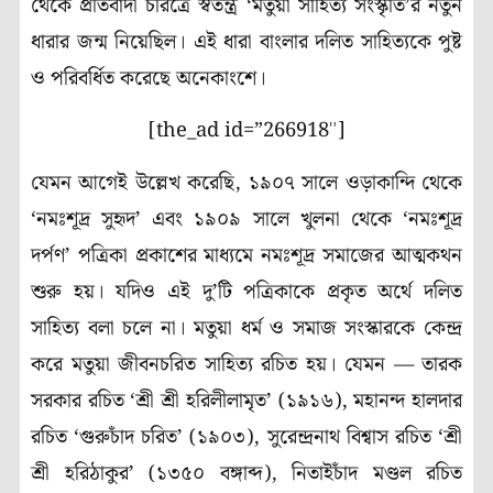
থেকে প্রতিবাদী চরিত্রে স্বতন্ত্র ‘মতুয়া সাহিত্য সংস্কৃতি’র নতুন
ধারার জন্ম নিয়েছিল। এই ধারা বাংলার দলিত সাহিত্যকে পুষ্ট
ও পরিবর্ধিত করেছে অনেকাংশে।
[the_ad id=”266918″]
যেমন আগেই উল্লেখ করেছি, ১৯০৭ সালে ওড়াকান্দি থেকে
‘নমঃশূদ্র সুহৃদ’ এবং ১৯০৯ সালে খুলনা থেকে ‘নমঃশূদ্র
দর্পণ’ পত্রিকা প্রকাশের মাধ্যমে নমঃশূদ্র সমাজের আত্মকথন
শুরু হয়। যদিও এই দু’টি পত্রিকাকে প্রকৃত অর্থে দলিত
সাহিত্য বলা চলে না। মতুয়া ধর্ম ও সমাজ সংস্কারকে কেন্দ্র
করে মতুয়া জীবনচরিত সাহিত্য রচিত হয়। যেমন — তারক
সরকার রচিত ‘শ্রী শ্রী হরিলীলামৃত’ (১৯১৬), মহানন্দ হালদার
রচিত ‘গুরুচাঁদ চরিত’ (১৯০৩), সুরেন্দ্রনাথ বিশ্বাস রচিত ‘শ্রী
শ্রী হরিঠাকুর’ (১৩৫০ বঙ্গাব্দ), নিতাইচাঁদ মণ্ডল রচিত