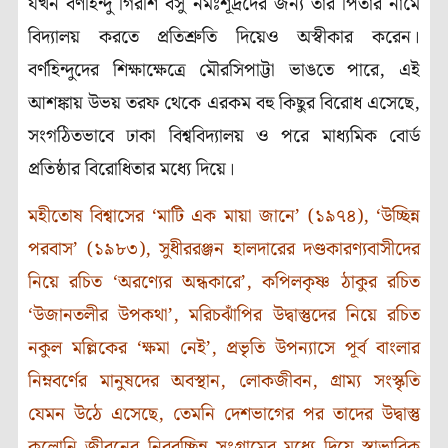
যখন বর্ণহিন্দু গিরীশ বসু নমঃশূদ্রদের জন্য তাঁর পিতার নামে
বিদ্যালয় করতে প্রতিশ্রুতি দিয়েও অস্বীকার করেন।
বর্ণহিন্দুদের শিক্ষাক্ষেত্রে মৌরসিপাট্টা ভাঙতে পারে, এই
আশঙ্কায় উভয় তরফ থেকে এরকম বহু কিছুর বিরোধ এসেছে,
সংগঠিতভাবে ঢাকা বিশ্ববিদ্যালয় ও পরে মাধ্যমিক বোর্ড
প্রতিষ্ঠার বিরোধিতার মধ্যে দিয়ে।
মহীতোষ বিশ্বাসের ‘মাটি এক মায়া জানে’ (১৯৭৪), ‘উচ্ছিন্ন
পরবাস’ (১৯৮৩), সুধীররঞ্জন হালদারের দণ্ডকারণ্যবাসীদের
নিয়ে রচিত ‘অরণ্যের অন্ধকারে’, কপিলকৃষ্ণ ঠাকুর রচিত
‘উজানতলীর উপকথা’, মরিচঝাঁপির উদ্বাস্তুদের নিয়ে রচিত
নকুল মল্লিকের ‘ক্ষমা নেই’, প্রভৃতি উপন্যাসে পূর্ব বাংলার
নিম্নবর্ণের মানুষদের অবস্থান, লোকজীবন, গ্রাম্য সংস্কৃতি
যেমন উঠে এসেছে, তেমনি দেশভাগের পর তাদের উদ্বাস্তু
কলোনি জীবনের নিরবচ্ছিন্ন সংগ্রামের মধ্যে দিয়ে স্বাভাবিক