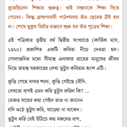
বুঝেছিলেন শিক্ষার গুরুত্ব। তাই সন্তানকে শিক্ষা দিতে
গেলেন। কিন্তু ব্রাহ্মণ্যবাদী পাঠশালায় তাঁর ছেলের ঠাঁই হল
না। শেষে মুকুম মিয়াঁর মক্তবে শুরু হল তাঁর পুত্রের শিক্ষা।
এই পত্রিকার তৃতীয় বর্ষ দ্বিতীয় সংখ্যাতে (কার্তিক মাস,
১৪২০) প্রকাশিত একটি কবিতা নীচে দেওয়া হল।
গোলাগুলির মধ্যে সীমান্ত এলাকার গ্রামের মানুষের জীবন
নিয়ে জয়ন্ত সরকারের লেখা ভুটুস কবিতার অংশ এটি।
কুত্তি গেছে দাদার শালা, কুত্তি গেইছে বৌদি,
দেখতো বাপই এমন করি ভুটুস করিল কি? …
মেজর সাহেব কয়া গেইল তাও না জানেন
যদি ওঠে ভুটুস করি, খাড়েয়া না থাকেন।
ভুটুস করি যেই উঠিচে কয় মঙ্গলের বাপ,