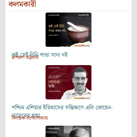
কলমকারী
কই সেই চিনি পাতা সাদা দই
রূপায়ণ ভট্টাচার্য
পশ্চিম এশিয়ার ইতিহাসের সন্ধিক্ষণে এলি কোহেন-
নাসেরের ছায়া
কিংশুক বন্দ্যোপাধ্যায়