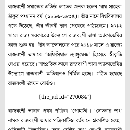
রাজবংশী সমাজের প্রতিষ্ঠা লাভের জনক হলেন ‘রায় সাহেব’
ঠাকুর পঞ্চানন বর্মা (১৮৬৬-১৯৩৫)। তাঁর নামে বিশ্ববিদ্যালয়
গড়ে উঠেছে, তাঁর জীবনী স্থান পেয়েছে পাঠ্যক্রমে। ২০১২
সালে রাজ্য সরকারের উদ্যোগে রাজবংশী ভাষা অ্যাকাডেমির
কাজ শুরু হয়। দীর্ঘ আন্দোলনের পরে ২০১৮ সালে এ রাজ্যে
রাজবংশী ভাষাকে ‘অফিসিয়াল ল্যাঙ্গুয়েজ’ হিসেবে স্বীকৃতি
দেওয়া হয়েছে। সাম্প্রতিক কালে রাজবংশী ভাষা অ্যাকাডেমির
উদ্যোগে রাজবংশী অভিধানও নির্মিত হচ্ছে। গঠিত হয়েছে
রাজবংশী উন্নয়ন বোর্ডও।
[the_ad id=”270084″]
রাজবংশী ভাষার প্রথম পত্রিকা ‘পোহাতী’। ‘দোতরার ডাং’
নামক রাজবংশী ভাষার পত্রিকাটিও বর্তমানে প্রকাশিত হচ্ছে।