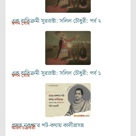
এক ব্যতিক্রমী সুরস্রষ্টা: সলিল চৌধুরী: পর্ব ২
স্বপন সোম
এক ব্যতিক্রমী সুরস্রষ্টা: সলিল চৌধুরী: পর্ব ১
স্বপন সোম
প্রসন্ন নকশা’র পট-কথায় কালীপ্রসন্ন
অরিন চক্রবর্তী