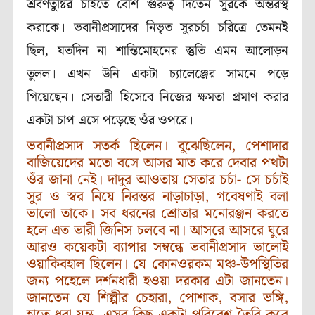
শ্রবণতুষ্টির চাইতে বেশি গুরুত্ব দিতেন সুরকে অন্তরস্থ
করাকে। ভবানীপ্রসাদের নিভৃত সুরচর্চা চরিত্রে তেমনই
ছিল, যতদিন না শান্তিমোহনের স্তুতি এমন আলোড়ন
তুলল। এখন উনি একটা চ্যালেঞ্জের সামনে পড়ে
গিয়েছেন। সেতারী হিসেবে নিজের ক্ষমতা প্রমাণ করার
একটা চাপ এসে পড়েছে ওঁর ওপরে।
ভবানীপ্রসাদ সতর্ক ছিলেন। বুঝেছিলেন, পেশাদার
বাজিয়েদের মতো বসে আসর মাত করে দেবার পথটা
ওঁর জানা নেই। দাদুর আওতায় সেতার চর্চা- সে চর্চাই
সুর ও স্বর নিয়ে নিরন্তর নাড়াচাড়া, গবেষণাই বলা
ভালো তাকে। সব ধরনের শ্রোতার মনোরঞ্জন করতে
হলে এত ভারী জিনিস চলবে না। আসরে আসরে ঘুরে
আরও কয়েকটা ব্যাপার সম্বন্ধে ভবানীপ্রসাদ ভালোই
ওয়াকিবহাল ছিলেন। যে কোনওরকম মঞ্চ-উপস্থিতির
জন্য পহেলে দর্শনধারী হওয়া দরকার এটা জানতেন।
জানতেন যে শিল্পীর চেহারা, পোশাক, বসার ভঙ্গি,