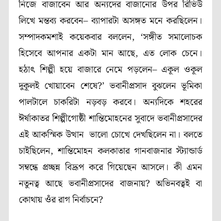
নিজে বাজাবেন আর অন্যদের বাজানোর উপর রিভিউ
লিখে মন্তব্য করবেন– ব্যাপারটা অসঙ্গত মনে করছিলেন।
সম্পাদকমশাই কয়েকবার বললেন, ‘সঙ্গীত সমালোচক
হিসেবে আপনার একটা মান আছে, এত লোক চেনে।
হঠাৎ শিল্পী হয়ে বাজারে নেমে পড়লেন– একূল ওকূল
দুকূলই খোয়াবেন শেষে?’ ভবানীপ্রসাদ বুঝলেন ভূমিকা
পালটালে চাকরিটা নড়বড় করবে। অন্যদিকে শহরের
ঈর্ষাকাতর শিল্পীগোষ্ঠী শান্তিমোহনের সুবাদে ভবানীপ্রসাদের
এই আকস্মিক উত্থান ভালো চোখে দেখছিলেন না। বলতে
চাইছিলেন, শান্তিমোহন কলকাতার গানবাজনার স্ট্যান্ডার্ড
সম্বন্ধে প্রচ্ছন্ন বিদ্রূপ করে গিয়েছেন আসলে। কী এমন
নতুনত্ব আছে ভবানীপ্রসাদের বাজনায়? অভিনবত্বই বা
কোথায় ওঁর রাগ নির্বাচনে?