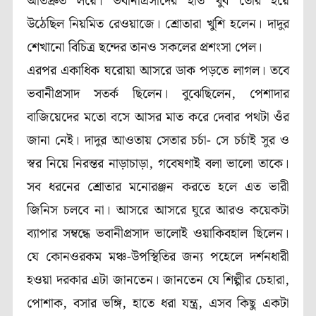
অতিদ্রুত লয়ে। ভবানীপ্রসাদের হাত খুব তৈরি হয়ে
উঠেছিল নিয়মিত রেওয়াজে। শ্রোতারা খুশি হলেন। দাদুর
শেখানো বিচিত্র ছন্দের তানও সকলের প্রশংসা পেল।
এরপর একাধিক ঘরোয়া আসরে ডাক পড়তে লাগল। তবে
ভবানীপ্রসাদ সতর্ক ছিলেন। বুঝেছিলেন, পেশাদার
বাজিয়েদের মতো বসে আসর মাত করে দেবার পথটা ওঁর
জানা নেই। দাদুর আওতায় সেতার চর্চা- সে চর্চাই সুর ও
স্বর নিয়ে নিরন্তর নাড়াচাড়া, গবেষণাই বলা ভালো তাকে।
সব ধরনের শ্রোতার মনোরঞ্জন করতে হলে এত ভারী
জিনিস চলবে না। আসরে আসরে ঘুরে আরও কয়েকটা
ব্যাপার সম্বন্ধে ভবানীপ্রসাদ ভালোই ওয়াকিবহাল ছিলেন।
যে কোনওরকম মঞ্চ-উপস্থিতির জন্য পহেলে দর্শনধারী
হওয়া দরকার এটা জানতেন। জানতেন যে শিল্পীর চেহারা,
পোশাক, বসার ভঙ্গি, হাতে ধরা যন্ত্র, এসব কিছু একটা