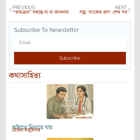
PREVIOUS
NEXT
“ওমিক্রন” সম্বন্ধে যা যা জানলাম
গল্প: সংকেত রাগ: শেষ পর্ব
Subscribe To Newsletter
Subscribe
কথাসাহিত্য
আঁধারে মিলায়ে যায়
মোহনা মজুমদার