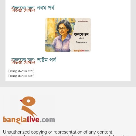
জলকে চল: নবম পর্ব
বিতস্তা ঘোষাল
জলকে চল: অষ্টম পর্ব
বিতস্তা ঘোষাল
[adning id="384325"]
[adning id="384325"]
Unauthorized copying or representation of any content,