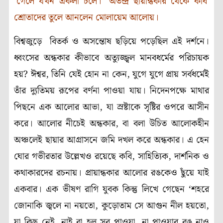
‘
গেলে যখন একলা চলে
।’
অতন্দ্র ছায়ান্ধকার থেকে কবি
শ্রোতাদের তুলে আনলেন মোলায়েম আলোয়।
বিশ্বজুড়ে বিতর্ক ও অসন্তোষ ছড়িয়ে পড়েছিল এই দর্শনে।
ধ্বংসের অন্ধকার কীভাবে অত্যুজ্জ্বল মানবধর্মের পরিচায়ক
হয়
?
ঈশ্বর
,
তিনি যেই হোন না কেন
,
যুগে যুগে প্রায় সর্বধর্মেই
তাঁর দ্যুতিময় রূপের বর্ণনা পাওয়া যায়। নিদেনপক্ষে মাথার
পিছনে এক আলোর আভা
,
যা স্রষ্টাকে সৃষ্টির ওপরে আসীন
করে। আলোর নীচেই অন্ধকার, বা বলা উচিত আলোকহীন
অঞ্চলেই ছায়ার আগ্রাসনে জমি দখল করে অন্ধকার। এ হেন
ঘোর গভীরতার উল্লেখও রয়েছে কবি
,
সাহিত্যিক
,
দার্শনিক ও
কথাকারদের রচনায়। প্রায়ান্ধকার আলোর রঙকেও ছুঁয়ে যাই
একবার। এক ভীষণ রাগি যুবক কিন্তু লিখে গেছেন
‘
শহরে
জোনাকি জ্বলে না নয়তো
,
কুড়োতাম সে আগুন নীল হয়তো
,
যা কিছু নেই
,
নাই বা হল সব পাওয়া
,
না পাওয়ার রঙ নাও