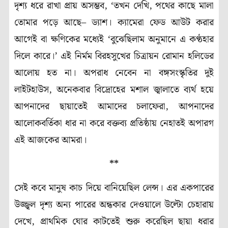
দৃশ্য ধরে রাখা প্রায় অসম্ভব
, ‘
তখন দেখি
,
পথের কাছে মালা
তোমার পড়ে আছে–
ড্যাশ। ক্যামেরা ফেড আউট করার
আগেই বা ক্ষণিকের মধ্যেই
‘
বুঝেছিলাম অনুমানে এ কণ্ঠহার
দিলে কারে
।’
এই নির্মম বিরহসুখের চিত্রায়ন রোমান হলিডের
আলোয় হত না। অপরাধ নেবেন না বঙ্গসংস্কৃতির দুই
লাইটহাউস
,
অনেকবার বিদ্রোহের মশাল জ্বালাতে ব্যর্থ হয়ে
আপনাদের ছায়াতেই আমাদের চলাফেরা
,
আপনাদের
আলোকবর্তিকা ধার না করে বক্তব্য প্রতিষ্ঠায় নেহাতই অপারগ
এই আজকের আমরা।
**
সেই কবে মানুষ কাচ দিয়ে বানিয়েছিল লেন্স। এর একপারের
উজ্জ্বল দৃশ্য অন্য পারের অন্ধকার দেওয়ালে উল্টো চেহারায়
দেখে
,
প্রাথমিক ঘোর কাটতেই শুরু করেছিল ছায়া ধরার