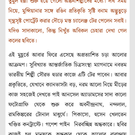
তুমুল হল্লা শুরু হয়ে গেলো অঙ্কনশিল্পীদের মধ্যে। দীর্ঘ সময়
নিয়ে
,
মুন্সিয়ানার সঙ্গে রঙিন প্রতিকৃতি সৃষ্টি বনাম অদ্ভুতুড়ে
য্ন্ত্রসৃষ্ট পোর্ট্রেট করার দৌড়ে মস্ত চ্যালেঞ্জ টের পেলেন সবাই।
যদিও সাদাকালো
,
কিন্তু নিখুঁত অবিকল চেহারা দেখা গেল
কলের ছবিতে।
এই মুহূর্তে আবার ফিরে এসেছে অপ্রত্যাশিত চড়া আলোর
আক্রমণ
।
সুবিখ্যাত আন্তর্জাতিক চিত্রসংস্থা ম্যাগনামে নবতম
ভারতীয় শিল্পী সৌরভ হুডার কাজে এটি টের পাবেন। আবার
প্রকৃতিতে
,
যেখানে ক্যানভাসটা বড়
,
নরম আলো নিয়ে মীড়ের
কাজ সহজেই দেখতে পাই আনসেল অ্যাডামসের সাদা কালো
ফটোগ্রাফি থেকে শুরু করে অবনীন্দ্রনাথ
,
নন্দলাল
,
রামকিঙ্করের টোনাল মাধুর্যে। পিকাসো
,
হুসেন খেলতেন
খণ্ডিত কনট্রাস্টে। গণেশ পাইন নিরবচ্ছিন্ন অন্ধকারে। ছবির
কাজই হল মানুষকে অন্ধকার থেকে আলোর বারান্দায়