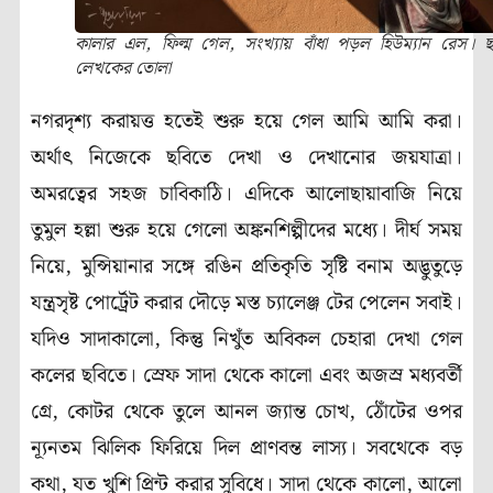
কালার এল
,
ফিল্ম গেল
,
সংখ্যায় বাঁধা পড়ল হিউম্যান রেস।
ছ
লেখকের তোলা
নগরদৃশ্য করায়ত্ত হতেই শুরু হয়ে গেল আমি আমি করা।
অর্থাৎ নিজেকে ছবিতে দেখা ও দেখানোর জয়যাত্রা।
অমরত্বের সহজ চাবিকাঠি। এদিকে আলোছায়াবাজি নিয়ে
তুমুল হল্লা শুরু হয়ে গেলো অঙ্কনশিল্পীদের মধ্যে। দীর্ঘ সময়
নিয়ে
,
মুন্সিয়ানার সঙ্গে রঙিন প্রতিকৃতি সৃষ্টি বনাম অদ্ভুতুড়ে
যন্ত্রসৃষ্ট পোর্ট্রেট করার দৌড়ে মস্ত চ্যালেঞ্জ টের পেলেন সবাই।
যদিও সাদাকালো
,
কিন্তু নিখুঁত অবিকল চেহারা দেখা গেল
কলের ছবিতে। স্রেফ সাদা থেকে কালো এবং অজস্র মধ্যবর্তী
গ্রে
,
কোটর থেকে তুলে আনল জ্যান্ত চোখ
,
ঠোঁটের ওপর
ন্যূনতম ঝিলিক ফিরিয়ে দিল প্রাণবন্ত লাস্য। সবথেকে বড়
কথা
,
যত খুশি প্রিন্ট করার সুবিধে। সাদা থেকে কালো
,
আলো