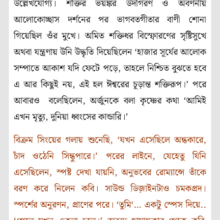
উল্লেখযোগ্য। শক্তির ভয়ঙ্কর উদগিরণ ও অবর্ণনীয়
আলোকোচ্ছাস দর্শনের পর ভাগবতগীতার বাণী শোনা
গিয়েছিল ওঁর মুখে। অমিত শক্তিধর বিস্ফোরণের সৃষ্টিসুখে
অথবা যন্ত্রণায় উনি উদ্ধৃতি দিয়েছিলেন
‘
হাজার সূর্যের আলোক
সম্পাতে আকাশ যদি ফেটে পড়ে
,
তাহলে নিশ্চিত বুঝতে হবে
এ আর কিছুই নয়
,
এই হল ঈশ্বরের চূড়ান্ত শক্তিরূপ
।’
পরে
আবারও বলেছিলেন
,
অর্জুনকে বলা কৃষ্ণের কথা
‘
আমিই
এখন মৃত্যু
,
দুনিয়া ধ্বংসের কান্ডারি
।’
বিক্রম সিংয়ের গলায় শুনেছি
, ‘
যখন এসেছিলে অন্ধকারে
,
চাঁদ ওঠেনি সিন্ধুপারে।’
পরের লাইনে
,
যেহেতু যিনি
এসেছিলেন
,
স্পষ্ট দেখা যায়নি
,
অনুভবের রোম্যান্সে তাঁকে
বরণ করে নিলেন কবি। সাউন্ড ডিজ়াইনটাও চমকপ্রদ।
স্পর্শের অনুরণন
,
প্রাণের পরে।
‘
তুমি
‘
…
একটু স্পেস দিয়ে..