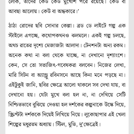
লোক
,
তাদের কেউ কেউ মুখোশ পরে রয়েছে। কেউ বা
আবছা আলোয়। কেউ বা অন্ধকারে।’
ঠাঠা রোদের ছবি সোনার কেল্লা। ব্রড ডে লাইটে গল্প এক
স্টাইলে এগচ্ছে
,
কথোপকথনও ঝলমলে। একই গল্প চলছে
,
অথচ রাতের দৃশ্যে মেজাজটা আলাদা। টেনশনটা অন্য রকম।
অনেক কথা না বলা থেকে যাচ্ছে
,
না দেখানো দৃশ্যাংশে।
কেন
,
সে তো সত্যজিৎ-গবেষকরা বলবেন। নিজের লেখা
,
মারি সিটন বা অ্যান্ড্রু রবিনসনে আছে কিনা মনে পড়ছে না।
এইটুকুই জানি
,
ছবির ক্ষেত্রে আলো থাকলে সব দেখা যায়
,
বা
দেখানো হয়। যেটা মুখে বলা হল না
,
না দেখিয়ে সেটি
নিশ্চিতভাবে বুঝিয়ে দেওয়া হল দর্শকের কল্পনাকে উস্কে দিয়ে
,
স্ক্রিপ্টটা দর্শককে দিয়েই লিখিয়ে নিয়ে। লুকোছাপার এই খেলা
শিল্পের মধুরতম অধ্যায়। স্টিল
,
মুভি
,
দু
’
ক্ষেত্রেই।