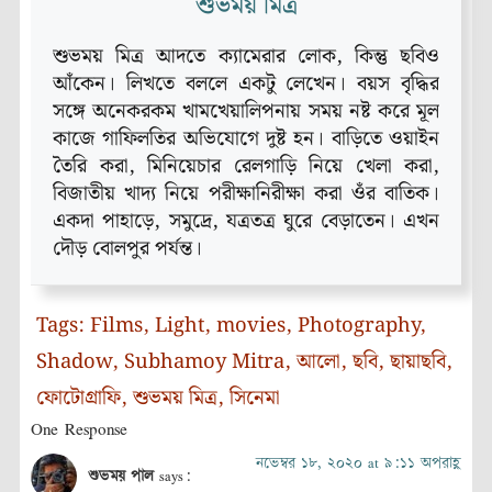
শুভময় মিত্র
শুভময় মিত্র আদতে ক্যামেরার লোক, কিন্তু ছবিও
আঁকেন। লিখতে বললে একটু লেখেন। বয়স বৃদ্ধির
সঙ্গে অনেকরকম খামখেয়ালিপনায় সময় নষ্ট করে মূল
কাজে গাফিলতির অভিযোগে দুষ্ট হন। বাড়িতে ওয়াইন
তৈরি করা, মিনিয়েচার রেলগাড়ি নিয়ে খেলা করা,
বিজাতীয় খাদ্য নিয়ে পরীক্ষানিরীক্ষা করা ওঁর বাতিক।
একদা পাহাড়ে, সমুদ্রে, যত্রতত্র ঘুরে বেড়াতেন। এখন
দৌড় বোলপুর পর্যন্ত।
Tags:
Films
,
Light
,
movies
,
Photography
,
Shadow
,
Subhamoy Mitra
,
আলো
,
ছবি
,
ছায়াছবি
,
ফোটোগ্রাফি
,
শুভময় মিত্র
,
সিনেমা
One Response
নভেম্বর ১৮, ২০২০ at ৯:১১ অপরাহ্ণ
শুভময় পাল
says: