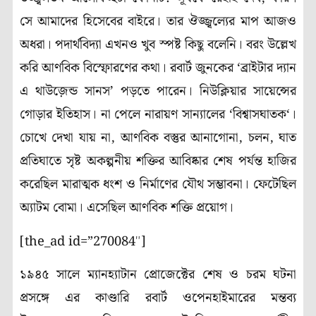
সে আমাদের হিসেবের বাইরে
।
তার ঔজ্জ্বল্যের মাপ আজও
অধরা। পদার্থবিদ্যা এখনও খুব স্পষ্ট কিছু বলেনি। বরং উল্লেখ
করি আণবিক বিস্ফোরণের কথা। রবার্ট জুনকের
‘
ব্রাইটার দ্যান
এ থাউজ়েন্ড সানস’
পড়তে পারেন। নিউক্লিয়ার সায়েন্সের
গোড়ার ইতিহাস। না পেলে নারায়ণ সান্যালের
‘
বিশ্বাসঘাতক
‘
।
চোখে দেখা যায় না
,
আণবিক বস্তুর আনাগোনা
,
চলন
,
ঘাত
প্রতিঘাতে সৃষ্ট অকল্পনীয় শক্তির আবিষ্কার শেষ পর্যন্ত হাজির
করেছিল মারাত্মক ধংশ ও নির্মাণের যৌথ সম্ভাবনা। ফেটেছিল
অ্যাটম বোমা। এসেছিল আণবিক শক্তি প্রয়োগ।
[the_ad id=”270084″]
১৯৪৫ সালে ম্যানহ্যাটান প্রোজেক্টের শেষ ও চরম ঘটনা
প্রসঙ্গে এর কাণ্ডারি রবার্ট ওপেনহাইমারের মন্তব্য