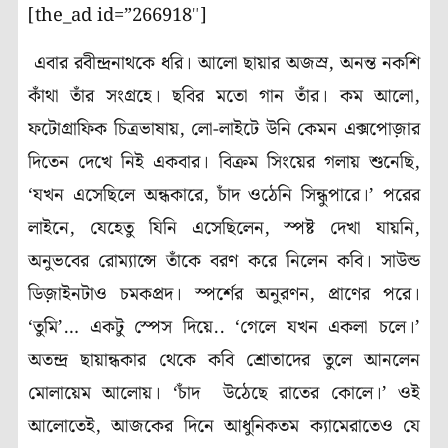
[the_ad id=”266918″]
এবার রবীন্দ্রনাথকে ধরি। আলো ছায়ার অজস্র
,
অনন্ত নকশি
কাঁথা তাঁর সংগ্রহে। ছবির মতো গান তাঁর। কম আলো
,
ফটোগ্রাফিক চিত্রভাষায়
,
লো-লাইটে উনি কেমন এক্সপোজ়ার
দিতেন দেখে নিই একবার। বিক্রম সিংয়ের গলায় শুনেছি
,
‘
যখন এসেছিলে অন্ধকারে
,
চাঁদ ওঠেনি সিন্ধুপারে।’
পরের
লাইনে
,
যেহেতু যিনি এসেছিলেন
,
স্পষ্ট দেখা যায়নি
,
অনুভবের রোম্যান্সে তাঁকে বরণ করে নিলেন কবি। সাউন্ড
ডিজ়াইনটাও চমকপ্রদ। স্পর্শের অনুরণন
,
প্রাণের পরে।
‘
তুমি’
…
একটু স্পেস দিয়ে..
‘
গেলে যখন একলা চলে
।’
অতন্দ্র ছায়ান্ধকার থেকে কবি শ্রোতাদের তুলে আনলেন
মোলায়েম আলোয়।
‘
চাঁদ উঠেছে রাতের কোলে
।’
ওই
আলোতেই
,
আজকের দিনে আধুনিকতম ক্যামেরাতেও যে