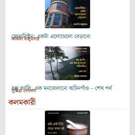
ফ্রেডারিক্টন: একটা এলোমেলো বেড়ানো
কাকলি মজুমদার
রঞ্জু ভ্যালি, এক মনভোলানো অচিনগাঁও – শেষ পর্ব
সুমিত্রা দেবনাথ
কলমকারী