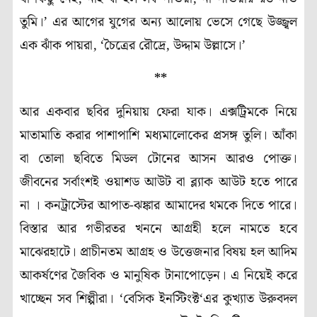
তুমি
।’
এর আগের যুগের অন্য আলোয় ভেসে গেছে উজ্জ্বল
এক ঝাঁক পায়রা
, ‘
চৈত্রের রৌদ্রে
,
উদ্দাম উল্লাসে
।’
**
আর একবার ছবির দুনিয়ায় ফেরা যাক। এক্সট্রিমকে নিয়ে
মাতামাতি করার পাশাপাশি মধ্যমালোকের প্রসঙ্গ তুলি। আঁকা
বা তোলা ছবিতে মিডল টোনের আসন আরও পোক্ত।
জীবনের সর্বাংশই ওয়াশড আউট বা ব্ল্যাক আউট
হতে পারে
না । কনট্রাস্টের আপাত-ঝঙ্কার আমাদের থমকে দিতে পারে।
বিস্তার আর গভীরতর খননে আগ্রহী হলে নামতে হবে
মাঝেরহাটে। প্রাচীনতম আগ্রহ ও উত্তেজনার বিষয় হল আদিম
আকর্ষণের জৈবিক ও মানুষিক টানাপোড়েন। এ নিয়েই করে
খাচ্ছেন সব শিল্পীরা।
‘
বেসিক ইনস্টিংক্ট
‘
এর কুখ্যাত উরুবদল