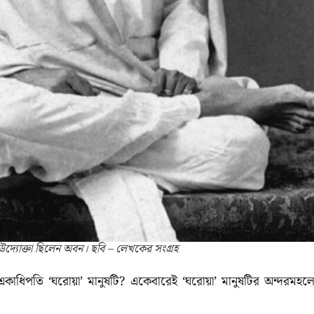
 উদ্যোক্তা ছিলেন অবন।
ছবি – লেখকের সংগ্রহ
একাধিপতি
‘
ঘরোয়া’
মানুষটি
?
একেবারেই
‘
ঘরোয়া’
মানুষটির অন্দরমহল