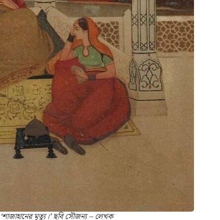
 ‘শাজাহানের মৃত্যু।’ ছবি সৌজন্য – লেখক