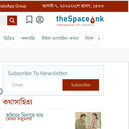
আগস্ট ৭, ২০২৬
২২শে শ্রাবণ, ১৪৩৩
atsApp Group
ভিডিও
শব্দবাজি
লিটল ম্যাগাজিন কর্নার
বিশেষ ক্রোড়পত্র
বৈঠক
Subscribe To Newsletter
Subscribe
কথাসাহিত্য
আঁধারে মিলায়ে যায়
মোহনা মজুমদার