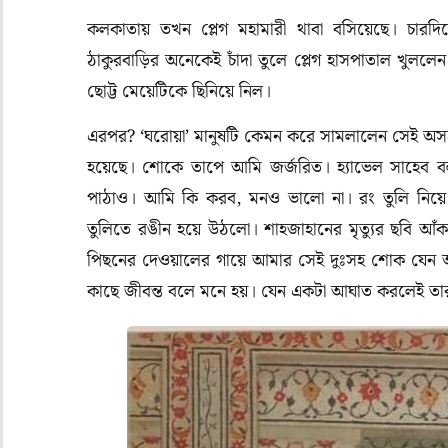
কলকাতায় তখন প্লেগ মহামারী থাবা বসিয়েছে। চারদি
ঠাকুরবাড়ির অনেকেই চাঁদা তুলে প্লেগ হাসপাতাল খুললেন।
ছোট্ট মেয়েটিকে ছিনিয়ে নিল।
এরপর
? ‘
ঘরোয়া’
মানুষটি কেমন করে সামলালেন সেই অস
হয়েছে। শোকে তাপে আমি জর্জরিত। হ্যাভেল সাহেব 
পাঠাও। আমি কি করব
,
মনও ভালো না। রং তুলি নিয়
তুলিতে রঙীন হয়ে উঠলো। শাহজাহানের মৃত্যুর ছবি আ
পিছনের দেওয়ালের গায়ে আমার সেই দুঃসহ শোক যেন আম
কাছে জীবন্ত বলে মনে হয়। যেন একটা আঘাত করলেই তার থে