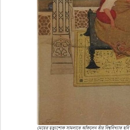
মেয়ের মৃত্যুশোক সামলাতে আঁকলেন তাঁর বিশ্ববিখ্যাত ছবি