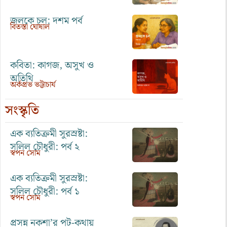
জলকে চল: দশম পর্ব
বিতস্তা ঘোষাল
কবিতা: কাগজ, অসুখ ও
অতিথি
অর্কপ্রভ ভট্টাচার্য
সংস্কৃতি
এক ব্যতিক্রমী সুরস্রষ্টা:
সলিল চৌধুরী: পর্ব ২
স্বপন সোম
এক ব্যতিক্রমী সুরস্রষ্টা:
সলিল চৌধুরী: পর্ব ১
স্বপন সোম
প্রসন্ন নকশা’র পট-কথায়