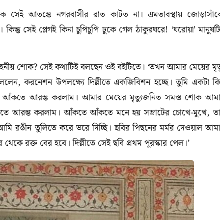
কে সেই আতঙ্কে নগরবাসীর রাত কাটত না। এমতাবস্থায় জোড়াসাঁ
 কিন্তু সেই প্লেগই কিনা চুপিচুপি ঢুকে গেল ঠাকুরঘরে!
‘
ঘরোয়া’
মানুষট
হনীয় শোক
?
সেই কথাটিই বলছেন ওই বইটিতে
। ‘
তখন আমার মেয়ের মৃত্
বললেন
,
করনেশন উপলক্ষ্যে দিল্লীতে একজিবিশন হচ্ছে। তুমি একটা কি
ে আঁকতে আরম্ভ করলাম। আমার মেয়ের মৃত্যুজনিত সমস্ত শোক আম
ঁকতে আরম্ভ করলাম। আঁকতে আঁকতে মনে হয় সম্রাটের চোখে-মুখে
,
ত
ি রঙীন তুলিতে করে ভরে দিচ্ছি। ছবির পিছনের মর্মর দেওয়াল আম
কে রক্ত বের হবে। দিল্লীতে সেই ছবি প্রথম পুরস্কার পেল।
’