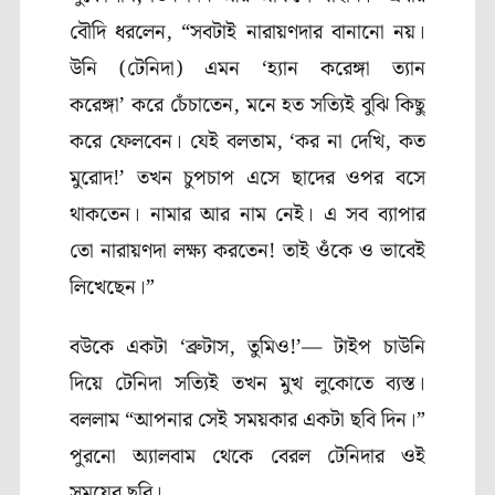
বৌদি ধরলেন
, “
সবটাই নারায়ণদার বানানো নয়।
উনি (টেনিদা) এমন
‘
হ্যান করেঙ্গা ত্যান
করেঙ্গা’
করে চেঁচাতেন
,
মনে হত সত্যিই বুঝি কিছু
করে ফেলবেন। যেই বলতাম
, ‘
কর না দেখি
,
কত
মুরোদ!’
তখন চুপচাপ এসে ছাদের ওপর বসে
থাকতেন। নামার আর নাম নেই। এ সব ব্যাপার
তো নারায়ণদা লক্ষ্য করতেন! তাই ওঁকে ও ভাবেই
লিখেছেন।”
বউকে একটা
‘
ব্রুটাস
,
তুমিও!’
—
টাইপ চাউনি
দিয়ে টেনিদা সত্যিই তখন মুখ লুকোতে ব্যস্ত।
বললাম “আপনার সেই সময়কার একটা ছবি দিন।”
পুরনো অ্যালবাম থেকে বেরল টেনিদার ওই
সময়ের ছবি।