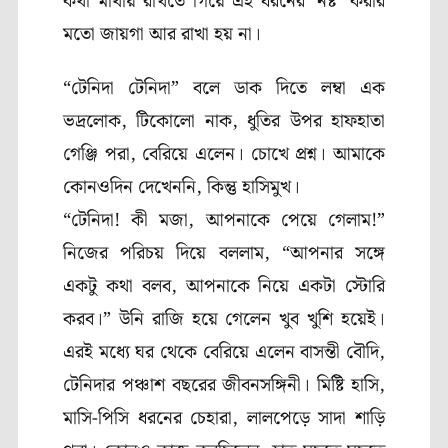
কথা মাথায় রাখতে গিয়ে এই ধরনের
‘
নষ্ট’
করার
মতো জায়গা আর রাখা হয় না।
“
টেনিদা টেনিদা” বলে ডাক দিতে লম্বা এক
ভদ্রলোক
,
টিকোলো নাক
,
ধুতির উপর হাফহাতা
গেঞ্জি পরা
,
বেরিয়ে এলেন। চোখে প্রশ্ন। আমাকে
কোনওদিন দেখেননি
,
কিন্তু হাসিমুখ।
“
টেনিদা! কী মজা
,
আপনাকে পেয়ে গেলাম!”
নিজের পরিচয় দিয়ে বললাম
, “
আপনার সঙ্গে
একটু কথা বলব
,
আপনাকে নিয়ে একটা স্টোরি
করব।” উনি রাজি হয়ে গেলেন খুব খুশি হয়েই।
এরই মধ্যে ঘর থেকে বেরিয়ে এলেন বাসন্তী বৌদি
,
টেনিদার পঞ্চাশ বছরের জীবনসঙ্গিনী। মিষ্টি হাসি
,
মাসি-পিসি ধরনের চেহারা
,
লালপেড়ে সাদা শাড়ি