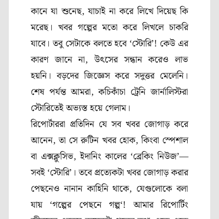
কানে যা শুনেছ
,
যাচাই না করে লিখে দিয়েছ কি
মরেছ। খবর গল্পের মতো করে লিখলে চাকরি
যাবে। তবু সেটাকে বলতে হবে ‘স্টোরি’! কেউ এর
কারণ জানে না
,
উৎসের সন্ধান করেও লাভ
হয়নি। বড়দের জিজ্ঞেস করে সদুত্তর মেলেনি।
শেষ পর্যন্ত আমরা
,
কচিকাঁচা ট্রেনি জার্নালিস্টরা
স্টোরিতেই অভ্যস্ত হয়ে গেলাম।
রিপোর্টাররা প্রতিদিন যে সব খবর জোগাড় করে
আনেন
,
তা সে রুটিন খবর হোক
,
কিংবা স্পেশাল
বা এক্সক্লুসিভ
,
ইদানিং কালের
‘
ব্রেকিং নিউজ’
—
সবই
‘
স্টোরি’
। তবে প্রত্যেকটা খবর জোগাড় করার
পেছনেও নানান কাহিনি থাকে
,
যেগুলোকে বলা
যায়
‘
গল্পের পেছনে গল্প
‘!
আমার রিপোর্টিং