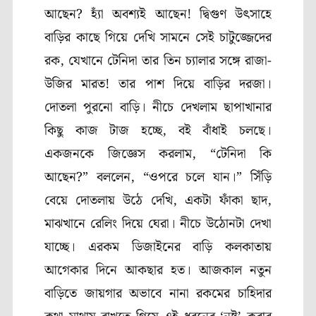
আছেন
?
হ্যাঁ অবশ্যই আছেন! দ্বিগুণ উৎসাহে
বাড়ির কাছে গিয়ে দেখি সামনে সেই চাটুজ্জেদের
রক
,
যেখানে টেনিদা তার তিন চ্যালার সঙ্গে রাজা-
উজির মারত! তার পাশ দিয়ে বাড়ির দরজা।
দোতলা পুরনো বাড়ি। নীচে দেখলাম ছাপাখানার
কিছু কাজ টাজ হচ্ছে
,
বই বাঁধাই চলছে।
একজনকে জিজ্ঞেস করলাম
, “
টেনিদা কি
আছেন
?”
বললেন
, “
ওপরে চলে যান।” সিঁড়ি
বেয়ে দোতলায় উঠে দেখি
,
একটা ফাঁকা ছাদ
,
মাঝখানে রেলিং দিয়ে ঘেরা। নীচে উঠোনটা দেখা
যাচ্ছে। এরকম ডিজাইনের বাড়ি কলকাতায়
আগেকার দিনে আকছার হত। আজকাল নতুন
বাড়িতে জায়গার অভাবে নানা রকমের চাহিদার