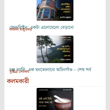
ফ্রেডারিক্টন: একটা এলোমেলো বেড়ানো
কাকলি মজুমদার
রঞ্জু ভ্যালি, এক মনভোলানো অচিনগাঁও – শেষ পর্ব
সুমিত্রা দেবনাথ
কলমকারী