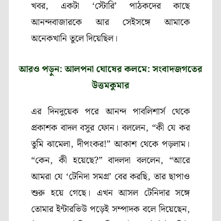
খবর
,
একটা
‘
স্টোরি’
পাঠকদের কাছে
আনন্দবাজারকে আর সেইসঙ্গে আমাকে
অনেকখানি তুলে দিয়েছিল।
আরও পড়ুন: আলপনা ঘোষের কলমে: সংবাদজগতের
উত্তমকুমার
এর দিনদুয়েক পরে আনন্দ পাবলিশার্স থেকে
প্রকাশক বাদল বসুর ফোন। বললেন
, “
কী যে কর
তুমি ঝামেলা
,
দীপংকর!” আকাশ থেকে পড়লাম।
“কেন
,
কী হয়েছে
?”
বাদলদা বললেন
, “
আরে
আমরা যে
‘
টেনিদা সমগ্র’
বের করছি
,
তার ছাপাও
শুরু হয়ে গেছে। এখন আসল টেনিদার সঙ্গে
তোমার ইন্টারভিউ পড়েই সম্পাদক বলে দিয়েছেন
,