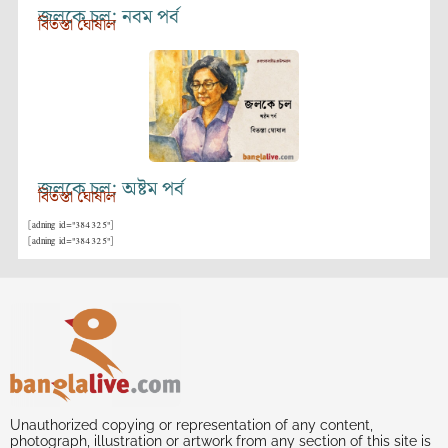
জলকে চল: নবম পর্ব
বিতস্তা ঘোষাল
জলকে চল: অষ্টম পর্ব
বিতস্তা ঘোষাল
[adning id="384325"]
[adning id="384325"]
Unauthorized copying or representation of any content,
photograph, illustration or artwork from any section of this site is