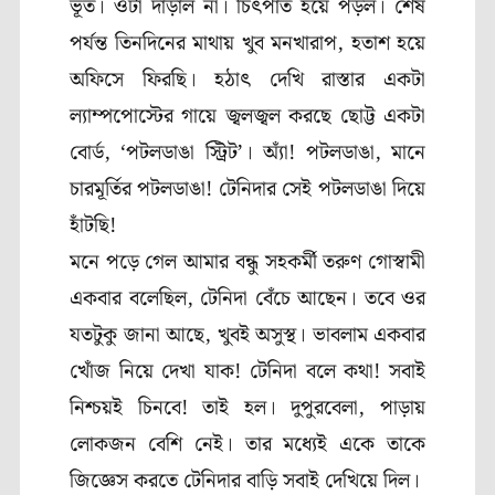
ভূত। ওটা দাঁড়াল না। চিৎপাত হয়ে পড়ল। শেষ
পর্যন্ত তিনদিনের মাথায় খুব মনখারাপ
,
হতাশ হয়ে
অফিসে ফিরছি। হঠাৎ দেখি রাস্তার একটা
ল্যাম্পপোস্টের গায়ে জ্বলজ্বল করছে ছোট্ট একটা
বোর্ড
, ‘
পটলডাঙা স্ট্রিট’
। অ্যাঁ! পটলডাঙা
,
মানে
চারমূর্তির পটলডাঙা! টেনিদার সেই পটলডাঙা দিয়ে
হাঁটছি!
মনে পড়ে গেল আমার বন্ধু সহকর্মী তরুণ গোস্বামী
একবার বলেছিল
,
টেনিদা বেঁচে আছেন
।
তবে ওর
যতটুকু জানা আছে
,
খুবই অসুস্থ। ভাবলাম একবার
খোঁজ নিয়ে দেখা যাক! টেনিদা বলে কথা! সবাই
নিশ্চয়ই চিনবে! তাই হল। দুপুরবেলা
,
পাড়ায়
লোকজন বেশি নেই। তার মধ্যেই একে তাকে
জিজ্ঞেস করতে টেনিদার বাড়ি সবাই দেখিয়ে দিল।