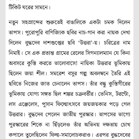
টিকিট ঘরের সামনে।
নতুন সহস্রাব্দের শুরুতেই বাঙালিকে একটা চমক দিলেন
তাপস। পুরোপুরি বাণিজ্যিক ছবির নাচ-গান করা নায়ক দেখা
দিলেন বুদ্ধদেব দাশগুপ্তের ছবি ‘উত্তরা’-য়। চরিত্রের নাম
নিমাই। সে এক প্রত্যন্ত গ্রামের রেলের সিগন্যালম্যান যে কিনা
অবসরে কুস্তি করতে ভালোবাসে! নায়িকা উত্তরার ভূমিকায়
ছিলেন জয়া শীল। সমরেশ বসুর গল্প অবলম্বনে তৈরি এই
ছবিতে নিজের জাত চেনালেন তাপস। তাঁর বন্ধু কুস্তিগীরের
ভূমিকায় যোগ্য সঙ্গত ছিল শঙ্কর চক্রবর্তীর। ভেনিস, টরন্টো,
লস এঞ্জেলেস, পুসান ফিল্মোৎসবে জয়জয়কার পড়ে গেল
উত্তরার। বুদ্ধদেব পেলেন জাতীয় পুরস্কার। তাপসের ভাগ্যে
পুরস্কারের শিকে না ছিঁড়লেও তাঁর অভিনয় দক্ষতায় চোখ
কপালে তুলেছিলেন ফিল্ম-সমালোচকরাও। এরপর বুদ্ধদেবের