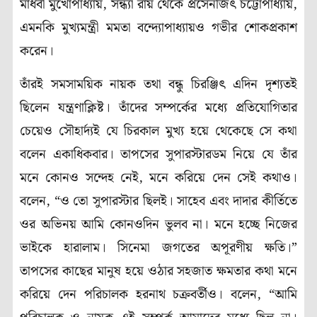
মাধবী মুখোপাধ্যায়, সন্ধ্যা রায় থেকে প্রসেনজিৎ চট্টোপাধ্যায়,
এমনকি মুখ্যমন্ত্রী মমতা বন্দ্যোপাধ্যায়ও গভীর শোকপ্রকাশ
করেন।
তাঁরই সমসাময়িক নায়ক তথা বন্ধু চিরঞ্জিৎ এদিন দৃশ্যতই
ছিলেন যন্ত্রণাক্লিষ্ট। তাঁদের সম্পর্কের মধ্যে প্রতিযোগিতার
চেয়েও সৌহার্দ্যই যে চিরকাল মুখ্য হয়ে থেকেছে সে কথা
বলেন একাধিকবার। তাপসের সুপারস্টারডম নিয়ে যে তাঁর
মনে কোনও সন্দেহ নেই, মনে করিয়ে দেন সেই কথাও।
বলেন, “ও তো সুপারস্টার ছিলই। সাহেব এবং দাদার কীর্তিতে
ওর অভিনয় আমি কোনওদিন ভুলব না। মনে হচ্ছে নিজের
ভাইকে হারালাম। সিনেমা জগতের অপূরণীয় ক্ষতি।”
তাপসের কাছের মানুষ হয়ে ওঠার সহজাত ক্ষমতার কথা মনে
করিয়ে দেন পরিচালক হরনাথ চক্রবর্তীও। বলেন, “আমি