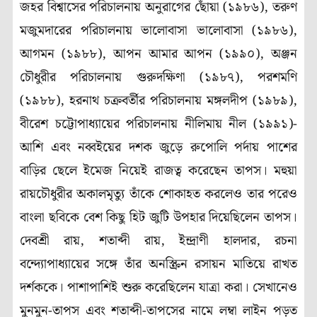
জহর বিশ্বাসের পরিচালনায় অনুরাগের ছোঁয়া (১৯৮৬), তরুণ
মজুমদারের পরিচালনায় ভালোবাসা ভালোবাসা (১৯৮৬),
আগমন (১৯৮৮), আপন আমার আপন (১৯৯০), অঞ্জন
চৌধুরীর পরিচালনায় গুরুদক্ষিণা (১৯৮৭), পরশমণি
(১৯৮৮), হরনাথ চক্রবর্তীর পরিচালনায় মঙ্গলদীপ (১৯৮৯),
বীরেশ চট্টোপাধ্যায়ের পরিচালনায় নীলিমায় নীল (১৯৯১)-
আশি এবং নব্বইয়ের দশক জুড়ে রুপোলি পর্দায় পাশের
বাড়ির ছেলে ইমেজ নিয়েই রাজত্ব করেছেন তাপস। মহুয়া
রায়চৌধুরীর অকালমৃত্যু তাঁকে শোকাহত করলেও তার পরেও
বাংলা ছবিকে বেশ কিছু হিট জুটি উপহার দিয়েছিলেন তাপস।
দেবশ্রী রায়, শতাব্দী রায়, ইন্দ্রাণী হালদার, রচনা
বন্দ্যোপাধ্যায়ের সঙ্গে তাঁর অনস্ক্রিন রসায়ন মাতিয়ে রাখত
দর্শককে। পাশাপাশিই শুরু করেছিলেন যাত্রা করা। সেখানেও
মুনমুন-তাপস এবং শতাব্দী-তাপসের নামে লম্বা লাইন পড়ত