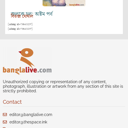
জলকে চল: অষ্টম পর্ব
বিতস্তা ঘোষাল
[adning id="384325"]
[adning id="384325"]
Unauthorized copying or representation of any content,
photograph, illustration or artwork from any section of this site is
strictly prohibited.
Contact
editor@banglalive.com
editor@thespace.ink