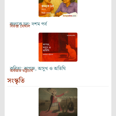
জলকে চল: দশম পর্ব
বিতস্তা ঘোষাল
কবিতা: কাগজ, অসুখ ও অতিথি
অর্কপ্রভ ভট্টাচার্য
সংস্কৃতি