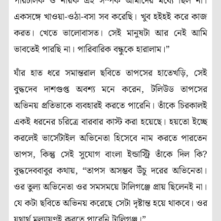
পরিচালক ও নায়ক এই সম্পর্ক আমাদের মধ্যে ছিল না।
একসঙ্গে খাওয়া-ওঠা-বসা সব করেছি। খুব হইহই করে কাজ
করত। খেতে ভালোবাসত। সেই মানুষটা আর নেই আমি
ভাবতেই পারছি না। পারিবারিক বন্ধুকে হারালাম।”
যাঁর হাত ধরে সমান্তরাল ছবিতে তাপসের হাতেখড়ি, সেই
বুদ্ধদেব দাশগুপ্ত অবশ্য মনে করেন, টলিউড তাপসের
অভিনয় প্রতিভাকে ব্যবহারই করতে পারেনি। তাঁকে চিরকালই
একই ধরনের চরিত্রে বারবার কাস্ট করা হয়েছে। হয়তো ইচ্ছে
করলেই ভার্সেটাইল অভিনেতা হিসেবে নাম করতে পারতেন
তাপস, কিন্তু সেই সুযোগ বাংলা ইন্ডাস্ট্রি তাঁকে দিল কি?
বুদ্ধদেববাবুর কথায়, “তাপস অসম্ভব উঁচু দরের অভিনেতা।
ওর তুল্য অভিনেতা ওর সমসময়ে টালিগঞ্জে প্রায় ছিলেনই না।
যে কটা ছবিতে অভিনয় করেছে সেটা দৃষ্টান্ত হয়ে থাকবে। ওর
যথার্থ মূল্যায়ণই করতে পারেনি টালিগঞ্জ।”