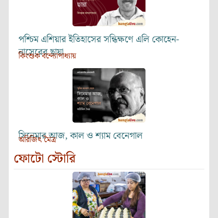
পশ্চিম এশিয়ার ইতিহাসের সন্ধিক্ষণে এলি কোহেন-
নাসেরের ছায়া
কিংশুক বন্দ্যোপাধ্যায়
সিনেমার আজ, কাল ও শ্যাম বেনেগাল
অরিজিৎ মৈত্র
ফোটো স্টোরি