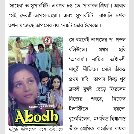
‘সাহেব’-ও সুপারহিট। এরপর ৮৪-তে ‘পারাবত প্রিয়া’। আবার
সেই দেবশ্রী-তাপস-মহুয়া। এবং সুপারহিট। বাঙালি দর্শক
তখন মজেছে তাপসের বয় নেক্সট ডোর ইমেজে।
সে বছরেই তাপসের পা পড়ল
বলিউডে। প্রথম ছবি
‘অবোধ’। নায়িকা অষ্টাদশী
মাধুরী দীক্ষিত। সেটা তাঁরও
প্রথম ছবি। তাপস কিন্তু খুব
দ্রুতই মুম্বই ছেড়ে ফিরলেন
নিজের শহরে, নিজের
ইন্ডাস্ট্রিতে। হয়তো
বুঝেছিলেন, মধ্যবিত্ত দ্বিধাগ্রস্ত
ভীরু প্রেমিক বাঙালির নায়ক
মাধুরী দীক্ষিতের সঙ্গে বলিউডে