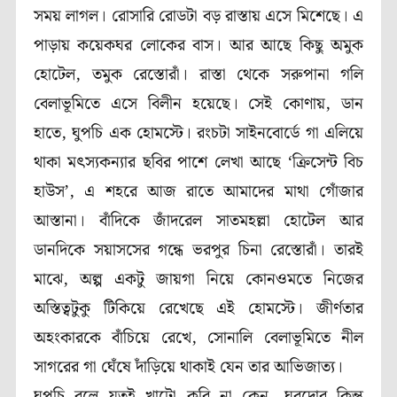
সময় লাগল। রোসারি রোডটা বড় রাস্তায় এসে মিশেছে। এ
পাড়ায় কয়েকঘর লোকের বাস। আর আছে কিছু অমুক
হোটেল, তমুক রেস্তোরাঁ। রাস্তা থেকে সরুপানা গলি
বেলাভূমিতে এসে বিলীন হয়েছে। সেই কোণায়, ডান
হাতে, ঘুপচি এক হোমস্টে। রংচটা সাইনবোর্ডে গা এলিয়ে
থাকা মৎস্যকন্যার ছবির পাশে লেখা আছে ‘ক্রিসেন্ট বিচ
হাউস’, এ শহরে আজ রাতে আমাদের মাথা গোঁজার
আস্তানা। বাঁদিকে জাঁদরেল সাতমহল্লা হোটেল আর
ডানদিকে সয়াসসের গন্ধে ভরপুর চিনা রেস্তোরাঁ। তারই
মাঝে, অল্প একটু জায়গা নিয়ে কোনওমতে নিজের
অস্তিত্বটুকু টিকিয়ে রেখেছে এই হোমস্টে। জীর্ণতার
অহংকারকে বাঁচিয়ে রেখে, সোনালি বেলাভূমিতে নীল
সাগরের গা ঘেঁষে দাঁড়িয়ে থাকাই যেন তার আভিজাত্য।
ঘুপচি বলে যতই খাটো করি না কেন, ঘরদোর কিন্তু