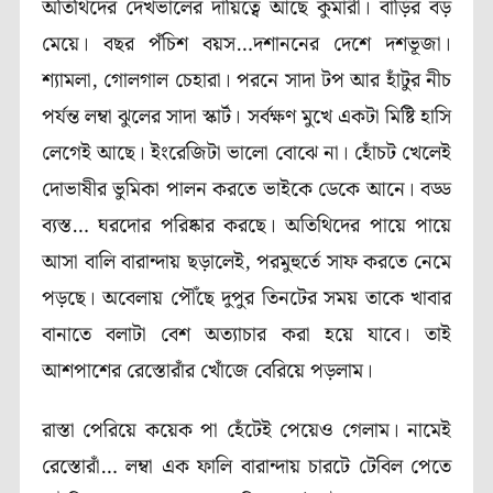
অতিথিদের দেখভালের দায়িত্বে আছে কুমারী। বাড়ির বড়
মেয়ে। বছর পঁচিশ বয়স…দশাননের দেশে দশভূজা।
শ্যামলা, গোলগাল চেহারা। পরনে সাদা টপ আর হাঁটুর নীচ
পর্যন্ত লম্বা ঝুলের সাদা স্কার্ট। সর্বক্ষণ মুখে একটা মিষ্টি হাসি
লেগেই আছে। ইংরেজিটা ভালো বোঝে না। হোঁচট খেলেই
দোভাষীর ভুমিকা পালন করতে ভাইকে ডেকে আনে। বড্ড
ব্যস্ত… ঘরদোর পরিষ্কার করছে। অতিথিদের পায়ে পায়ে
আসা বালি বারান্দায় ছড়ালেই, পরমুহুর্তে সাফ করতে নেমে
পড়ছে। অবেলায় পৌঁছে দুপুর তিনটের সময় তাকে খাবার
বানাতে বলাটা বেশ অত্যাচার করা হয়ে যাবে। তাই
আশপাশের রেস্তোরাঁর খোঁজে বেরিয়ে পড়লাম।
রাস্তা পেরিয়ে কয়েক পা হেঁটেই পেয়েও গেলাম। নামেই
রেস্তোরাঁ… লম্বা এক ফালি বারান্দায় চারটে টেবিল পেতে