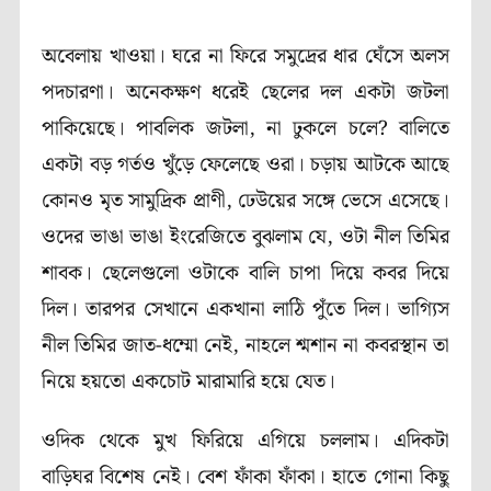
অবেলায় খাওয়া। ঘরে না ফিরে সমুদ্রের ধার ঘেঁসে অলস
পদচারণা। অনেকক্ষণ ধরেই ছেলের দল একটা জটলা
পাকিয়েছে। পাবলিক জটলা, না ঢুকলে চলে? বালিতে
একটা বড় গর্তও খুঁড়ে ফেলেছে ওরা। চড়ায় আটকে আছে
কোনও মৃত সামুদ্রিক প্রাণী, ঢেউয়ের সঙ্গে ভেসে এসেছে।
ওদের ভাঙা ভাঙা ইংরেজিতে বুঝলাম যে, ওটা নীল তিমির
শাবক। ছেলেগুলো ওটাকে বালি চাপা দিয়ে কবর দিয়ে
দিল। তারপর সেখানে একখানা লাঠি পুঁতে দিল। ভাগ্যিস
নীল তিমির জাত-ধম্মো নেই, নাহলে শ্মশান না কবরস্থান তা
নিয়ে হয়তো একচোট মারামারি হয়ে যেত।
ওদিক থেকে মুখ ফিরিয়ে এগিয়ে চললাম। এদিকটা
বাড়িঘর বিশেষ নেই। বেশ ফাঁকা ফাঁকা। হাতে গোনা কিছু