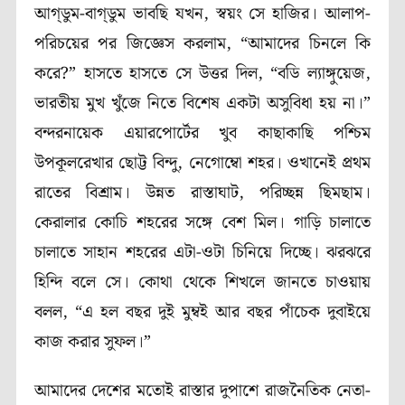
আগ্‌ডুম-বাগ্‌ডুম ভাবছি যখন, স্বয়ং সে হাজির। আলাপ-
পরিচয়ের পর জিজ্ঞেস করলাম, “আমাদের চিনলে কি
করে?” হাসতে হাসতে সে উত্তর দিল, “বডি ল্যাঙ্গুয়েজ,
ভারতীয় মুখ খুঁজে নিতে বিশেষ একটা অসুবিধা হয় না।”
বন্দরনায়েক এয়ারপোর্টের খুব কাছাকাছি পশ্চিম
উপকূলরেখার ছোট্ট বিন্দু, নেগোম্বো শহর। ওখানেই প্রথম
রাতের বিশ্রাম। উন্নত রাস্তাঘাট, পরিচ্ছন্ন ছিমছাম।
কেরালার কোচি শহরের সঙ্গে বেশ মিল। গাড়ি চালাতে
চালাতে সাহান শহরের এটা-ওটা চিনিয়ে দিচ্ছে। ঝরঝরে
হিন্দি বলে সে। কোথা থেকে শিখলে জানতে চাওয়ায়
বলল, “এ হল বছর দুই মুম্বই আর বছর পাঁচেক দুবাইয়ে
কাজ করার সুফল।”
আমাদের দেশের মতোই রাস্তার দুপাশে রাজনৈতিক নেতা-