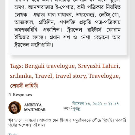
ভ্রমণ, আনন্দবাজার ই-পেপার, ভ্রমী পত্রিকার নিয়মিত
লেখক। এছাড়া যারা-যাযাবর, তথ্যকেন্দ্র, লেটস্‌-গো,
আজকাল, প্রতিদিন, গণশক্তি প্রভৃতি পত্র-পত্রিকায়
ভ্রমণকাহিনি প্রকাশিত। ট্র্যাভেল রাইটার্স ফোরাম
ইন্ডিয়ার সদস্য। প্রধান শখ ও নেশা বেড়ানো আর
ট্র্যাভেল ফটোগ্রাফি।
Tags:
Bengali travelogue
,
Sreyashi Lahiri
,
srilanka
,
Travel
,
travel story
,
Travelogue
,
শ্রেয়সী লাহিড়ী
5 Responses
ডিসেম্বর ১৬, ২০২১ at ১১:১৭
ANINDYA
says:
পূর্বাহ্ণ
MAJUMDAR
খুব ভালো লাগলো। আমরাও যেন শ্রীলঙ্কার সমুদ্রসৈকতে পৌঁছে গিয়েছি। পরবর্তী
পর্বের অপেক্ষায় রইলাম।
Reply