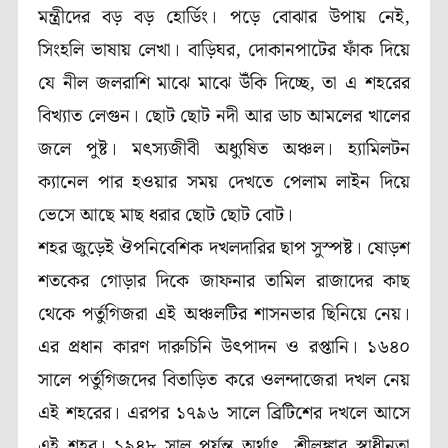
মন্ত্রীদের বড় বড় হোর্ডিং। পড়ে বোঝার উপায় নেই,
সিংহলি ভাষায় লেখা। বাড়িঘর, দোকানপাটের ফাঁক দিয়ে
যে নীল জলরাশি মাঝে মাঝে উঁকি দিচ্ছে, তা এ শহরের
বিখ্যাত লেগুন। ছোট ছোট নদী আর ডাচ আমলের খালের
জলে পুষ্ট। মৎস্যজীবী অধ্যুষিত অঞ্চল। হ্যামিলটন
ক্যানেল পার হওয়ার সময় দেখতে পেলাম লাইন দিয়ে
ভেসে আছে মাছ ধরার ছোট ছোট বোট।
শহর জুড়েই ঔপনিবেশিক দখলদারির ছাপ সুস্পষ্ট। ষোড়শ
শতকের গোড়ার দিকে জাফনার তামিল রাজাদের কাছ
থেকে পর্তুগিজরা এই অঞ্চলটির শাসনভার ছিনিয়ে নেয়।
এর প্রধান কারণ দারুচিনি উৎপাদন ও রপ্তানি। ১৬৪০
সালে পর্তুগিজদের বিতাড়িত করে ওলন্দাজেরা দখল নেয়
এই শহরের। এরপর ১৭৯৬ সালে ব্রিটিশের দখলে আসে
এই শহর। ১৯৪৮ সাল পর্যন্ত অর্থাৎ, শ্রীলঙ্কার স্বাধীনতা