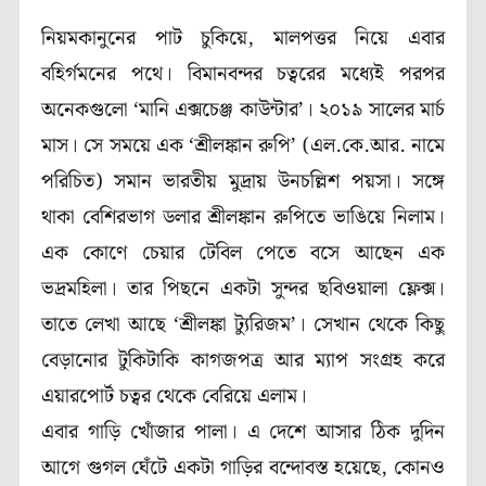
নিয়মকানুনের পাট চুকিয়ে, মালপত্তর নিয়ে এবার
বহির্গমনের পথে। বিমানবন্দর চত্বরের মধ্যেই পরপর
অনেকগুলো ‘মানি এক্সচেঞ্জ কাউন্টার’। ২০১৯ সালের মার্চ
মাস। সে সময়ে এক ‘শ্রীলঙ্কান রুপি’ (এল.কে.আর. নামে
পরিচিত) সমান ভারতীয় মুদ্রায় উনচল্লিশ পয়সা। সঙ্গে
থাকা বেশিরভাগ ডলার শ্রীলঙ্কান রুপিতে ভাঙিয়ে নিলাম।
এক কোণে চেয়ার টেবিল পেতে বসে আছেন এক
ভদ্রমহিলা। তার পিছনে একটা সুন্দর ছবিওয়ালা ফ্লেক্স।
তাতে লেখা আছে ‘শ্রীলঙ্কা ট্যুরিজম’। সেখান থেকে কিছু
বেড়ানোর টুকিটাকি কাগজপত্র আর ম্যাপ সংগ্রহ করে
এয়ারপোর্ট চত্বর থেকে বেরিয়ে এলাম।
এবার গাড়ি খোঁজার পালা। এ দেশে আসার ঠিক দুদিন
আগে গুগল ঘেঁটে একটা গাড়ির বন্দোবস্ত হয়েছে, কোনও