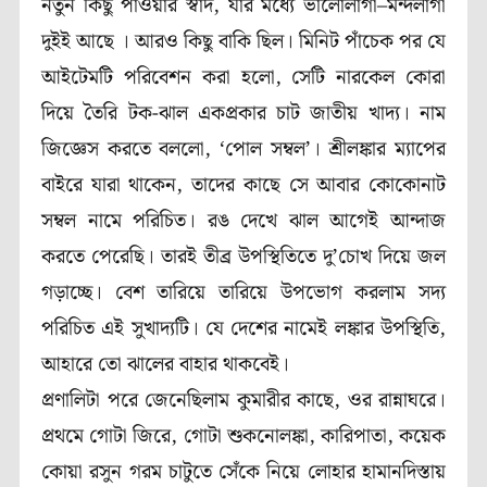
নতুন কিছু পাওয়ার স্বাদ, যার মধ্যে ভালোলাগা–মন্দলাগা
দুইই আছে । আরও কিছু বাকি ছিল। মিনিট পাঁচেক পর যে
আইটেমটি পরিবেশন করা হলো, সেটি নারকেল কোরা
দিয়ে তৈরি টক-ঝাল একপ্রকার চাট জাতীয় খাদ্য। নাম
জিজ্ঞেস করতে বললো, ‘পোল সম্বল’। শ্রীলঙ্কার ম্যাপের
বাইরে যারা থাকেন, তাদের কাছে সে আবার কোকোনাট
সম্বল নামে পরিচিত। রঙ দেখে ঝাল আগেই আন্দাজ
করতে পেরেছি। তারই তীব্র উপস্থিতিতে দু’চোখ দিয়ে জল
গড়াচ্ছে। বেশ তারিয়ে তারিয়ে উপভোগ করলাম সদ্য
পরিচিত এই সুখাদ্যটি। যে দেশের নামেই লঙ্কার উপস্থিতি,
আহারে তো ঝালের বাহার থাকবেই।
প্রণালিটা পরে জেনেছিলাম কুমারীর কাছে, ওর রান্নাঘরে।
প্রথমে গোটা জিরে, গোটা শুকনোলঙ্কা, কারিপাতা, কয়েক
কোয়া রসুন গরম চাটুতে সেঁকে নিয়ে লোহার হামানদিস্তায়