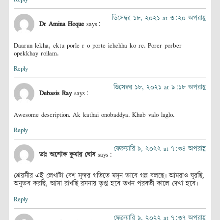
ডিসেম্বর ১৮, ২০২১ at ৩:২০ অপরাহ্ণ
Dr Amina Hoque
says:
Daarun lekha, ektu porle r o porte ichchha ko re. Porer porber
opekkhay roilam.
Reply
ডিসেম্বর ১৮, ২০২১ at ৯:১৮ অপরাহ্ণ
Debasis Ray
says:
Awesome description. Ak kathai onobaddya. Khub valo laglo.
Reply
ফেব্রুয়ারি ৯, ২০২২ at ৭:৩৪ অপরাহ্ণ
ডাঃ অশোক কুমার ঘোষ
says:
শ্রেয়সীর এই লেখাটা বেশ সুন্দর গতিতে মসৃন ভাবে গল্প বলছে। আমরাও ঘুরছি,
অনুভব করছি, আসা রাখছি রসনায় তৃপ্ত হবে তখন পরবর্তী কালে দেখা হবে।
Reply
ফেব্রুয়ারি ৯, ২০২২ at ৭:৩৭ অপরাহ্ণ