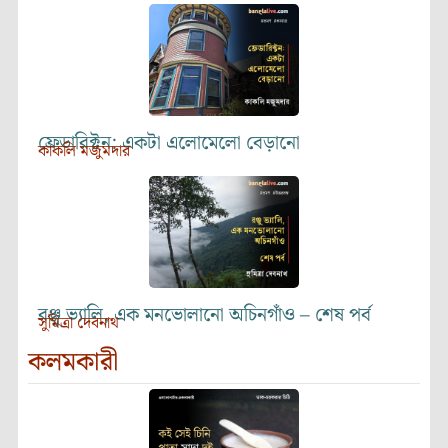
ফ্রেডারিক্টন: একটা এলোমেলো বেড়ানো
কাকলি মজুমদার
রঞ্জু ভ্যালি, এক মনভোলানো অচিনগাঁও – শেষ পর্ব
সুমিত্রা দেবনাথ
কলমকারী