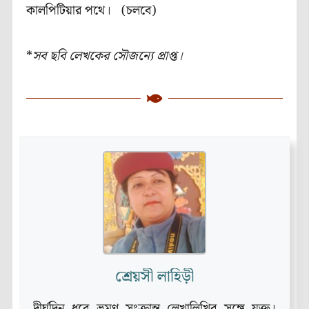
কালপিটিয়ার পথে। (চলবে)
*
সব ছবি লেখকের সৌজন্যে প্রাপ্ত।
শ্রেয়সী লাহিড়ী
দীর্ঘদিন ধরে ভ্রমণ সংক্রান্ত লেখালিখির সঙ্গে যুক্ত।