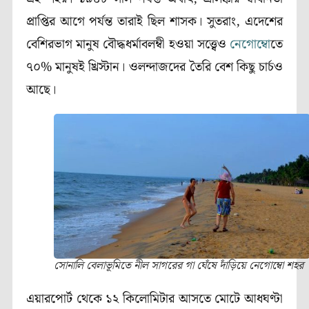
প্রাপ্তির আগে পর্যন্ত তারাই ছিল শাসক। সুতরাং, এদেশের
বেশিরভাগ মানুষ বৌদ্ধধর্মাবলম্বী হওয়া সত্ত্বেও
নেগোম্বো
তে
৭০% মানুষই খ্রিস্টান। ওলন্দাজদের তৈরি বেশ কিছু চার্চও
আছে।
সোনালি বেলাভূমিতে নীল সাগরের গা ঘেঁষে দাঁড়িয়ে নেগোম্বো শহর
এয়ারপোর্ট থেকে ১২ কিলোমিটার আসতে মোটে আধঘণ্টা