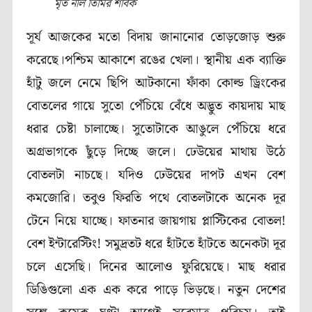
মৃত নীল তিমির শাবক
সূর্য আজকের মতো বিদায় জানানোর তোড়জোড় শুরু
করেছে।পশ্চিম আকাশে রঙের খেলা। স্থানীয় এক ব্যাক্তি
হাঁটু জলে নেমে ছিপি আটকানো ফাঁকা কোল্ড ড্রিংকের
বোতলের গায়ে সুতো পেঁচিয়ে বেঁধে অদ্ভুত কায়দায় মাছ
ধরার চেষ্টা চালাচ্ছে। সুতোটাকে আঙুলে পেঁচিয়ে ধরে
অগ্রভাগকে ছুঁড়ে দিচ্ছে জলে। ঢেউয়ের মাথায় উঠে
বোতলটা নাচছে। যদিও ঢেউয়ের দাপট এখন বেশ
কমজোরি। তবুও ফিরতি পথে বোতলটাকে অনেক দূর
টেনে নিয়ে যাচ্ছে। ফাতনার জায়গায় প্লাস্টিকের বোতল!
বেশ ইন্টারেস্টিং! সমুদ্রতট ধরে হাঁটতে হাঁটতে অনেকটা দূর
চলে এসেছি। দিনের আলোও ফুরিয়েছে। মাছ ধরার
ডিঙিগুলো এক এক করে পাড়ে ভিড়ছে। নতুন দেশের