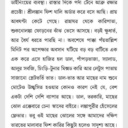
ডাইনিংয়ের ব্যবস্থা। রাস্তার দিকে পর্দা টেনে আব্রু রক্ষার
প্রচেষ্টা। শ্রীলঙ্কান ফিশ থালি অর্ডার করে বসে আছি। প্রায়
আধঘণ্টা কেটে গেছে। রান্নাঘর থেকে কারিপাতা,
শুকনোলঙ্কা ফোড়নের ঝাঁঝ ভেসে আসছে। বড়ই ক্ষুধার্ত,
আর ধৈর্য ধরতে পারছি না। অবশেষে পাক্কা পঁয়তাল্লিশ
মিনিট পর অপেক্ষার অবসান ঘটিয়ে বড় বড় বাটিতে এক
এক করে এসে হাজির হল ডাল, পাঁপড়ভাজা, স্যালাড,
আলুর সবজি, চিংড়ি–টুনার মিক্সড কারি আর লেটুস পাতায়
সাজানো প্লেটভর্তি ভাত। ডাল-ভাত আর মাছের নাম শুনে
মোটেও উচ্ছ্বসিত হওয়ার কোনও কারণ নেই যে, বেশ
একটা দেশি দেশি ব্যাপার আছে। ডাল, তরকারি, মাছের
ঝোল এক্কেবারে চেনা স্বাদের বাইরে। লঙ্কাপুরীর হেঁসেলের
ফ্লেভার। তবু ওই মাছের ঝোলের সঙ্গে আমাদের দক্ষিণ
ভারতের মালাবার ফিশ কারির কিছুটা হলেও সাদৃশ্য আছে।