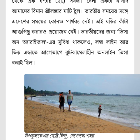
থেকে এক ঘণ্টার ছোট্ট সফর। বেলা একটা নাগাদ
আমাদের বিমান শ্রীলঙ্কার মাটি ছুঁল। ভারতীয় সময়ের সঙ্গে
এদেশের সময়ের কোনও পার্থক্য নেই। তাই ঘড়ির কাঁটা
আগুপিছু করারও প্রয়োজন নেই। ভারতীয়দের জন্য ‘ভিসা
অন অ্যারাইভাল’-এর সুবিধা থাকলেও, লম্বা লাইন আর
ভিড় এড়াতে আগেভাগে ঝুটঝামেলাহীন অনলাইন ভিসা
করাই ছিল।
উপকূলরেখার ছোট্ট বিন্দু, নেগোম্বো শহর