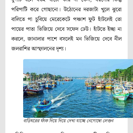
পরিপাটি করে গোছানো। উঠোনের দরজাটা খুলে ঝুরো
বালিতে পা চুবিয়ে মেরেকেটে পঞ্চাশ ফুট হাঁটলেই তো
পায়ের পাতা ভিজিয়ে দেবে সফেদ ঢেউ। হাঁটতে ইচ্ছা না
করলে, জানালার পাশে বসলেই মন ভিজিয়ে দেবে নীল
জলরাশির আস্ফালনের দৃশ্য।
বাড়িঘরের ফাঁক দিয়ে দিয়ে দেখা যাচ্ছে নেগোম্বো লেগুন