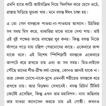
এমনি হাতে কাঠি আইসক্রিম নিয়ে খিলখিল করে হেসে ওঠে,
রাস্তায় দাঁড়িয়ে ফুচকা খায়। মনে বসন্ত ঈষৎ চাঙ্গা হয়।
এ তো গেল বসন্তকে পাওয়া-না-পাওয়ার আখ্যান। উঠতিরা
সব সময় মিস করে, মাঝারিরা মাঝে মাঝে দেখা পায়। তাই
এই দুই পক্ষের কাছে বসন্তের খুব কদর। কিন্তু বসন্ত নিজে
ফাঁপরে পড়ে যায় চল্লিশ পেরনোদের কাছে। একেবারে জব্দ
যাকে বলে। এই বিশেষ স্পিশিজ়টি বসন্তকে একেবারে
জাপটে ধরে রাখতে চায় এবং তা সব সময়। মিড-লাইফে
পৌঁছে তাদের শীত-গ্রীষ্ম-বর্ষা-হেমন্ত, কোনও জ্ঞানই থাকে না।
তারা কেবল চোখে-নাকে-মুখে এমনকী শরীরেও বসন্তকে ধরে
রাখতে চায়। আর বিড়ম্বনা সেখানেই। বসন্ত রিটার্ন টিকিট
কেটেই এসেছিল, কিন্তু এখন তার মহাবিপদ। নানা অছিলায়
তার যাওয়া ক্যানসেল করতে চায় এই গোষ্ঠী। কখনও