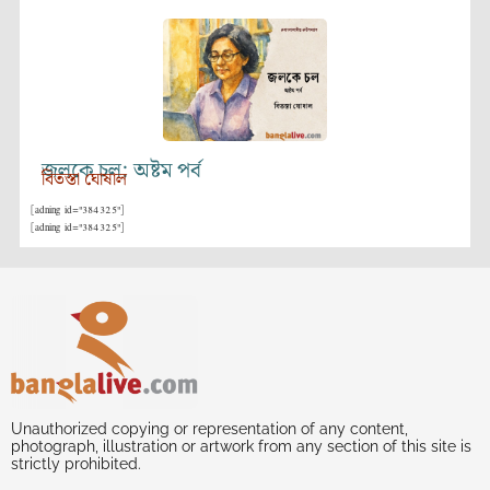
জলকে চল: অষ্টম পর্ব
বিতস্তা ঘোষাল
[adning id="384325"]
[adning id="384325"]
Unauthorized copying or representation of any content,
photograph, illustration or artwork from any section of this site is
strictly prohibited.