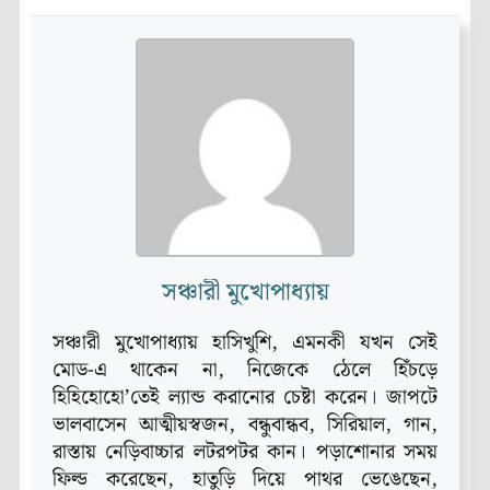
সঞ্চারী মুখোপাধ্যায়
সঞ্চারী মুখোপাধ্যায় হাসিখুশি, এমনকী যখন সেই
মোড-এ থাকেন না, নিজেকে ঠেলে হিঁচড়ে
হিহিহোহো’তেই ল্যান্ড করানোর চেষ্টা করেন। জাপটে
ভালবাসেন আত্মীয়স্বজন, বন্ধুবান্ধব, সিরিয়াল, গান,
রাস্তায় নেড়িবাচ্চার লটরপটর কান। পড়াশোনার সময়
ফিল্ড করেছেন, হাতুড়ি দিয়ে পাথর ভেঙেছেন,