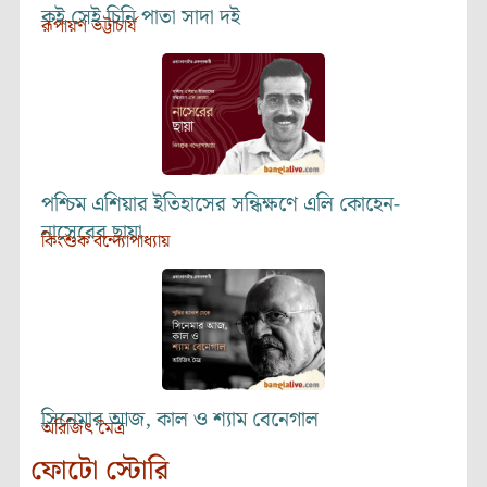
কই সেই চিনি পাতা সাদা দই
রূপায়ণ ভট্টাচার্য
পশ্চিম এশিয়ার ইতিহাসের সন্ধিক্ষণে এলি কোহেন-
নাসেরের ছায়া
কিংশুক বন্দ্যোপাধ্যায়
সিনেমার আজ, কাল ও শ্যাম বেনেগাল
অরিজিৎ মৈত্র
ফোটো স্টোরি