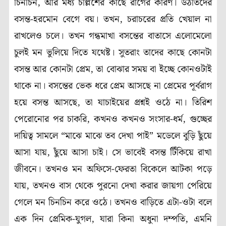
চিনচিন, আর মধ্য চল্লিশের কাছে রাগের কারণ। উঠতিদের
বসন্ত-হরমোন বেগে বয়। তখন, চরাচরের প্রতি খেয়াল না
রাখলেও চলে। তখন গন্ধমাখা বসন্তের বাতাসে এলোমেলো
চুলই মন ভুলিয়ে দিতে যথেষ্ট। সুতরাং তাদের কাছে কোনটা
বসন্ত আর কোনটা প্রেম, তা বোঝার সময় বা ইচ্ছে কোনওটাই
থাকে না। বসন্তের ভেক ধরে প্রেম আসছে না প্রেমের পূর্বরাগ
হয়ে বসন্ত আসছে, তা যাচাইয়ের প্রশ্নই ওঠে না। তিরিশ
পেরোনোর পর চাকরি, কখনও কখনও সংসার-ধর্ম, গুচ্ছের
দায়িত্ব সামলে “মাঝে মাঝে তব দেখা পাই” মডেলে বুড়ি ছুঁয়ে
আসা যায়, ছুঁয়ে আসা চাই। সে ভাবেই বসন্ত টিঁকিয়ে রাখা
জীবনে। তখনও মন অফিসে-ফেরতা বিকেলে আটকা পড়ে
যায়, তখনও বাস থেকে পুরনো দেখা করার জায়গা পেরিয়ে
গেলে মন চিনচিন করে ওঠে। তখনও বাড়িতে এটা-ওটা বলে
এক দিন প্রেমিক-যুগল, যারা কিনা অধুনা দম্পতি, এমনি