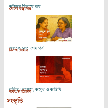
আঁধারে মিলায়ে যায়
মোহনা মজুমদার
জলকে চল: দশম পর্ব
বিতস্তা ঘোষাল
কবিতা: কাগজ, অসুখ ও অতিথি
অর্কপ্রভ ভট্টাচার্য
সংস্কৃতি