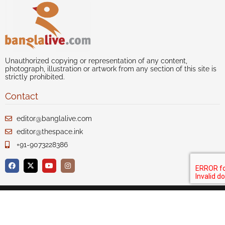
Unauthorized copying or representation of any content,
photograph, illustration or artwork from any section of this site is
strictly prohibited.
Contact
editor@banglalive.com
editor@thespace.ink
+91-9073228386
Author index
Our Story
Disclaimer
Privacy
Terms of Use
Advertise with us
Contact Us
Sitemap
Copyright 2020-21 Celcius Technologies Pvt. Ltd. All Rights