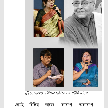
দুই ছেলেমেয়ে (নীচের সারিতে) ও সৌমিত্র-দীপা
প্রায়ই বিভিন্ন কাজে, কারণে, অকারণে