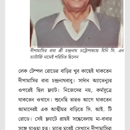
দীপামাসির বাবা শ্রী চন্দ্রনাথ চট্টোপাধ্যায় যিনি সি. এন
চ্যাটার্জি নামেই পরিচিত ছিলেন
লেক টেম্পল রোডের বাড়ির খুব কাছেই থাকতেন
দীপামাসির বাবা চন্দ্রনাথবাবু। সার্দান অ্যাভেন্যুর
ওপরেই ছিল ফ্ল্যাট। নিজেদের নয়, কর্মসূত্রে
থাকতেন ওখানে। শুনেছি তারও আগে থাকতেন
আমাদেরই এক আত্মীয়র বাড়িতে সি. আই. টি
রোডে। সেই ফ্ল্যাটে প্রায়ই সন্ধেবেলায় মা-বাবার
সঙ্গে যাওয়া হত। মাঝে মধেই সেখানে দীপামাসিরা