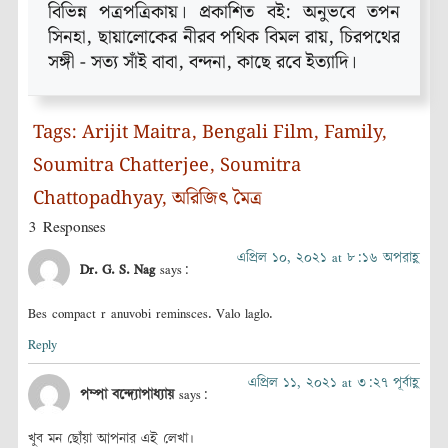
বিভিন্ন পত্রপত্রিকায়। প্রকাশিত বই: অনুভবে তপন
সিনহা, ছায়ালোকের নীরব পথিক বিমল রায়, চিরপথের
সঙ্গী - সত্য সাঁই বাবা, বন্দনা, কাছে রবে ইত্যাদি।
Tags:
Arijit Maitra
,
Bengali Film
,
Family
,
Soumitra Chatterjee
,
Soumitra
Chattopadhyay
,
অরিজিৎ মৈত্র
3 Responses
এপ্রিল ১০, ২০২১ at ৮:১৬ অপরাহ্ণ
Dr. G. S. Nag
says:
Bes compact r anuvobi reminsces. Valo laglo.
Reply
এপ্রিল ১১, ২০২১ at ৩:২৭ পূর্বাহ্ণ
পম্পা বন্দ্যোপাধ্যায়
says:
খুব মন ছোঁয়া আপনার এই লেখা।