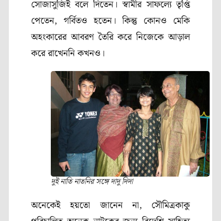
সোজাসুজিই বলে দিতেন। স্বামীর সাফল্যে তৃপ্তি
পেতেন, গর্বিতও হতেন। কিন্তু কোনও মেকি
অহংকারের আবরণ তৈরি করে নিজেকে আড়াল
করে রাখেননি কখনও।
দুই নাতি নাতনির সঙ্গে দাদু দিদা
অনেকেই হয়তো জানেন না, সৌমিত্রকাকু