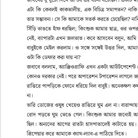
জীবনের দু দুটো দিনে আশ্চর্য এই ঘটনা ঘটেছিল। একটি মা
এটা কি কেবলই কাকতালীয়, এক বিচিত্র সমাপতন? নাকি 
তার সম্ভাবনা। সে কি আমাকে সতর্ক করতে চেয়েছিল? নাকি
সিঁড়ি ভাঙতে হাঁফ ধরছিল; কিংশুক আমার ছাত্র, ওর ওপর আ
নেই, ব্যাপারটা এখন জলভাত। কবে আসবেন বলুন, আমি 
বাবুইকে মেইল করলাম। ও সঙ্গে সঙ্গেই উত্তর দিল, আমা
ওটা কি ডেফার করা যায় না?
জবাবে বললাম, অ্যাঞ্জিওগ্রাফি এখন একটা আউটপেশেন্ট প্
কোনও দরকার নেই। পরে অপারেশন টপারেশন লাগলে জ
রাত্তিরে পাপড়িকে ফোনে ধরিয়ে দিল বাবুই। অনেকক্ষণ 
না।
ভারি ডোজের ওষুধ খেয়েও রাত্তিরে ঘুম এল না। বারান্দা
রোদ পড়তে ঘুম ভেঙে গেল। কিংশুক আমার জন্যেই অপেক্
ছিল। অন্যদের আগের রাতটা হাসপাতালেই কাটাতে হয়।
প্রিপেয়ার করে আমাকে ক্যাথ-ল্যাব-এ পাঠিয়ে দিতে।