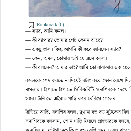
Bookmark (
0
)
— স্যার, আমি কমল।
— কী ব্যাপার? তোমার পেট কেমন আছে?
— একটু ভাল। কিন্তু আপনি কী করে জানলেন স্যার?
— কেন, অমল, তোমার ভাই যে এসে বলল।
— কী বললেন? আমার ভাই? আমি তো বাবা-মার এক ছেলে
কমলকে শেষ করতে না দিয়েই ঘটাং করে ফোন রেখে দিলাম
নামলাম। হাঁপাতে হাঁপাতে সিকিওরিটি সদাশিবকে দেখে
স্যার। উনি তো এইমাত্র গাড়ি করে বেরিয়ে গেলেন।
দাঁড়িয়ে আছি, সদাশিব বলল, দুখানা বড় বড় সুটকেস ছিল
সদাশিবকে বললাম, শোন গাড়ি ফিরলে ড্রাইভারকে বলবে, 
বসেছিলাম, ঘন্টাখানেক কি তারও বেশি সময়। বেল বাজতে