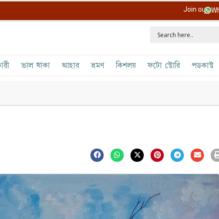
Join our
Wh
ারী
ভাল থাকা
আহার
ভ্রমণ
কিশলয়
ফটো স্টোরি
পডকাস্ট