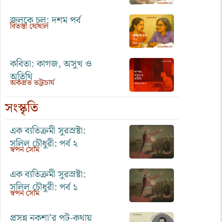
জলকে চল: দশম পর্ব
বিতস্তা ঘোষাল
কবিতা: কাগজ, অসুখ ও
অতিথি
অর্কপ্রভ ভট্টাচার্য
সংস্কৃতি
এক ব্যতিক্রমী সুরস্রষ্টা:
সলিল চৌধুরী: পর্ব ২
স্বপন সোম
এক ব্যতিক্রমী সুরস্রষ্টা:
সলিল চৌধুরী: পর্ব ১
স্বপন সোম
প্রসন্ন নকশা’র পট-কথায়