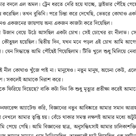
র বদলে এল অমল। ট্রেন ধরতে দেরি হয়ে যাচ্ছে, ড্রাইভার পৌঁছে গেছ
ন্ন করেছিল। তখন বুঝিনি। পরে চিন্তা করে দেখেছি, ভেতরে কোথাও এক
দিনও একজনের জায়গায় অন্য একজন কাজটা করে দিয়েছিল।
ৃতির উজান বেয়ে উঠে আসছিল একটা চোখ। সেই চোখের রং নীলাভ। স
 কৌতুহল হয়েছিল। দ্বিতীয় দিন, যখন মনে পড়ল এই চোখ আমি আগ
েন সিদ্ধান্তে আমি পৌঁছেই গিয়েছিলাম। টিভি খুলে শুধু মিলিয়ে নেব
 নীল কোথাও খুঁজে পাই না। মানুষেও। নতুন মানুষ, অচেনা কেউ, এল
েষণ। সকলেই আমাকে নিরাশ করে।
ফিরিয়ে দিয়েছে? বাকি কটা দিন কি শুধু মৃত্যুর প্রতীক্ষা করেই আমা
ারেন্স আ্যাটেন্ড করি, বিজ্ঞানের নতুন আবিষ্কারে আমার সমান আগ্র
দেখলে আমার তৃপ্তি হয়। বেঁচে থাকার সমস্ত লক্ষণই আমার মধ্যে অটু
ি পেয়ে গেছি। আমি বিজ্ঞানের ছাত্র, অনুসন্ধিৎসাই আমার চালিকাশক্ত