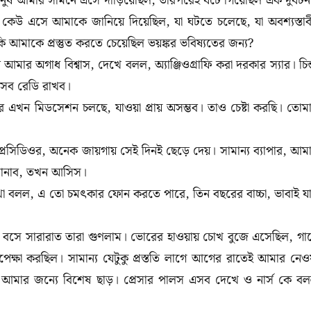
নুষ আমার সামনে এসে দাঁড়িয়েছিল, তারপরেই ঘটে গিয়েছিল এক দুর্ঘটন
কেউ এসে আমাকে জানিয়ে দিয়েছিল, যা ঘটতে চলেছে, যা অবশ্যস্তাব
 আমাকে প্রস্তুত করতে চেয়েছিল ভয়ঙ্কর ভবিষ্যতের জন্য?
মার অগাধ বিশ্বাস, দেখে বলল, অ্যাঞ্জিওগ্রাফি করা দরকার স্যার। চিন্
সব রেডি রাখব।
র এখন মিডসেশন চলছে, যাওয়া প্রায় অসম্ভব। তাও চেষ্টা করছি। তোম
রসিডিওর, অনেক জায়গায় সেই দিনই ছেড়ে দেয়। সামান্য ব্যাপার, আম
ানাব, তখন আসিস।
কথা বলল, এ তো চমৎকার ফোন করতে পারে, তিন বছরের বাচ্চা, ভাবাই যা
য় বসে সারারাত তারা গুণলাম। ভোরের হাওয়ায় চোখ বুজে এসেছিল, গায
ষা করছিল। সামান্য যেটুকু প্রস্ততি লাগে আগের রাতেই আমার নেওয
 আমার জন্যে বিশেষ ছাড়। প্রেসার পালস এসব দেখে ও নার্স কে ব