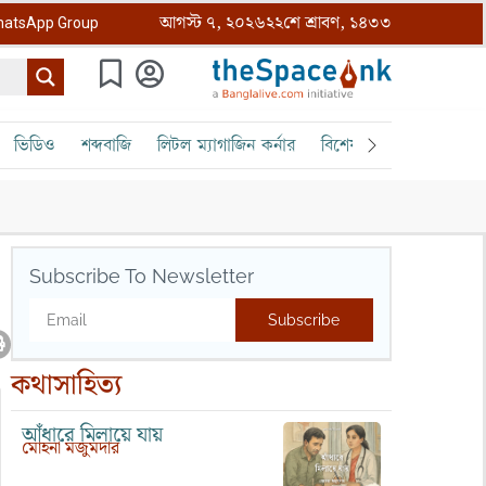
আগস্ট ৭, ২০২৬
২২শে শ্রাবণ, ১৪৩৩
atsApp Group
ভিডিও
শব্দবাজি
লিটল ম্যাগাজিন কর্নার
বিশেষ ক্রোড়পত্র
বৈঠক
Subscribe To Newsletter
Subscribe
কথাসাহিত্য
আঁধারে মিলায়ে যায়
মোহনা মজুমদার