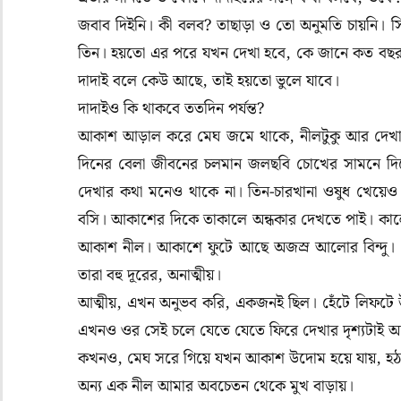
জবাব দিইনি। কী বলব? তাছাড়া ও তো অনুমতি চায়নি। সি
তিন। হয়তো এর পরে যখন দেখা হবে, কে জানে কত বছর প
দাদাই বলে কেউ আছে, তাই হয়তো ভুলে যাবে।
দাদাইও কি থাকবে ততদিন পর্যন্ত?
আকাশ আড়াল করে মেঘ জমে থাকে, নীলটুকু আর দেখাই হয
দিনের বেলা জীবনের চলমান জলছবি চোখের সামনে দিয়ে
দেখার কথা মনেও থাকে না। তিন-চারখানা ওষুধ খেয়েও
বসি। আকাশের দিকে তাকালে অন্ধকার দেখতে পাই। কালো
আকাশ নীল। আকাশে ফুটে আছে অজস্র আলোর বিন্দু। জ্যোত
তারা বহু দূরের, অনাত্মীয়।
আত্মীয়, এখন অনুভব করি, একজনই ছিল। হেঁটে লিফটে
এখনও ওর সেই চলে যেতে যেতে ফিরে দেখার দৃশ্যটাই আ
কখনও, মেঘ সরে গিয়ে যখন আকাশ উদোম হয়ে যায়, হঠাৎ 
অন্য এক নীল আমার অবচেতন থেকে মুখ বাড়ায়।