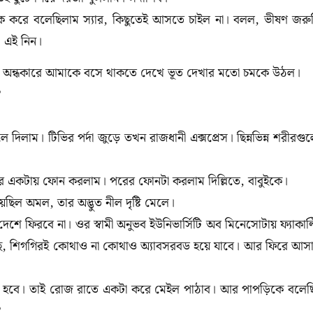
নেক করে বলেছিলাম স্যার, কিছুতেই আসতে চাইল না। বলল, ভীষণ জরু
। এই নিন।
ঢুকে অন্ধকারে আমাকে বসে থাকতে দেখে ভূত দেখার মতো চমকে উঠল।
?
লাম। টিভির পর্দা জুড়ে তখন রাজধানী এক্সপ্রেস। ছিন্নভিন্ন শরীরগু
 তার একটায় ফোন করলাম। পরের ফোনটা করলাম দিল্লিতে, বাবুইকে।
েছিল অমল, তার অদ্ভুত নীল দৃষ্টি মেলে।
দেশে ফিরবে না। ওর স্বামী অনুভব ইউনিভার্সিটি অব মিনেসোটায় ফ্যাকাল্
ছে, শিগগিরই কোথাও না কোথাও অ্যাবসরবড হয়ে যাবে। আর ফিরে আস
ট হবে। তাই রোজ রাতে একটা করে মেইল পাঠাব। আর পাপড়িকে বলেছ
?