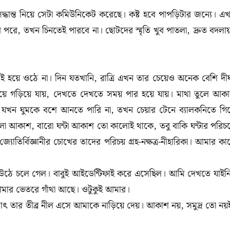
দ্ধান্ত নিয়ে সেটা কমিউনিকেট করেছে। কষ্ট হবে পাপড়িটার জন্যে। এ
রে, তখন চিনতেই পারবে না। ছোটদের স্মৃতি খুব পাতলা, দ্রুত বদলায
়ে ওঠে না। দিন যতখানি, রাত্রি এখন তার চেয়েও অনেক বেশি দীর্
 গড়িয়ে যায়, দেখতে দেখতে সময় পার হয়ে যায়। মাথা তুলে আক
 যখন ঘুমকে বশে আনতে পারি না, তখন চেয়ার টেনে ব্যালকনিতে গিয
 আকাশ, বারো ঘন্টা আকাশ তো কালোই থাকে, তবু বাকি ঘন্টার পরিচয
ির্বিজ্ঞানীর চোখের তাদের পরিচয় গ্রহ-নক্ষত্র-নীহারিকা। আমার কা
 উঠে চলে গেল। বাবুই আইডেন্টিফাই করে এসেছিল। আমি দেখতে যাইন
মার ভেতরে গাঁথা আছে। ওটুকুই আমার।
তার তীব্র নীল এসে আমাকে নাড়িয়ে দেয়। আকাশ নয়, সমুদ্র তো নয়