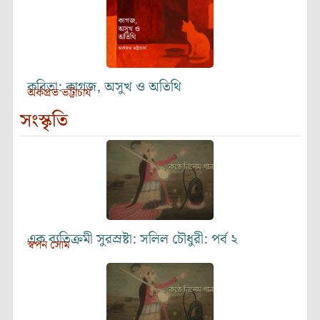
কবিতা: কাগজ, অসুখ ও অতিথি
অর্কপ্রভ ভট্টাচার্য
সংস্কৃতি
এক ব্যতিক্রমী সুরস্রষ্টা: সলিল চৌধুরী: পর্ব ২
স্বপন সোম