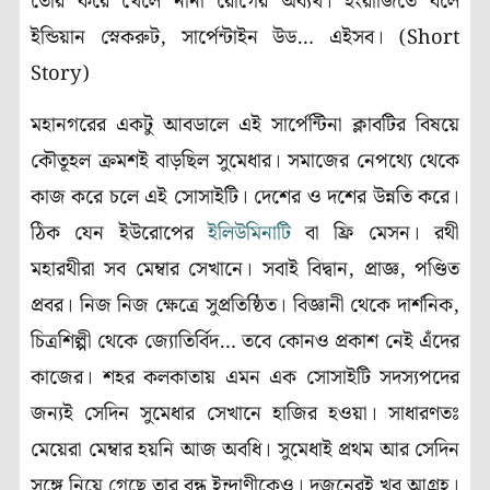
তৈরি করে খেলে নানা রোগের অব্যর্থ। ইংরাজিতে বলে
ইন্ডিয়ান স্নেকরুট, সার্পেন্টাইন উড… এইসব। (Short
Story)
মহানগরের একটু আবডালে এই সার্পেন্টিনা ক্লাবটির বিষয়ে
কৌতূহল ক্রমশই বাড়ছিল সুমেধার। সমাজের নেপথ্যে থেকে
কাজ করে চলে এই সোসাইটি। দেশের ও দশের উন্নতি করে।
ঠিক যেন ইউরোপের
ইলিউমিনাটি
বা ফ্রি মেসন। রথী
মহারথীরা সব মেম্বার সেখানে। সবাই বিদ্বান, প্রাজ্ঞ, পণ্ডিত
প্রবর। নিজ নিজ ক্ষেত্রে সুপ্রতিষ্ঠিত। বিজ্ঞানী থেকে দার্শনিক,
চিত্রশিল্পী থেকে জ্যোতির্বিদ… তবে কোনও প্রকাশ নেই এঁদের
কাজের। শহর কলকাতায় এমন এক সোসাইটি সদস্যপদের
জন্যই সেদিন সুমেধার সেখানে হাজির হওয়া। সাধারণতঃ
মেয়েরা মেম্বার হয়নি আজ অবধি। সুমেধাই প্রথম আর সেদিন
সঙ্গে নিয়ে গেছে তার বন্ধু ইন্দ্রাণীকেও। দুজনেরই খুব আগ্রহ।