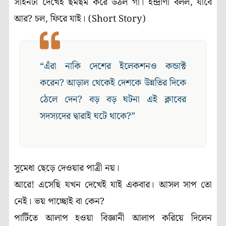
সাইনটা দেখেই ছমছম করে উঠল গা। ইন্দ্রাণী বলল, যাবে
আর? চল, ফিরে যাই। (Short Story)
“এঁরা নাকি দেশের ইলেকশনও কন্ডাক্ট
করেন? আড়াল থেকেই দেশকে উন্নতির দিকে
ঠেলে দেন? বড় বড় ঘটনা এই ক্লাবের
সদস্যদের দ্বারাই ঘটে থাকে?”
সুমেধা ছেড়ে দেওয়ার পাত্রী নয়।
আরে! এসেছি যখন দেখেই যাই একবার। আসল সাপ তো
নেই। ভয় পাচ্ছোই বা কেন?
পার্টিতে আলাপ হওয়া বিজ্ঞানী আলাপ করিয়ে দিলেন