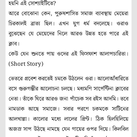
হয়নি এই সোশ্যাইটিতে?
আরে বোঝোনা কেন, পুরুষশাসিত সমাজ ব্যাবস্থায় মেয়েরা
চিরকালই ব্রাত্য ছিল। এখন যুগ ধর্ম বদলেছে। ওরাও
বুঝেছেন যে মেয়েদের নিলে আরও উন্নত হতে পারে এই
ক্লাব।
কেউ যেন শুনতে পায় ওদের এই ফিসফাশ আলাপচারিতা।
(Short Story)
ভেতরে প্রবেশ করতেই চমকে উঠলেন ওরা। আলোআঁধারিতে
বসে গুরুগম্ভীর আলোচনা চলছে। মধ্যমণি সার্পেন্টিনা ক্লাবের
নেতা। তাঁকে ঘিরে আরও জনা পাঁচেক সব রইস আদমি। তবে
নামডাক আছে সমাজে। সবার পরণে চকমকে সাটিনের
আলখাল্লা। কালোর মধ্যে লালের প্রিন্ট। ঠিক হিলহিলিয়ে
অজস্র সাপ উঠছে নামছে যেন গায়ের ওপর দিয়ে। কিলবিল