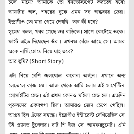
চলো মানে? আমাকে তো ইনভেস্টিগেট করতেই হবে?
আফটার অল, শহরের বুকে এমন সব অন্ধকার ডেরা।
ইন্দ্রাণীও তো মারা গেছে দেখছি। তার কী হবে?
সুমেধা বলল, খবর গেছে ওর বাড়িতে। সাপে কেটেছে ওকে।
ফার্স্ট এইড দিয়েছেন ওঁরা। এখনও বেঁচে আছে সে। আমরা
ওকে নার্সিংহোমে নিয়ে যাই তবে?
আর তুমি? (Short Story)
এটা নিয়ে বেশি জলঘোলা করোনা অর্জুন। এখানে অন্য
লেভেলে কাজ হয়। আজ থেকে আমি হলাম এই সার্পেন্টিনা
সোসাইটির হেড। এই প্রথম কোনও মহিলা হেড হল। এতদিন
পুরুষদের একবগগা ছিল। আমারও জেদ চেপে গেছিল।
আগ্রহ ছিল এঁদের সম্বন্ধে। ইন্দ্রাণীও ইন্টারেস্ট দেখিয়েছিল সো
উই প্ল্যানড টুগেদার। বাট শি ইজ সো আনফরচুনেট। এনি