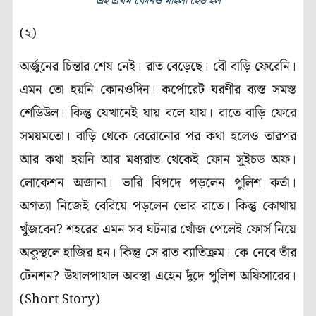
এই প্রথম কোনও মহিলা হেড হল
(২)
অর্জুনের চিন্তার শেষ নেই। রাত বেড়েছে। বৌ বাড়ি ফেরেনি।
এমন তো হয়নি কোনওদিন। কর্পোরেট ঘরণীর ব্যস্ত সমস্ত
শেডিউল। কিন্তু যেখানেই যায় বলে যায়। রাতে বাড়ি ফেরে
সময়মতো। বাড়ি থেকে বেরোনোর পর কথা হলেও তারপর
আর কথা হয়নি আর মধ্যরাত থেকেই ফোন সুইচড অফ।
লোকেশন অজানা। ভারি বিপদে পড়লেন পুলিশ কর্তা।
অগত্যা নিজেই বেরিয়ে পড়লেন ভোর রাতে। কিন্তু কোথায়
খুঁজবেন? শহরের এমন সব ঘটনার খোঁজ পেলেই ফোর্স নিয়ে
অকুস্থলে হাজির হন। কিন্তু সে রাত ব্যাতিক্রম। কে নেবে তাঁর
টেনশন? উথালপাথাল অবস্থা এহেন দুঁদে পুলিশ অফিসারের।
(Short Story)