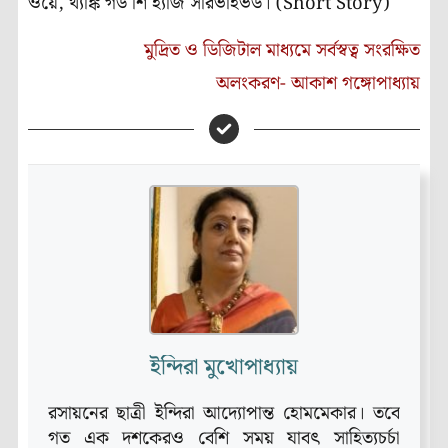
ওয়ে, থ্যাঙ্ক গড শি হ্যাজ সারভাইভড। (Short Story)
মুদ্রিত ও ডিজিটাল মাধ্যমে সর্বস্বত্ব সংরক্ষিত
অলংকরণ- আকাশ গঙ্গোপাধ্যায়
ইন্দিরা মুখোপাধ্যায়
রসায়নের ছাত্রী ইন্দিরা আদ্যোপান্ত হোমমেকার। তবে
গত এক দশকেরও বেশি সময় যাবৎ সাহিত্যচর্চা