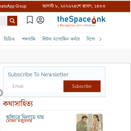
আগস্ট ৮, ২০২৬
২৪শে শ্রাবণ, ১৪৩৩
atsApp Group
ভিডিও
শব্দবাজি
লিটল ম্যাগাজিন কর্নার
বিশেষ ক্রোড়পত্র
বৈঠক
Subscribe To Newsletter
Subscribe
কথাসাহিত্য
আঁধারে মিলায়ে যায়
মোহনা মজুমদার