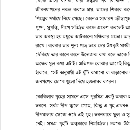
থেকে আসা বণিক
,
যারা সন্ধ্যার পর বিনোদন খ
জীবনযাপনের নকল করতে চায়
,
তাদের শিকার কর
শিল্পের পর্যায়ে নিয়ে গেছে
।
কোনও সাধারণ ক্রীড়াগৃ
পুষ্প
,
সুগন্ধি
,
দীপে সজ্জিত কক্ষে প্রবেশ করলেই আ
তার অবস্থা হয় মধুতে আটকানো মক্ষিকার মতো। 
রাখে। বারবার তার শূন্য পাত্র ভরে দেয় উৎকৃষ্ট মাধ
ঠেকিয়ে তার কানে কানে উত্তেজক কথা বলে তাকে বিভ্র
অক্ষের মূল কথা এটাই। প্রতিপক্ষ বোঝার আগেই কিছ
হাঁকবে
,
সেই অনুযায়ী এই ঘুঁটি কমানো বা বাড়ানো
জনগণের চোখে ধুলো দিয়ে হস্তলাঘব করেন।
কোকিলার গৃহের সামনে এসে পুরমিত্র একটু অবাক হয়
ভবনে, সর্বত্র দীপ জ্বলে গেছে
,
কিন্তু এ গৃহ এখনও
দীপমালায় সেজে ওঠে এই গৃহ। ভবনদ্বারে ফুল ও স
নেই। সমগ্র গৃহটি অন্ধকারে নিমজ্জিত। চমকে 