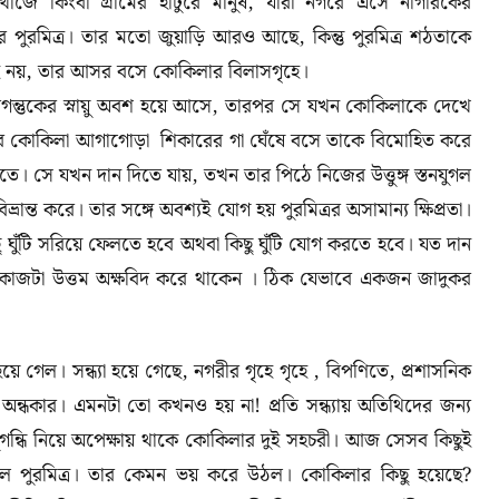
োঁজে কিংবা গ্রামের হাটুরে মানুষ
,
যারা নগরে এসে নাগরিকের
ে পুরমিত্র। তার মতো জুয়াড়ি আরও আছে
,
কিন্তু পুরমিত্র শঠতাকে
হ নয়
,
তার আসর বসে কোকিলার বিলাসগৃহে।
গন্তুকের স্নায়ু অবশ হয়ে আসে
,
তারপর সে যখন কোকিলাকে দেখে
আর কোকিলা আগাগোড়া শিকারের গা ঘেঁষে বসে তাকে বিমোহিত করে
্বীতে। সে যখন দান দিতে যায়
,
তখন তার পিঠে নিজের উত্তুঙ্গ স্তনযুগল
ান্ত করে। তার সঙ্গে অবশ্যই যোগ হয় পুরমিত্রর অসামান্য ক্ষিপ্রতা।
ু ঘুঁটি সরিয়ে ফেলতে হবে অথবা কিছু ঘুঁটি যোগ করতে হবে। যত দান
র কাজটা উত্তম অক্ষবিদ করে থাকেন । ঠিক যেভাবে একজন জাদুকর
ে গেল। সন্ধ্যা হয়ে গেছে
,
নগরীর গৃহে গৃহে
,
বিপণিতে
,
প্রশাসনিক
 অন্ধকার। এমনটা তো কখনও হয় না! প্রতি সন্ধ্যায় অতিথিদের জন্য
ুগন্ধি নিয়ে অপেক্ষায় থাকে কোকিলার দুই সহচরী। আজ সেসব কিছুই
উঠল পুরমিত্র। তার কেমন ভয় করে উঠল। কোকিলার কিছু হয়েছে
?