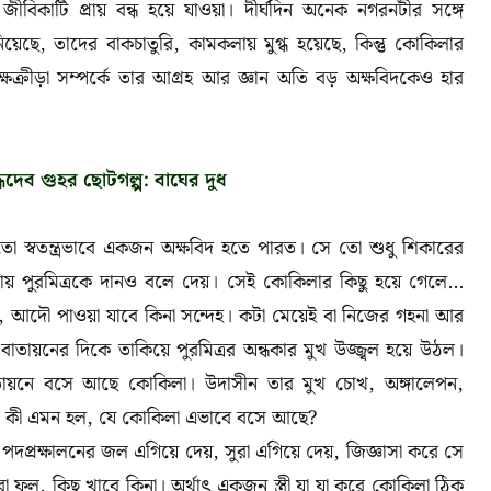
ীবিকাটি প্রায় বন্ধ হয়ে যাওয়া। দীর্ঘদিন অনেক নগরনটীর সঙ্গে
িয়েছে
,
তাদের বাকচাতুরি
,
কামকলায় মুগ্ধ হয়েছে
,
কিন্তু কোকিলার
্ষক্রীড়া সম্পর্কে তার আগ্রহ আর জ্ঞান অতি বড় অক্ষবিদকেও হার
্ধদেব গুহর ছোটগল্প: বাঘের দুধ
ো স্বতন্ত্রভাবে একজন অক্ষবিদ হতে পারত। সে তো শুধু শিকারের
ায় পুরমিত্রকে দানও বলে দেয়। সেই কোকিলার কিছু হয়ে গেলে…
,
আদৌ পাওয়া যাবে কিনা সন্দেহ। কটা মেয়েই বা নিজের গহনা আর
বাতায়নের দিকে তাকিয়ে পুরমিত্রর অন্ধকার মুখ উজ্জ্বল হয়ে উঠল।
তায়নে বসে আছে কোকিলা
।
উদাসীন তার মুখ চোখ
,
অঙ্গালেপন
,
ি। কী এমন হল, যে কোকিলা এভাবে বসে আছে
?
,
পদপ্রক্ষালনের জল এগিয়ে দেয়
,
সুরা এগিয়ে দেয়
,
জিজ্ঞাসা করে সে
ফল, কিছু খাবে কিনা। অর্থাৎ একজন স্ত্রী যা যা করে কোকিলা ঠিক