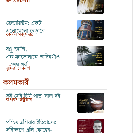
প্রদীপ্ত চক্রবর্তী
ফ্রেডারিক্টন: একটা
এলোমেলো বেড়ানো
কাকলি মজুমদার
রঞ্জু ভ্যালি,
এক মনভোলানো অচিনগাঁও
– শেষ পর্ব
সুমিত্রা দেবনাথ
কলমকারী
কই সেই চিনি পাতা সাদা দই
রূপায়ণ ভট্টাচার্য
পশ্চিম এশিয়ার ইতিহাসের
সন্ধিক্ষণে এলি কোহেন-