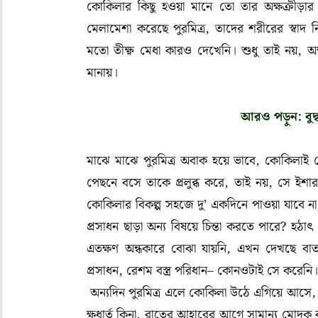
কোকিলার কিছু হওয়া মানে তো তার অক্ষক্রীড়ার জ
মেলামেশা করেছে পুরমিত্র
,
তাদের শরীরের স্বাদ ন
মতো তীক্ষ্ণ মেধা কারও দেখেনি। শুধু তাই নয়
,
অক
মানায়।
আরও পড়ুন: বুদ
মাঝে মাঝে পুরমিত্র অবাক হয়ে ভাবে, কোকিলাই ত
পেছনে বসে তাকে প্রলুব্ধ করে
,
তাই নয়
,
সে ইশার
কোকিলার বিকল্প সহজে দু’ একদিনে পাওয়া যাবে না
প্রসাধন ছাড়া অন্য বিষয়ে চিন্তা করতে পারে
?
হঠাৎ 
এতক্ষণ অন্ধকারে বোঝা যায়নি
,
এখন দেখছে বা
প্রসাধন
,
রেশম বস্ত্র পরিধান– কোনওটাই সে করেন
অন্যদিন পুরমিত্র এলে কোকিলা উঠে এগিয়ে আসে
ক্ষুধার্ত কিনা
,
রাতের আহারের আগে সামান্য মোদক বা 