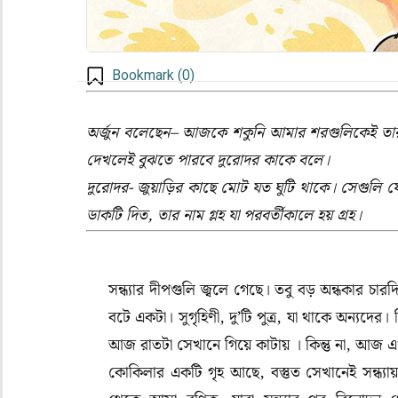
Bookmark (
0
)
অর্জুন বলেছেন– আজকে শকুনি আমার শরগুলিকেই তার 
দেখলেই বুঝতে পারবে দুরোদর কাকে বলে।
দুরোদর- জুয়াড়ির কাছে মোট যত ঘুটি থাকে। সেগুলি য
ডাকটি দিত
,
তার নাম গ্লহ যা পরবর্তীকালে হয় গ্রহ।
সন্ধ্যার দীপগুলি জ্বলে গেছে। তবু বড় অন্ধকার চারদ
বটে একটা। সুগৃহিণী
,
দু’টি পুত্র
,
যা থাকে অন্যদের। 
আজ রাতটা সেখানে গিয়ে কাটায় । কিন্তু না
,
আজ এখ
কোকিলার একটি গৃহ আছে
,
বস্তুত সেখানেই সন্ধ্য