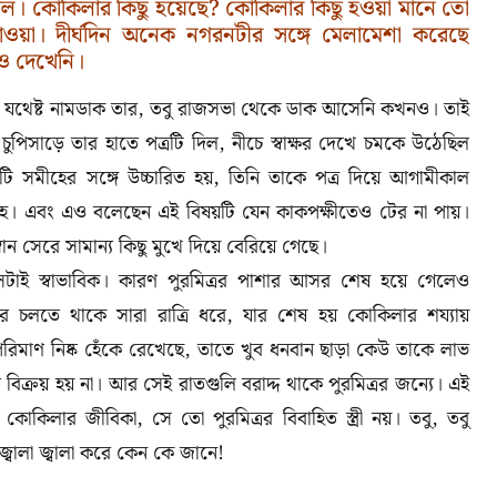
ঠল। কোকিলার কিছু হয়েছে? কোকিলার কিছু হওয়া মানে তো
ে যাওয়া। দীর্ঘদিন অনেক নগরনটীর সঙ্গে মেলামেশা করেছে
ারও দেখেনি।
ে যথেষ্ট নামডাক তার
,
তবু রাজসভা থেকে ডাক আসেনি কখনও। তাই
ুপিসাড়ে তার হাতে পত্রটি দিল
,
নীচে স্বাক্ষর দেখে চমকে উঠেছিল
টি সমীহের সঙ্গে উচ্চারিত হয়
,
তিনি তাকে পত্র দিয়ে আগামীকাল
সহ
।
এবং এও বলেছেন এই বিষয়টি যেন কাকপক্ষীতেও টের না পায়।
ান সেরে সামান্য কিছু মুখে দিয়ে বেরিয়ে গেছে।
েটাই স্বাভাবিক। কারণ পুরমিত্রর পাশার আসর শেষ হয়ে গেলেও
সর চলতে থাকে সারা রাত্রি ধরে
,
যার শেষ হয় কোকিলার শয্যায়
রিমাণ নিষ্ক হেঁকে রেখেছে
,
তাতে খুব ধনবান ছাড়া কেউ তাকে লাভ
্রয় হয় না। আর সেই রাতগুলি বরাদ্দ থাকে পুরমিত্রর জন্যে। এই
তো কোকিলার জীবিকা
,
সে তো পুরমিত্রর বিবাহিত স্ত্রী নয়। তবু
,
তবু
জ্বালা জ্বালা করে কেন কে জানে!