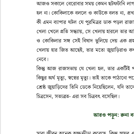
আজও সকালে বেরোবার সময় কেমন ছটফটানি লাগছিল। 
হল না। কোকিলাকে বললে ও কাউকে বলত না
,
প্র
কী এমন ব্যাপার ঘটল যে পুরমিত্রর ডাক পড়ল রাজ
খেলা খেলে প্রতি সন্ধ্যায়
,
সে খেলায় হারলে তার আর
ও কোকিলার সঙ্গ সেই বিষাদ ভুলিয়ে দেয় এক প্
খেলায় হার জিত আছেই
,
তার মতো জুয়াড়িরাও 
নেবে।
কিন্তু আজ রাজসভায় যে খেলা হল
,
তার একটিই প
কিছুর অর্থ মৃত্যু
,
স্বপ্নের মৃত্যু। তাই তাকে পাঠানো পত্র
শ্রেষ্ঠ জুয়াড়িদের তিনি ডেকে নিয়েছিলেন, যদি ত
চিত্রসেন
,
সত্যব্রত- এরা সব চিত্রবৎ বসেছিল।
আরও পড়ুন: রুনা বন্দ
সারা জীবন অনেক অক্ষক্রীড়া করেছে
,
কিন্তু স্না