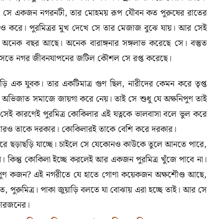
ে সে একজন নগরনটী
,
তার মোহময় রূপ যৌবন কত পুরুষের রাতের
া তাও করে। পুরমিত্রর মুখ দেখে সে তার মেজাজ বুঝে যায়। আর সেই
গরে অনেক বছর আছে। অনেক বারাঙ্গনার সঙ্গলাভ করেছে সে। বস্তুত
তে নগর জীবনযাপনের জটিল কৌশল সে রপ্ত করেছে।
ি এক যুবক। তার একটিমাত্র গুণ ছিল
,
নারীদের কেমন করে তৃপ্ত
অভিজাত সমাজে জায়গা করে নেয়। তাই সে শুধু যে অক্ষনিপুণ তাই
 সেই কারণেই পুরমিত্র কোকিলার এই যত্নকে ভালবাসা বলে ভুল করে
ারও তাকে দরকার। কোকিলারই তাকে বেশি করে দরকার।
নগরে ছড়াছড়ি যাচ্ছে। চাইলে সে যেকোনও কাউকে তুলে আনতে পারে
,
 কিন্তু কোকিলা ইচ্ছে করলেই আর একজন পুরমিত্র খুঁজে পাবে না।
নিপুণ কজন
?
এই নগরীতে যে হাতে গোণা কয়েকজন অক্ষশৌণ্ড আছে
,
রত
,
পুরুমিত্র। পাকা জুয়াড়ি বলতে যা বোঝায় এরা হচ্ছে তাই। আর সে
চারজনের।