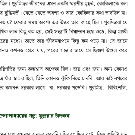
পুরমিত্রর জীবনের এমন একটা স্মরণীয় মুহূর্ত
,
কোকিলাকে বলা
খর বুদ্ধিমতী। যেতে যেতে অবশ্য ও আর কোকিলার কথা ভাবছিল না।
সভায়? ফেরার সময় অবশ্য এর উত্তর তার কাছে ছিল। পুরমিত্ররা যে
্থিক লাভ কিছু কম হয়
,
সেই সন্ধ্যাটি বিষাদ্ঘন হয়ে ওঠে
,
কিন্তু মাধ্বী
রহরের মধ্যে। তাতে তার জীবনযাপনে কিছু কম পড়ে না। সে জানে
কখনও কখনও হেরে যায়
,
পরের সন্ধ্যার জয়ে সে দ্বিগুণ উশুল করে
রিণতির জন্য রুদ্ধশ্বাস অপেক্ষা ছিল। জয় এবং জয়। অন্য কোনও
ে যাঁর স্বাক্ষর ছিল
,
তিনি কোনও ঝুঁকি নিতে চাননি। আর তাই নগরের
াদের কখনও দরকার লাগে। না
,
দরকার পড়েনি। পুরমিত্র
,
বিবিংশতি
,
্যোপাধ্যায়ের গল্প: ফুল্লরার চাঁদকথা
য়ুর এমন চাপ কখনও অনুভব করেনি। চিত্রবৎ ছিল বটে
,
কিন্তু প্রতিটা দান