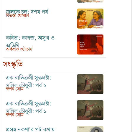
জলকে চল: দশম পর্ব
বিতস্তা ঘোষাল
কবিতা: কাগজ, অসুখ ও
অতিথি
অর্কপ্রভ ভট্টাচার্য
সংস্কৃতি
এক ব্যতিক্রমী সুরস্রষ্টা:
সলিল চৌধুরী: পর্ব ২
স্বপন সোম
এক ব্যতিক্রমী সুরস্রষ্টা:
সলিল চৌধুরী: পর্ব ১
স্বপন সোম
প্রসন্ন নকশা’র পট-কথায়