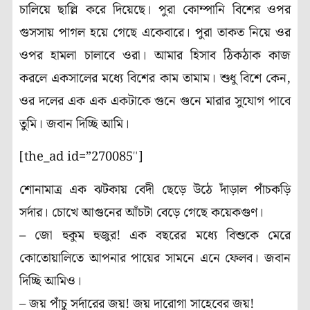
চালিয়ে ছাল্লি করে দিয়েছে। পুরা কোম্পানি বিশের ওপর
গুসসায় পাগল হয়ে গেছে একেবারে। পুরা তাকত নিয়ে ওর
ওপর হামলা চালাবে ওরা। আমার হিসাব ঠিকঠাক কাজ
করলে একসালের মধ্যে বিশের কাম তামাম। শুধু বিশে কেন,
ওর দলের এক এক একটাকে গুনে গুনে মারার সুযোগ পাবে
তুমি। জবান দিচ্ছি আমি।
[the_ad id=”270085″]
শোনামাত্র এক ঝটকায় বেদী ছেড়ে উঠে দাঁড়াল পাঁচকড়ি
সর্দার। চোখে আগুনের আঁচটা বেড়ে গেছে কয়েকগুণ।
– জো হুকুম হুজুর! এক বছরের মধ্যে বিশুকে মেরে
কোতোয়ালিতে আপনার পায়ের সামনে এনে ফেলব। জবান
দিচ্ছি আমিও।
– জয় পাঁচু সর্দারের জয়! জয় দারোগা সাহেবের জয়!