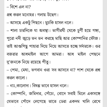
– বিশে এল না?
প্রশ্ন করল মনোহর। গলায় উদ্বেগ।
– আসছে একটু পিছনে। মুচকি হাসল নলে।
– শালা চারদিকে যা অবস্থা। ভাগীরথী থেকে চূর্ণী হয়ে গঙ্গা,
পুরো নদী জুড়ে ভন ভন করছে মাছি আর কোম্পানির ফৌজ।
তাই আগুপিছু পাহারা দিয়ে নিয়ে আসতে হচ্ছে সর্দারকে। ওর
বজরার আধমাইল আগে আমরা। আধ মাইল পেছনে
দু’জনকে নিয়ে রয়েছে পীতু।
– পেমা, মেঘা, ভগবান ওরা সব আসবে না? পাশ থেকে প্রশ্ন
করল কালো।
– নাঃ,কালোদা। বিষণ্ণ ভাবে হাসল নলে।
– কোম্পানি, জমিদার, পেঁচো, বোদে সবাই মিলে একসঙ্গে
যেভাবে পোঁদে লেগেছে তাতে ডেরা একদম খালি রেখে