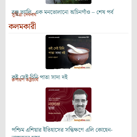
রঞ্জু ভ্যালি, এক মনভোলানো অচিনগাঁও – শেষ পর্ব
সুমিত্রা দেবনাথ
কলমকারী
কই সেই চিনি পাতা সাদা দই
রূপায়ণ ভট্টাচার্য
পশ্চিম এশিয়ার ইতিহাসের সন্ধিক্ষণে এলি কোহেন-