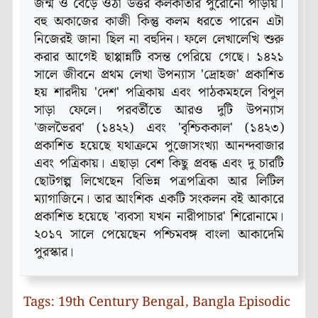
জন্ম ও বেড়ে ওঠা উত্তর কলকাতার পুরোনো পাড়ায়।
বহু অকাজের কাজী কিন্তু কলম ধরতে পারেন এটা
নিজেরই জানা ছিল না বহুদিন। ফলে লেখালেখি শুরু
করার আগেই ছাপ্পান্নটি বসন্ত পেরিয়ে গেছে। ১৪২১
সালে জীবনে প্রথম লেখা উপন্যাস 'দ্রোহজ' প্রকাশিত
হয় শারদীয় 'দেশ' পত্রিকায় এবং পাঠকমহলে বিপুল
সাড়া ফেলে। পরবর্তীতে আরও দুটি উপন্যাস
'জলভৈরব' (১৪২২) এবং 'বৃশ্চিককাল' (১৪২৩)
প্রকাশিত হয়েছে যথাক্রমে পুজোসংখ্যা আনন্দবাজার
এবং পত্রিকায়। এছাড়া বেশ কিছু প্রবন্ধ এবং দু চারটি
ছোটগল্প লিখেছেন বিভিন্ন পত্রপত্রিকা আর লিটিল
ম্যাগাজিনে। তার আংশিক একটি সংকলন বই আকারে
প্রকাশিত হয়েছে 'ব্যবসা যখন নারীপাচার' শিরোনামে।
২০১৭ সালে পেয়েছেন পশ্চিমবঙ্গ বাংলা আকাদেমি
পুরস্কার।
Tags:
19th Century Bengal
,
Bangla Episodic