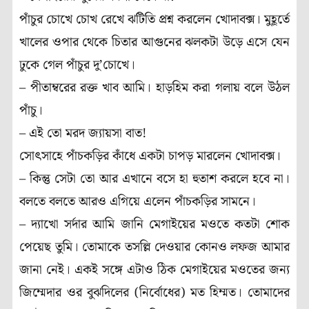
পাঁচুর চোখে চোখ রেখে ঝটিতি প্রশ্ন করলেন খোদাবক্স। মুহূর্তে
খালের ওপার থেকে চিতার আগুনের ঝলকটা উড়ে এসে যেন
ঢুকে গেল পাঁচুর দু’চোখে।
– পীতাম্বরের রক্ত খাব আমি। হাড়হিম করা গলায় বলে উঠল
পাঁচু।
– এই তো মরদ জ্যায়সা বাত!
সোৎসাহে পাঁচকড়ির কাঁধে একটা চাপড় মারলেন খোদাবক্স।
– কিন্তু সেটা তো আর এখানে বসে হা হুতাশ করলে হবে না।
বলতে বলতে আরও এগিয়ে এলেন পাঁচকড়ির সামনে।
– দ্যাখো সর্দার আমি জানি মেগাইয়ের মওতে কতটা শোক
পেয়েছ তুমি। তোমাকে তসল্লি দেওয়ার কোনও লফজ আমার
জানা নেই। একই সঙ্গে এটাও ঠিক মেগাইয়ের মওতের জন্য
জিম্মেদার ওর বুঝদিলের (নির্বোধের) মত হিম্মত। তোমাদের