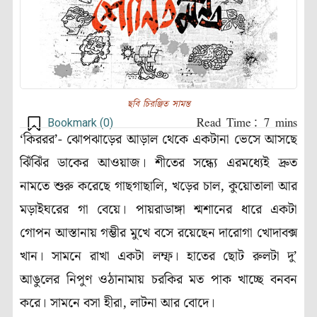
ছবি চিরঞ্জিত সামন্ত
Bookmark (
0
)
‘কিররর’- ঝোপঝাড়ের আড়াল থেকে একটানা ভেসে আসছে
ঝিঁঝিঁর ডাকের আওয়াজ। শীতের সন্ধ্যে এরমধ্যেই দ্রুত
নামতে শুরু করেছে গাছগাছালি, খড়ের চাল, কুয়োতালা আর
মড়াইঘরের গা বেয়ে। পায়রাডাঙ্গা শ্মশানের ধারে একটা
গোপন আস্তানায় গম্ভীর মুখে বসে রয়েছেন দারোগা খোদাবক্স
খান। সামনে রাখা একটা লম্ফ। হাতের ছোট রুলটা দু’
আঙুলের নিপুণ ওঠানামায় চরকির মত পাক খাচ্ছে বনবন
করে। সামনে বসা হীরা, লাটনা আর বোদে।