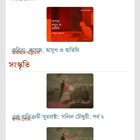
কবিতা: কাগজ, অসুখ ও অতিথি
অর্কপ্রভ ভট্টাচার্য
সংস্কৃতি
এক ব্যতিক্রমী সুরস্রষ্টা: সলিল চৌধুরী: পর্ব ২
স্বপন সোম