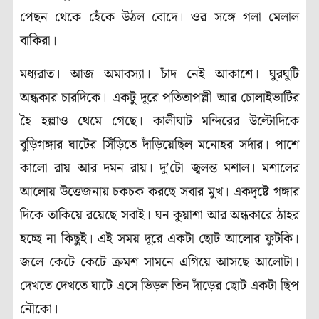
পেছন থেকে হেঁকে উঠল বোদে। ওর সঙ্গে গলা মেলাল
বাকিরা।
মধ্যরাত। আজ অমাবস্যা। চাঁদ নেই আকাশে। ঘুরঘুটি
অন্ধকার চারদিকে। একটু দূরে পতিতাপল্লী আর চোলাইভাটির
হৈ হল্লাও থেমে গেছে। কালীঘাট মন্দিরের উল্টোদিকে
বুড়িগঙ্গার ঘাটের সিঁড়িতে দাঁড়িয়েছিল মনোহর সর্দার। পাশে
কালো রায় আর দমন রায়। দু’টো জ্বলন্ত মশাল। মশালের
আলোয় উত্তেজনায় চকচক করছে সবার মুখ। একদৃষ্টে গঙ্গার
দিকে তাকিয়ে রয়েছে সবাই। ঘন কুয়াশা আর অন্ধকারে ঠাহর
হচ্ছে না কিছুই। এই সময় দূরে একটা ছোট আলোর ফুটকি।
জলে কেটে কেটে ক্রমশ সামনে এগিয়ে আসছে আলোটা।
দেখতে দেখতে ঘাটে এসে ভিড়ল তিন দাঁড়ের ছোট একটা ছিপ
নৌকো।