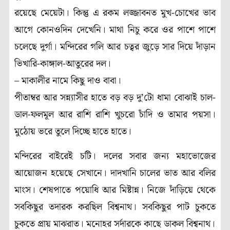
রয়েছে মেয়েটা। কিন্তু এ রকম লজ্জাবনত মুখ-চোখের ভাব
আগে কোনওদিন দেখেনি। মাথা নিচু করে ওর পাশে পাশে
চলেছে দুর্গা। মন্দিরের গলি আর চত্বর জুড়ে সার দিয়ে দাঁড়ান
ভিখারি-কাঙ্গাল-আতুরের দল।
– মাকালীর নামে কিছু দাও বাবা।
পীতাম্বর আর সন্ন্যাসীর হাতে বড় বড় দু’টো ধামা বোঝাই চাল-
ডাল-ফলমূল আর রাশি রাশি খুচরো চাঁদি ও তামার পয়সা।
মুঠোয় ভরে তুলে দিচ্ছে হাতে হাতে।
মন্দিরের বাইরেই চটি। দলের সবার জন্য মহাভোজের
আয়োজন হয়েছে সেখানে। দাদখানি চালের ভাত আর বলির
মাংস। শেষপাতে পয়োধি আর মিষ্টান্ন। নিজে দাঁড়িয়ে থেকে
সবকিছুর তদারক করছিল বিশ্বনাথ। সবকিছুর পাট চুকতে
চুকতে প্রায় মাঝরাত। মনোহর সর্দারকে কাছে ডাকল বিশ্বনাথ।