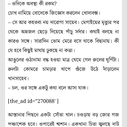
– ওদিকে অবস্থা কী রকম?
চোখ নামিয়ে বোদেকে জিজ্ঞেস করলেন খোদাবক্স।
– সে আর কহতব্য নয় দারোগা সায়েব। মেগাইয়ের মৃত্যুর পর
থেকে অন্নজল ছেড়ে দিয়েছে পাঁচু সর্দার। কথাই বলছে না
কারও সঙ্গে। সারাদিন ভোম মেরে বসে থাকে বিছানায়। কী
যে হবে কিছুই মাথায় ঢুকছে না কত্তা।
আঙুলের ওঠানামা বন্ধ হওয়া মাত্র থেমে গেল রুলের ঘূর্ণিটা।
রুলটা কোমরে চামড়ার খাপে গুঁজে উঠে দাঁড়ালেন
খানসাহেব।
– চল, ওর সঙ্গে একটু কথা বলে আসা যাক।
[the_ad id=”270088″]
আস্তানার পিছনে একটা সোঁতা খাল। চওড়ায় বড় জোর গজ
পঞ্চাশেক হবে। ওপারেই শ্মশান। একখানা চিতা জ্বলছে দাউ