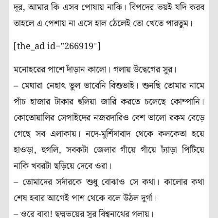
দূর, আমার কি এসব পোষায় নাকি। বিপদের ভয়ই যদি করব
তাহলে এ পেশায় না এসে হাল ঠেলেই তো খেতে পারতুম।
[the_ad id=”266919″]
মনোহরের পাশে দাঁড়ান কালো। গলায় উদ্বেগের সুর।
– মেঘারা নেহাৎ ভুল ভাবেনি বিশুভাই। শুনছি তোমার নামে
পাঁচ হাজার টাকার হুলিয়া জারি করতে চলেছে কোম্পানি।
কোতোয়ালির সেপাইদের নজরদারিও বেশ ভালো রকম বেড়ে
গেছে সব এলাকায়। নদে-মুর্শিদাবাদ থেকে কলকেতা হয়ে
হাওড়া, হুগলি, সবকটা জেলার গাঁয়ে গাঁয়ে ঢ্যাঁড়া পিটিয়ে
নাকি খবরটা ছড়িয়ে দেবে ওরা।
– তোমাদের সর্দারকে শুধু বোঝাও সে কথা। কালোর কথা
শেষ হবার আগেই পাশ থেকে বলে উঠল দুর্গা।
– ওরে বাবা! ছদ্মভয়ের সুর বিশ্বনাথের গলায়।