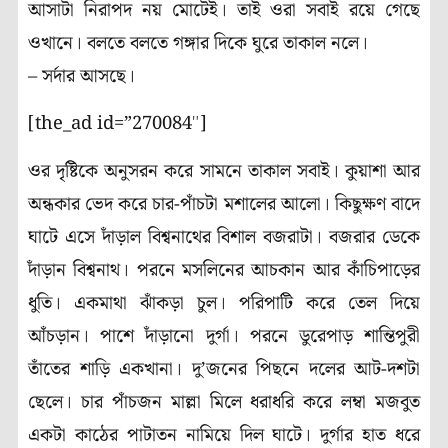
আসাটা নিরাপদ নয় মোটেই। তাই ওরা সবাই রয়ে গেছে
ওখানে। বলতে বলতে গঙ্গার দিকে ঘুরে তাকাল নলে।
– সর্দার আসছে।
[the_ad id=”270084″]
ওর দৃষ্টিকে অনুসরন করে সামনে তাকাল সবাই। কুয়াশা আর
অন্ধকার ভেদ করে চার-পাঁচটা মশালের আলো। কিছুক্ষণ বাদে
ঘাটে এসে দাঁড়াল বিশ্বনাথের বিশাল বজরাটা। বজরার ডেকে
দাঁড়ান বিশ্বনাথ। পরনে মসলিনের আচকান আর কাঁচিপাড়ের
ধুতি। একমাথা ঝাঁকড়া চুল। পরিপাটি করে তেল দিয়ে
আঁচড়ান। পাশে দাঁড়ানো দুর্গা। পরনে ডুরেপাড় শান্তিপুরী
তাঁতের শাড়ি একখানা। দু’জনের পিছনে দলের আট-দশটা
ছেলে। চার পাঁচজন মাল্লা মিলে ধরাধরি করে লম্বা মজবুত
একটা কাঠের পাটাতন নামিয়ে দিল ঘাটে। দুর্গার হাত ধরে