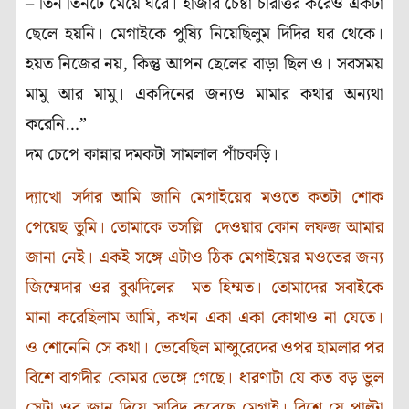
– তিন তিনটে মেয়ে ঘরে। হাজার চেষ্টা চরিত্তির করেও একটা
ছেলে হয়নি। মেগাইকে পুষ্যি নিয়েছিলুম দিদির ঘর থেকে।
হয়ত নিজের নয়, কিন্তু আপন ছেলের বাড়া ছিল ও। সবসময়
মামু আর মামু। একদিনের জন্যও মামার কথার অন্যথা
করেনি…”
দম চেপে কান্নার দমকটা সামলাল পাঁচকড়ি।
দ্যাখো সর্দার আমি জানি মেগাইয়ের মওতে কতটা শোক
পেয়েছ তুমি। তোমাকে তসল্লি দেওয়ার কোন লফজ আমার
জানা নেই। একই সঙ্গে এটাও ঠিক মেগাইয়ের মওতের জন্য
জিম্মেদার ওর বুঝদিলের মত হিম্মত। তোমাদের সবাইকে
মানা করেছিলাম আমি, কখন একা একা কোথাও না যেতে।
ও শোনেনি সে কথা। ভেবেছিল মান্সুরেদের ওপর হামলার পর
বিশে বাগদীর কোমর ভেঙ্গে গেছে। ধারণাটা যে কত বড় ভুল
সেটা ওর জান দিয়ে সাবিদ করেছে মেগাই। বিশে যে পাল্টা