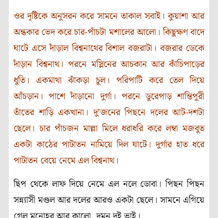
ওর দৃষ্টিকে অনুসরন করে সামনে তাকাল সবাই। কুয়াশা আর
অন্ধকার ভেদ করে চার-পাঁচটা মশালের আলো। কিছুক্ষণ বাদে
ঘাটে এসে দাঁড়াল বিশ্বনাথের বিশাল বজরাটা। বজরার ডেকে
দাঁড়ান বিশ্বনাথ। পরনে মস্লিনের আচকান আর কাঁচিপাড়ের
ধুতি। একমাথা ঝাঁকড়া চুল। পরিপাটি করে তেল দিয়ে
আঁচড়ান। পাশে দাঁড়ানো দুর্গা। পরনে ডুরেপাড় শান্তিপুরী
তাঁতের শাড়ি একখানা। দু’জনের পিছনে দলের আট-দশটা
ছেলে। চার পাঁচজন মাল্লা মিলে ধরাধরি করে লম্বা মজবুত
একটা কাঠের পাটাতন নামিয়ে দিল ঘাটে। দুর্গার হাত ধরে
পাটাতন বেয়ে নেমে এল বিশ্বনাথ।
ছিপ থেকে লাফ দিয়ে নেমে এল নলে ডোবা। পিছন পিছন
সন্ন্যাসী মণ্ডল আর দলের আরও একটা ছেলে। সামনে এগিয়ে
গেল মনোহর আর কালো, দমন দুই ভাই।