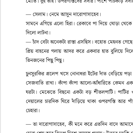
মোতি। দুই ভাই। উপরগস্তিদের সর্দার। পাশে পাঁচকড়ি সর্
— সেলাম। নেমে আসুন দারোগাসাহেব।
সামনে এগিয়ে এলো হিরা। রেকাবে পা দিয়ে ঘোড়া থেকে
দিলো লাটনা।
— চাঁদ বেটা অনেকটা রাস্তা এসছিস। বহোত মেহনত গেছ
প্রিয় বাহনের গলায় আদর করে একবার হাত বুলিয়ে দি
তিনজনের পিছু পিছু।
চুনসুরকির প্রলেপ খসে নোনাধরা ইটের দাঁত বেড়িয়ে পড়
সেজবাতি রাখা। কাঁপা কাঁপা আলো-আঁধারিতে কেমন একট
ঘরটা। মেঝেতে বিছনো একটা বড় শীতলপাটি। পাটির ও
দেয়ালের চারদিক ঘিরে দাঁড়িয়ে থাকা ওপরগস্তি আর পাঁ
চেহারা।
— তা দারোগাসাহেব, কী মনে করে এতদিন বাদে আমাদের ড