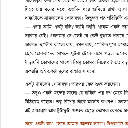
পাঁচকড়ির কথা শেষ হতে না হতেই ভারি একটা হট্টগোল
দিতে চায় মনের মধ্যে এতদিন ধরে জমিয়ে রাখা জ্বালা।
ধাক্কাটাকে সামলালেন খোদাবক্স। কিছুক্ষণ পর পরিস্থিতি এ
— এবার আমি একটু বলি? আমি জানি এরকম একটা জাহান্
দরকার নেই। একনজর দেখলেই যে কেউ বুঝতে পারবে সেট
ডাকাত, হুগলীর কালো রায়, দমন রায়, গোবিন্দপুরে মনো
ছেলেছোকরাদের সামনে ঘুটনা টেকে বসে পড়ল একেবার
দাঁড়ায়নি তোমাদের পাশে। কিন্তু তোমরা নিজেরা? এত
একরত্তি ওই একটা দুধের বাচ্চার সামনে!
একটু থামলেন খোদাবক্স। তারপর ফের শুরু করলেন।
— তবুও একটা মন্দের ভালো যে বাকিরা ওর বশ মেনে ন
উঠিয়েছ বহোত। তবু বিশের তাঁবে আসনি কখনও। ভরস
এই জাহান্নাম আর টুটাফুটা খণ্ডহর ছেড়ে তোমরা বেরতে চ
তবে একটা কথা ভেবে আমার আশ্চর্য লাগে। উপরগস্তি আ