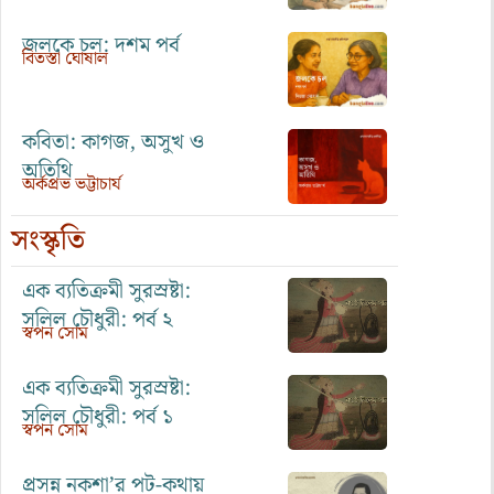
জলকে চল: দশম পর্ব
বিতস্তা ঘোষাল
কবিতা: কাগজ, অসুখ ও
অতিথি
অর্কপ্রভ ভট্টাচার্য
সংস্কৃতি
এক ব্যতিক্রমী সুরস্রষ্টা:
সলিল চৌধুরী: পর্ব ২
স্বপন সোম
এক ব্যতিক্রমী সুরস্রষ্টা:
সলিল চৌধুরী: পর্ব ১
স্বপন সোম
প্রসন্ন নকশা’র পট-কথায়