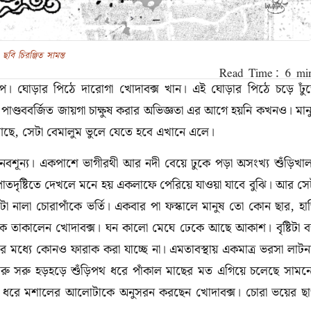
ছবি চিরঞ্জিত সামন্ত
। ঘোড়ার পিঠে দারোগা খোদাবক্স খান। এই ঘোড়ার পিঠে চড়ে ঢুঁড
াণ্ডববর্জিত জায়গা চাক্ষুষ করার অভিজ্ঞতা এর আগে হয়নি কখনও। মান
আছে, সেটা বেমালুম ভুলে যেতে হবে এখানে এলে।
ানবশূন্য। একপাশে ভাগীরথী আর নদী বেয়ে ঢুকে পড়া অসংখ্য শুঁড়িখা
ৃষ্টিতে দেখলে মনে হয় একলাফে পেরিয়ে যাওয়া যাবে বুঝি। আর সে
া নালা চোরাপাঁকে ভর্তি। একবার পা ফস্কালে মানুষ তো কোন ছার, হা
ে তাকালেন খোদাবক্স। ঘন কালো মেঘে ঢেকে আছে আকাশ। বৃষ্টিটা বন
 মধ্যে কোনও ফারাক করা যাচ্ছে না। এমতাবস্থায় একমাত্র ভরসা লাটন
রু সরু হড়হড়ে শুঁড়িপথ ধরে পাঁকাল মাছের মত এগিয়ে চলেছে সামন
স্তা ধরে মশালের আলোটাকে অনুসরন করছেন খোদাবক্স। চোরা ভয়ের ছ