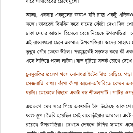
দারোগাসাহেবের চোখেমুখে।
আচ্ছা, একবার একচুলের জন্যও যদি রাস্তা একটু এদিকও
সঙ্গে
।
ভাবতেই বিনবিন করে ঘামের ফোঁটা দেখা দিল খোদ
ঢাকা দেয়ার আস্তানা হিসেবে বেছে নিয়েছে উপরগস্তিরা। চা
এই রাস্তাগুলো চেনে একমাত্র উপরগস্তিরা। ওদের সাহায্য ছ
ভুতুম পেঁচা ডেকে উঠল। পরমুহূর্তেই সড়সড় করে কী এক
এসে দাঁড়িয়ে পড়ল লাটনা। ঘাড় ঘুরিয়ে সতর্ক চোখে দে
চুনসুরকির প্রলেপ খসে নোনাধরা ইটের দাঁত বেড়িয়ে পড়
সেজবাতি রাখা। কাঁপা কাঁপা আলো-আঁধারিতে কেমন একট
ঘরটা। মেঝেতে বিছনো একটা বড় শীতলপাটি। পাটির ওপর গ
এতক্ষণে মেঘ সরে গিয়ে একফালি চাঁদ উঠেছে আকাশে।
ধ্বংসস্তূপ। তৈরি হয়েছিল সেই বারোভূঁইয়ার আমলে। এর
রয়েছে উপরগস্তিরা। দেখতে দেখতে ঢিপির সামনে এসে