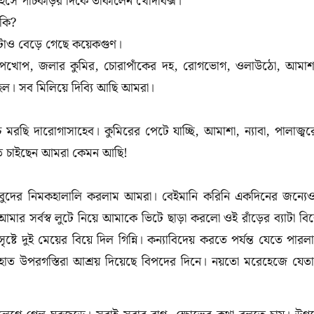
 হেসে পাঁচকড়ির দিকে তাকালেন খোদাবক্স।
কি?
েষটাও বেড়ে গেছে কয়েকগুণ।
াপখোপ, জলার কুমির, চোরাপাঁকের দহ, রোগভোগ, ওলাউঠো, আমাশ
হল। সব মিলিয়ে দিব্যি আছি আমরা।
ি দারোগাসাহেব। কুমিরের পেটে যাচ্ছি, আমাশা, ন্যাবা, পালাজ্বর
ে চাইছেন আমরা কেমন আছি!
বুদের নিমকহালালি করলাম আমরা। বেইমানি করিনি একদিনের জন্যে
র সর্বস্ব লুটে নিয়ে আমাকে ভিটে ছাড়া করলো ওই রাঁড়ের ব্যাটা বি
্টে দুই মেয়ের বিয়ে দিল গিন্নি। কন্যাবিদেয় করতে পর্যন্ত যেতে পারল
হাত উপরগস্তিরা আশ্রয় দিয়েছে বিপদের দিনে। নয়তো মরেহেজে যেত