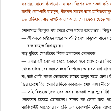
সরদার…বাংলা কাঁপানো নাম সব। বিশের মত একটা কচি 
মানছি কোম্পানি বাহাদুর, নীলকর সাহেব আর জমিদারবাবু
এত হাতিয়ার, এত দাপট আর ক্ষমতা…সব ফেলে ছেড়ে পালাল
শোনামাত্র বিলকুল থম মেরে গেল ঘরের আবহাওয়া। নিশ্চু
— কী বলতে চাইছেন হুজুর আপনি? বেশ কিছুক্ষণ বাদে ঘ
— বাত বহোত সিধা হ্য়ায়।
ঘাড় ঘুরিয়ে মেগাইয়ের দিকে তাকালেন খোদাবক্স।
— এবার এই ঘোসলা ছেড়ে বেরতে হবে তোমাদের। বিশু
থেকে টেনে বের করতে হবে বিশেকে। আর তোমরা মানে 
না, তাই গোটা বাংলা তোমাদের হাতের তালুর মতো চেনা। 
স্থির চোখে হিরা মোতির দিকে তাকালেন খোদাবক্স। নীরবে
— তাই বিশুকে ঢুঁড়ে বের করার কাজটা প্রায় পুরো
লোকসান হয়েছে তোমাদের। দলের বহু লোক মারা পড়ে
ম্যাজিস্ট্রেট সাহেবের। বাড়তি এক কোম্পানি ফৌজ আ