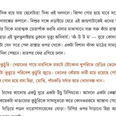
দিক হয়ে যায় ছেলেটার! সিধা ওই দলদলে। জিন্দা গোর হয়ে যাবে সঙ্
াবক্সের কপালে। বিশুর সঙ্গে লড়াইয়ে হেরে এই জায়গাটাকেই ওদের 
র দিকে মারাত্মক চোরাপাঁক ভরতি নালার মাঝাখানে সরু সরু কাঁচা রাস্ত
াড়া এই ভুলভুলাইয়ায় ঢুকলে মৃত্যু অনিবার্য। ‘ভ্রুঁ উ উ ম’ — দূরে কোথ
টা যেন সরে গেল রাস্তার ওপর থেকে। একটা বিশাল ফাঁকা মাঠের সাম
খে নিল পেছনে। তারপর ফের এগিয়ে চলল
।
া কুঠুরি। দেয়ালের গায়ে চারদিকে চারটে চৌকোনা খুপরিতে রেড়ির তেল
া ভূতুড়ে পরিবেশ কুঠুরি জুড়ে। তেলের ধোঁয়ায় ভারী হয়ে রয়েছে গো
োল হয়ে বসা হিরা, মোতি, পাঁচকড়ি সর্দার আর খোদাবক্স খান।
 চাঁদের আলোয় একটু দূরে একটা উঁচু ঢিপিমতো। আসলে একটা কেল্ল
ই কয়েকটা ভাঙাচোরা কুঠুরিকে সাফসুতরো করে কোনওরকমে আস্তানা গে
 দাঁড়িয়ে পড়ল দারোগাসাহেবের ঘোড়া। ঢিপির ওপর দাঁড়ানো হিরা 