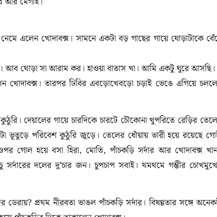
দার আর মেগাই।
 নেমে এলেন খোদাবক্স। সামনে একটা বড় গাছের গায়ে ঘোড়াটাকে বেঁ
ে। আব থোড়া সা আরাম কর। হাওয়া বাতাস খা। আমি একটু ঘুরে আসছি।
লেন খোদাবক্স। তারপর ঢিবির এবড়োখেবড়ো চড়াই ভেঙে এগিয়ে চলল
া কুঠুরি। দেয়ালের গায়ে চারদিকে চারটে চৌকোনা খুপরিতে রেড়ির তেল
া ভূতুড়ে পরিবেশ কুঠুরি জুড়ে। তেলের ধোঁয়ায় ভারী হয়ে রয়েছে গো
পর গোল হয়ে বসা হিরা, মোতি, পাঁচকড়ি সর্দার আর খোদাবক্স খা
চু সর্দারের দলের দু’চার জন। চুপচাপ সবাই। থমথমে গম্ভীর চোখমুখ
েরায়? প্রথম নীরবতা ভাঙল পাঁচকড়ি সর্দার। বিষণ্ণতার সঙ্গে অনেক