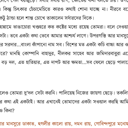
 লেগে গেল ঘরজুড়ে। সবাই সবার রাগ, ক্ষোভের কথা বলতে চায়। উগ
 কিন্তু চিৎকার চেঁচামেচিতে কারও কথাই শোনা যাচ্ছে না। নীরবে ব
কটু ঠান্ডা হলে শান্ত চোখে তাকালেন সর্দারদের দিকে।
নামে ভাঙাচোরা খণ্ডহরে কত কষ্টের মধ্যে রয়েছ তোমরা। বলে দেওয়
া। তবে একটা কথা ভেবে আমার আশ্চর্য লাগে। উপরগস্তি আর মানসু
হর সরদার…বাংলা কাঁপানো নাম সব। বিশের মত একটা কচি বাচ্চা আর 
ে? মানছি কোম্পানি বাহাদুর, নীলকর সাহেব আর জমিদারবাবুরা এ
 বড় বড় দল, এত হাতিয়ার, এত দাপট আর ক্ষমতা…সব ফেলে ছেড়ে পালা
িলেও তোমরা দু’দল সেটা করনি। পালিয়েছ নিজের জায়গা ছেড়ে। তকল
ার কথা এই একটাই। আর এখানেই তোমাদের একটা সওয়াল করছি আম
াও কিনা?
র মানসুরে ডাকাত, হুগলীর কালো রায়, দমন রায়, গোবিন্দপুরে মনো