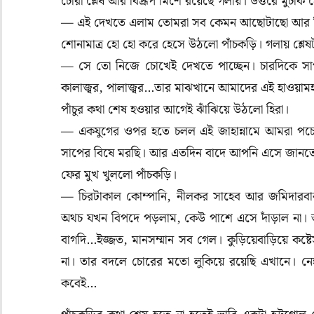
চোরা শ্লেষ আর বিদ্রূপ মিশে রয়েছে গলায়। উত্তরে মুচকি
— এই দেখতে এলাম তোমরা সব কেমন আছোটাছো আর 
শোনামাত্র হো হো করে হেসে উঠলো পাঁচকড়ি। গলায় শ্ল
— সে তো নিজে চোখেই দেখতে পাচ্ছেন। চারদিকে স
কালাজ্বর, পালাজ্বর…তার মাঝখানে আমাদের এই হাওয়াম
পাঁচুর কথা শেষ হওয়ার আগেই ঝাঁঝিয়ে উঠলো হিরা।
— একযুগের ওপর হতে চলল এই জাহান্নামে আমরা পচে মরছ
সাপের বিষে মরছি। আর এতদিন বাদে আপনি এসে জানত
ফের মুখ খুললো পাঁচকড়ি।
— চিরটাকাল কোম্পানি, নীলকর সাহেব আর জমিদারবা
অথচ যখন বিপদে পড়লাম, কেউ পাশে এসে দাঁড়াল না। আমা
বাগদি…ইজ্জত, মানসম্মান সব গেল। কুড়িয়েবাড়িয়ে কষ্টেসৃষ
না। তার বদলে চোরের মতো লুকিয়ে রয়েছি এখানে
।
নে
কবেই…