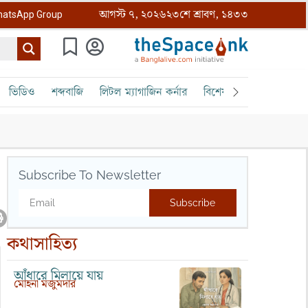
আগস্ট ৭, ২০২৬
২৩শে শ্রাবণ, ১৪৩৩
atsApp Group
ভিডিও
শব্দবাজি
লিটল ম্যাগাজিন কর্নার
বিশেষ ক্রোড়পত্র
বৈঠক
Subscribe To Newsletter
Subscribe
কথাসাহিত্য
আঁধারে মিলায়ে যায়
মোহনা মজুমদার